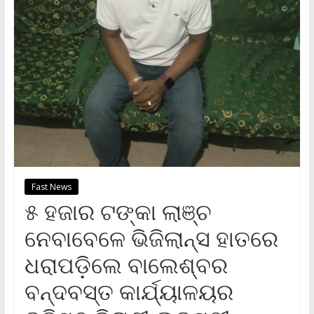
Fast News
୫ ହଜାର ଟଙ୍କା ଲାଞ୍ଚ
ନେବାବେଳେ ଭିଜିଲାନ୍ସ ହାତରେ
ଧରାପଡ଼ିଲେ ବାଲେଶ୍ବର
ବନ୍ଦବସ୍ତ କାର୍ଯ୍ୟାଳୟର