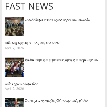
FAST NEWS
ଗଜପତିଜିଲ୍ଲା ମୋହନା ବ୍ଲକ୍‌ ଅଡ଼ବା ଥାନା ଅନ୍ତର୍ଗତ
କାରିଗେଜୁ ଗ୍ରାମରୁ ୨.୮ ଟନ୍ ଗଞ୍ଜେଇ ଜବତ
April 7, 2026
ବିକଶିତ ପଞ୍ଚାୟତ ହ୍ୱାଟସଆପ୍ ଚାଟବଟ୍ ଓ ସ୍ୱତନ୍ତ୍ର ଇ-
ଲର୍ନିଂ ମଡ୍ୟୁଲ ଉନ୍ମୋଚିତ
April 7, 2026
ରିଲାଏନ୍‌ସ ଇଣ୍ଡଷ୍ଟ୍ରିଜ୍ ଲିମିଟେଡ୍‌ର କାର୍ଯ୍ୟନିର୍ବାହୀ