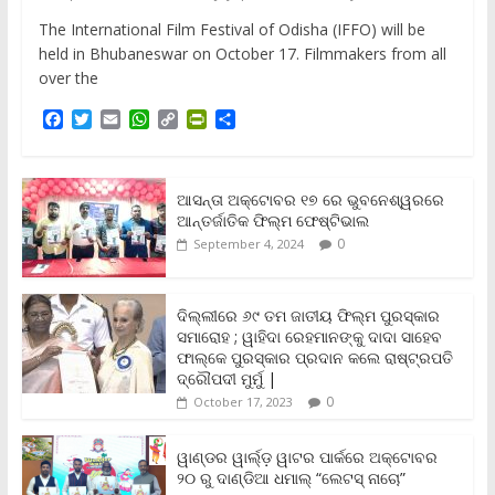
The International Film Festival of Odisha (IFFO) will be
held in Bhubaneswar on October 17. Filmmakers from all
over the
F
T
E
W
C
P
S
a
w
m
h
o
r
h
c
i
a
a
p
i
a
e
t
i
t
y
n
r
b
t
l
s
L
t
e
ଆସନ୍ତା ଅକ୍ଟୋବର ୧୭ ରେ ଭୁବନେଶ୍ୱରରେ
o
e
A
i
F
ଆନ୍ତର୍ଜାତିକ ଫିଲ୍ମ ଫେଷ୍ଟିଭାଲ
o
r
p
n
r
0
September 4, 2024
k
p
k
i
e
n
ଦିଲ୍ଲୀରେ ୬୯ ତମ ଜାତୀୟ ଫିଲ୍ମ ପୁରସ୍କାର
d
ସମାରୋହ ; ୱାହିଦା ରେହମାନଙ୍କୁ ଦାଦା ସାହେବ
l
y
ଫାଲ୍‌କେ ପୁରସ୍କାର ପ୍ରଦାନ କଲେ ରାଷ୍ଟ୍ରପତି
ଦ୍ରୌପଦୀ ମୁର୍ମୁ |
0
October 17, 2023
ୱାଣ୍ଡର ୱାର୍ଲ୍‌ଡ଼ ୱାଟର ପାର୍କରେ ଅକ୍ଟୋବର
୨୦ ରୁ ଦାଣ୍ଡିଆ ଧମାଲ୍ “ଲେଟସ୍ ନାଚୋ”