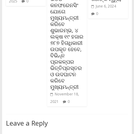
2025
0
କନଫରେନସିଂ
June 6, 2024
ଯୋଗେ
0
ମୁଖ୍ୟମନ୍ତ୍ରୀ
କରିବେ
ଶୁଭାରମ୍ଭ, ୪
ଲକ୍ଷ ୧୯ ହଜାର
୭୮୭ ହିତାଧିକାରୀ
ଉପକୃତ ହେବେ,
ବିଭିନ୍ନ
ପ୍ରକଳ୍ପର
ଭିତ୍ତିପ୍ରସ୍ତର
ଓ ଉଦଘାଟନ
କରିବେ
ମୁଖ୍ୟମନ୍ତ୍ରୀ
November 18,
2021
0
Leave a Reply