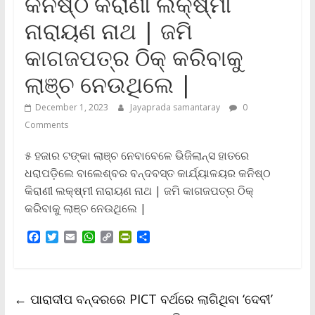
କନିଷ୍ଠ କିରାଣୀ ଲକ୍ଷ୍ମୀ
ନାରାୟଣ ନାଥ | ଜମି
କାଗଜପତ୍ର ଠିକ୍‌ କରିବାକୁ
ଲାଞ୍ଚ ନେଉଥିଲେ |
December 1, 2023
Jayaprada samantaray
0
Comments
୫ ହଜାର ଟଙ୍କା ଲାଞ୍ଚ ନେବାବେଳେ ଭିଜିଲାନ୍ସ ହାତରେ
ଧରାପଡ଼ିଲେ ବାଲେଶ୍ବର ବନ୍ଦବସ୍ତ କାର୍ଯ୍ୟାଳୟର କନିଷ୍ଠ
କିରାଣୀ ଲକ୍ଷ୍ମୀ ନାରାୟଣ ନାଥ | ଜମି କାଗଜପତ୍ର ଠିକ୍‌
କରିବାକୁ ଲାଞ୍ଚ ନେଉଥିଲେ |
F
T
E
W
C
P
S
a
w
m
h
o
r
h
c
i
a
a
p
i
a
e
t
i
t
y
n
r
b
t
l
s
L
t
e
←
ପାରାଦୀପ ବନ୍ଦରରେ PICT ବର୍ଥରେ ଲାଗିଥିବା ‘ଦେବୀ’
o
e
A
i
F
o
r
p
n
r