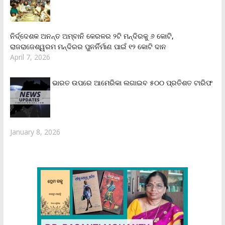
ନିର୍ଦ୍ଦେଶକ ଅନନ୍ତ ଅମ୍ବାନି କେରଳର ୨ଟି ମନ୍ଦିରକୁ ୬ କୋଟି,
ରାଜରାଜେଶ୍ୱରମ ମନ୍ଦିରର ପୁନର୍ନିର୍ମାଣ ପାଇଁ ୧୨ କୋଟି ଦାନ
April 7, 2026
ଭାରତ ଉପରେ ଆମେରିକା ଲଗାଇବ ୫୦୦ ପ୍ରତିଶତ ଟାରିଫ
January 8, 2026