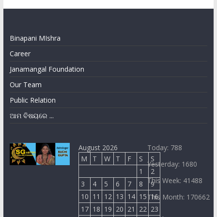
Binapani MIshra
Career
Janamangal Foundation
Our Team
Public Relation
ଆମ ବିଷୟରେ ...
August 2026
Today: 788
M
T
W
T
F
S
S
Yesterday: 1680
1
2
This Week: 41488
3
4
5
6
7
8
9
10
11
12
13
14
15
16
This Month: 170662
17
18
19
20
21
22
23