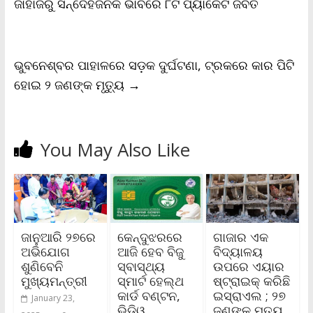
ଜାହାଜରୁ ସନ୍ଦେହଜନକ ଭାବରେ ୮ଟି ପ୍ୟାକେଟ ଜବତ
k
p
k
i
e
n
d
l
ଭୁବନେଶ୍ବର ପାହାଳରେ ସଡ଼କ ଦୁର୍ଘଟଣା, ଟ୍ରକରେ କାର ପିଟି
y
ହୋଇ ୨ ଜଣଙ୍କ ମୃତ୍ୟୁ
→
You May Also Like
ଜାନୁଆରି ୨୭ରେ
କେନ୍ଦୁଝରରେ
ଗାଜାର ଏକ
ଅଭିଯୋଗ
ଆଜି ହେବ ବିଜୁ
ବିଦ୍ୟାଳୟ
ଶୁଣିବେନି
ସ୍ବାସ୍ଥ୍ୟ
ଉପରେ ଏୟାର
ମୁଖ୍ୟମନ୍ତ୍ରୀ
ସ୍ମାର୍ଟ ହେଲ୍‌ଥ
ଷ୍ଟ୍ରାଇକ୍ କରିଛି
କାର୍ଡ ବଣ୍ଟନ,
ଇସ୍ରାଏଲ ; ୨୭
January 23,
ଭିଡିଓ
ଜଣଙ୍କ ମୃତ୍ୟୁ