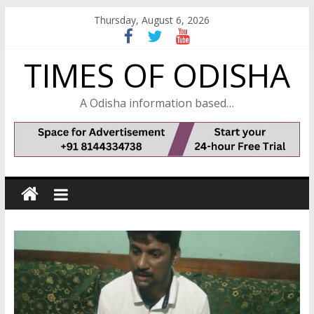
Skip
Thursday, August 6, 2026
to
content
TIMES OF ODISHA
A Odisha information based…