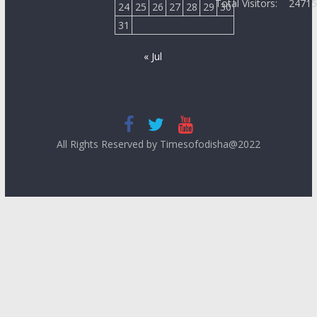
Total Visitors:
2471
24
25
26
27
28
29
30
31
« Jul
All Rights Reserved by Timesofodisha@2022