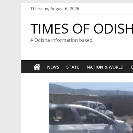
Skip
Thursday, August 6, 2026
to
content
TIMES OF ODIS
A Odisha information based…
NEWS
STATE
NATION & WORLD
C