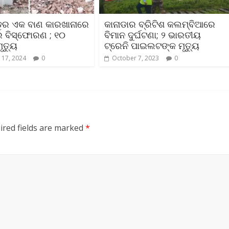
ଡୁର ଏକ ବାଣ କାରଖାନାରେ
କାନାଡାର ବ୍ରିଟିଶ କଲମ୍ବିଆରେ
 ବିସ୍ଫୋରଣ ; ୧୦
ବିମାନ ଦୁର୍ଘଟଣା; ୨ ଭାରତୀୟ
ୃତ୍ୟୁ
ଟ୍ରେନି ପାଇଲଟଙ୍କ ମୃତ୍ୟୁ
 17, 2024
0
October 7, 2023
0
ired fields are marked
*