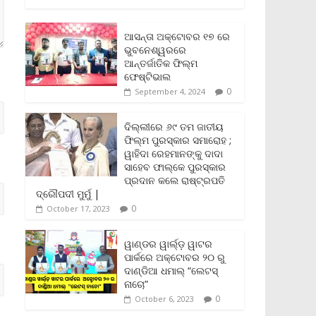
c
i
a
a
p
i
a
e
t
i
t
y
n
r
b
t
l
s
L
t
e
ଆସନ୍ତା ଅକ୍ଟୋବର ୧୭ ରେ
o
e
A
i
F
ଭୁବନେଶ୍ୱରରେ
o
r
p
n
r
ଆନ୍ତର୍ଜାତିକ ଫିଲ୍ମ
k
p
k
i
ଫେଷ୍ଟିଭାଲ
e
0
September 4, 2024
n
d
l
ଦିଲ୍ଲୀରେ ୬୯ ତମ ଜାତୀୟ
y
ଫିଲ୍ମ ପୁରସ୍କାର ସମାରୋହ ;
ୱାହିଦା ରେହମାନଙ୍କୁ ଦାଦା
ସାହେବ ଫାଲ୍‌କେ ପୁରସ୍କାର
ପ୍ରଦାନ କଲେ ରାଷ୍ଟ୍ରପତି
ଦ୍ରୌପଦୀ ମୁର୍ମୁ |
0
October 17, 2023
ୱାଣ୍ଡର ୱାର୍ଲ୍‌ଡ଼ ୱାଟର
ପାର୍କରେ ଅକ୍ଟୋବର ୨୦ ରୁ
ଦାଣ୍ଡିଆ ଧମାଲ୍ “ଲେଟସ୍
ନାଚୋ”
0
October 6, 2023