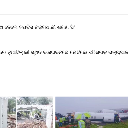
ପଥ ନେଲେ ଜଷ୍ଟିସ ଚକ୍ରଧାରୀ ଶରଣ ସିଂ |
େ ନୂଆଦିଲ୍ଲୀ ସ୍ଥିତ ବାସଭବନରେ ଭେଟିଲେ ଛତିଶଗଡ଼ ରାଜ୍ୟପା