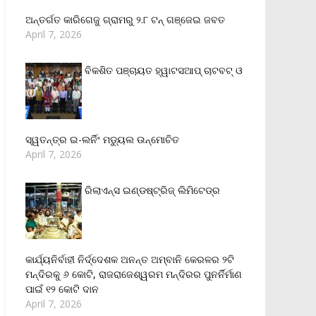
ଅନ୍ତର୍ଗତ କାରିଗେଜୁ ଗ୍ରାମରୁ ୨.୮ ଟନ୍ ଗଞ୍ଜେଇ ଜବତ
April 7, 2026
ବିକଶିତ ପଞ୍ଚାୟତ ହ୍ୱାଟସଆପ୍ ଚାଟବଟ୍ ଓ
ସ୍ୱତନ୍ତ୍ର ଇ-ଲର୍ନିଂ ମଡ୍ୟୁଲ ଉନ୍ମୋଚିତ
April 7, 2026
ରିଲାଏନ୍‌ସ ଇଣ୍ଡଷ୍ଟ୍ରିଜ୍ ଲିମିଟେଡ୍‌ର
କାର୍ଯ୍ୟନିର୍ବାହୀ ନିର୍ଦ୍ଦେଶକ ଅନନ୍ତ ଅମ୍ବାନି କେରଳର ୨ଟି
ମନ୍ଦିରକୁ ୬ କୋଟି, ରାଜରାଜେଶ୍ୱରମ ମନ୍ଦିରର ପୁନର୍ନିର୍ମାଣ
ପାଇଁ ୧୨ କୋଟି ଦାନ
April 7, 2026