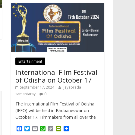
Entertainment
International Film Festival
of Odisha on October 17
September 17, 2024
Jayaprada
samantaray
0
The International Film Festival of Odisha
(IFFO) will be held in Bhubaneswar on
October 17. Filmmakers from all over the
F
T
E
W
C
P
S
a
w
m
h
o
r
h