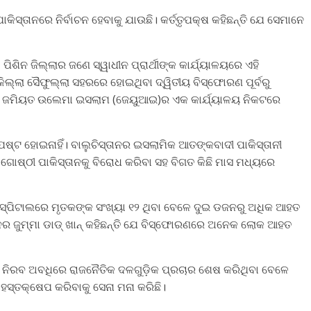
କିସ୍ତାନରେ ନିର୍ବାଚନ ହେବାକୁ ଯାଉଛି। କର୍ତ୍ତୃପକ୍ଷ କହିଛନ୍ତି ଯେ ସେମାନେ
ିନ ଜିଲ୍ଲାର ଜଣେ ସ୍ୱାଧୀନ ପ୍ରାର୍ଥୀଙ୍କ କାର୍ଯ୍ୟାଳୟରେ ଏହି
ଲ୍ଲା ସୈଫୁଲ୍ଲା ସହରରେ ହୋଇଥିବା ଦ୍ୱିତୀୟ ବିସ୍ଫୋରଣ ପୂର୍ବରୁ
ଦଳ ଜମିୟତ ଉଲେମା ଇସଲାମ (ଜେୟୁଆଇ)ର ଏକ କାର୍ଯ୍ୟାଳୟ ନିକଟରେ
ପଷ୍ଟ ହୋଇନାହିଁ। ବାଲୁଚିସ୍ତାନର ଇସଲାମିକ ଆତଙ୍କବାଦୀ ପାକିସ୍ତାନୀ
ଗୋଷ୍ଠୀ ପାକିସ୍ତାନକୁ ବିରୋଧ କରିବା ସହ ବିଗତ କିଛି ମାସ ମଧ୍ୟରେ
ସ୍ପିଟାଲରେ ମୃତକଙ୍କ ସଂଖ୍ୟା ୧୨ ଥିବା ବେଳେ ଦୁଇ ଡଜନରୁ ଅଧିକ ଆହତ
ମିଶନର ଜୁମ୍ମା ଡାଡ୍‌ ଖାନ୍‌ କହିଛନ୍ତି ଯେ ବିସ୍ଫୋରଣରେ ଅନେକ ଲୋକ ଆହତ
ଦ୍ଧାରିତ ନିରବ ଅବଧିରେ ରାଜନୈତିକ ଦଳଗୁଡ଼ିକ ପ୍ରଚାର ଶେଷ କରିଥିବା ବେଳେ
ହସ୍ତକ୍ଷେପ କରିବାକୁ ସେନା ମନା କରିଛି।