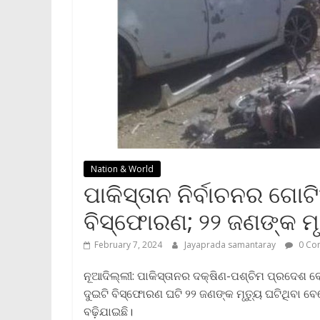
Nation & World
ପାକିସ୍ତାନ ନିର୍ବାଚନର ଗୋଟି
ବିସ୍ଫୋରଣ; ୨୨ ଜଣଙ୍କ ମୃ
February 7, 2024
Jayaprada samantaray
0 Co
ନୂଆଦିଲ୍ଲୀ: ପାକିସ୍ତାନର ଦକ୍ଷିଣ-ପଶ୍ଚିମ ପ୍ରଦେଶ ବେଲ
ଦୁଇଟି ବିସ୍ଫୋରଣ ଘଟି ୨୨ ଜଣଙ୍କ ମୃତ୍ୟୁ ଘଟିଥିବା ବେଳେ 
ବଢ଼ିଯାଇଛି।