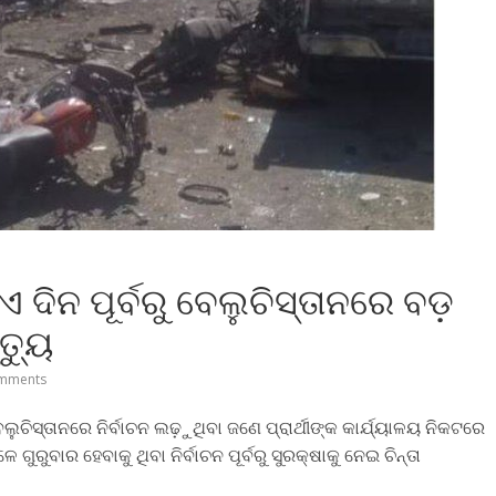
ଏ ଦିନ ପୂର୍ବରୁ ବେଲୁଚିସ୍ତାନରେ ବଡ଼
ତ୍ୟୁ
mments
ୁଚିସ୍ତାନରେ ନିର୍ବାଚନ ଲଢ଼ୁଥିବା ଜଣେ ପ୍ରାର୍ଥୀଙ୍କ କାର୍ଯ୍ୟାଳୟ ନିକଟରେ
ଗୁରୁବାର ହେବାକୁ ଥିବା ନିର୍ବାଚନ ପୂର୍ବରୁ ସୁରକ୍ଷାକୁ ନେଇ ଚିନ୍ତା