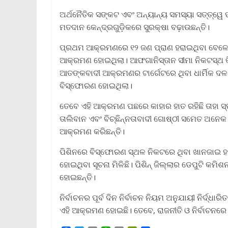
ଅର୍ଥନୈତିକ ସଙ୍କଟ ଏବଂ ଅନ୍ୟାନ୍ୟ ସମସ୍ୟା ସତ୍ତ୍ୱେ ପା
ମତଦାନ କେନ୍ଦ୍ରଗୁଡ଼ିକରେ ସୁରକ୍ଷା ବଢ଼ାଉଛନ୍ତି।
ପ୍ରଥମ ଆକ୍ରମଣରେ ୧୨ ଜଣ ପ୍ରାଣ ହରାଇଥିବା ବେଳେ ପିଶ
ଆକ୍ରମଣ ହୋଇଥିଲା। ଆଫଗାନିସ୍ତାନ ସୀମା ନିକଟସ୍ଥ କି
ଆତଙ୍କବାଦୀ ଆକ୍ରମଣର ଟାର୍ଗେଟରେ ଥିବା ଧାର୍ମିକ 
ବିସ୍ଫୋରଣ ହୋଇଥିଲା।
ତେବେ ଏହି ଆକ୍ରମଣ ପଛରେ କାହାର ହାତ ରହିଛି ତାହା ସ୍
ତାଲିବାନ ଏବଂ ବିଚ୍ଛିନ୍ନତାବାଦୀ ଗୋଷ୍ଠୀ ସମେତ ଅନେକ 
ଆକ୍ରମଣ କରିଛନ୍ତି।
ପିଶିନରେ ବିସ୍ଫୋରଣ ସ୍ଥଳ ନିକଟରେ ଥିବା ଖାନଜାଇ ହ
ହୋଇଥିବା ସୂଚନା ମିଳିଛି। ପିଶିନ୍‌ ଜିଲ୍ଲାର ଡେପୁଟି କ
ହୋଇଛନ୍ତି।
ନିର୍ବାଚନର ପୂର୍ବ ଦିନ ନିର୍ବାଚନ ନିୟମ ଅନୁଯାୟୀ ନିର୍
ଏହି ଆକ୍ରମଣ ହୋଇଛି। ତେବେ, ରାଜନୀତି ଓ ନିର୍ବାଚନରେ 