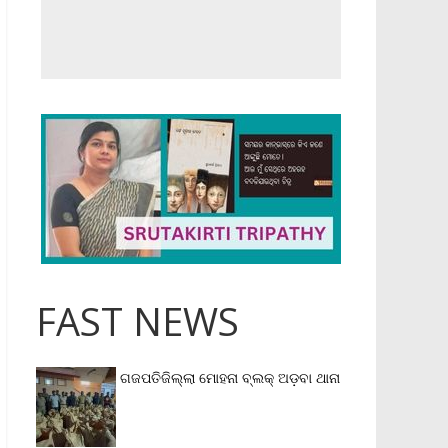
FAST NEWS
ଗଜପତିଜିଲ୍ଲା ମୋହନା ବ୍ଲକ୍‌ ଅଡ଼ବା ଥାନା