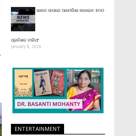
ଭାରତ ଉପରେ ଆମେରିକା ଲଗାଇବ ୫୦୦
ପ୍ରତିଶତ ଟାରିଫ
January 8, 2026
ଳ
ENTERTAINMENT