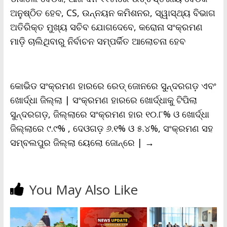
k
p
k
i
ଅନୁଷ୍ଠିତ ହେବ, CS, ଉନ୍ନୟନ କମିଶନର, ସ୍ୱାସ୍ଥ୍ୟ ବିଭାଗ
e
n
ଅତିରିକ୍ତ ମୁଖ୍ୟ ସଚିବ ଯୋଗଦେବେ, କରୋନା ସଂକ୍ରମଣ
d
l
ମାଡ଼ି ଚାଲିଥିବାରୁ ନିର୍ବାଚନ ସମ୍ପର୍କିତ ଆଲୋଚନା ହେବ
y
କୋଭିଡ ସଂକ୍ରମଣ ହାରରେ ରେଡ୍ ଜୋନରେ ସୁନ୍ଦରଗଡ଼ ଏବଂ
ଖୋର୍ଦ୍ଧା ଜିଲ୍ଲା | ସଂକ୍ରମଣ ହାରରେ ଖୋର୍ଦ୍ଧାକୁ ଟିପିଲା
ସୁନ୍ଦରଗଡ଼, ଜିଲ୍ଲାରେ ସଂକ୍ରମଣ ହାର ୧୦.୮% ଓ ଖୋର୍ଦ୍ଧା
ଜିଲ୍ଲାରେ ୯.୯% , ଦେଓଗଡ଼ ୬.୧% ଓ ୫.୪%, ସଂକ୍ରମଣ ସହ
ସମ୍ବଲପୁର ଜିଲ୍ଲା ୟେଲୋ ଜୋନ୍‌ରେ |
→
You May Also Like