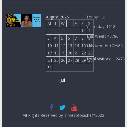
August 2026
Today: 120
M
T
W
T
F
S
S
Yesterday: 1218
1
2
This Week: 43786
3
4
5
6
7
8
9
10
11
12
13
14
15
16
This Month: 172960
17
18
19
20
21
22
23
Total Visitors:
2473
24
25
26
27
28
29
30
31
« Jul
All Rights Reserved by Timesofodisha@2022