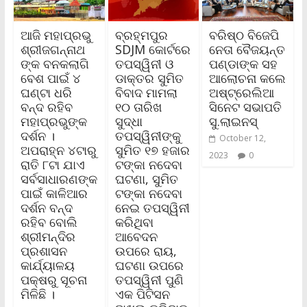
ଆଜି ମହାପ୍ରଭୁ
ବ୍ରହ୍ମପୁର
ବରିଷ୍ଠ ବିଜେପି
ଶ୍ରୀଜଗନ୍ନାଥ
SDJM କୋର୍ଟରେ
ନେତା ବୈଜୟନ୍ତ
ଙ୍କ ବନକଲାଗି
ତପସ୍ୱିନୀ ଓ
ପଣ୍ଡାଙ୍କ ସହ
ବେଶ ପାଇଁ ୪
ଡାକ୍ତର ସୁମିତ
ଆଲୋଚନା କଲେ
ଘଣ୍ଟା ଧରି
ବିବାଦ ମାମଲା
ଅଷ୍ଟ୍ରେଲିଆ
ବନ୍ଦ ରହିବ
୧୦ ତାରିଖ
ସିନେଟ ସଭାପତି
ମହାପ୍ରଭୁଙ୍କ
ସୁଦ୍ଧା
ସୁ.ଲାଇନସ୍‌
ଦର୍ଶନ ।
ତପସ୍ୱିନୀଙ୍କୁ
October 12,
ଅପରାହ୍ନ ୪ଟାରୁ
ସୁମିତ ୧୭ ହଜାର
2023
0
ରାତି ୮ଟା ଯାଏ
ଟଙ୍କା ନଦେବା
ସର୍ବସାଧାରଣଙ୍କ
ଘଟଣା, ସୁମିତ
ପାଇଁ କାଳିଆର
ଟଙ୍କା ନଦେବା
ଦର୍ଶନ ବନ୍ଦ
ନେଇ ତପସ୍ୱିନୀ
ରହିବ ବୋଲି
କରିଥିବା
ଶ୍ରୀମନ୍ଦିର
ଆବେଦନ
ପ୍ରଶାସନ
ଉପରେ ରାୟ,
କାର୍ଯ୍ୟାଳୟ
ଘଟଣା ଉପରେ
ପକ୍ଷରୁ ସୂଚନା
ତପସ୍ୱିନୀ ପୁଣି
ମିଳିଛି ।
ଏକ ପିଟିସନ