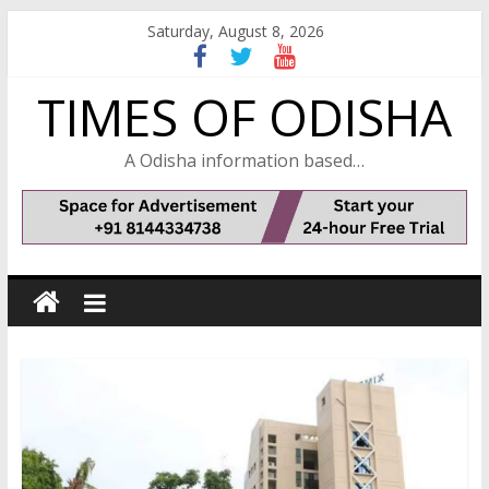
Skip
Saturday, August 8, 2026
to
content
TIMES OF ODISHA
A Odisha information based…