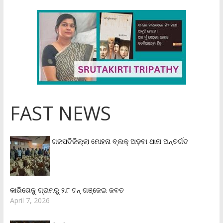
FAST NEWS
ଗଜପତିଜିଲ୍ଲା ମୋହନା ବ୍ଲକ୍‌ ଅଡ଼ବା ଥାନା ଅନ୍ତର୍ଗତ
କାରିଗେଜୁ ଗ୍ରାମରୁ ୨.୮ ଟନ୍ ଗଞ୍ଜେଇ ଜବତ
April 7, 2026