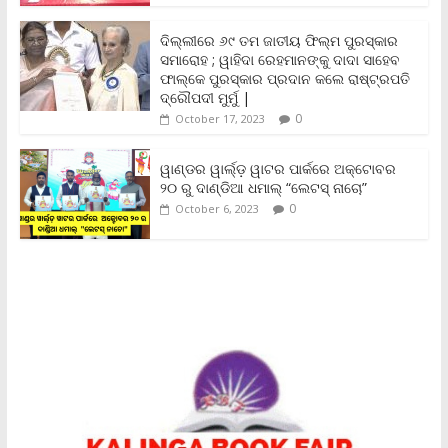
e
n
ଦିଲ୍ଲୀରେ ୬୯ ତମ ଜାତୀୟ ଫିଲ୍ମ ପୁରସ୍କାର
d
ସମାରୋହ ; ୱାହିଦା ରେହମାନଙ୍କୁ ଦାଦା ସାହେବ
l
y
ଫାଲ୍‌କେ ପୁରସ୍କାର ପ୍ରଦାନ କଲେ ରାଷ୍ଟ୍ରପତି
ଦ୍ରୌପଦୀ ମୁର୍ମୁ |
0
October 17, 2023
ୱାଣ୍ଡର ୱାର୍ଲ୍‌ଡ଼ ୱାଟର ପାର୍କରେ ଅକ୍ଟୋବର
୨୦ ରୁ ଦାଣ୍ଡିଆ ଧମାଲ୍ “ଲେଟସ୍ ନାଚୋ”
0
October 6, 2023