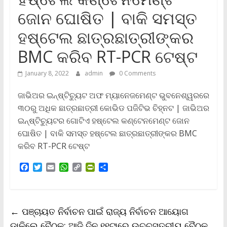
ଜୋନ ଘୋଷିତ | ବାକି ସମସ୍ତ
ହଷ୍ଟେଲ ଛାତ୍ରଛାତ୍ରୀଙ୍କର
BMC କରିବ RT-PCR ଟେଷ୍ଟ
January 8, 2022
admin
0 Comments
ଜାଭିଅର ଇନ୍‌ଷ୍ଟିଚ୍ୟୁଟ ଅଫ ମ୍ୟାନେଜମେଣ୍ଟ ଭୁବନେଶ୍ୱରରେ
୩୦ରୁ ଅଧିକ ଛାତ୍ରଛାତ୍ରୀ କୋଭିଡ ପଜିଟିଭ ଚିହ୍ନଟ | ଜାଭିଅର
ଇନ୍‌ଷ୍ଟିଚ୍ୟୁଟର ଗୋଟିଏ ହଷ୍ଟେଲ କଣ୍ଟେନମେଣ୍ଟ ଜୋନ
ଘୋଷିତ | ବାକି ସମସ୍ତ ହଷ୍ଟେଲ ଛାତ୍ରଛାତ୍ରୀଙ୍କର BMC
କରିବ RT-PCR ଟେଷ୍ଟ
F
T
E
W
C
P
S
a
w
m
h
o
r
h
c
i
a
a
p
i
a
e
t
i
t
y
n
r
b
t
l
s
L
t
e
←
ପଞ୍ଚାୟତ ନିର୍ବାଚନ ପାଇଁ ରାଜ୍ୟ ନିର୍ବାଚନ ଆୟୋଗ
o
e
A
i
F
o
r
p
n
r
ଡାକିଲେ ବୈଠକ; ଆଜି ଦିନ ୧୧ଟାରେ ଉଚ୍ଚସ୍ତରୀୟ ବୈଠକ