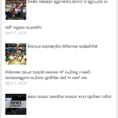
ବିକଶିତ ପଞ୍ଚାୟତ ହ୍ୱାଟସଆପ୍ ଚାଟବଟ୍ ଓ ସ୍ୱତନ୍ତ୍ର ଇ-
ଲର୍ନିଂ ମଡ୍ୟୁଲ ଉନ୍ମୋଚିତ
April 7, 2026
ରିଲାଏନ୍‌ସ ଇଣ୍ଡଷ୍ଟ୍ରିଜ୍ ଲିମିଟେଡ୍‌ର କାର୍ଯ୍ୟନିର୍ବାହୀ
ନିର୍ଦ୍ଦେଶକ ଅନନ୍ତ ଅମ୍ବାନି କେରଳର ୨ଟି ମନ୍ଦିରକୁ ୬ କୋଟି,
ରାଜରାଜେଶ୍ୱରମ ମନ୍ଦିରର ପୁନର୍ନିର୍ମାଣ ପାଇଁ ୧୨ କୋଟି ଦାନ
April 7, 2026
ଭାରତ ଉପରେ ଆମେରିକା ଲଗାଇବ ୫୦୦ ପ୍ରତିଶତ ଟାରିଫ