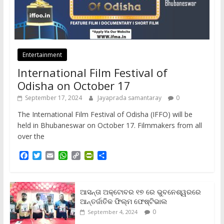
Entertainment
International Film Festival of
Odisha on October 17
September 17, 2024
Jayaprada samantaray
0
The International Film Festival of Odisha (IFFO) will be
held in Bhubaneswar on October 17. Filmmakers from all
over the
F
T
E
W
C
P
S
a
w
m
h
o
r
h
c
i
a
a
p
i
a
e
t
i
t
y
n
r
b
t
l
s
L
t
e
ଆସନ୍ତା ଅକ୍ଟୋବର ୧୭ ରେ ଭୁବନେଶ୍ୱରରେ
o
e
A
i
F
ଆନ୍ତର୍ଜାତିକ ଫିଲ୍ମ ଫେଷ୍ଟିଭାଲ
o
r
p
n
r
0
September 4, 2024
k
p
k
i