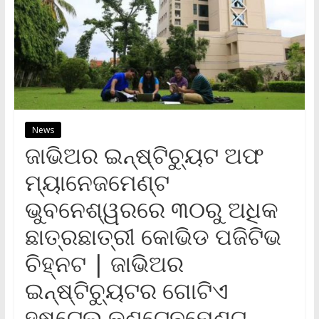
News
ଜାଭିଅର ଇନ୍‌ଷ୍ଟିଚ୍ୟୁଟ ଅଫ
ମ୍ୟାନେଜମେଣ୍ଟ
ଭୁବନେଶ୍ୱରରେ ୩୦ରୁ ଅଧିକ
ଛାତ୍ରଛାତ୍ରୀ କୋଭିଡ ପଜିଟିଭ
ଚିହ୍ନଟ | ଜାଭିଅର
ଇନ୍‌ଷ୍ଟିଚ୍ୟୁଟର ଗୋଟିଏ
ହଷ୍ଟେଲ କଣ୍ଟେନମେଣ୍ଟ