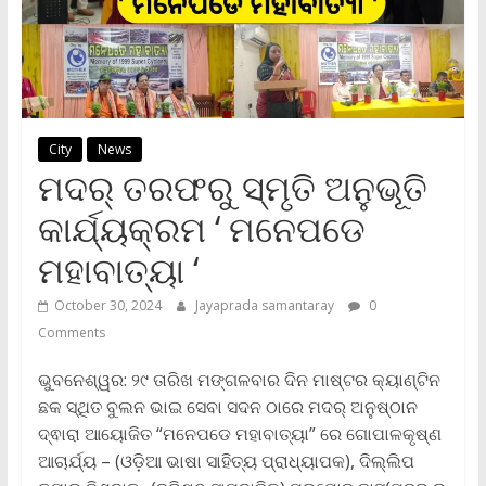
City
News
ମଦର୍ ତରଫରୁ ସ୍ମୃତି ଅନୁଭୂତି
କାର୍ଯ୍ୟକ୍ରମ ‘ ମନେପଡେ
ମହାବାତ୍ୟା ‘
October 30, 2024
Jayaprada samantaray
0
Comments
ଭୁବନେଶ୍ୱର: ୨୯ ତାରିଖ ମଙ୍ଗଳବାର ଦିନ ମାଷ୍ଟର କ୍ୟାଣ୍ଟିନ
ଛକ ସ୍ଥିତ ବୁଲନ ଭାଇ ସେବା ସଦନ ଠାରେ ମଦର୍ ଅନୁଷ୍ଠାନ
ଦ୍ଵାରା ଆୟୋଜିତ “ମନେପଡେ ମହାବାତ୍ୟା” ରେ ଗୋପାଳକୃଷ୍ଣ
ଆଚାର୍ଯ୍ୟ – (ଓଡ଼ିଆ ଭାଷା ସାହିତ୍ୟ ପ୍ରାଧ୍ୟାପକ), ଦିଲ୍ଲିପ