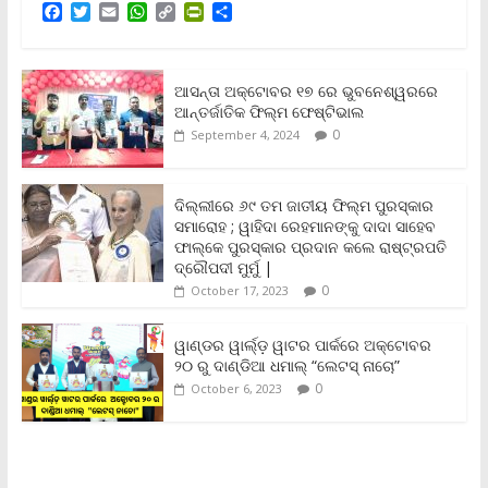
F
T
E
W
C
P
S
a
w
m
h
o
r
h
c
i
a
a
p
i
a
e
t
i
t
y
n
r
b
t
l
s
L
t
e
ଆସନ୍ତା ଅକ୍ଟୋବର ୧୭ ରେ ଭୁବନେଶ୍ୱରରେ
o
e
A
i
F
ଆନ୍ତର୍ଜାତିକ ଫିଲ୍ମ ଫେଷ୍ଟିଭାଲ
o
r
p
n
r
0
September 4, 2024
k
p
k
i
e
n
ଦିଲ୍ଲୀରେ ୬୯ ତମ ଜାତୀୟ ଫିଲ୍ମ ପୁରସ୍କାର
d
ସମାରୋହ ; ୱାହିଦା ରେହମାନଙ୍କୁ ଦାଦା ସାହେବ
l
y
ଫାଲ୍‌କେ ପୁରସ୍କାର ପ୍ରଦାନ କଲେ ରାଷ୍ଟ୍ରପତି
ଦ୍ରୌପଦୀ ମୁର୍ମୁ |
0
October 17, 2023
ୱାଣ୍ଡର ୱାର୍ଲ୍‌ଡ଼ ୱାଟର ପାର୍କରେ ଅକ୍ଟୋବର
୨୦ ରୁ ଦାଣ୍ଡିଆ ଧମାଲ୍ “ଲେଟସ୍ ନାଚୋ”
0
October 6, 2023