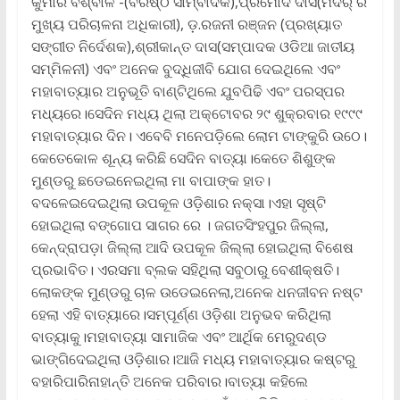
କୁମାର ବିଶ୍ବାଳ -(ବରିଷ୍ଠ ସାମ୍ବାଦିକ),ପ୍ରମୋଦ ଦାସ(ମଦର୍ ର
ମୁଖ୍ୟ ପରିଚାଳନା ଅଧିକାରୀ), ଡ଼.ରଜନୀ ରଞ୍ଜନ (ପ୍ରଖ୍ୟାତ
ସଙ୍ଗୀତ ନିର୍ଦେଶକ),ଶ୍ରୀକାନ୍ତ ଦାସ(ସମ୍ପାଦକ ଓଡିଆ ଜାତୀୟ
ସମ୍ମିଳନୀ) ଏବଂ ଅନେକ ବୁଦ୍ଧିଜୀବି ଯୋଗ ଦେଇଥିଲେ ଏବଂ
ମହାବାତ୍ୟାର ଅନୁଭୂତି ବାଣ୍ଟିଥିଲେ ଯୁବପିଢି ଏବଂ ପରସ୍ପର
ମଧ୍ୟରେ।ସେଦିନ ମଧ୍ୟ ଥିଲା ଅକ୍ଟୋବର ୨୯ ଶୁକ୍ରବାର ୧୯୯୯
ମହାବାତ୍ୟାର ଦିନ। ଏବେବି ମନେପଡ଼ିଲେ ଲୋମ ଟାଙ୍କୁରି ଉଠେ।
କେତେକୋଳ ଶୂନ୍ୟ କରିଛି ସେଦିନ ବାତ୍ୟା।କେତେ ଶିଶୁଙ୍କ
ମୁଣ୍ଡରୁ ଛଡେଇନେଇଥିଲା ମା ବାପାଙ୍କ ହାତ।
ବଦଳେଇଦେଇଥିଲା ଉପକୂଳ ଓଡ଼ିଶାର ନକ୍ସା।ଏହା ସୃଷ୍ଟି
ହୋଇଥିଲା ବଙ୍ଗୋପ ସାଗର ରେ । ଜଗତସିଂହପୁର ଜିଲ୍ଲା,
କେନ୍ଦ୍ରାପଡ଼ା ଜିଲ୍ଲା ଆଦି ଉପକୂଳ ଜିଲ୍ଲା ହୋଇଥିଲା ବିଶେଷ
ପ୍ରଭାବିତ। ଏରସମା ବ୍ଲକ ସହିଥିଲା ସବୁଠାରୁ ବେଶୀକ୍ଷତି।
ଲୋକଙ୍କ ମୁଣ୍ଡରୁ ଚାଳ ଉଡେଇନେଲା,ଅନେକ ଧନଜୀବନ ନଷ୍ଟ
ହେଲା ଏହି ବାତ୍ୟାରେ।ସମ୍ପୂର୍ଣ୍ଣ ଓଡ଼ିଶା ଅନୁଭବ କରିଥିଲା
ବାତ୍ୟାକୁ।ମହାବାତ୍ୟା ସାମାଜିକ ଏବଂ ଆର୍ଥିକ ମେରୁଦଣ୍ଡ
ଭାଙ୍ଗିଦେଇଥିଲା ଓଡ଼ିଶାର।ଆଜି ମଧ୍ୟ ମହାବାତ୍ୟାର କଷ୍ଟରୁ
ବହାରିପାରିନାହାନ୍ତି ଅନେକ ପରିବାର।ବାତ୍ୟା କହିଲେ