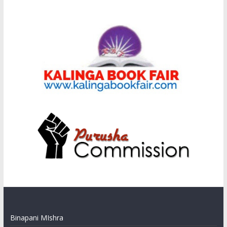
Binapani MIshra