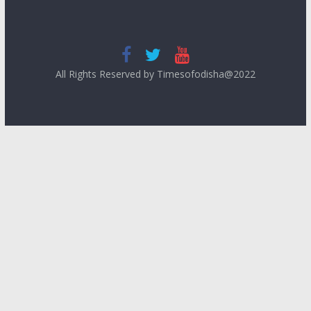
All Rights Reserved by Timesofodisha@2022