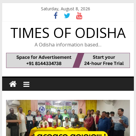
Skip
Saturday, August 8, 2026
to
content
TIMES OF ODISHA
A Odisha information based…