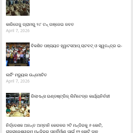
କାରିଗେଜୁ ଗ୍ରାମରୁ ୨.୮ ଟନ୍ ଗଞ୍ଜେଇ ଜବତ
April 7, 2026
ବିକଶିତ ପଞ୍ଚାୟତ ହ୍ୱାଟସଆପ୍ ଚାଟବଟ୍ ଓ ସ୍ୱତନ୍ତ୍ର ଇ-
ଲର୍ନିଂ ମଡ୍ୟୁଲ ଉନ୍ମୋଚିତ
April 7, 2026
ରିଲାଏନ୍‌ସ ଇଣ୍ଡଷ୍ଟ୍ରିଜ୍ ଲିମିଟେଡ୍‌ର କାର୍ଯ୍ୟନିର୍ବାହୀ
ନିର୍ଦ୍ଦେଶକ ଅନନ୍ତ ଅମ୍ବାନି କେରଳର ୨ଟି ମନ୍ଦିରକୁ ୬ କୋଟି,
ରାଜରାଜେଶ୍ୱରମ ମନ୍ଦିରର ପୁନର୍ନିର୍ମାଣ ପାଇଁ ୧୨ କୋଟି ଦାନ