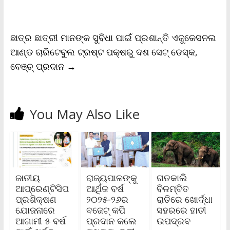
o
r
p
n
r
k
p
k
i
e
n
ଛାତ୍ର ଛାତ୍ରୀ ମାନଙ୍କ ସୁବିଧା ପାଇଁ ପ୍ରଶାନ୍ତି ଏଜୁକେସନଲ
d
l
ଆଣ୍ଡ ଚାରିଟେବୁଲ ଟ୍ରଷ୍ଟ ପକ୍ଷରୁ ଦଶ ସେଟ୍ ଡେସ୍କ,
y
ବେଞ୍ଚ୍ ପ୍ରଦାନ
→
You May Also Like
ଜାତୀୟ
ରାଜ୍ୟପାଳଙ୍କୁ
ଗତକାଲି
ଆପ୍ରେଣ୍ଟିସିପ
ଆର୍ଥିକ ବର୍ଷ
ବିଳମ୍ବିତ
ପ୍ରଶିକ୍ଷଣ
୨୦୨୫-୨୬ର
ରାତିରେ ଖୋର୍ଦ୍ଧା
ଯୋଜନାରେ
ବଜେଟ୍ କପି
ସହରରେ ହାତୀ
ଆଗାମୀ ୫ ବର୍ଷ
ପ୍ରଦାନ କଲେ
ଉପଦ୍ରବ