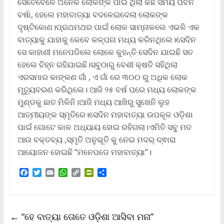
ସେତେବେଳେ ଅନେକ ଲୋକଙ୍କ ପାଇଁ ଥିଲା କିଛି ସମୟ ପବନ
ବର୍ଷା, ହେଲେ ମହାବାତ୍ୟା ବଦଳେଇଦେଲା ଲୋକଙ୍କ
ଦୃଷ୍ଟିକୋଣ।ପ୍ରଥମଥର ପାଇଁ ଲୋକ ସାମ୍ନାକଲେ ଏଭଳି ଏକ
ବାତ୍ୟାକୁ ଯାହାକୁ କେବେ କଳ୍ପନା ମଧ୍ୟ କରିନଥିଲେ।ସେଦିନ
ସେ କାହାଣୀ ମନେପଡିଲେ ଲୋକେ କୁହନ୍ତି ସେଦିନ ଯାଇଛି ସତ
ହେଲେ ଚିହ୍ନ ରହିଯାଇଛି।ସବୁଠାରୁ ବେଶୀ କ୍ଷତି ସହିଥିଲା
ଏରସମାର କାଙ୍କଣ ଗାଁ , ଏ ଗାଁ ରେ ୩୦୦ ରୁ ଅଧିକ ଲୋକ
ମୃତ୍ୟୁବରଣ କରିଥିଲେ। ଆଜି ୨୫ ବର୍ଷ ପରେ ମଧ୍ୟ ଲୋକଙ୍କ
ମୁଣ୍ଡକୁ ଛାତ ମିଳିନି।ଆଜି ମଧ୍ୟ ଆଖିରୁ ସୁଖେନି ଲୁହ
ଆତ୍ମୀୟଙ୍କ ସ୍ମୃତିରେ।ସେଦିନ ମହାବାତ୍ୟା ଉପକୂଳ ଓଡ଼ିଶା
ପାଇଁ ଗୋଟେ କାଳ ଅଧ୍ୟାୟ ହୋଇ ରହିଗଲା।ଏମିତି ସବୁ ମତ
ଆଉ ବକ୍ତବ୍ୟ ,ସ୍ମୃତି ଅନୁଭୂତି କୁ ନେଇ ମଦର୍ ଦ୍ଵାରା
ଆୟୋଜନ ହୋଇଛି “ମନେପଡେ ମହାବାତ୍ୟା”।
F
T
E
W
C
P
S
a
w
m
h
o
r
h
c
i
a
a
p
i
a
e
t
i
t
y
n
r
b
t
l
s
L
t
e
←
“ହେ ବାତ୍ୟା ତୋତେ ଓଡ଼ିଶା ଆସିବା ମନା”
o
e
A
i
F