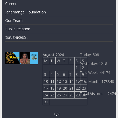
Career
Janamangal Foundation
Our Team
Public Relation
ଆମ ବିଷୟରେ ...
August 2026
Today: 508
M
T
W
T
F
S
S
Yesterday: 1218
1
2
This Week: 44174
3
4
5
6
7
8
9
10
11
12
13
14
15
16
This Month: 173348
17
18
19
20
21
22
23
Total Visitors:
2474
24
25
26
27
28
29
30
31
« Jul