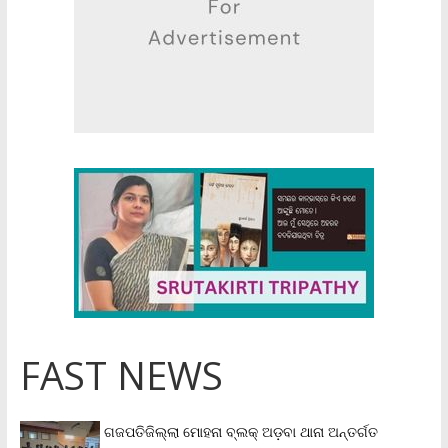
FAST NEWS
ଗଜପତିଜିଲ୍ଲା ମୋହନା ବ୍ଲକ୍‌ ଅଡ଼ବା ଥାନା ଅନ୍ତର୍ଗତ