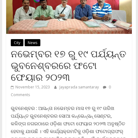
City
News
ନଭେମ୍ବର ୧୭ ରୁ ୧୯ ପର୍ଯ୍ୟନ୍ତ
ଭୁବନେଶ୍ବରରେ ଫଟୋ
ଫେୟାର ୨୦୨୩
November 15, 2023
Jayaprada samantaray
0
Comments
ଭୁବନେଶ୍ବର : ଆସନ୍ତା ନଭେମ୍ବର ମାସ ୧୭ ରୁ ୧୯ ତାରିଖ
ପର୍ଯ୍ୟନ୍ତ ଭୁବନେଶ୍ବରର ସୋଆ କନ୍‌ଭେନ୍‌ସନ୍ ସେଣ୍ଟର,
କଳିଙ୍ଗ ନଗରଠାରେ ଓଡ଼ିଶା ଫଟୋ ଫେୟାର ୨୦୨୩ ଅନୁଷ୍ଠିତ
ହେବାକୁ ଯାଉଛି । ଏହି କାର୍ଯ୍ୟକ୍ରମଟିକୁ ଓଡ଼ିଶା ଫଟୋଗ୍ରାଫର୍