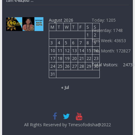
ଆମ ବିଷୟରେ ...
August 2026
Today: 1205
M
T
W
T
F
S
S
Yesterday: 1748
1
2
This Week: 43653
3
4
5
6
7
8
9
10
11
12
13
14
15
16
This Month: 172827
17
18
19
20
21
22
23
Total Visitors:
2473
24
25
26
27
28
29
30
31
« Jul
All Rights Reserved by Timesofodisha@2022