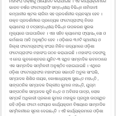
ମହାସଂଘ ପକ୍ଷରୁ ଆୟୋଜିତ କରାଯାଇଛି । ଏହି କାର୍ଯ୍ୟକ୍ରମରେ
ଭାରତ ବର୍ଷର ଫଟୋଗ୍ରାଫି ସମ୍ବନ୍ଧୀୟ ବିଭିନ୍ନ ନାମିଦାମୀ
କମ୍ପାନୀର ଷ୍ଟଲ ଲାଗିବା ସହ ପ୍ରଦର୍ଶନୀର ବ୍ୟବସ୍ଥା ହେବ ।
ଉକ୍ତ ପ୍ରଦର୍ଶନୀରେ ପ୍ରତ୍ୟେକ ଫଟୋଗ୍ରାଫର୍ ନିଜର
କ୍ୟାମେରା ଓ ତତ୍ସମ୍ବନ୍ଧୀୟ ବିଭିନ୍ନ ଉପକରଣ ସୁଲଭ
ମୂଲ୍ୟରେ ପାଇପାରିବେ । ଏହା ସହିତ କ୍ୟାମେରା ଫ୍ୟାସନ୍ ସୋ ଓ
କର୍ମଶାଳା ଆଦି ଅନୁଷ୍ଠିତ ହେବ । ଓଡ଼ିଶାର ୩୬ଟି ସ୍ଥାନୀୟ ଓ
ଜିଲ୍ଲା ଫଟୋଗ୍ରାଫର୍ ସଂଘର ମିଳିତ ଉଦ୍ୟମରେ ଓଡ଼ିଶା
ଫଟୋଗ୍ରାଫର ମହାସଂଘ ଗଠନ କରାଯାଇଛି । ମହାସଂଘ ତରଫରୁ
ଏ ନେଇ ଭୁବନେଶ୍ବରର ୟୁନିଟ-୩ ସ୍ଥିତ ସାମ୍ବାଦିକ ଭବନଠାରେ
ଏକ ସାମ୍ବାଦିକ ସମ୍ମିଳନୀ ଅନୁଷ୍ଠିତ ହୋଇଯାଇଛି । ଏଥିରେ
ଓଡ଼ିଶା ଫଟୋଗ୍ରାଫର ମହାସଂଘର ସଭାପତି ଅତୁଲ ସାଂଘଭି,
ସମ୍ପାଦକ ଶିଶିର ନାୟକ, କୋଷାଧ୍ୟକ୍ଷ ସୁଶାନ୍ତ ମହାନ୍ତି ,
ସାଙ୍ଗଠନିକ ସମ୍ପାଦକ ଦିଲ୍ଲୀପ କୁମାର ମହାନ୍ତି, ଯୁଗ୍ମ
ସାଙ୍ଗଠନିକ ସମ୍ପାଦକ ରୁବି ନନ୍ଦ ଓ ଅବିନାସ ପାତ୍ର, ଲୋକ
ସମ୍ପର୍କ ଅଧିକାରୀ ପ୍ରକାଶ କୁମାର ମହାକୁଳ ପ୍ରମୁଖ ଉପସ୍ଥିତ
ରହି ଓଡ଼ିଶା ଫଟୋ ଫେୟାର କାର୍ଯ୍ୟକ୍ରମ ବିଷୟରେ ସାମ୍ବାଦିକ
ସମ୍ମିଳନୀରେ ସୂଚନା ଦେଇଛନ୍ତି । ଏହି କାର୍ଯ୍ୟକ୍ରମରେ ଓଡ଼ିଶା