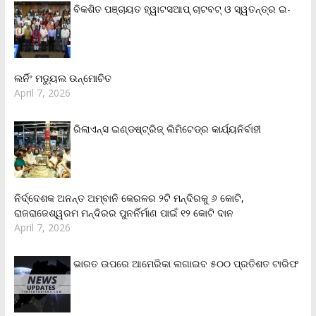
ବିକଶିତ ପଞ୍ଚାୟତ ହ୍ୱାଟସଆପ୍ ଚାଟବଟ୍ ଓ ସ୍ୱତନ୍ତ୍ର ଇ-
ଲର୍ନିଂ ମଡ୍ୟୁଲ ଉନ୍ମୋଚିତ
April 7, 2026
ରିଲାଏନ୍‌ସ ଇଣ୍ଡଷ୍ଟ୍ରିଜ୍ ଲିମିଟେଡ୍‌ର କାର୍ଯ୍ୟନିର୍ବାହୀ
ନିର୍ଦ୍ଦେଶକ ଅନନ୍ତ ଅମ୍ବାନି କେରଳର ୨ଟି ମନ୍ଦିରକୁ ୬ କୋଟି,
ରାଜରାଜେଶ୍ୱରମ ମନ୍ଦିରର ପୁନର୍ନିର୍ମାଣ ପାଇଁ ୧୨ କୋଟି ଦାନ
April 7, 2026
ଭାରତ ଉପରେ ଆମେରିକା ଲଗାଇବ ୫୦୦ ପ୍ରତିଶତ ଟାରିଫ