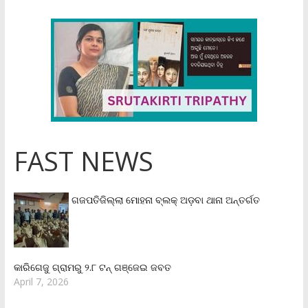
FAST NEWS
ଗଜପତିଜିଲ୍ଲା ମୋହନା ବ୍ଲକ୍‌ ଅଡ଼ବା ଥାନା ଅନ୍ତର୍ଗତ
କାରିଗେଜୁ ଗ୍ରାମରୁ ୨.୮ ଟନ୍ ଗଞ୍ଜେଇ ଜବତ
April 7, 2026