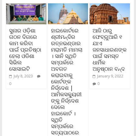
ସୁନାର ଓଡ଼ିଶା
ହାଇକୋର୍ଟରେ
ଆଜି ଠାରୁ
ଗଠନ ଦିଗରେ
ଶ୍ରୀମନ୍ଦିର
ଫେବ୍ରୁଆରି ୧
କାମ କରିବା
ରତ୍ନଭଣ୍ଡାର
ଯାଏ
ପାଇଁ ପ୍ରତିଷ୍ଠା
ମରାମତି ମାମଲା
ଜନସାଧାରଣଙ୍କ
ହେଲା ଓଡିଶା
। ସାନି ସ୍ଥିତି
ପାଇଁ ସମସ୍ତ
ସିଭିଲ
ସମ୍ପର୍କରେ
ଧାର୍ମିକ
ସୋସାଇଟି
ଅବଗତ
ଅନୁଷ୍ଠାନ ବନ୍ଦ
କରାଇବାକୁ
July 8, 2023
January 9, 2022
କୋର୍ଟଙ୍କ
0
0
ନିର୍ଦ୍ଦେଶ |
ଆମିକସକ୍ୟୁରୀ
ଙ୍କୁ ନିର୍ଦ୍ଦେଶ
ଦେଲେ
ହାଇକୋର୍ଟ ।
ସ୍ଥିତି
ସମ୍ପର୍କରେ
ସତ୍ୟପାଠରେ