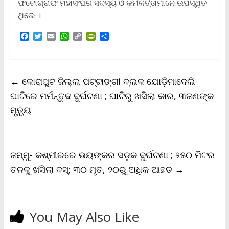
ଫଟୋଗ୍ରାଫ ମହାସଂଘର ସଦସ୍ୟ ଓ କର୍ମକର୍ତ୍ତାମାନେ ଉପସ୍ଥିତ
ଥିଲେ ।
F
T
E
W
C
P
S
a
w
m
h
o
r
h
c
i
a
a
p
i
a
e
t
i
t
y
n
r
b
t
l
s
L
t
e
←
କୋରାପୁଟ ଜିଲ୍ଲା ପଟ୍ଟାଙ୍ଗୀ ବ୍ଲକ ଯୋଡ଼ିମାଦେଲି
o
e
A
i
F
o
r
p
n
r
ଘାଟିରେ ମର୍ମନ୍ତୁଦ ଦୁର୍ଘଟଣା ; ଘାଟିରୁ ଖସିଲା କାର, ୩ଜଣଙ୍କ
k
p
k
i
ମୃତ୍ୟୁ
e
n
d
l
y
ଜମ୍ମୁ- କଶ୍ମୀରରେ ଭୟଙ୍କର ସଡ଼କ ଦୁର୍ଘଟଣା ; ୨୫୦ ମିଟର
ତଳକୁ ଖସିଲା ବସ୍‌; ୩୦ ମୃତ, ୨୦ରୁ ଅଧିକ ଆହତ
→
You May Also Like