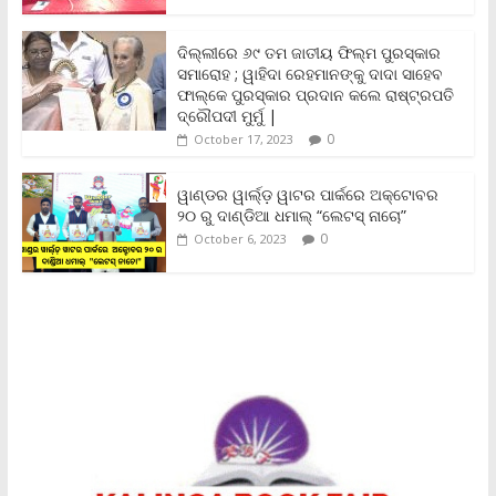
e
n
ଦିଲ୍ଲୀରେ ୬୯ ତମ ଜାତୀୟ ଫିଲ୍ମ ପୁରସ୍କାର
d
ସମାରୋହ ; ୱାହିଦା ରେହମାନଙ୍କୁ ଦାଦା ସାହେବ
l
y
ଫାଲ୍‌କେ ପୁରସ୍କାର ପ୍ରଦାନ କଲେ ରାଷ୍ଟ୍ରପତି
ଦ୍ରୌପଦୀ ମୁର୍ମୁ |
0
October 17, 2023
ୱାଣ୍ଡର ୱାର୍ଲ୍‌ଡ଼ ୱାଟର ପାର୍କରେ ଅକ୍ଟୋବର
୨୦ ରୁ ଦାଣ୍ଡିଆ ଧମାଲ୍ “ଲେଟସ୍ ନାଚୋ”
0
October 6, 2023