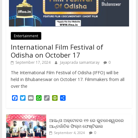
Entertainment
International Film Festival of
Odisha on October 17
September 17, 2024
Jayaprada samantaray
0
The International Film Festival of Odisha (IFFO) will be
held in Bhubaneswar on October 17. Filmmakers from all
over the
F
T
E
W
C
P
S
a
w
m
h
o
r
h
c
i
a
a
p
i
a
e
t
i
t
y
n
r
b
t
l
s
L
t
e
ଆସନ୍ତା ଅକ୍ଟୋବର ୧୭ ରେ ଭୁବନେଶ୍ୱରରେ
o
e
A
i
F
ଆନ୍ତର୍ଜାତିକ ଫିଲ୍ମ ଫେଷ୍ଟିଭାଲ
o
r
p
n
r
0
September 4, 2024
k
p
k
i