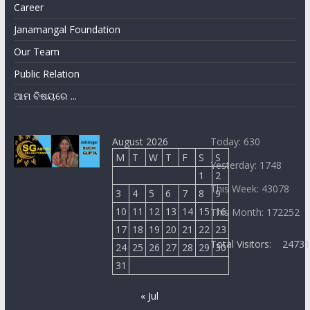
Career
Janamangal Foundation
Our Team
Public Relation
ଆମ ବିଷୟରେ ...
August 2026
Today: 630
M
T
W
T
F
S
S
Yesterday: 1748
1
2
This Week: 43078
3
4
5
6
7
8
9
10
11
12
13
14
15
16
This Month: 172252
17
18
19
20
21
22
23
Total Visitors:
2473
24
25
26
27
28
29
30
31
« Jul