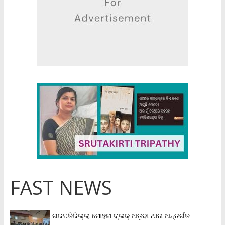
FAST NEWS
ଗଜପତିଜିଲ୍ଲା ମୋହନା ବ୍ଲକ୍‌ ଅଡ଼ବା ଥାନା ଅନ୍ତର୍ଗତ