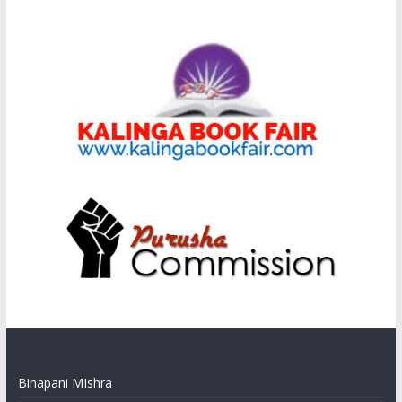
Binapani MIshra