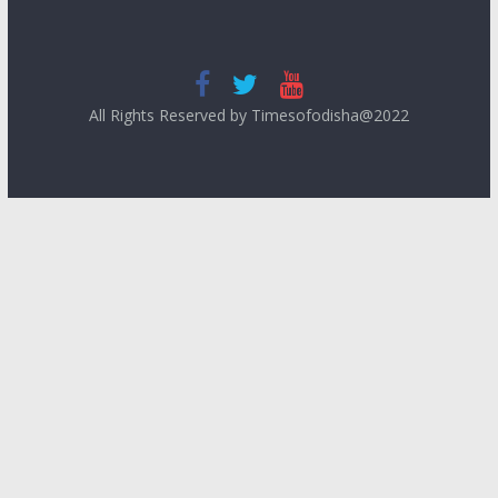
All Rights Reserved by Timesofodisha@2022