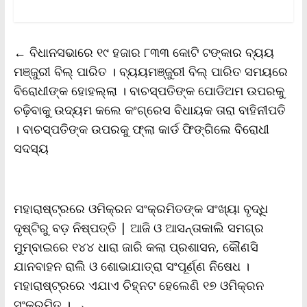
a
w
m
h
o
r
h
c
i
a
a
p
i
a
e
t
i
t
y
n
r
b
t
l
s
L
t
e
←
ବିଧାନସଭାରେ ୧୯ ହଜାର ୮୩୩ କୋଟି ଟଙ୍କାର ବ୍ୟୟ
o
e
A
i
F
o
r
p
n
r
ମଞ୍ଜୁରୀ ବିଲ୍ ପାରିତ । ବ୍ୟୟମଞ୍ଜୁରୀ ବିଲ୍ ପାରିତ ସମୟରେ
k
p
k
i
ବିରୋଧୀଙ୍କ ହୋହଲ୍ଲା । ବାଚସ୍ପତିଙ୍କ ପୋଡିଅମ ଉପରକୁ
e
n
ଚଢ଼ିବାକୁ ଉଦ୍ୟମ କଲେ କଂଗ୍ରେସ ବିଧାୟକ ତାରା ବାହିନୀପତି
d
l
। ବାଚସ୍ପତିଙ୍କ ଉପରକୁ ଫ୍ଲା କାର୍ଡ ଫିଙ୍ଗିଲେ ବିରୋଧୀ
y
ସଦସ୍ୟ
ମହାରାଷ୍ଟ୍ରରେ ଓମିକ୍ରନ ସଂକ୍ରମିତଙ୍କ ସଂଖ୍ୟା ବୃଦ୍ଧି
ଦୃଷ୍ଟିରୁ ବଡ଼ ନିଷ୍ପତ୍ତି | ଆଜି ଓ ଆସନ୍ତାକାଲି ସମଗ୍ର
ମୁମ୍ବାଇରେ ୧୪୪ ଧାରା ଜାରି କଲା ପ୍ରଶାସନ, କୌଣସି
ଯାନବାହନ ରାଲି ଓ ଶୋଭାଯାତ୍ରା ସଂପୂର୍ଣ୍ଣ ନିଷେଧ ।
ମହାରାଷ୍ଟ୍ରରେ ଏଯାଏ ଚିହ୍ନଟ ହେଲେଣି ୧୭ ଓମିକ୍ରନ
ସଂକ୍ରମିତ ।
→