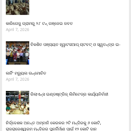
କାରିଗେଜୁ ଗ୍ରାମରୁ ୨.୮ ଟନ୍ ଗଞ୍ଜେଇ ଜବତ
April 7, 2026
ବିକଶିତ ପଞ୍ଚାୟତ ହ୍ୱାଟସଆପ୍ ଚାଟବଟ୍ ଓ ସ୍ୱତନ୍ତ୍ର ଇ-
ଲର୍ନିଂ ମଡ୍ୟୁଲ ଉନ୍ମୋଚିତ
April 7, 2026
ରିଲାଏନ୍‌ସ ଇଣ୍ଡଷ୍ଟ୍ରିଜ୍ ଲିମିଟେଡ୍‌ର କାର୍ଯ୍ୟନିର୍ବାହୀ
ନିର୍ଦ୍ଦେଶକ ଅନନ୍ତ ଅମ୍ବାନି କେରଳର ୨ଟି ମନ୍ଦିରକୁ ୬ କୋଟି,
ରାଜରାଜେଶ୍ୱରମ ମନ୍ଦିରର ପୁନର୍ନିର୍ମାଣ ପାଇଁ ୧୨ କୋଟି ଦାନ