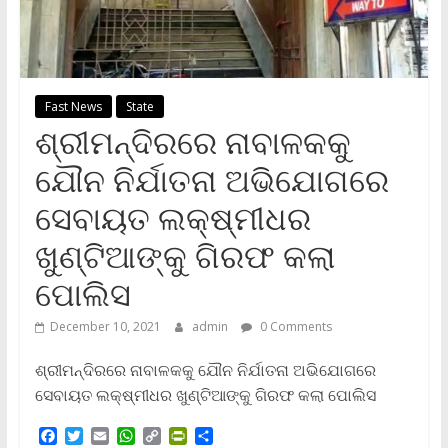
Fast News
State
ଶ୍ରୀମନ୍ଦିରରେ ନାବାଳକକୁ
ଯୌନ ନିର୍ଯାତନା ଅଭିଯୋଗରେ
ସେବାୟତ ଲକ୍ଷ୍ମୀଧର
ଖୁଣ୍ଟିଆଙ୍କୁ ଗିରଫ କଲା
ପୋଲିସ
December 10, 2021
admin
0 Comments
ଶ୍ରୀମନ୍ଦିରରେ ନାବାଳକକୁ ଯୌନ ନିର୍ଯାତନା ଅଭିଯୋଗରେ
ସେବାୟତ ଲକ୍ଷ୍ମୀଧର ଖୁଣ୍ଟିଆଙ୍କୁ ଗିରଫ କଲା ପୋଲିସ
F
T
E
W
C
P
S