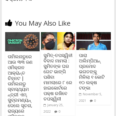
You May Also Like
ସୁମିତ୍-ତପସ୍ୱିନୀ
ପାରା
ତାମିଲନାଡୁରେ
ବିବାଦ ମାମଲା :
ଅଲିମ୍ପିଆନ୍
ଆଉ ୩୩ ଜଣ
ସୁମିତଙ୍କ ଘର
ପ୍ରମୋଦ
ଓମିକ୍ରନ
ଗେଟ ଭାଙ୍ଗି
ଭଗତଙ୍କୁ
ଆକ୍ରାନ୍ତ
ପଶିବା
ମିଳିଲା ୧ କୋଟି
ଚିହ୍ନଟ |
ମାମଲାରେ ୮ ରେ
୧୦ ଲକ୍ଷ
ତାମିଲନାଡୁ
ହାଇକୋର୍ଟରେ
ଟଙ୍କା
ସ୍ବାସ୍ଥ୍ୟମ
ପକ୍ଷ ରଖିବେ
ନ୍ତ୍ରୀ ଏମ୍‌.
November 5,
ତପସ୍ୱିନୀ
ସୁବ୍ରମଣ୍ୟନ୍
2021
0
ଦେଲେ ସୂଚନା,
January 25,
ରାଜ୍ୟରେ
2022
0