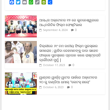
F
T
E
W
C
P
S
a
w
m
h
o
r
h
c
i
a
a
p
i
a
e
t
i
t
y
n
r
b
t
l
s
L
t
e
ଆସନ୍ତା ଅକ୍ଟୋବର ୧୭ ରେ ଭୁବନେଶ୍ୱରରେ
o
e
A
i
F
ଆନ୍ତର୍ଜାତିକ ଫିଲ୍ମ ଫେଷ୍ଟିଭାଲ
o
r
p
n
r
0
September 4, 2024
k
p
k
i
e
n
ଦିଲ୍ଲୀରେ ୬୯ ତମ ଜାତୀୟ ଫିଲ୍ମ ପୁରସ୍କାର
d
ସମାରୋହ ; ୱାହିଦା ରେହମାନଙ୍କୁ ଦାଦା ସାହେବ
l
y
ଫାଲ୍‌କେ ପୁରସ୍କାର ପ୍ରଦାନ କଲେ ରାଷ୍ଟ୍ରପତି
ଦ୍ରୌପଦୀ ମୁର୍ମୁ |
0
October 17, 2023
ୱାଣ୍ଡର ୱାର୍ଲ୍‌ଡ଼ ୱାଟର ପାର୍କରେ ଅକ୍ଟୋବର
୨୦ ରୁ ଦାଣ୍ଡିଆ ଧମାଲ୍ “ଲେଟସ୍ ନାଚୋ”
0
October 6, 2023