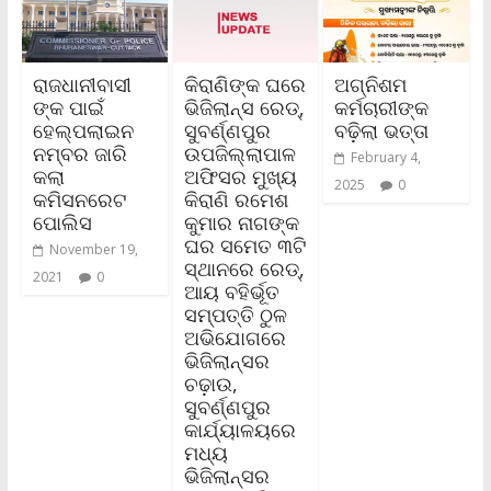
ରାଜଧାନୀବାସୀ
କିରାଣିଙ୍କ ଘରେ
ଅଗ୍ନିଶମ
ଙ୍କ ପାଇଁ
ଭିଜିଲାନ୍ସ ରେଡ୍‌,
କର୍ମଚାରୀଙ୍କ
ହେଲ୍ପଲାଇନ
ସୁବର୍ଣ୍ଣପୁର
ବଢ଼ିଲା ଭତ୍ତା
ନମ୍ବର ଜାରି
ଉପଜିଲ୍ଲାପାଳ
February 4,
କଲା
ଅଫିସର ମୁଖ୍ୟ
2025
0
କମିସନରେଟ
କିରାଣି ରମେଶ
ପୋଲିସ
କୁମାର ନାଗଙ୍କ
ଘର ସମେତ ୩ଟି
November 19,
ସ୍ଥାନରେ ରେଡ୍‌,
2021
0
ଆୟ ବହିର୍ଭୂତ
ସମ୍ପତ୍ତି ଠୁଳ
ଅଭିଯୋଗରେ
ଭିଜିଲାନ୍ସର
ଚଢ଼ାଉ,
ସୁବର୍ଣ୍ଣପୁର
କାର୍ଯ୍ୟାଳୟରେ
ମଧ୍ୟ
ଭିଜିଲାନ୍‌ସର