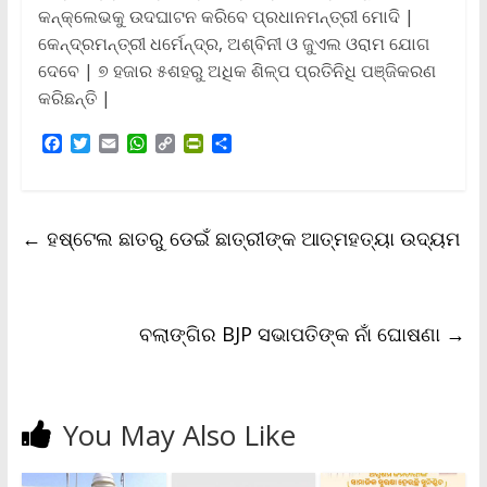
କନ୍‌କ୍ଲେଭକୁ ଉଦଘାଟନ କରିବେ ପ୍ରଧାନମନ୍ତ୍ରୀ ମୋଦି |
କେନ୍ଦ୍ରମନ୍ତ୍ରୀ ଧର୍ମେନ୍ଦ୍ର, ଅଶ୍ବିନୀ ଓ ଜୁଏଲ ଓରାମ ଯୋଗ
ଦେବେ | ୭ ହଜାର ୫ଶହରୁ ଅଧିକ ଶିଳ୍ପ ପ୍ରତିନିଧି ପଞ୍ଜିକରଣ
କରିଛନ୍ତି |
F
T
E
W
C
P
S
a
w
m
h
o
r
h
c
i
a
a
p
i
a
e
t
i
t
y
n
r
b
t
l
s
L
t
e
←
ହଷ୍ଟେଲ ଛାତରୁ ଡେଇଁ ଛାତ୍ରୀଙ୍କ ଆତ୍ମହତ୍ୟା ଉଦ୍ୟମ
o
e
A
i
F
o
r
p
n
r
k
p
k
i
e
n
ବଲାଙ୍ଗିର BJP ସଭାପତିଙ୍କ ନାଁ ଘୋଷଣା
→
d
l
y
You May Also Like