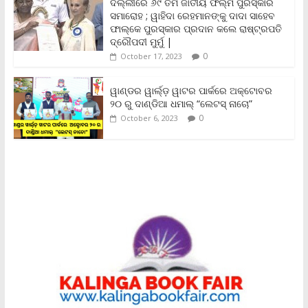
ଦିଲ୍ଲୀରେ ୬୯ ତମ ଜାତୀୟ ଫିଲ୍ମ ପୁରସ୍କାର
d
ସମାରୋହ ; ୱାହିଦା ରେହମାନଙ୍କୁ ଦାଦା ସାହେବ
l
y
ଫାଲ୍‌କେ ପୁରସ୍କାର ପ୍ରଦାନ କଲେ ରାଷ୍ଟ୍ରପତି
ଦ୍ରୌପଦୀ ମୁର୍ମୁ |
0
October 17, 2023
ୱାଣ୍ଡର ୱାର୍ଲ୍‌ଡ଼ ୱାଟର ପାର୍କରେ ଅକ୍ଟୋବର
୨୦ ରୁ ଦାଣ୍ଡିଆ ଧମାଲ୍ “ଲେଟସ୍ ନାଚୋ”
0
October 6, 2023