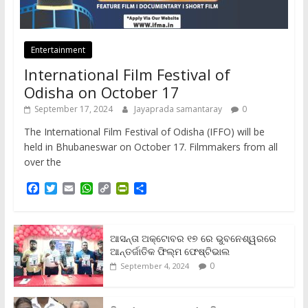
Entertainment
International Film Festival of
Odisha on October 17
September 17, 2024
Jayaprada samantaray
0
The International Film Festival of Odisha (IFFO) will be
held in Bhubaneswar on October 17. Filmmakers from all
over the
F
T
E
W
C
P
S
a
w
m
h
o
r
h
c
i
a
a
p
i
a
e
t
i
t
y
n
r
b
t
l
s
L
t
e
ଆସନ୍ତା ଅକ୍ଟୋବର ୧୭ ରେ ଭୁବନେଶ୍ୱରରେ
o
e
A
i
F
ଆନ୍ତର୍ଜାତିକ ଫିଲ୍ମ ଫେଷ୍ଟିଭାଲ
o
r
p
n
r
0
September 4, 2024
k
p
k
i
e
n