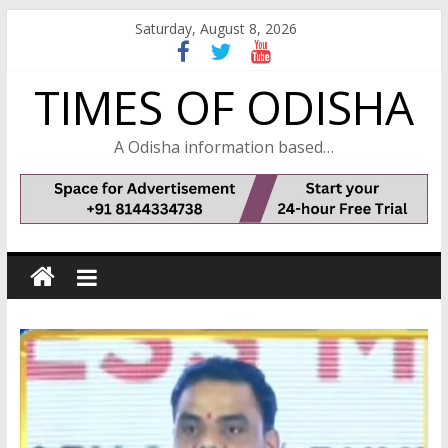
Skip
Saturday, August 8, 2026
to
content
TIMES OF ODISHA
A Odisha information based…