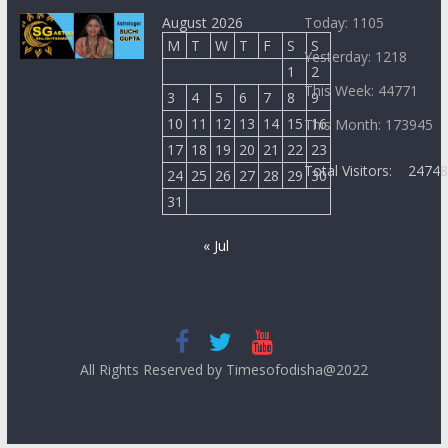
August 2026
Today: 1105
M
T
W
T
F
S
S
Yesterday: 1218
1
2
This Week: 44771
3
4
5
6
7
8
9
10
11
12
13
14
15
16
This Month: 173945
17
18
19
20
21
22
23
Total Visitors:
2474
24
25
26
27
28
29
30
31
« Jul
All Rights Reserved by Timesofodisha@2022