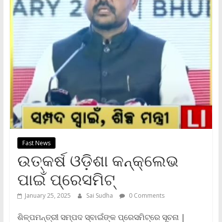
Fast News
ଉତ୍କର୍ଷ ଓଡ଼ିଶା କନ୍‌କ୍ଲେଭ
ପାଇଁ ପ୍ରେସମିଟ୍
January 25, 2025
Sai Sudha
0 Comments
ଶିଳ୍ପମନ୍ତ୍ରୀ ସମ୍ପଦ ସ୍ବାଇଁଙ୍କ ପ୍ରେସମିଟ୍‌ରେ ସୂଚନା |