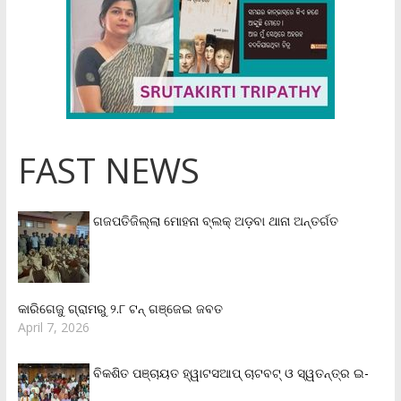
FAST NEWS
ଗଜପତିଜିଲ୍ଲା ମୋହନା ବ୍ଲକ୍‌ ଅଡ଼ବା ଥାନା ଅନ୍ତର୍ଗତ
କାରିଗେଜୁ ଗ୍ରାମରୁ ୨.୮ ଟନ୍ ଗଞ୍ଜେଇ ଜବତ
April 7, 2026
ବିକଶିତ ପଞ୍ଚାୟତ ହ୍ୱାଟସଆପ୍ ଚାଟବଟ୍ ଓ ସ୍ୱତନ୍ତ୍ର ଇ-