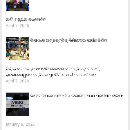
ଲର୍ନିଂ ମଡ୍ୟୁଲ ଉନ୍ମୋଚିତ
April 7, 2026
ରିଲାଏନ୍‌ସ ଇଣ୍ଡଷ୍ଟ୍ରିଜ୍ ଲିମିଟେଡ୍‌ର କାର୍ଯ୍ୟନିର୍ବାହୀ
ନିର୍ଦ୍ଦେଶକ ଅନନ୍ତ ଅମ୍ବାନି କେରଳର ୨ଟି ମନ୍ଦିରକୁ ୬ କୋଟି,
ରାଜରାଜେଶ୍ୱରମ ମନ୍ଦିରର ପୁନର୍ନିର୍ମାଣ ପାଇଁ ୧୨ କୋଟି ଦାନ
April 7, 2026
ଭାରତ ଉପରେ ଆମେରିକା ଲଗାଇବ ୫୦୦ ପ୍ରତିଶତ ଟାରିଫ
January 8, 2026