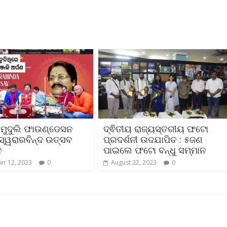
 ମୁଦୁଲି ଫାଉଣ୍ଡେସନ
ଦ୍ଵିତୀୟ ରାଜ୍ୟସ୍ତରୀୟ ଫଟୋ
୍ୱରାରବିନ୍ଦ ଉତ୍ସବ
ପ୍ରଦର୍ଶନୀ ଉଦଯାପିତ : ୫ଜଣ
ନ
ପାଇଲେ ଫଟୋ ବନ୍ଧୁ ସମ୍ମାନ
r 12, 2023
0
August 22, 2023
0