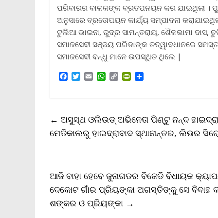
ପରିବାରର ବାଳକଙ୍କ ବ୍ରତପନୟନ କର ଯାଇଥିଲା । ପୁରୀ,
ଅନୁସାରେ ବ୍ରତୋପୟନ କାର୍ଯ୍ୟ ସମ୍ପାଦନା କରାଯାଇଥିଲା 
ଟୁଲିଆ ଭାଇନା, ରୁଦ୍ର ସାମନ୍ତରାୟ, ଶୈଳଭାମା ଦାସ, ଚୁ
ସମାଜସେବୀ ସଞ୍ଜୟ ପରିଡାଙ୍କ ତତ୍ୱାବଧାନରେ ସମସ୍ତ 
ସମାଜସେବୀ ବନ୍ଧୁ ମାନେ ଉପସ୍ଥିତ ଥିଲେ |
F
T
E
W
C
P
S
a
w
m
h
o
r
h
c
i
a
a
p
i
a
e
t
i
t
y
n
r
b
t
l
s
L
t
e
←
ଅସୁସ୍ଥ ଓଲିଉଡ୍ ଅଭିନେତା ପିଣ୍ଟୁ ନନ୍ଦ ହାଇଦ୍ର
o
e
A
i
F
o
r
p
n
r
ମେଡିକାଲରୁ ହାଇଦ୍ରାବାଦ ସ୍ଥାନାନ୍ତର, ଲିଭର ସିରୋସ
k
p
k
i
e
n
d
l
ଆଜି ବାହା ହେବେ ଜୁନାଗଡର ବିଜେଡି ବିଧାୟକ କ୍ୟାପଟ
y
ଦେକୋଟ ଗାଁର ପ୍ରିୟଙ୍କା ଅଗସ୍ତିଙ୍କୁ ସେ ବିବାହ 
ଶଙ୍କର ଓ ପ୍ରିୟଙ୍କା
→