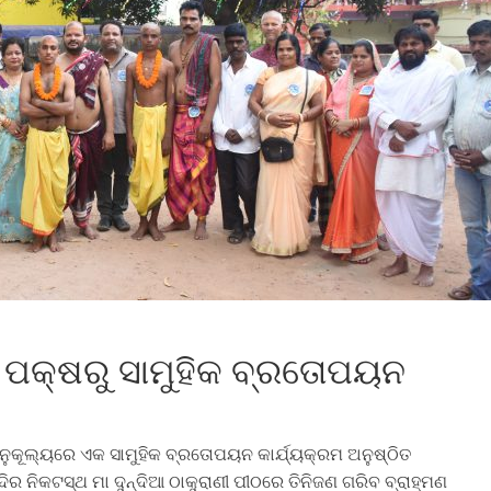
ନ ପକ୍ଷରୁ ସାମୁହିକ ବ୍ରତୋପୟନ
ନୁକୂଲ୍ୟରେ ଏକ ସାମୁହିକ ବ୍ରତୋପୟନ କାର୍ଯ୍ୟକ୍ରମ ଅନୁଷ୍ଠିତ
 ନିକଟସ୍ଥ ମା ଦୁନ୍ଦିଆ ଠାକୁରାଣୀ ପୀଠରେ ତିନିଜଣ ଗରିବ ବ୍ରାହ୍ମଣ