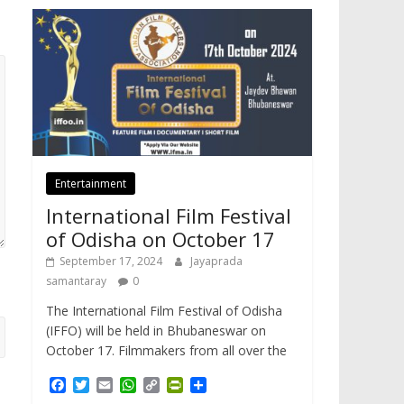
Entertainment
International Film Festival
of Odisha on October 17
September 17, 2024
Jayaprada
samantaray
0
The International Film Festival of Odisha
(IFFO) will be held in Bhubaneswar on
October 17. Filmmakers from all over the
F
T
E
W
C
P
S
a
w
m
h
o
r
h