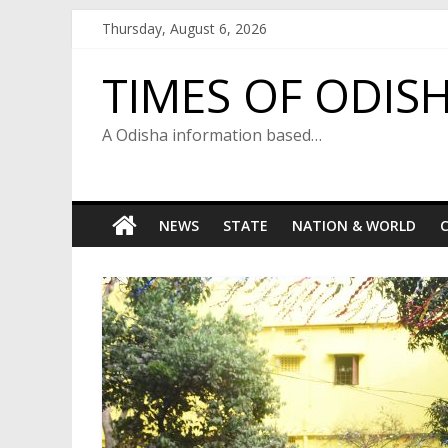
Skip
Thursday, August 6, 2026
to
content
TIMES OF ODIS
A Odisha information based…
NEWS
STATE
NATION & WORLD
C