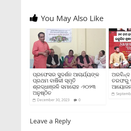
You May Also Like
ପ୍ରଫେସର ସୁଦର୍ଶନ ଆଚାର୍ଯ୍ୟଙ୍କ
ଅରବିନ୍ଦ
ପ୍ରଥମ ବାର୍ଷିକୀ ସ୍ମୃତି
ତରଫରୁ ସ
ଶ୍ରଦ୍ଧାଞ୍ଜଳି ସମାରୋହ -୨୦୨୩
ଆୟୋଜ
ଅନୁଷ୍ଠିତ
Septembe
December 30, 2023
0
Leave a Reply