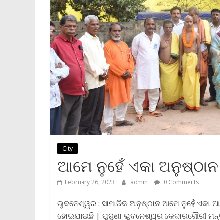
City
ଆମେ ନୁହେଁ ଏକା ଅନୁଷ୍ଠା
February 26, 2023
admin
0 Comments
ଭୁବନେଶ୍ୱର : ସାମାଜିକ ଅନୁଷ୍ଠାନ ଆମେ ନୁହେଁ ଏକା ଆ
ହୋଇଯାଇଛି | ପୁରୁଣା ଭୁବନେଶ୍ୱର କେଦାରଗୌରୀ ମନ୍ଦିର