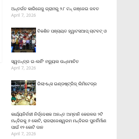
ଅନ୍ତର୍ଗତ କାରିଗେଜୁ ଗ୍ରାମରୁ ୨.୮ ଟନ୍ ଗଞ୍ଜେଇ ଜବତ
April 7, 2026
ବିକଶିତ ପଞ୍ଚାୟତ ହ୍ୱାଟସଆପ୍ ଚାଟବଟ୍ ଓ
ସ୍ୱତନ୍ତ୍ର ଇ-ଲର୍ନିଂ ମଡ୍ୟୁଲ ଉନ୍ମୋଚିତ
April 7, 2026
ରିଲାଏନ୍‌ସ ଇଣ୍ଡଷ୍ଟ୍ରିଜ୍ ଲିମିଟେଡ୍‌ର
କାର୍ଯ୍ୟନିର୍ବାହୀ ନିର୍ଦ୍ଦେଶକ ଅନନ୍ତ ଅମ୍ବାନି କେରଳର ୨ଟି
ମନ୍ଦିରକୁ ୬ କୋଟି, ରାଜରାଜେଶ୍ୱରମ ମନ୍ଦିରର ପୁନର୍ନିର୍ମାଣ
ପାଇଁ ୧୨ କୋଟି ଦାନ
April 7, 2026