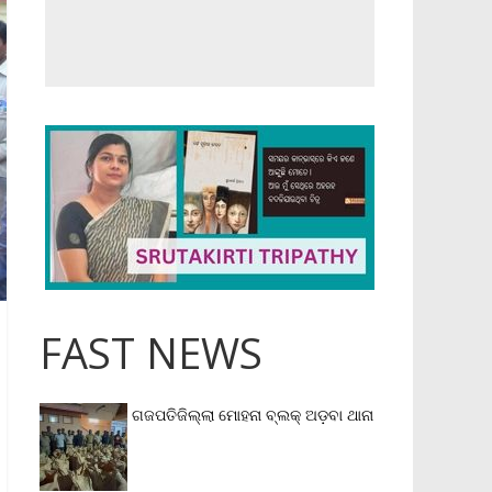
FAST NEWS
ଗଜପତିଜିଲ୍ଲା ମୋହନା ବ୍ଲକ୍‌ ଅଡ଼ବା ଥାନା