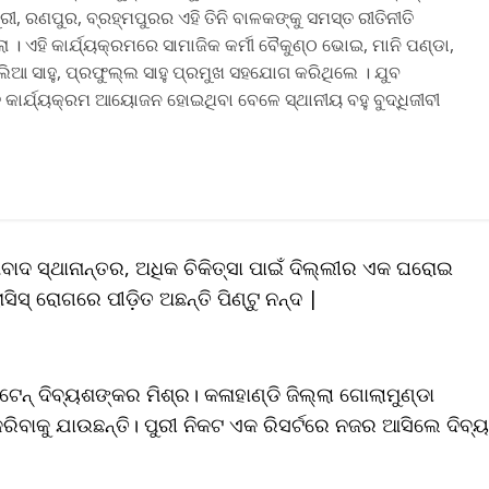
 ରଣପୁର, ବ୍ରହ୍ମପୁରର ଏହି ତିନି ବାଳକଙ୍କୁ ସମସ୍ତ ରୀତିନୀତି
। ଏହି କାର୍ଯ୍ୟକ୍ରମରେ ସାମାଜିକ କର୍ମୀ ବୈକୁଣ୍ଠ ଭୋଇ, ମାନି ପଣ୍ଡା,
ଲିଆ ସାହୁ, ପ୍ରଫୁଲ୍ଲ ସାହୁ ପ୍ରମୁଖ ସହଯୋଗ କରିଥିଲେ । ଯୁବ
କାର୍ଯ୍ୟକ୍ରମ ଆୟୋଜନ ହୋଇଥିବା ବେଳେ ସ୍ଥାନୀୟ ବହୁ ବୁଦ୍ଧିଜୀବୀ
ାବାଦ ସ୍ଥାନାନ୍ତର, ଅଧିକ ଚିକିତ୍ସା ପାଇଁ ଦିଲ୍ଲୀର ଏକ ଘରୋଇ
ିସ୍ ରୋଗରେ ପୀଡ଼ିତ ଅଛନ୍ତି ପିଣ୍ଟୁ ନନ୍ଦ |
େନ୍ ଦିବ୍ୟଶଙ୍କର ମିଶ୍ର। କଳାହାଣ୍ଡି ଜିଲ୍ଲା ଗୋଲାମୁଣ୍ଡା
କରିବାକୁ ଯାଉଛନ୍ତି। ପୁରୀ ନିକଟ ଏକ ରିସର୍ଟରେ ନଜର ଆସିଲେ ଦିବ୍ୟ