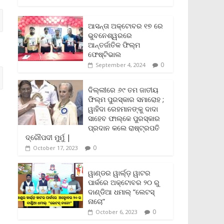
c
i
a
a
p
i
a
e
t
i
t
y
n
r
b
t
l
s
L
t
e
ଆସନ୍ତା ଅକ୍ଟୋବର ୧୭ ରେ
o
e
A
i
F
ଭୁବନେଶ୍ୱରରେ
o
r
p
n
r
ଆନ୍ତର୍ଜାତିକ ଫିଲ୍ମ
k
p
k
i
ଫେଷ୍ଟିଭାଲ
e
0
September 4, 2024
n
d
l
ଦିଲ୍ଲୀରେ ୬୯ ତମ ଜାତୀୟ
y
ଫିଲ୍ମ ପୁରସ୍କାର ସମାରୋହ ;
ୱାହିଦା ରେହମାନଙ୍କୁ ଦାଦା
ସାହେବ ଫାଲ୍‌କେ ପୁରସ୍କାର
ପ୍ରଦାନ କଲେ ରାଷ୍ଟ୍ରପତି
ଦ୍ରୌପଦୀ ମୁର୍ମୁ |
0
October 17, 2023
ୱାଣ୍ଡର ୱାର୍ଲ୍‌ଡ଼ ୱାଟର
ପାର୍କରେ ଅକ୍ଟୋବର ୨୦ ରୁ
ଦାଣ୍ଡିଆ ଧମାଲ୍ “ଲେଟସ୍
ନାଚୋ”
0
October 6, 2023