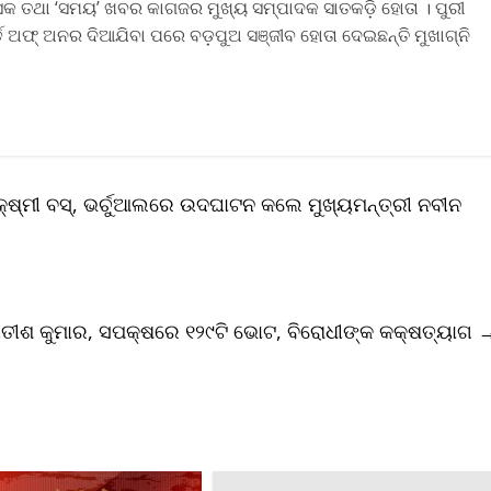
ାସକ ତଥା ‘ସମୟ’ ଖବର କାଗଜର ମୁଖ୍ୟ ସମ୍ପାଦକ ସାତକଡ଼ି ହୋତା । ପୁରୀ
ର୍ଡ ଅଫ୍‌ ଅନର ଦିଆଯିବା ପରେ ବଡ଼ପୁଅ ସଞ୍ଜୀବ ହୋତା ଦେଇଛନ୍ତି ମୁଖାଗ୍ନି
କ୍ଷ୍ମୀ ବସ୍, ଭର୍ଚୁଆଲରେ ଉଦଘାଟନ କଲେ ମୁଖ୍ୟମନ୍ତ୍ରୀ ନବୀନ
ତୀଶ କୁମାର, ସପକ୍ଷରେ ୧୨୯ଟି ଭୋଟ, ବିରୋଧୀଙ୍କ କକ୍ଷତ୍ୟାଗ