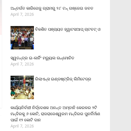
ଅନ୍ତର୍ଗତ କାରିଗେଜୁ ଗ୍ରାମରୁ ୨.୮ ଟନ୍ ଗଞ୍ଜେଇ ଜବତ
April 7, 2026
ବିକଶିତ ପଞ୍ଚାୟତ ହ୍ୱାଟସଆପ୍ ଚାଟବଟ୍ ଓ
ସ୍ୱତନ୍ତ୍ର ଇ-ଲର୍ନିଂ ମଡ୍ୟୁଲ ଉନ୍ମୋଚିତ
April 7, 2026
ରିଲାଏନ୍‌ସ ଇଣ୍ଡଷ୍ଟ୍ରିଜ୍ ଲିମିଟେଡ୍‌ର
କାର୍ଯ୍ୟନିର୍ବାହୀ ନିର୍ଦ୍ଦେଶକ ଅନନ୍ତ ଅମ୍ବାନି କେରଳର ୨ଟି
ମନ୍ଦିରକୁ ୬ କୋଟି, ରାଜରାଜେଶ୍ୱରମ ମନ୍ଦିରର ପୁନର୍ନିର୍ମାଣ
ପାଇଁ ୧୨ କୋଟି ଦାନ
April 7, 2026