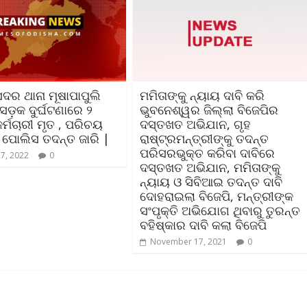
ଦର ଥାନା ମୂଷାପାପୁଲି
ମମିତାଙ୍କୁ ନ୍ୟାୟ ଦାବି କରି
ସଡ଼କ ଦୁର୍ଘଟଣାରେ ୨
ଭୁବନେଶ୍ୱର ଜିଲ୍ଲା ବିଜେପିର
କର୍ମଚାରୀ ମୃତ , ପରିଚୟ
ଦସ୍ତଖତ ଅଭିଯାନ, ଗୃହ
 ପୋଲିସ ତଦନ୍ତ ଜାରି |
ରାଷ୍ଟ୍ରମନ୍ତ୍ରୀଙ୍କୁ ତଦନ୍ତ
ପରିସରଭୁକ୍ତ କରିବା ଦାବିରେ
27, 2022
0
ଦସ୍ତଖତ ଅଭିଯାନ, ମମିତାଙ୍କୁ
ନ୍ୟାୟ ଓ ସିବିଆଇ ତଦନ୍ତ ଦାବି
ଦୋହରାଇଲା ବିଜେପି, ମନ୍ତ୍ରୀଙ୍କ
ସଂପୃକ୍ତି ଅଭିଯୋଗ ଥିବାରୁ ତୁରନ୍ତ
ବହିଷ୍କାର ଦାବି କଲା ବିଜେପି
November 17, 2021
0