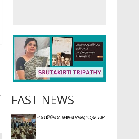
→
FAST NEWS
ଗଜପତିଜିଲ୍ଲା ମୋହନା ବ୍ଲକ୍‌ ଅଡ଼ବା ଥାନା