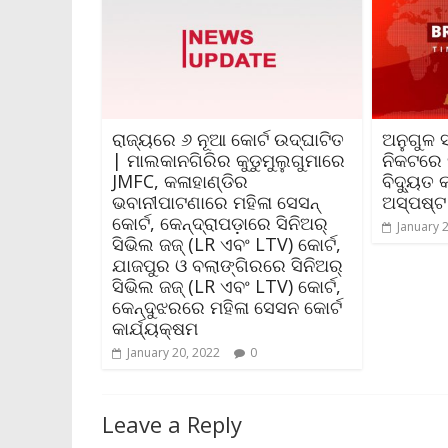
ରାଜ୍ୟରେ ୬ ନୂଆ କୋର୍ଟ ଉଦ୍‌ଘାଟିତ
ଅନୁଗୁଳ ସ
| ମାଲକାନଗିରିର କୁଡୁମୁଲୁଗୁମାରେ
ନିକଟରେ 
JMFC, କଳାହାଣ୍ଡିର
ବିଦ୍ୟୁତ 
ଭବାନୀପାଟଣାରେ ମହିଳା ସେସନ୍‌
ଅସ୍ପଷ୍ଟ
କୋର୍ଟ, କେନ୍ଦ୍ରାପଡ଼ାରେ ସିନିଅର୍‌
January 
ସିଭିଲ ଜଜ୍ (LR ଏବଂ LTV) କୋର୍ଟ,
ଯାଜପୁର ଓ ବଲାଙ୍ଗିରରେ ସିନିଅର୍‌
ସିଭିଲ ଜଜ୍ (LR ଏବଂ LTV) କୋର୍ଟ,
କେନ୍ଦୁଝରରେ ମହିଳା ସେସନ କୋର୍ଟ
କାର୍ଯ୍ୟକ୍ଷମ
January 20, 2022
0
Leave a Reply