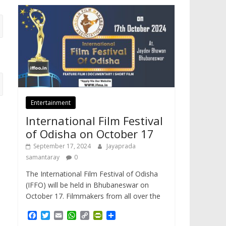
Entertainment
International Film Festival
of Odisha on October 17
September 17, 2024
Jayaprada
samantaray
0
The International Film Festival of Odisha
(IFFO) will be held in Bhubaneswar on
October 17. Filmmakers from all over the
F
T
E
W
C
P
S
a
w
m
h
o
r
h