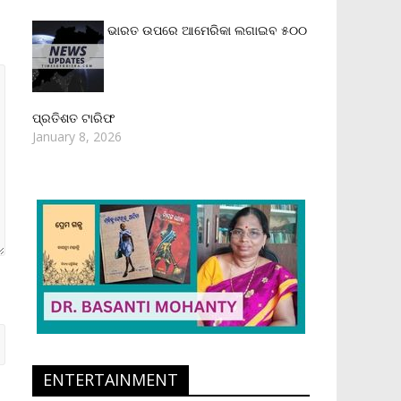
ଭାରତ ଉପରେ ଆମେରିକା ଲଗାଇବ ୫୦୦
ପ୍ରତିଶତ ଟାରିଫ
January 8, 2026
ENTERTAINMENT