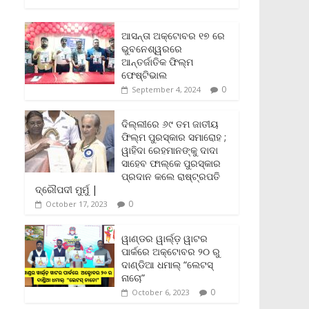
c
i
a
a
p
i
a
e
t
i
t
y
n
r
b
t
l
s
L
t
e
ଆସନ୍ତା ଅକ୍ଟୋବର ୧୭ ରେ
o
e
A
i
F
ଭୁବନେଶ୍ୱରରେ
o
r
p
n
r
ଆନ୍ତର୍ଜାତିକ ଫିଲ୍ମ
k
p
k
i
ଫେଷ୍ଟିଭାଲ
e
0
September 4, 2024
n
d
l
ଦିଲ୍ଲୀରେ ୬୯ ତମ ଜାତୀୟ
y
ଫିଲ୍ମ ପୁରସ୍କାର ସମାରୋହ ;
ୱାହିଦା ରେହମାନଙ୍କୁ ଦାଦା
ସାହେବ ଫାଲ୍‌କେ ପୁରସ୍କାର
ପ୍ରଦାନ କଲେ ରାଷ୍ଟ୍ରପତି
ଦ୍ରୌପଦୀ ମୁର୍ମୁ |
0
October 17, 2023
ୱାଣ୍ଡର ୱାର୍ଲ୍‌ଡ଼ ୱାଟର
ପାର୍କରେ ଅକ୍ଟୋବର ୨୦ ରୁ
ଦାଣ୍ଡିଆ ଧମାଲ୍ “ଲେଟସ୍
ନାଚୋ”
0
October 6, 2023