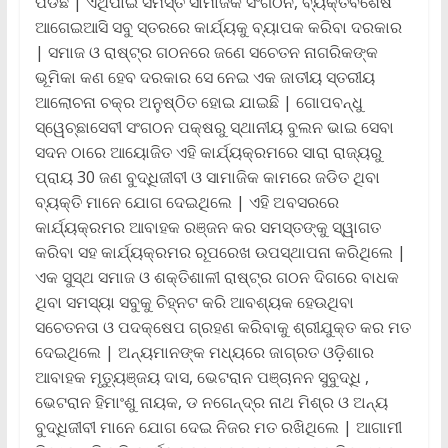
ପଡିଛି | ଏଥିପାଇଁ ସମସ୍ତ ସାମାଜିକ ସଂଗଠନ, ବ୍ୟକ୍ତିବିଶେଷ
ଆଗେଇଆସି ସବୁ ସ୍ତରରେ କାର୍ଯ୍ୟକୁ ବ୍ୟାପକ କରିବା ଦରକାର
| ସମାଜ ଓ ରାଷ୍ଟ୍ର ଗଠନରେ ଜଣେ ସଚେତନ ନାଗରିକଙ୍କ
ଭୂମିକା କଣ ହେବ ଦରକାର ସେ ନେଇ ଏକ ଜାତୀୟ ସ୍ତରୀୟ
ଆଲୋଚନା ଚକ୍ର ଅନୁଷ୍ଠିତ ହୋଇ ଯାଇଛି | ଗୋପବନ୍ଧୁ
ସ୍ୱେଚ୍ଛାସେବୀ ସଂଗଠନ ପକ୍ଷରୁ ସ୍ଥାନୀୟ ବୁଲନ ଭାଇ ସେବା
ସଦନ ଠାରେ ଆୟୋଜିତ ଏହି କାର୍ଯ୍ୟକ୍ରମରେ ସାରା ରାଜ୍ୟରୁ
ପ୍ରାୟ 30 ଜଣ ବୁଦ୍ଧିଜୀବୀ ଓ ସାମାଜିକ କାମରେ ଜଡିତ ଥିବା
ବ୍ୟକ୍ତି ମାନେ ଯୋଗ ଦେଇଥିଲେ | ଏହି ଅବସରରେ
କାର୍ଯ୍ୟକ୍ରମର ଆବାହକ ରଞ୍ଜନ କର ସମସ୍ତଙ୍କୁ ସ୍ୱାଗତ
କରିବା ସହ କାର୍ଯ୍ୟକ୍ରମର ରୂପରେଖ ଉପସ୍ଥାପନା କରିଥିଲେ |
ଏକ ସୁସ୍ଥ ସମାଜ ଓ ଶକ୍ତିଶାଳୀ ରାଷ୍ଟ୍ର ଗଠନ ଦିଗରେ ବାଧକ
ଥିବା ସମସ୍ୟା ସବୁକୁ ଚିହ୍ନଟ କରି ଆବଶ୍ୟକ ହେଉଥିବା
ସଚେତନତା ଓ ପଦକ୍ଷେପ ଗ୍ରହଣ କରିବାକୁ ଶ୍ରୀଯୁକ୍ତ କର ମତ
ଦେଇଥିଲେ | ଅନ୍ୟମାନଙ୍କ ମଧ୍ୟରେ ଜାଗ୍ରତ ଓଡ଼ିଶାର
ଆବାହକ ମୃତ୍ୟୁଞ୍ଜୟ ଦାସ, ଭେଟରାନ ପଞ୍ଚାନନ ସୁବୁଦ୍ଧି ,
ଭେଟରାନ ହିମାଂଶୁ ନାୟକ, ଡ ନଗେନ୍ଦ୍ର ନାଥ ମିଶ୍ର ଓ ଅନ୍ୟ
ବୁଦ୍ଧିଜୀବୀ ମାନେ ଯୋଗ ଦେଇ ନିଜର ମତ ରଖିଥିଲେ | ଆଗାମୀ