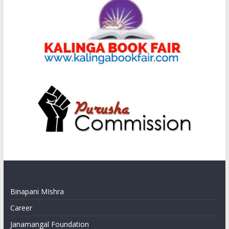
Binapani MIshra
Career
Janamangal Foundation