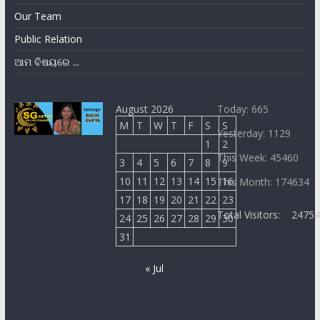
Our Team
Public Relation
ଆମ ବିଷୟରେ ...
August 2026
Today: 665
M
T
W
T
F
S
S
Yesterday: 1129
1
2
This Week: 45460
3
4
5
6
7
8
9
10
11
12
13
14
15
16
This Month: 174634
17
18
19
20
21
22
23
Total Visitors:
2475
24
25
26
27
28
29
30
31
« Jul