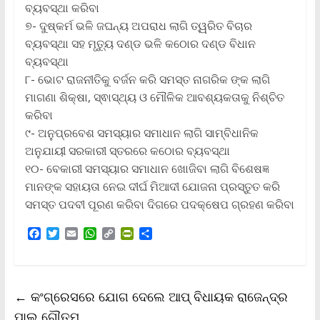
ବ୍ୟବସ୍ଥା କରିବା
୭- ଦୁଷ୍କର୍ମ ଭଳି ଜଘନ୍ୟ ଅପରାଧ ଲାଗି ତ୍ୱରିତ ବିଚାର
ବ୍ୟବସ୍ଥା ସହ ମୃତ୍ୟୁ ଦଣ୍ଡ ଭଳି କଠୋର ଦଣ୍ଡ ବିଧାନ
ବ୍ୟବସ୍ଥା
୮- ଭୋଟ ରାଜନୀତିକୁ ବର୍ଜନ କରି ସମସ୍ତ ନାଗରିକ ଙ୍କ ଲାଗି
ମାଗଣା ଶିକ୍ଷା, ସ୍ଵାସ୍ଥ୍ୟ ଓ ମୌଳିକ ଆବଶ୍ୟକତାକୁ ନିଶ୍ଚିତ
କରିବା
୯- ଅନୁପ୍ରବେଶ ସମସ୍ୟାର ସମାଧାନ ଲାଗି ସାମ୍ବିଧାନିକ
ଅନୁଯାୟୀ ସରକାରୀ ସ୍ତରରେ କଠୋର ବ୍ୟବସ୍ଥା
୧୦- ବେକାରୀ ସମସ୍ୟାର ସମାଧାନ ଖୋଜିବା ଲାଗି ବିଶେଷଜ୍ଞ
ମାନଙ୍କ ସହାୟତା ନେଇ ଦୀର୍ଘ ମିଆଦୀ ଯୋଜନା ପ୍ରସ୍ତୁତ କରି
ସମସ୍ତ ପଦବୀ ପୂରଣ କରିବା ଦିଗରେ ପଦକ୍ଷେପ ଗ୍ରହଣ କରିବା
F
T
E
W
C
P
S
a
w
m
h
o
r
h
c
i
a
a
p
i
a
e
t
i
t
y
n
r
b
t
l
s
L
t
e
←
କଂଗ୍ରେସରେ ଯୋଗ ଦେଲେ ଆପ୍‌ ବିଧାୟକ ରାଜେନ୍ଦ୍ର
o
e
A
i
F
o
r
p
n
r
ପାଲ ଗୌତମ