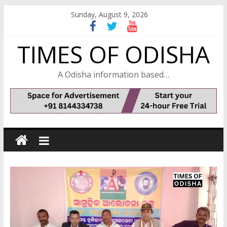
Skip
Sunday, August 9, 2026
to
content
TIMES OF ODISHA
A Odisha information based…