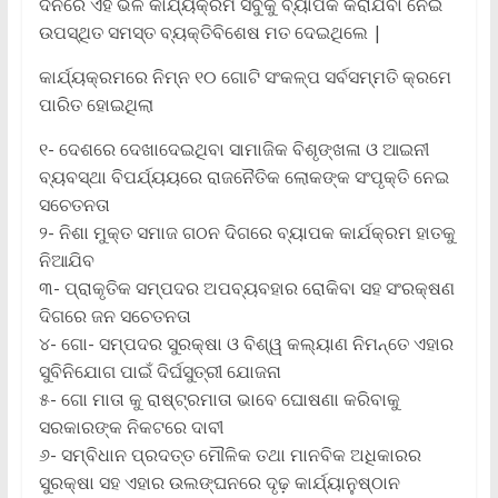
ଦିନରେ ଏହି ଭଳି କାର୍ଯ୍ୟକ୍ରମ ସବୁକୁ ବ୍ୟାପକ କରାଯିବା ନେଇ
ଉପସ୍ଥିତ ସମସ୍ତ ବ୍ୟକ୍ତିବିଶେଷ ମତ ଦେଇଥିଲେ |
କାର୍ଯ୍ୟକ୍ରମରେ ନିମ୍ନ ୧୦ ଗୋଟି ସଂକଳ୍ପ ସର୍ବସମ୍ମତି କ୍ରମେ
ପାରିତ ହୋଇଥିଲା
୧- ଦେଶରେ ଦେଖାଦେଇଥିବା ସାମାଜିକ ବିଶୃଙ୍ଖଳା ଓ ଆଇନୀ
ବ୍ୟବସ୍ଥା ବିପର୍ଯ୍ୟୟରେ ରାଜନୈତିକ ଲୋକଙ୍କ ସଂପୃକ୍ତି ନେଇ
ସଚେତନତା
୨- ନିଶା ମୁକ୍ତ ସମାଜ ଗଠନ ଦିଗରେ ବ୍ୟାପକ କାର୍ଯକ୍ରମ ହାତକୁ
ନିଆଯିବ
୩- ପ୍ରାକୃତିକ ସମ୍ପଦର ଅପବ୍ୟବହାର ରୋକିବା ସହ ସଂରକ୍ଷଣ
ଦିଗରେ ଜନ ସଚେତନତା
୪- ଗୋ- ସମ୍ପଦର ସୁରକ୍ଷା ଓ ବିଶ୍ୱ କଲ୍ୟାଣ ନିମନ୍ତେ ଏହାର
ସୁବିନିଯୋଗ ପାଇଁ ଦିର୍ଘସୁତ୍ରୀ ଯୋଜନା
୫- ଗୋ ମାତା କୁ ରାଷ୍ଟ୍ରମାତା ଭାବେ ଘୋଷଣା କରିବାକୁ
ସରକାରଙ୍କ ନିକଟରେ ଦାବୀ
୬- ସମ୍ବିଧାନ ପ୍ରଦତ୍ତ ମୌଳିକ ତଥା ମାନବିକ ଅଧିକାରର
ସୁରକ୍ଷା ସହ ଏହାର ଉଲଙ୍ଘନରେ ଦୃଢ଼ କାର୍ଯ୍ୟାନୁଷ୍ଠାନ