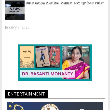
ଭାରତ ଉପରେ ଆମେରିକା ଲଗାଇବ ୫୦୦ ପ୍ରତିଶତ ଟାରିଫ
January 8, 2026
ENTERTAINMENT