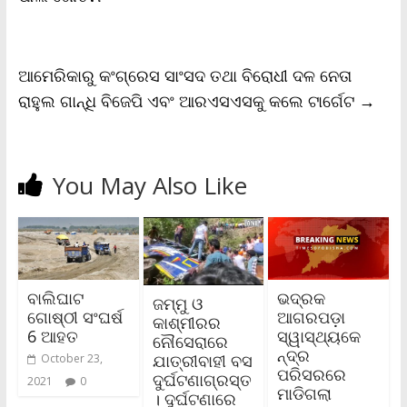
k
p
k
i
e
n
d
l
ଆମେରିକାରୁ କଂଗ୍ରେସ ସାଂସଦ ତଥା ବିରୋଧୀ ଦଳ ନେତା
y
ରାହୁଲ ଗାନ୍ଧି ବିଜେପି ଏବଂ ଆରଏସଏସକୁ କଲେ ଟାର୍ଗେଟ
→
You May Also Like
ବାଲିଘାଟ
ଭଦ୍ରକ
ଜମ୍ମୁ ଓ
ଗୋଷ୍ଠୀ ସଂଘର୍ଷ
ଆଗରପଡ଼ା
କାଶ୍ମୀରର
6 ଆହତ
ସ୍ୱାସ୍ଥ୍ୟକେ
ନୌସେରାରେ
ନ୍ଦ୍ର
ଯାତ୍ରୀବାହୀ ବସ
October 23,
ପରିସରରେ
ଦୁର୍ଘଟଣାଗ୍ରସ୍ତ
2021
0
ମାଡିଗଲା
। ଦୁର୍ଘଟଣାରେ