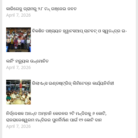
କାରିଗେଜୁ ଗ୍ରାମରୁ ୨.୮ ଟନ୍ ଗଞ୍ଜେଇ ଜବତ
April 7, 2026
ବିକଶିତ ପଞ୍ଚାୟତ ହ୍ୱାଟସଆପ୍ ଚାଟବଟ୍ ଓ ସ୍ୱତନ୍ତ୍ର ଇ-
ଲର୍ନିଂ ମଡ୍ୟୁଲ ଉନ୍ମୋଚିତ
April 7, 2026
ରିଲାଏନ୍‌ସ ଇଣ୍ଡଷ୍ଟ୍ରିଜ୍ ଲିମିଟେଡ୍‌ର କାର୍ଯ୍ୟନିର୍ବାହୀ
ନିର୍ଦ୍ଦେଶକ ଅନନ୍ତ ଅମ୍ବାନି କେରଳର ୨ଟି ମନ୍ଦିରକୁ ୬ କୋଟି,
ରାଜରାଜେଶ୍ୱରମ ମନ୍ଦିରର ପୁନର୍ନିର୍ମାଣ ପାଇଁ ୧୨ କୋଟି ଦାନ
April 7, 2026