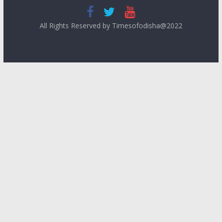
All Rights Reserved by Timesofodisha@2022