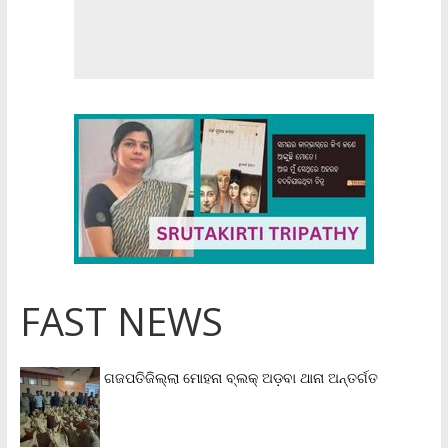
FAST NEWS
ଗଜପତିଜିଲ୍ଲା ମୋହନା ବ୍ଲକ୍‌ ଅଡ଼ବା ଥାନା ଅନ୍ତର୍ଗତ