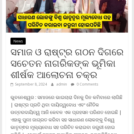
News
ସମାଜ ଓ ରାଷ୍ଟ୍ର ଗଠନ ଦିଗରେ
ସଚେତନ ନାଗରିକଙ୍କ ଭୂମିକା
ଶୀର୍ଷକ ଆଲୋଚନା ଚକ୍ର
September 8, 2024
admin
0 Comments
ଭୁବନେଶ୍ୱର : ସମାଜରେ ଭାଇଚାରା ଦିନକୁ ଦିନ କମିବାରେ ଲାଗିଛି
| ରାଷ୍ଟ୍ର ପ୍ରତି ଥିବା ଦାୟିତ୍ୱବୋଧ ଏବଂ ନୈତିକ
ଉତ୍ତରଦାୟିତ୍ୱ ଆଜି କେବଳ ଏକ ପ୍ରହସନ ପରିଣତ ହୋଇଛି |
ଏହାକୁ ପୁନଃ ଜାଗ୍ରତ କରିବା ସହ ସାଧାରଣ ଲୋକଙ୍କୁ ବିଶ୍ୱ
ଭାତୃତ୍ଵର ମୂଲ୍ୟବୋଧ ସହ ପରିଚିତ କରାଇବା ଜରୁରୀ ହୋଇ