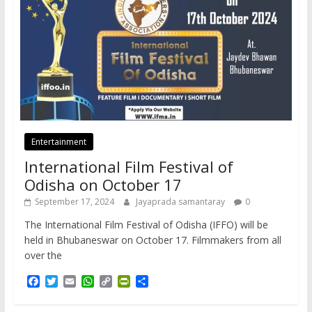
Entertainment
International Film Festival of
Odisha on October 17
September 17, 2024
Jayaprada samantaray
0
The International Film Festival of Odisha (IFFO) will be
held in Bhubaneswar on October 17. Filmmakers from all
over the
F
T
E
W
C
P
S
a
w
m
h
o
r
h
c
i
a
a
p
i
a