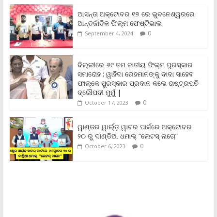
e
t
i
t
y
n
r
b
t
l
s
L
t
e
ଆସନ୍ତା ଅକ୍ଟୋବର ୧୭ ରେ ଭୁବନେଶ୍ୱରରେ
o
e
A
i
F
ଆନ୍ତର୍ଜାତିକ ଫିଲ୍ମ ଫେଷ୍ଟିଭାଲ
o
r
p
n
r
0
September 4, 2024
k
p
k
i
e
n
ଦିଲ୍ଲୀରେ ୬୯ ତମ ଜାତୀୟ ଫିଲ୍ମ ପୁରସ୍କାର
d
ସମାରୋହ ; ୱାହିଦା ରେହମାନଙ୍କୁ ଦାଦା ସାହେବ
l
y
ଫାଲ୍‌କେ ପୁରସ୍କାର ପ୍ରଦାନ କଲେ ରାଷ୍ଟ୍ରପତି
ଦ୍ରୌପଦୀ ମୁର୍ମୁ |
0
October 17, 2023
ୱାଣ୍ଡର ୱାର୍ଲ୍‌ଡ଼ ୱାଟର ପାର୍କରେ ଅକ୍ଟୋବର
୨୦ ରୁ ଦାଣ୍ଡିଆ ଧମାଲ୍ “ଲେଟସ୍ ନାଚୋ”
0
October 6, 2023