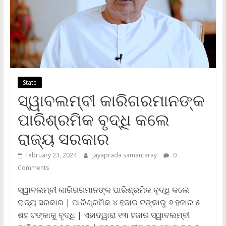
State
ସ୍ୱାବଲମ୍ବୀ କାରିଗରମାନଙ୍କ
ପାରିଶ୍ରମିକ ବୃଦ୍ଧି କଲେ
ରାଜ୍ୟ ସରକାର
February 23, 2024
Jayaprada samantaray
0
Comments
ସ୍ୱାବଲମ୍ବୀ କାରିଗରମାନଙ୍କ ପାରିଶ୍ରମିକ ବୃଦ୍ଧି କଲେ
ରାଜ୍ୟ ସରକାର | ପାରିଶ୍ରମିକ ୪ ହଜାର ଟଙ୍କାରୁ ୬ ହଜାର ୫
ଶହ ଟଙ୍କାକୁ ବୃଦ୍ଧି | ଏହାଦ୍ୱାରା ୧୩ ହଜାର ସ୍ୱାବଲମ୍ବୀ