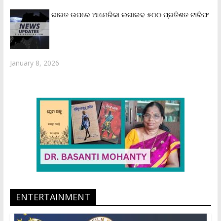
ଭାରତ ଉପରେ ଆମେରିକା ଲଗାଇବ ୫୦୦ ପ୍ରତିଶତ ଟାରିଫ
January 8, 2026
ENTERTAINMENT