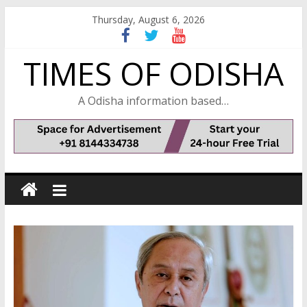
Skip
Thursday, August 6, 2026
to
content
TIMES OF ODISHA
A Odisha information based…