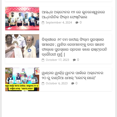
c
i
a
a
p
i
a
e
t
i
t
y
n
r
b
t
l
s
L
t
e
ଆସନ୍ତା ଅକ୍ଟୋବର ୧୭ ରେ ଭୁବନେଶ୍ୱରରେ
o
e
A
i
F
ଆନ୍ତର୍ଜାତିକ ଫିଲ୍ମ ଫେଷ୍ଟିଭାଲ
o
r
p
n
r
0
September 4, 2024
k
p
k
i
e
n
ଦିଲ୍ଲୀରେ ୬୯ ତମ ଜାତୀୟ ଫିଲ୍ମ ପୁରସ୍କାର
d
ସମାରୋହ ; ୱାହିଦା ରେହମାନଙ୍କୁ ଦାଦା ସାହେବ
l
y
ଫାଲ୍‌କେ ପୁରସ୍କାର ପ୍ରଦାନ କଲେ ରାଷ୍ଟ୍ରପତି
ଦ୍ରୌପଦୀ ମୁର୍ମୁ |
0
October 17, 2023
ୱାଣ୍ଡର ୱାର୍ଲ୍‌ଡ଼ ୱାଟର ପାର୍କରେ ଅକ୍ଟୋବର
୨୦ ରୁ ଦାଣ୍ଡିଆ ଧମାଲ୍ “ଲେଟସ୍ ନାଚୋ”
0
October 6, 2023