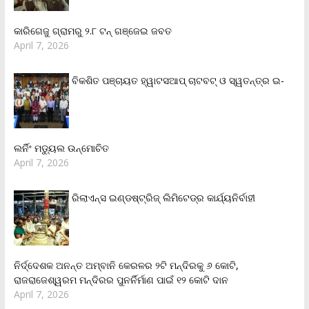
କାରିଗେଜୁ ଗ୍ରାମରୁ ୨.୮ ଟନ୍ ଗଞ୍ଜେଇ ଜବତ
April 7, 2026
ବିକଶିତ ପଞ୍ଚାୟତ ହ୍ୱାଟସଆପ୍ ଚାଟବଟ୍ ଓ ସ୍ୱତନ୍ତ୍ର ଇ-
ଲର୍ନିଂ ମଡ୍ୟୁଲ ଉନ୍ମୋଚିତ
April 7, 2026
ରିଲାଏନ୍‌ସ ଇଣ୍ଡଷ୍ଟ୍ରିଜ୍ ଲିମିଟେଡ୍‌ର କାର୍ଯ୍ୟନିର୍ବାହୀ
ନିର୍ଦ୍ଦେଶକ ଅନନ୍ତ ଅମ୍ବାନି କେରଳର ୨ଟି ମନ୍ଦିରକୁ ୬ କୋଟି,
ରାଜରାଜେଶ୍ୱରମ ମନ୍ଦିରର ପୁନର୍ନିର୍ମାଣ ପାଇଁ ୧୨ କୋଟି ଦାନ
April 7, 2026