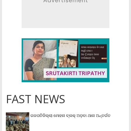
FAST NEWS
ଗଜପତିଜିଲ୍ଲା ମୋହନା ବ୍ଲକ୍‌ ଅଡ଼ବା ଥାନା ଅନ୍ତର୍ଗତ