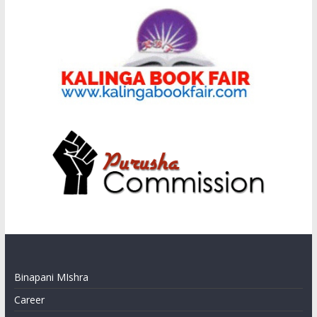
Binapani MIshra
Career