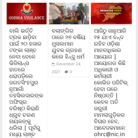
ବାଲି ଭର୍ତ୍ତି
ବଲାଙ୍ଗିର
ଆଜିଠୁ ଜାନୁଆରି
ଟ୍ରକ ଛାଡ଼ିବା
ଠାରେ ୨୭ ବର୍ଷିୟ
୨୫ ଯାଏ ବନ୍ଦ
ପାଇଁ ୨୦ ହଜାର
ମୁସଲମାନ
ରହିବ ଓଡ଼ିଶା
ଟଙ୍କା ଲାଞ୍ଚ
ଯୁବକ ଗ୍ରହଣ
ମାନବାଧିକାର
ନେବା ବେଳେ
କଲେ ହିନ୍ଦୁ ଧର୍ମ
ଆୟୋଗ |
ଭିଜିଲାନ୍ସ
ଆୟୋଗର କିଛି
December 24,
ହାତରେ
ଅଧିକାରୀ ଓ
2021
0
ଧରାପଡ଼ିଲେ
କର୍ମଚାରୀ
ଜଗତସିଂହପୁର
କୋଭିଡ ପଜିଟିଭ୍‌
ନୂଆଗାଁ
ହେବା ପରେ
ତହସିଲଦାରଙ୍କ
ନିଷ୍ପତ୍ତି |
ଅଫିସ୍‌ର
କେବଳ ଅତି
ବରିଷ୍ଠ କିରାଣି
ଜରୁରୀ
ଧ୍ରୁବ ଚରଣ
ମାମଲାଗୁଡ଼ିକର
ନାୟକଙ୍କୁ
ବିଚାର ହେବ,
ଧରିଲା | ପୂର୍ବରୁ
ଆବେଦକମାନେ
ମଧ୍ୟ ଲାଞ୍ଚ
ohrc@nic.in