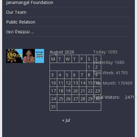
Janamangal Foundation
Our Team
Public Relation
ଆମ ବିଷୟରେ ...
August 2026
Today: 1095
M
T
W
T
F
S
S
Yesterday: 1680
1
2
This Week: 41795
3
4
5
6
7
8
9
10
11
12
13
14
15
16
This Month: 170969
17
18
19
20
21
22
23
Total Visitors:
2471
24
25
26
27
28
29
30
31
« Jul