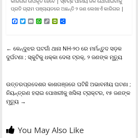
କାରିଗର ଉପକୃତ ହେବେ | ସ୍ଵଚ୍ଛ ପାନୀୟ ଜଳ ଯୋଗାଇବାକୁ
ପ୍ରତି ଗ୍ରାମ ପଞ୍ଚାୟତରେ ଅଛନ୍ତି ୨ ଜଣ ଲେଖାଏଁ କାରିଗର |
F
T
E
W
C
P
S
a
w
m
h
o
r
h
c
i
a
a
p
i
a
e
t
i
t
y
n
r
b
t
l
s
L
t
e
←
କେନ୍ଦୁଝର ଘଟଗାଁ ଥାନା NH-୨୦ ରେ ମର୍ମନ୍ତୁଦ ସଡ଼କ
o
e
A
i
F
o
r
p
n
r
ଦୁର୍ଘଟଣା ; ସ୍କୁଟିକୁ ଧକ୍କା ଦେଲା ଟ୍ରକ୍, ୨ ଜଣଙ୍କ ମୃତ୍ୟୁ
k
p
k
i
e
n
d
l
ଉତ୍ତରପ୍ରଦେଶର କାଶଗଞ୍ଜରେ ଘଟିଛି ଅଭାବନୀୟ ଘଟଣା ;
y
ନିୟନ୍ତ୍ରଣ ହରାଇ ପୋଖରୀକୁ ଖସିଲା ଟ୍ରାକ୍ଟର, ୧୫ ଜଣଙ୍କ
ମୃତ୍ୟୁ
→
You May Also Like