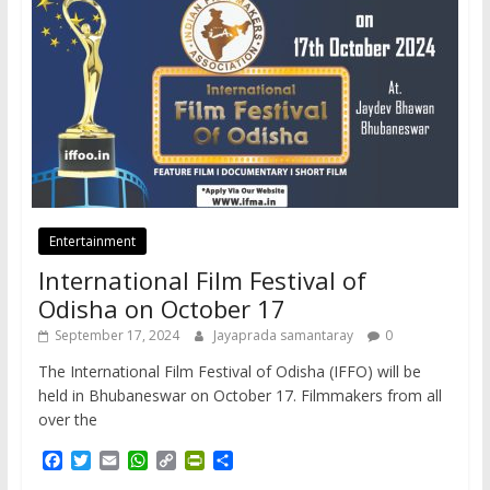
Entertainment
International Film Festival of
Odisha on October 17
September 17, 2024
Jayaprada samantaray
0
The International Film Festival of Odisha (IFFO) will be
held in Bhubaneswar on October 17. Filmmakers from all
over the
F
T
E
W
C
P
S
a
w
m
h
o
r
h