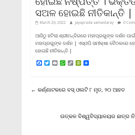
ହୋଇଛି ନିଷ୍ପତ୍ତି । ଭକ୍ତଙ୍
ସଅଳ ହୋଇଛି ନୀତିକାନ୍ତି |
March 20, 2022
Jayaprada samantaray
0 Com
ଆଜିଠୁ ହଟିଲା ଶ୍ରୀମନ୍ଦିରରେ ମହାପ୍ରଭୁଙ୍କ ଦର୍ଶନ ପା
ମହାପ୍ରଭୁଙ୍କ ଦର୍ଶନ | ଏସ୍‌ଓପି ସମୀକ୍ଷା ବୈଠକରେ ହୋଇ
ହୋଇଛି ନୀତିକାନ୍ତି |
F
T
E
W
C
P
S
a
w
m
h
o
r
h
c
i
a
a
p
i
a
e
t
i
t
y
n
r
b
t
l
s
L
t
e
←
କର୍ଣ୍ଣାଟକରେ ବସ୍‌ ଓଲଟି ୮ ମୃତ, ୨୦ ଆହତ
o
e
A
i
F
o
r
p
n
r
k
p
k
i
e
n
ଉତ୍କଳ ବିଶ୍ୱବିଦ୍ୟାଳୟର ଛାତ୍ର ନି
d
l
y