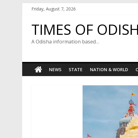
Skip
Friday, August 7, 2026
to
content
TIMES OF ODIS
A Odisha information based…
NEWS
STATE
NATION & WORLD
C