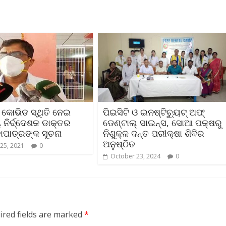
 କୋଭିଡ ସ୍ଥିତି ନେଇ
ପିଇସିଟି ଓ ଇନଷ୍ଟିଚ୍ୟୁଟ୍ ଅଫ୍
ୟ ନିର୍ଦ୍ଦେଶକ ଡାକ୍ତର
ଡେଣ୍ଟାଲ୍ ସାଇନ୍ସ, ସୋଆ ପକ୍ଷରୁ
ାପାତ୍ରଙ୍କ ସୂଚନା
ନିଶୁକ୍ଳ ଦନ୍ତ ପରୀକ୍ଷା ଶିବିର
ଅନୁଷ୍ଠିତ
25, 2021
0
October 23, 2024
0
ired fields are marked
*