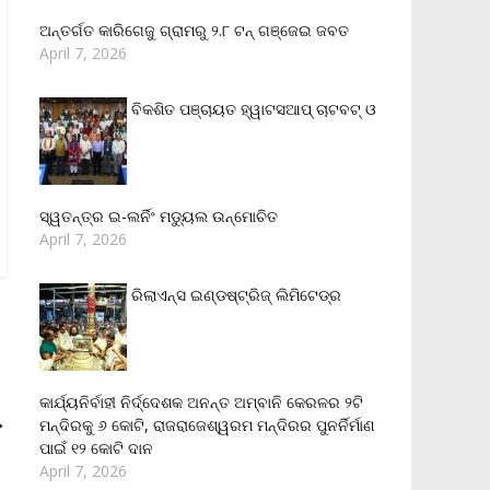
ଅନ୍ତର୍ଗତ କାରିଗେଜୁ ଗ୍ରାମରୁ ୨.୮ ଟନ୍ ଗଞ୍ଜେଇ ଜବତ
April 7, 2026
ବିକଶିତ ପଞ୍ଚାୟତ ହ୍ୱାଟସଆପ୍ ଚାଟବଟ୍ ଓ
ସ୍ୱତନ୍ତ୍ର ଇ-ଲର୍ନିଂ ମଡ୍ୟୁଲ ଉନ୍ମୋଚିତ
April 7, 2026
ରିଲାଏନ୍‌ସ ଇଣ୍ଡଷ୍ଟ୍ରିଜ୍ ଲିମିଟେଡ୍‌ର
କାର୍ଯ୍ୟନିର୍ବାହୀ ନିର୍ଦ୍ଦେଶକ ଅନନ୍ତ ଅମ୍ବାନି କେରଳର ୨ଟି
→
ମନ୍ଦିରକୁ ୬ କୋଟି, ରାଜରାଜେଶ୍ୱରମ ମନ୍ଦିରର ପୁନର୍ନିର୍ମାଣ
ପାଇଁ ୧୨ କୋଟି ଦାନ
April 7, 2026