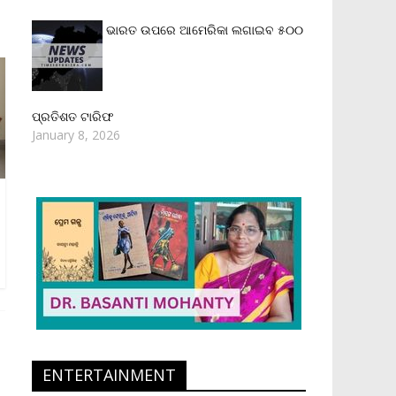
ଭାରତ ଉପରେ ଆମେରିକା ଲଗାଇବ ୫୦୦
ପ୍ରତିଶତ ଟାରିଫ
January 8, 2026
ENTERTAINMENT