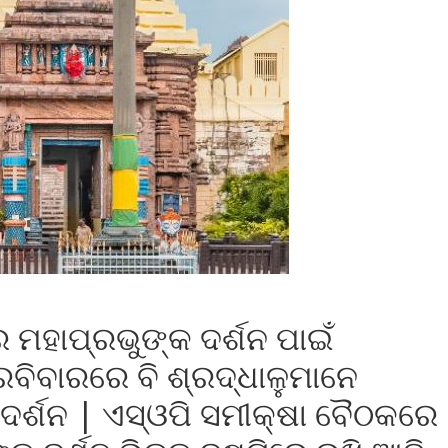
େ ମହାପ୍ରଭୁଙ୍କ ଦର୍ଶନ ପାଇଁ
ବିବାରରେ ବି ଶ୍ରଦ୍ଧାଳୁମାନେ
ଦର୍ଶନ | ଏସ୍‌ଓପି ସମୀକ୍ଷା ବୈଠକରେ