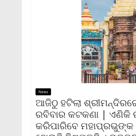
News
ଆଜିଠୁ ହଟିଲା ଶ୍ରୀମନ୍ଦିରର
ରବିବାର କଟକଣା | ଏଣିକି ର
କରିପାରିବେ ମହାପ୍ରଭୁଙ୍କ 