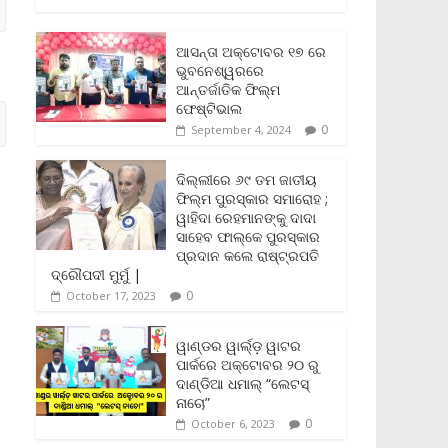
c
i
a
a
p
i
a
e
t
i
t
y
n
r
b
t
l
s
L
t
e
ଆସନ୍ତା ଅକ୍ଟୋବର ୧୭ ରେ
o
e
A
i
F
ଭୁବନେଶ୍ୱରରେ
o
r
p
n
r
ଆନ୍ତର୍ଜାତିକ ଫିଲ୍ମ
k
p
k
i
ଫେଷ୍ଟିଭାଲ
e
0
September 4, 2024
n
d
l
ଦିଲ୍ଲୀରେ ୬୯ ତମ ଜାତୀୟ
y
ଫିଲ୍ମ ପୁରସ୍କାର ସମାରୋହ ;
ୱାହିଦା ରେହମାନଙ୍କୁ ଦାଦା
ସାହେବ ଫାଲ୍‌କେ ପୁରସ୍କାର
ପ୍ରଦାନ କଲେ ରାଷ୍ଟ୍ରପତି
ଦ୍ରୌପଦୀ ମୁର୍ମୁ |
0
October 17, 2023
ୱାଣ୍ଡର ୱାର୍ଲ୍‌ଡ଼ ୱାଟର
ପାର୍କରେ ଅକ୍ଟୋବର ୨୦ ରୁ
ଦାଣ୍ଡିଆ ଧମାଲ୍ “ଲେଟସ୍
ନାଚୋ”
0
October 6, 2023