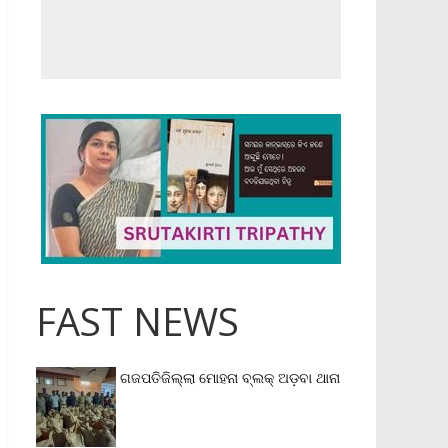
FAST NEWS
ଗଜପତିଜିଲ୍ଲା ମୋହନା ବ୍ଲକ୍‌ ଅଡ଼ବା ଥାନା