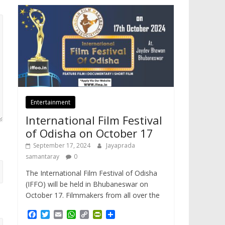
Entertainment
International Film Festival
of Odisha on October 17
September 17, 2024
Jayaprada
samantaray
0
The International Film Festival of Odisha
(IFFO) will be held in Bhubaneswar on
October 17. Filmmakers from all over the
F
T
E
W
C
P
S
a
w
m
h
o
r
h