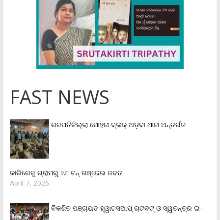
FAST NEWS
ଗଜପତିଜିଲ୍ଲା ମୋହନା ବ୍ଲକ୍‌ ଅଡ଼ବା ଥାନା ଅନ୍ତର୍ଗତ
କାରିଗେଜୁ ଗ୍ରାମରୁ ୨.୮ ଟନ୍ ଗଞ୍ଜେଇ ଜବତ
April 7, 2026
ବିକଶିତ ପଞ୍ଚାୟତ ହ୍ୱାଟସଆପ୍ ଚାଟବଟ୍ ଓ ସ୍ୱତନ୍ତ୍ର ଇ-