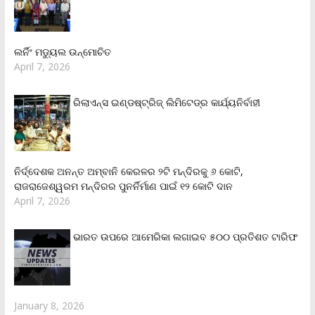
ଲର୍ନିଂ ମଡ୍ୟୁଲ ଉନ୍ମୋଚିତ
April 7, 2026
ରିଲାଏନ୍‌ସ ଇଣ୍ଡଷ୍ଟ୍ରିଜ୍ ଲିମିଟେଡ୍‌ର କାର୍ଯ୍ୟନିର୍ବାହୀ
ନିର୍ଦ୍ଦେଶକ ଅନନ୍ତ ଅମ୍ବାନି କେରଳର ୨ଟି ମନ୍ଦିରକୁ ୬ କୋଟି,
ରାଜରାଜେଶ୍ୱରମ ମନ୍ଦିରର ପୁନର୍ନିର୍ମାଣ ପାଇଁ ୧୨ କୋଟି ଦାନ
April 7, 2026
ଭାରତ ଉପରେ ଆମେରିକା ଲଗାଇବ ୫୦୦ ପ୍ରତିଶତ ଟାରିଫ
January 8, 2026