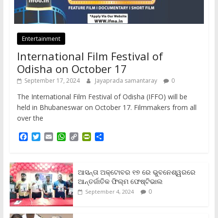
Entertainment
International Film Festival of
Odisha on October 17
September 17, 2024
Jayaprada samantaray
0
The International Film Festival of Odisha (IFFO) will be
held in Bhubaneswar on October 17. Filmmakers from all
over the
F
T
E
W
C
P
S
a
w
m
h
o
r
h
c
i
a
a
p
i
a
e
t
i
t
y
n
r
b
t
l
s
L
t
e
ଆସନ୍ତା ଅକ୍ଟୋବର ୧୭ ରେ ଭୁବନେଶ୍ୱରରେ
o
e
A
i
F
ଆନ୍ତର୍ଜାତିକ ଫିଲ୍ମ ଫେଷ୍ଟିଭାଲ
o
r
p
n
r
0
September 4, 2024
k
p
k
i
e
n