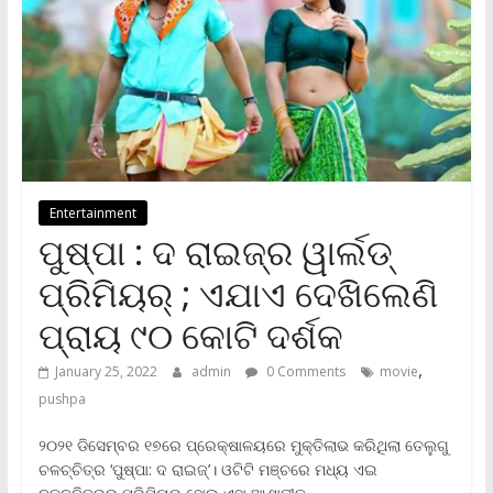
Entertainment
ପୁଷ୍ପା : ଦ ରାଇଜ୍‌ର ୱାର୍ଲଡ୍
ପ୍ରିମିୟର୍ ; ଏଯାଏ ଦେଖିଲେଣି
ପ୍ରାୟ ୯୦ କୋଟି ଦର୍ଶକ
,
January 25, 2022
admin
0 Comments
movie
pushpa
୨୦୨୧‌ ଡିସେମ୍ବର ୧୭ରେ ପ୍ରେକ୍ଷାଳୟରେ ମୁକ୍ତିଲାଭ କରିଥିଲା ତେଲୁଗୁ
ଚଳଚ୍ଚିତ୍ର ‘ପୁଷ୍ପା: ଦ ରାଇଜ୍‌’। ଓଟିଟି ମଞ୍ଚରେ ମଧ୍ୟ ଏଇ