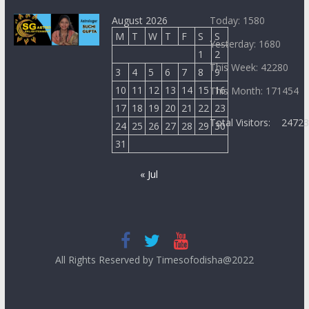
August 2026
Today: 1580
M
T
W
T
F
S
S
Yesterday: 1680
1
2
This Week: 42280
3
4
5
6
7
8
9
10
11
12
13
14
15
16
This Month: 171454
17
18
19
20
21
22
23
Total Visitors:
2472
24
25
26
27
28
29
30
31
« Jul
All Rights Reserved by Timesofodisha@2022