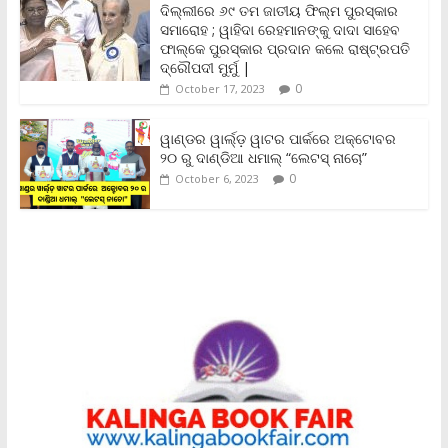
ଦିଲ୍ଲୀରେ ୬୯ ତମ ଜାତୀୟ ଫିଲ୍ମ ପୁରସ୍କାର
d
ସମାରୋହ ; ୱାହିଦା ରେହମାନଙ୍କୁ ଦାଦା ସାହେବ
l
y
ଫାଲ୍‌କେ ପୁରସ୍କାର ପ୍ରଦାନ କଲେ ରାଷ୍ଟ୍ରପତି
ଦ୍ରୌପଦୀ ମୁର୍ମୁ |
0
October 17, 2023
ୱାଣ୍ଡର ୱାର୍ଲ୍‌ଡ଼ ୱାଟର ପାର୍କରେ ଅକ୍ଟୋବର
୨୦ ରୁ ଦାଣ୍ଡିଆ ଧମାଲ୍ “ଲେଟସ୍ ନାଚୋ”
0
October 6, 2023