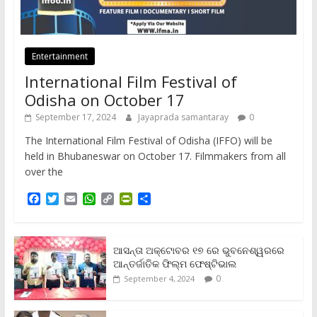
Entertainment
International Film Festival of
Odisha on October 17
September 17, 2024
Jayaprada samantaray
0
The International Film Festival of Odisha (IFFO) will be
held in Bhubaneswar on October 17. Filmmakers from all
over the
F
T
E
W
C
P
S
a
w
m
h
o
r
h
c
i
a
a
p
i
a
e
t
i
t
y
n
r
b
t
l
s
L
t
e
ଆସନ୍ତା ଅକ୍ଟୋବର ୧୭ ରେ ଭୁବନେଶ୍ୱରରେ
o
e
A
i
F
ଆନ୍ତର୍ଜାତିକ ଫିଲ୍ମ ଫେଷ୍ଟିଭାଲ
o
r
p
n
r
0
September 4, 2024
k
p
k
i
e
n