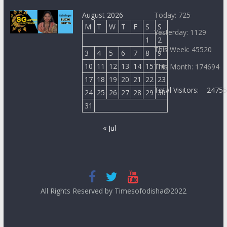
August 2026
Today: 725
M
T
W
T
F
S
S
Yesterday: 1129
1
2
This Week: 45520
3
4
5
6
7
8
9
10
11
12
13
14
15
16
This Month: 174694
17
18
19
20
21
22
23
Total Visitors:
2475
24
25
26
27
28
29
30
31
« Jul
All Rights Reserved by Timesofodisha@2022