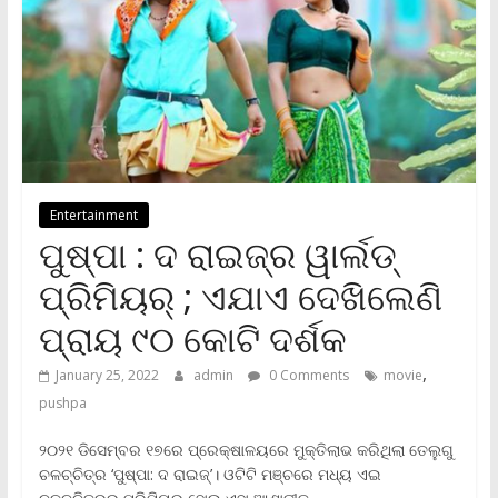
Entertainment
ପୁଷ୍ପା : ଦ ରାଇଜ୍‌ର ୱାର୍ଲଡ୍
ପ୍ରିମିୟର୍ ; ଏଯାଏ ଦେଖିଲେଣି
ପ୍ରାୟ ୯୦ କୋଟି ଦର୍ଶକ
,
January 25, 2022
admin
0 Comments
movie
pushpa
୨୦୨୧‌ ଡିସେମ୍ବର ୧୭ରେ ପ୍ରେକ୍ଷାଳୟରେ ମୁକ୍ତିଲାଭ କରିଥିଲା ତେଲୁଗୁ
ଚଳଚ୍ଚିତ୍ର ‘ପୁଷ୍ପା: ଦ ରାଇଜ୍‌’। ଓଟିଟି ମଞ୍ଚରେ ମଧ୍ୟ ଏଇ