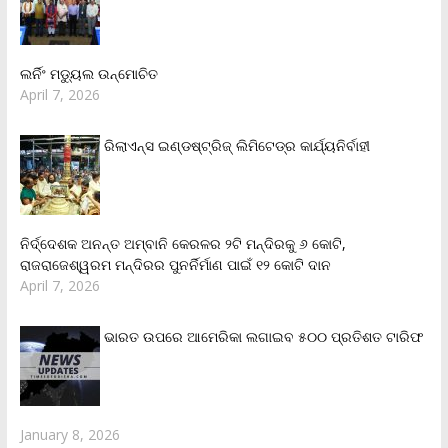
ଲର୍ନିଂ ମଡ୍ୟୁଲ ଉନ୍ମୋଚିତ
April 7, 2026
ରିଲାଏନ୍‌ସ ଇଣ୍ଡଷ୍ଟ୍ରିଜ୍ ଲିମିଟେଡ୍‌ର କାର୍ଯ୍ୟନିର୍ବାହୀ
ନିର୍ଦ୍ଦେଶକ ଅନନ୍ତ ଅମ୍ବାନି କେରଳର ୨ଟି ମନ୍ଦିରକୁ ୬ କୋଟି,
ରାଜରାଜେଶ୍ୱରମ ମନ୍ଦିରର ପୁନର୍ନିର୍ମାଣ ପାଇଁ ୧୨ କୋଟି ଦାନ
April 7, 2026
ଭାରତ ଉପରେ ଆମେରିକା ଲଗାଇବ ୫୦୦ ପ୍ରତିଶତ ଟାରିଫ
January 8, 2026