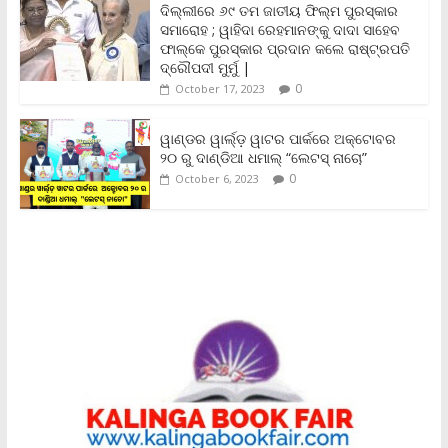
ଦିଲ୍ଲୀରେ ୬୯ ତମ ଜାତୀୟ ଫିଲ୍ମ ପୁରସ୍କାର
d
ସମାରୋହ ; ୱାହିଦା ରେହମାନଙ୍କୁ ଦାଦା ସାହେବ
l
y
ଫାଲ୍‌କେ ପୁରସ୍କାର ପ୍ରଦାନ କଲେ ରାଷ୍ଟ୍ରପତି
ଦ୍ରୌପଦୀ ମୁର୍ମୁ |
0
October 17, 2023
ୱାଣ୍ଡର ୱାର୍ଲ୍‌ଡ଼ ୱାଟର ପାର୍କରେ ଅକ୍ଟୋବର
୨୦ ରୁ ଦାଣ୍ଡିଆ ଧମାଲ୍ “ଲେଟସ୍ ନାଚୋ”
0
October 6, 2023