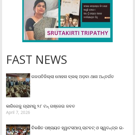
FAST NEWS
ଗଜପତିଜିଲ୍ଲା ମୋହନା ବ୍ଲକ୍‌ ଅଡ଼ବା ଥାନା ଅନ୍ତର୍ଗତ
କାରିଗେଜୁ ଗ୍ରାମରୁ ୨.୮ ଟନ୍ ଗଞ୍ଜେଇ ଜବତ
April 7, 2026
ବିକଶିତ ପଞ୍ଚାୟତ ହ୍ୱାଟସଆପ୍ ଚାଟବଟ୍ ଓ ସ୍ୱତନ୍ତ୍ର ଇ-