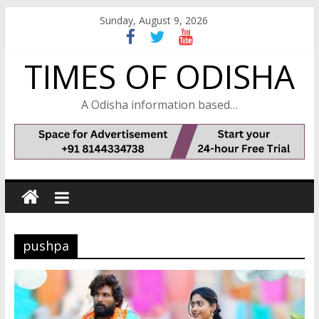
Skip
Sunday, August 9, 2026
to
content
TIMES OF ODISHA
A Odisha information based…
pushpa