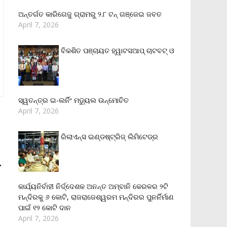
ଅନ୍ତର୍ଗତ କାରିଗେଜୁ ଗ୍ରାମରୁ ୨.୮ ଟନ୍ ଗଞ୍ଜେଇ ଜବତ
April 7, 2026
ବିକଶିତ ପଞ୍ଚାୟତ ହ୍ୱାଟସଆପ୍ ଚାଟବଟ୍ ଓ
ସ୍ୱତନ୍ତ୍ର ଇ-ଲର୍ନିଂ ମଡ୍ୟୁଲ ଉନ୍ମୋଚିତ
April 7, 2026
ରିଲାଏନ୍‌ସ ଇଣ୍ଡଷ୍ଟ୍ରିଜ୍ ଲିମିଟେଡ୍‌ର
→
କାର୍ଯ୍ୟନିର୍ବାହୀ ନିର୍ଦ୍ଦେଶକ ଅନନ୍ତ ଅମ୍ବାନି କେରଳର ୨ଟି
ମନ୍ଦିରକୁ ୬ କୋଟି, ରାଜରାଜେଶ୍ୱରମ ମନ୍ଦିରର ପୁନର୍ନିର୍ମାଣ
ପାଇଁ ୧୨ କୋଟି ଦାନ
April 7, 2026