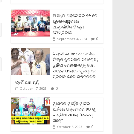
c
i
a
a
p
i
a
e
t
i
t
y
n
r
b
t
l
s
L
t
e
ଆସନ୍ତା ଅକ୍ଟୋବର ୧୭ ରେ
o
e
A
i
F
ଭୁବନେଶ୍ୱରରେ
o
r
p
n
r
ଆନ୍ତର୍ଜାତିକ ଫିଲ୍ମ
k
p
k
i
ଫେଷ୍ଟିଭାଲ
e
0
September 4, 2024
n
d
l
ଦିଲ୍ଲୀରେ ୬୯ ତମ ଜାତୀୟ
y
ଫିଲ୍ମ ପୁରସ୍କାର ସମାରୋହ ;
ୱାହିଦା ରେହମାନଙ୍କୁ ଦାଦା
ସାହେବ ଫାଲ୍‌କେ ପୁରସ୍କାର
ପ୍ରଦାନ କଲେ ରାଷ୍ଟ୍ରପତି
ଦ୍ରୌପଦୀ ମୁର୍ମୁ |
0
October 17, 2023
ୱାଣ୍ଡର ୱାର୍ଲ୍‌ଡ଼ ୱାଟର
ପାର୍କରେ ଅକ୍ଟୋବର ୨୦ ରୁ
ଦାଣ୍ଡିଆ ଧମାଲ୍ “ଲେଟସ୍
ନାଚୋ”
0
October 6, 2023