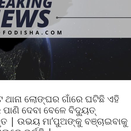
 ଥାନା ଲୋଙ୍ଘର ଗାଁରେ ଘଟିଛି ଏହି
ାଣି ଦେବା ବେଳେ ବିଦ୍ୟୁତ୍‌
ମୃତ | ଉଭୟ ମା’ପୁଅଙ୍କୁ ବଞ୍ଚାଇବାକୁ