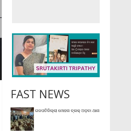
FAST NEWS
ଗଜପତିଜିଲ୍ଲା ମୋହନା ବ୍ଲକ୍‌ ଅଡ଼ବା ଥାନା