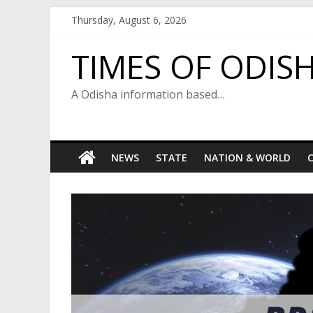
Skip
Thursday, August 6, 2026
to
content
TIMES OF ODIS
A Odisha information based…
NEWS
STATE
NATION & WORLD
C