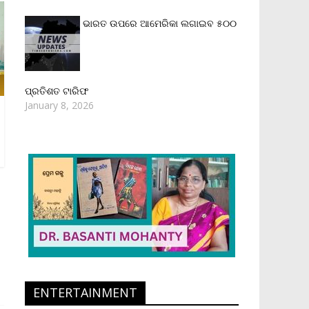
ଭାରତ ଉପରେ ଆମେରିକା ଲଗାଇବ ୫୦୦
ପ୍ରତିଶତ ଟାରିଫ
January 8, 2026
ENTERTAINMENT