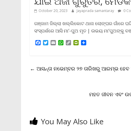
ଯାଇ ଅଜା ଗୁରୁତର, ମେଡିକା
October 20, 2023
Jayaprada samantaray
0 C
ଗଞ୍ଜାମ ଜିଲ୍ଲା ଖଲ୍ଲିକୋଟ ଥାନା ଲୋଙ୍ଘର ଗାଁରେ ଘଟିଛ
ସଂସ୍ପର୍ଶରେ ଆସି ମା’-ପୁଅ ମୃତ | ଉଭୟ ମା’ପୁଅଙ୍କୁ ବଞ
F
T
E
W
C
P
S
a
w
m
h
o
r
h
c
i
a
a
p
i
a
e
t
i
t
y
n
r
b
t
l
s
L
t
e
←
ଆସନ୍ତା ନଭେମ୍ବର ୨୭ ତାରିଖରୁ ଆରମ୍ଭ ହେବ 
o
e
A
i
F
o
r
p
n
r
k
p
k
i
e
n
ମହତ ଜୀବନ ଏବଂ ଉତ୍ତ
d
l
y
You May Also Like