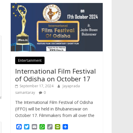
Entertainment
International Film Festival
of Odisha on October 17
September 17, 2024
Jayaprada
samantaray
0
The International Film Festival of Odisha
(IFFO) will be held in Bhubaneswar on
October 17. Filmmakers from all over the
F
T
E
W
C
P
S
a
w
m
h
o
r
h