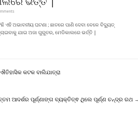
ଲରେ ଭର୍ତ୍ତି |
omments
ି ଏହି ଅଭାବନୀୟ ଘଟଣା ; ଛାତରେ ପାଣି ଦେବା ବେଳେ ବିଦ୍ୟୁତ୍‌
୍ଚାଇବାକୁ ଯାଇ ଅଜା ଗୁରୁତର, ମେଡିକାଲରେ ଭର୍ତ୍ତି |
ଐତିହାସିକ କଟକ ବାଲିଯାତ୍ରା
ମ ଆଦର୍ଶର ପୂର୍ଣ୍ଣାଙ୍ଗ ବ୍ୟକ୍ତିତ୍ଵ ଥିଲେ ପୂର୍ଣ୍ଣ ଚନ୍ଦ୍ର ରଥ