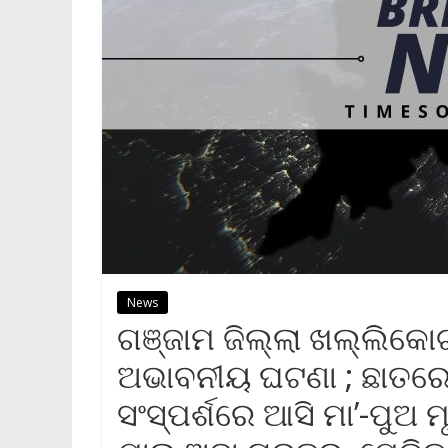
News
ଗଞ୍ଜାମ ଜିଲ୍ଲା ଖଲ୍ଲିକୋଟ
ଅଭାବନୀୟ ଘଟଣା ; ଛାତରେ ପ
ସଂସ୍ପର୍ଶରେ ଆସି ମା’-ପୁଅ 