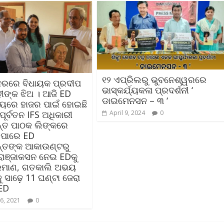
୧୨ ଏପ୍ରିଲରୁ ଭୁବନେଶ୍ୱରରେ
ନରରେ ବିଧାୟକ ପ୍ରଦୀପ
ଭାସ୍କର୍ଯ୍ୟକଳା ପ୍ରଦର୍ଶନୀ ‘
ହୀଙ୍କ ଝିଅ । ଆଜି ED
ଡାଇମେନସନ – ୩ ‘
ାଳୟରେ ହାଜର ପାଇଁ ହୋଇଛି
April 9, 2024
0
ପୂର୍ବତନ IFS ଅଧିକାରୀ
୍ତ ପାଠକ ଲିଙ୍କରେ
ିପାରେ ED
୍ତଙ୍କ ଆକାଉଣ୍ଟରୁ
୍ରାଞ୍ଜାକସନ ନେଇ EDକୁ
ପ୍ରମାଣ, ଗତକାଲି ଅଭୟ
 ସାଢ଼େ 11 ଘଣ୍ଟା ଜେରା
 ED
6, 2021
0