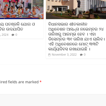
ସୀୟ ପତଞ୍ଜଳି ଯୋଗ ଓ
ବିଧାନସଭାର ଶୀତକାଳୀନ
ିବିର ଉଦଯାପିତ
ଅଧିବେଶନ ଆସନ୍ତା ନଭେମ୍ବର ୨୪
ତାରିଖରୁ ଆରମ୍ଭ ହେବ । ଏହା
, 2024
0
ଡିସେମ୍ବର ୩୧ ତାରିଖ ଯାଏ ଚାଲିବ।
ଏହି ଅଧିବେଶନରେ ମୋଟ୍‌ ୩୩ଟି
କାର୍ଯ୍ୟଦିବସ ରଖାଯାଇଛି ।
November 3, 2022
0
ired fields are marked
*