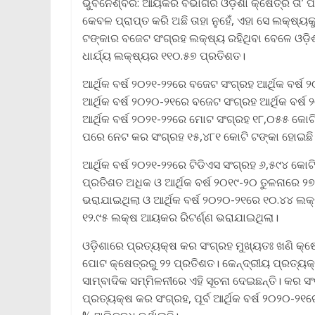
ଭୁବନେଶ୍ବର: ଆୟକର ବିଭାଗର ଓଡ଼ିଶା କ୍ଷେତ୍ର ତା’ ପ
କେବଳ ପ୍ରାପ୍ତ କରି ଅଛି ତାହା ନୁହେଁ, ଏହା ସେ ଲକ୍ଷ୍ୟକୁ
ଟଙ୍କାର ବଜେଟ ସଂଗ୍ରହ ଲକ୍ଷ୍ୟ ରହିଥିବା ବେଳେ ଓଡ଼ିଶ
ଧାର୍ଯ୍ୟ ଲକ୍ଷ୍ୟର ୧୧୦.୫୭ ପ୍ରତିଶତ।
ଆର୍ଥିକ ବର୍ଷ ୨୦୨୧-୨୨ରେ ବଜେଟ ସଂଗ୍ରହ ଆର୍ଥିକ ବର୍
ଆର୍ଥିକ ବର୍ଷ ୨୦୨୦-୨୧ରେ ବଜେଟ ସଂଗ୍ରହ ଆର୍ଥିକ ବର୍
ଆର୍ଥିକ ବର୍ଷ ୨୦୨୧-୨୨ରେ ମୋଟ ସଂଗ୍ରହ ୧୮,୦୫୫ କୋ
ପରେ ନେଟ କର ସଂଗ୍ରହ ୧୫,୪୮୧ କୋଟି ଟଙ୍କା ହୋଇଛି
ଆର୍ଥିକ ବର୍ଷ ୨୦୨୧-୨୨ରେ ଟିଡିଏସ ସଂଗ୍ରହ ୬,୫୯୪ କୋଟ
ପ୍ରତିଶତ ଅଧିକ ଓ ଆର୍ଥିକ ବର୍ଷ ୨୦୧୯-୨୦ ତୁଳନାରେ ୨୭.
ଭରାଯାଇଥିଲା ଓ ଆର୍ଥିକ ବର୍ଷ ୨୦୨୦-୨୧ରେ ୧୦.୪୪ ଲକ୍
୧୨.୯୫ ଲକ୍ଷ ଆୟକର ରିଟର୍ଣ୍ଣ ଭରାଯାଇଥିଲା।
ଓଡ଼ିଶାରେ ପ୍ରତ୍ୟକ୍ଷ କର ସଂଗ୍ରହ ମୁଖ୍ୟତଃ ଖଣି କ୍
ପୋଟ କ୍ଷେତ୍ରରୁ ୨୨ ପ୍ରତିଶତ। କେନ୍ଦ୍ରୀୟ ପ୍ରତ୍ୟ
ସାମ୍ବାଦିକ ସମ୍ମିଳନୀରେ ଏହି ସୂଚନା ଦେଇଛନ୍ତି। କର 
ପ୍ରତ୍ୟକ୍ଷ କର ସଂଗ୍ରହ, ପୂର୍ବ ଆର୍ଥିକ ବର୍ଷ ୨୦୨୦-୨