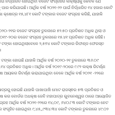
ାଇଁ ନିର୍ଦ୍ଧାରିତ ହୋଇଥିବା ବଜେଟ ସଂଗ୍ରହର ଲକ୍ଷ୍ୟକୁ କେବଳ ଯେ
 ପାର କରିଯାଇଛି। ଆର୍ଥିକ ବର୍ଷ ୨୦୨୧-୨୨ ପାଇଁ ନିର୍ଦ୍ଧାରିତ ୧୪ ହଜାର କୋଟି
ା କ୍ଷେତ୍ର ୧୫,୪୮୧ କୋଟି ଟଙ୍କାର ବଜେଟ ସଂଗ୍ରହ କରିଛି, ଯାହାକି
ଷ ୨୦୨୦-୨୧ର ବଜେଟ ସଂଗ୍ରହ ତୁଳନାରେ ୫୨.୫୦ ପ୍ରତିଶତ ଅଧିକ ଥିଲା ଓ
ଷ ୨୦୧୯-୨୦ର ବଜେଟ ସଂଗ୍ରହ ତୁଳନାରେ ୧୫.୪୧ ପ୍ରତିଶତ ଅଧିକ ରହିଛି।
ଟି ଟଙ୍କା ହୋଇଥିଲାବେଳେ ୨,୫୭୪ କୋଟି ଟଙ୍କାର ରିଫଣ୍ଡ ଫେରସ୍ତ
।
ି ଟଙ୍କା ହୋଇଛି ଯାହାକି ଆର୍ଥିକ ବର୍ଷ ୨୦୨୦-୨୧ ତୁଳନାରେ ୩୬.୦୯
୧୪ ପ୍ରତିଶତ ଅଧିକ। ଆର୍ଥିକ ବର୍ଷ ୨୦୧୯-୨୦ରେ ୯.୯୨ ଲକ୍ଷ ରିଟର୍ଣ୍ଣ
ଷ ଆୟକର ରିଟର୍ଣ୍ଣ ଭରାଯାଇଥିବା ବେଳେ ଆର୍ଥିକ ବର୍ଷ ୨୦୨୧ -୨୨ରେ
ଷେତ୍ରରୁ ହୋଇଛି ଯାହାକି ପାଖାପାଖି ମୋଟ ରାଜସ୍ଵର ୫୩ ପ୍ରତିଶତ ଓ
କ୍ଷ କର ବୋର୍ଡର ଅଧକ୍ଷ ଜେବି ମହାପାତ୍ର ଭୁବନେଶ୍ୱର ଠାରେ ଆୟୋଜିତ
ସଂଗ୍ରହ ଆର୍ଥିକ ବର୍ଷ ୨୦୨୧-୨୨ରେ ୧୪,୦୯, ୬୪୦.୮୩ କୋଟି ଟଙ୍କାର ନେଟ
୧ରେ ସଂଗୃହିତ ହୋଇଥିବା ୯,୪୫,,୯୩୪.୩୪ କୋଟି ଟଙ୍କାର ତୁଳନାରେ ୪୯.୦୨