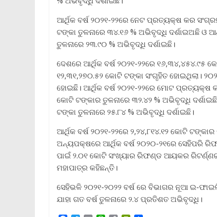
% ଅଭିବୃଦ୍ଧି ଦର୍ଶାଇଛି।
ଆର୍ଥିକ ବର୍ଷ ୨୦୨୧-୨୨ରେ ନେଟ ପ୍ରତ୍ୟକ୍ଷ କର ସଂଗ୍ର
ଟଙ୍କା ତୁଳନାରେ ୩୪.୧୬ % ଅଭିବୃଦ୍ଧି ଦର୍ଶାଇଅଛି ଓ ଆର
ତୁଳନାରେ ୨୩.୯୦ % ଅଭିବୃଦ୍ଧି ଦର୍ଶାଇଛି।
ଦେଶରେ ଆର୍ଥିକ ବର୍ଷ ୨୦୨୧-୨୨ରେ ୧୬,୩୪,୪୫୪.୯୫ 
୧୨,୩୧,୨୭୦.୫୨ କୋଟି ଟଙ୍କା ସଂଗୃହିତ ହୋଇଥିଲା। ୨୦୨୦
ହୋଇଛି। ଆର୍ଥିକ ବର୍ଷ ୨୦୨୧-୨୨ରେ ମୋଟ ପ୍ରତ୍ୟକ୍ଷ କ
କୋଟି ଟଙ୍କାର ତୁଳନାରେ ୩୨.୪୨ % ଅଭିବୃଦ୍ଧି ଦର୍ଶାଇଛି
ଟଙ୍କା ତୁଳନାରେ ୨୫.୮୪ % ଅଭିବୃଦ୍ଧି ଦର୍ଶାଇଛି।
ଆର୍ଥିକ ବର୍ଷ ୨୦୨୧-୨୨ରେ ୨,୨୪,୮୧୪.୧୨ କୋଟି ଟଙ୍କ
ଅନ୍ୟପକ୍ଷରେ ଆର୍ଥିକ ବର୍ଷ ୨୦୨୦-୨୧ରେ ସେହିପରି ରିଫଣ
ପାଇଁ ୨.୦୧ କୋଟି ସଂଖ୍ୟାର ରିଫଣ୍ଡ ଆୟକର ରିଟର୍ଣ୍ଣର
ମହାପାତ୍ର କହିଛନ୍ତି।
ସେହିଭଳି ୨୦୨୧-୨୦୨୨ ବର୍ଷ ରେ ବିଭାଗର ନୂଆ ଇ-ଫାଇଲି
ଯାହା ଗତ ବର୍ଷ ତୁଳନାରେ ୨.୪ ପ୍ରତିଶତ ଅଭିବୃଦ୍ଧି।