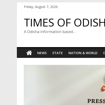
Skip
Friday, August 7, 2026
to
content
TIMES OF ODIS
A Odisha information based…
NEWS
STATE
NATION & WORLD
C