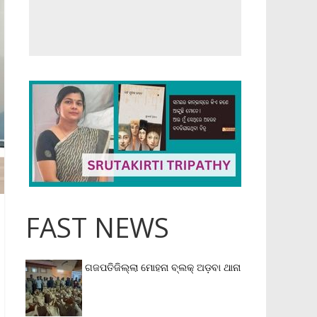
FAST NEWS
ଗଜପତିଜିଲ୍ଲା ମୋହନା ବ୍ଲକ୍‌ ଅଡ଼ବା ଥାନା