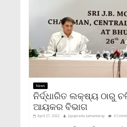
News
ନିର୍ଦ୍ଧାରିତ ଲକ୍ଷ୍ୟ ଠାରୁ 
ଆୟକର ବିଭାଗ
April 27, 2022
Jayaprada samantaray
0 Comm