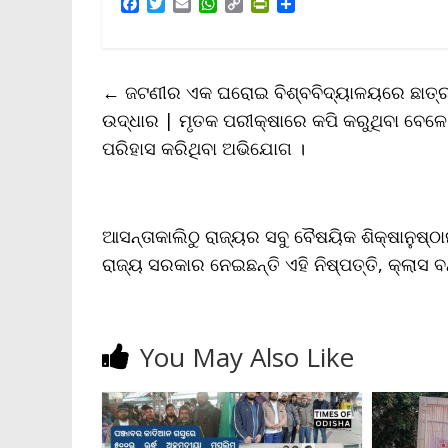
F
T
E
W
C
P
S
a
w
m
h
o
r
h
c
i
a
a
p
i
a
e
t
i
t
y
n
r
b
t
l
s
L
t
e
←
ଜଟଣୀର ଏକ ଘରୋଇ ବିଶ୍ବବିଦ୍ୟାଳୟରେ ଛାତ୍ରଙ
o
e
A
i
F
o
r
p
n
r
ଉଦ୍ଧାର | ମୃତକ ପରୀକ୍ଷାରେ କପି କରୁଥିବା ବେଳେ 
k
p
k
i
ପରିହାସ କରିଥିବା ଅଭିଯୋଗ ।
e
n
d
l
y
ଆସନ୍ତାକାଲିଠୁ ରାଜ୍ୟର ସବୁ ବୈଷୟିକ ଶିକ୍ଷାନୁଷ୍ଠାନ
ରାଜ୍ୟ ସରକାର ନେଇଛନ୍ତି ଏହି ନିଷ୍ପତ୍ତି, କ୍ଲାସ 
You May Also Like