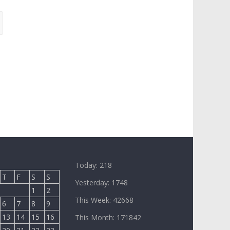
Today: 218
T
F
S
S
Yesterday: 1748
1
2
This Week: 42668
6
7
8
9
13
14
15
16
This Month: 171842