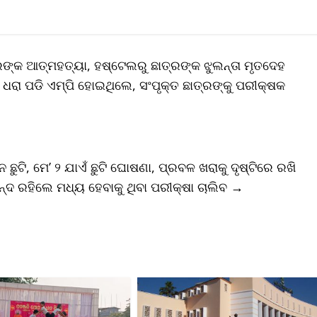
୍କ ଆତ୍ମହତ୍ୟା, ହଷ୍ଟେଲରୁ ଛାତ୍ରଙ୍କ ଝୁଲନ୍ତା ମୃତଦେହ
ଧରା ପଡି ଏମ୍‌ପି ହୋଇଥିଲେ, ସଂପୃକ୍ତ ଛାତ୍ରଙ୍କୁ ପରୀକ୍ଷକ
 ଛୁଟି, ମେ’ ୨ ଯାଏଁ ଛୁଟି ଘୋଷଣା, ପ୍ରବଳ ଖରାକୁ ଦୃଷ୍ଟିରେ ରଖି
ବନ୍ଦ ରହିଲେ ମଧ୍ୟ ହେବାକୁ ଥିବା ପରୀକ୍ଷା ଚାଲିବ
→