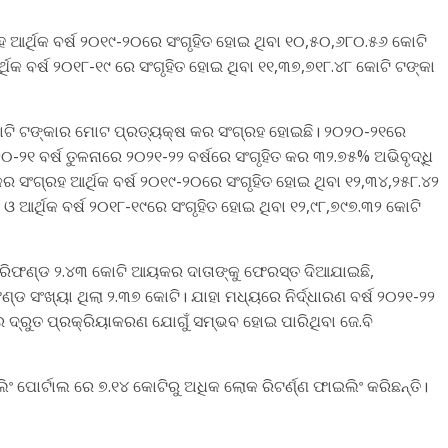
ହ ଆର୍ଥିକ ବର୍ଷ ୨୦୧୯-୨୦ରେ ସଂଗୃହିତ ହୋଇ ଥିବା ୧୦,୫୦,୬୮୦.୫୬ କୋଟି
୍ଥିକ ବର୍ଷ ୨୦୧୮-୧୯ ରେ ସଂଗୃହିତ ହୋଇ ଥିବା ୧୧,୩୭,୭୧୮.୪୮ କୋଟି ଟଙ୍କା
କୋଟି ଟଙ୍କାର ମୋଟ ପ୍ରତ୍ୟକ୍ଷ କର ସଂଗ୍ରହ ହୋଇଛି। ୨୦୨୦-୨୧ରେ
-୨୧ ବର୍ଷ ତୁଳନାରେ ୨୦୨୧-୨୨ ବର୍ଷରେ ସଂଗୃହିତ କର ୩୨.୭୫% ଅଭିବୃଦ୍ଧି
ର ସଂଗ୍ରହ ଆର୍ଥିକ ବର୍ଷ ୨୦୧୯-୨୦ରେ ସଂଗୃହିତ ହୋଇ ଥିବା ୧୨,୩୪,୨୫୮.୪୨
 ଓ ଆର୍ଥିକ ବର୍ଷ ୨୦୧୮-୧୯ରେ ସଂଗୃହିତ ହୋଇ ଥିବା ୧୨,୯୮,୭୯୭.୩୨ କୋଟି
ାର ରିଫଣ୍ଡ ୨.୪୩ କୋଟି ଆୟକର ଦାତାଙ୍କୁ ଫେରସ୍ତ ଦିଆଯାଇଛି,
୍ଡ ସଂଖ୍ୟା ଥିଲା ୨.୩୭ କୋଟି। ଯାହା ମଧ୍ୟରେ ନିର୍ଦ୍ଧାରଣ ବର୍ଷ ୨୦୨୧-୨୨
 ଦ୍ରୁତ ପ୍ରକ୍ରିୟାକରଣ ଯୋଗୁଁ ସମ୍ଭବ ହୋଇ ପାରିଥିବା ଜେ.ବି
ଂ ପୋର୍ଟାଲ ରେ ୭.୧୪ କୋଟିରୁ ଅଧିକ ଲୋକ ରିଟର୍ଣ୍ଣ ଫାଇଲିଂ କରିଛନ୍ତି।