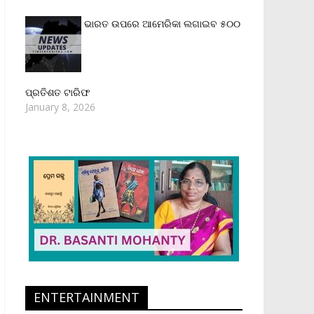
ଭାରତ ଉପରେ ଆମେରିକା ଲଗାଇବ ୫୦୦
ପ୍ରତିଶତ ଟାରିଫ
January 8, 2026
ENTERTAINMENT