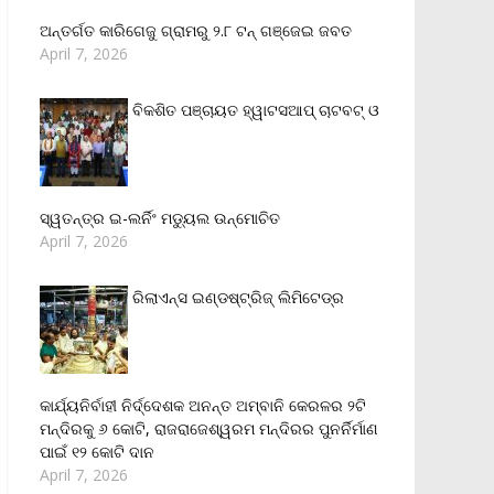
ଅନ୍ତର୍ଗତ କାରିଗେଜୁ ଗ୍ରାମରୁ ୨.୮ ଟନ୍ ଗଞ୍ଜେଇ ଜବତ
April 7, 2026
ବିକଶିତ ପଞ୍ଚାୟତ ହ୍ୱାଟସଆପ୍ ଚାଟବଟ୍ ଓ
ସ୍ୱତନ୍ତ୍ର ଇ-ଲର୍ନିଂ ମଡ୍ୟୁଲ ଉନ୍ମୋଚିତ
April 7, 2026
ରିଲାଏନ୍‌ସ ଇଣ୍ଡଷ୍ଟ୍ରିଜ୍ ଲିମିଟେଡ୍‌ର
କାର୍ଯ୍ୟନିର୍ବାହୀ ନିର୍ଦ୍ଦେଶକ ଅନନ୍ତ ଅମ୍ବାନି କେରଳର ୨ଟି
ମନ୍ଦିରକୁ ୬ କୋଟି, ରାଜରାଜେଶ୍ୱରମ ମନ୍ଦିରର ପୁନର୍ନିର୍ମାଣ
ପାଇଁ ୧୨ କୋଟି ଦାନ
April 7, 2026