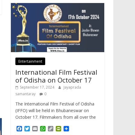
Entertainment
International Film Festival
of Odisha on October 17
September 17, 2024
Jayaprada
samantaray
0
The International Film Festival of Odisha
(IFFO) will be held in Bhubaneswar on
October 17. Filmmakers from all over the
F
T
E
W
C
P
S
a
w
m
h
o
r
h