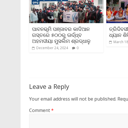
ପାବନଭୂମି ପଞ୍ଜାବର କାଦିଆନ
ତ୍ରିଦିବ
ଗସ୍ତରେ ୫୦୦ରୁ ଊର୍ଦ୍ଧ୍ବ
ଧ୍ୟାନ ଶ
ଅହମଦୀୟା ମୁସଲିମ ଶ୍ରଦ୍ଧାଳୁ
March 18
December 24, 2024
0
Leave a Reply
Your email address will not be published.
Requ
Comment
*