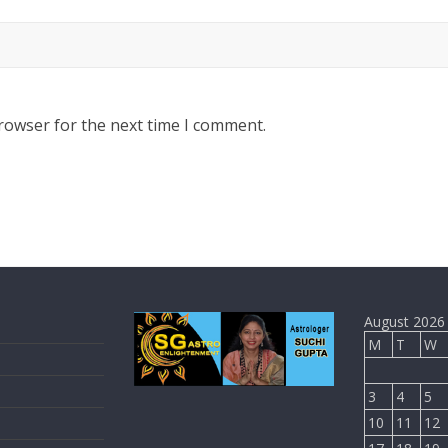
rowser for the next time I comment.
August 2026
M
T
W
3
4
5
10
11
12