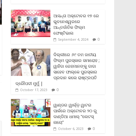
c
i
a
a
p
i
a
e
t
i
t
y
n
r
b
t
l
s
L
t
e
ଆସନ୍ତା ଅକ୍ଟୋବର ୧୭ ରେ
o
e
A
i
F
ଭୁବନେଶ୍ୱରରେ
o
r
p
n
r
ଆନ୍ତର୍ଜାତିକ ଫିଲ୍ମ
k
p
k
i
ଫେଷ୍ଟିଭାଲ
e
0
September 4, 2024
n
d
l
ଦିଲ୍ଲୀରେ ୬୯ ତମ ଜାତୀୟ
y
ଫିଲ୍ମ ପୁରସ୍କାର ସମାରୋହ ;
ୱାହିଦା ରେହମାନଙ୍କୁ ଦାଦା
ସାହେବ ଫାଲ୍‌କେ ପୁରସ୍କାର
ପ୍ରଦାନ କଲେ ରାଷ୍ଟ୍ରପତି
ଦ୍ରୌପଦୀ ମୁର୍ମୁ |
0
October 17, 2023
ୱାଣ୍ଡର ୱାର୍ଲ୍‌ଡ଼ ୱାଟର
ପାର୍କରେ ଅକ୍ଟୋବର ୨୦ ରୁ
ଦାଣ୍ଡିଆ ଧମାଲ୍ “ଲେଟସ୍
ନାଚୋ”
0
October 6, 2023