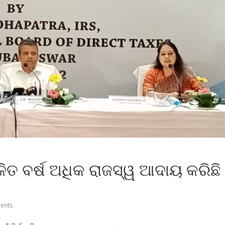
ଚଳିତ ବର୍ଷ ଅଧିକ ରାଜସ୍ୱ ଆଦାୟ କରିଛି
ents