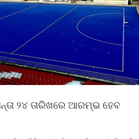
ନ୍ତା ୨୪ ତାରିଖରେ ଆରମ୍ଭ ହେବ