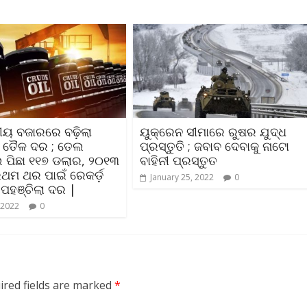
ତୀୟ ବଜାରରେ ବଢ଼ିଲା
ୟୁକ୍ରେନ ସୀମାରେ ରୁଷର ଯୁଦ୍ଧ
 ତୈଳ ଦର ; ତେଲ
ପ୍ରସ୍ତୁତି ; ଜବାବ ଦେବାକୁ ନାଟୋ
 ପିଛା ୧୧୭ ଡଲାର, ୨୦୧୩
ବାହିନୀ ପ୍ରସ୍ତୁତ
ଥମ ଥର ପାଇଁ ରେକର୍ଡ଼
January 25, 2022
0
ପହଞ୍ଚିଲା ଦର |
 2022
0
ired fields are marked
*