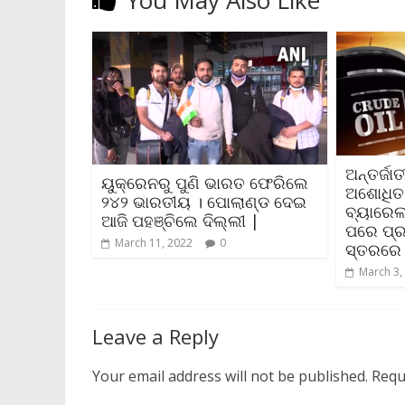
You May Also Like
ଅନ୍ତର୍ଜା
ୟୁକ୍ରେନରୁ ପୁଣି ଭାରତ ଫେରିଲେ
ଅଶୋଧିତ
୨୪୨ ଭାରତୀୟ । ପୋଲାଣ୍ଡ ଦେଇ
ବ୍ୟାରେଲ
ଆଜି ପହଞ୍ଚିଲେ ଦିଲ୍ଲୀ |
ପରେ ପ୍ର
March 11, 2022
0
ସ୍ତରରେ 
March 3,
Leave a Reply
Your email address will not be published.
Requ