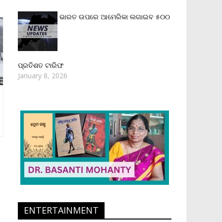
ଭାରତ ଉପରେ ଆମେରିକା ଲଗାଇବ ୫୦୦
ପ୍ରତିଶତ ଟାରିଫ
January 8, 2026
ENTERTAINMENT