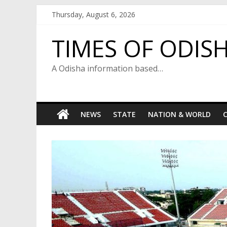
Skip
Thursday, August 6, 2026
to
content
TIMES OF ODIS
A Odisha information based…
NEWS
STATE
NATION & WORLD
C