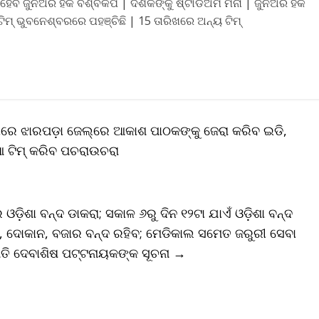
ବ ଜୁନିଅର ହକି ବିଶ୍ବକପ | ଦର୍ଶକଙ୍କୁ ଷ୍ଟାଡିଅମ ମନା | ଜୁନିଅର ହକି
୍‌ ଭୁବନେଶ୍ବରରେ ପହଞ୍ଚିଛି | 15 ତାରିଖରେ ଅନ୍ୟ ଟିମ୍‌
ାରେ ଝାରପଡ଼ା ଜେଲ୍‌ରେ ଆକାଶ ପାଠକଙ୍କୁ ଜେରା କରିବ ଇଡି,
ଟିମ୍‌ କରିବ ପଚରାଉଚରା
ଓଡ଼ିଶା ବନ୍ଦ ଡାକରା; ସକାଳ ୬ରୁ ଦିନ ୧୨ଟା ଯାଏଁ ଓଡ଼ିଶା ବନ୍ଦ
ଳ, ଦୋକାନ, ବଜାର ବନ୍ଦ ରହିବ; ମେଡିକାଲ ସମେତ ଜରୁରୀ ସେବା
ଭାପତି ଦେବାଶିଷ ପଟ୍ଟନାୟକଙ୍କ ସୂଚନା
→