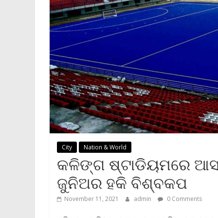
City
Nation & World
କଳିଙ୍ଗ ଷ୍ଟାଡିୟମରେ ଆସ
ଜୁନିଅର ହକି ବିଶ୍ବକପ
November 11, 2021
admin
0 Comments