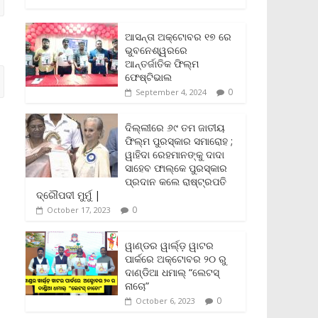
c
i
a
a
p
i
a
e
t
i
t
y
n
r
b
t
l
s
L
t
e
ଆସନ୍ତା ଅକ୍ଟୋବର ୧୭ ରେ
o
e
A
i
F
ଭୁବନେଶ୍ୱରରେ
o
r
p
n
r
ଆନ୍ତର୍ଜାତିକ ଫିଲ୍ମ
k
p
k
i
ଫେଷ୍ଟିଭାଲ
e
0
September 4, 2024
n
d
l
ଦିଲ୍ଲୀରେ ୬୯ ତମ ଜାତୀୟ
y
ଫିଲ୍ମ ପୁରସ୍କାର ସମାରୋହ ;
ୱାହିଦା ରେହମାନଙ୍କୁ ଦାଦା
ସାହେବ ଫାଲ୍‌କେ ପୁରସ୍କାର
ପ୍ରଦାନ କଲେ ରାଷ୍ଟ୍ରପତି
ଦ୍ରୌପଦୀ ମୁର୍ମୁ |
0
October 17, 2023
ୱାଣ୍ଡର ୱାର୍ଲ୍‌ଡ଼ ୱାଟର
ପାର୍କରେ ଅକ୍ଟୋବର ୨୦ ରୁ
ଦାଣ୍ଡିଆ ଧମାଲ୍ “ଲେଟସ୍
ନାଚୋ”
0
October 6, 2023