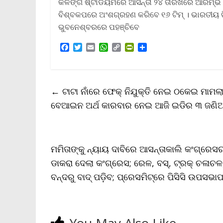
କଳିଙ୍ଗ ଷ୍ଟାଡିୟମରେ ଆସନ୍ତା ୨୪ ତାରିଖରେ ଆରମ୍ଭ ହେ
ବିଶ୍ବକପରେ ଅଂଶଗ୍ରହଣ କରିବେ ୧୬ ଟିମ୍ । ଭାରତୀୟ ଟିମ
ଭୁବନେଶ୍ବରରେ ପହଞ୍ଚିବେ
F
T
E
W
C
P
S
a
w
m
h
o
r
h
c
i
a
a
p
i
a
e
t
i
t
y
n
r
b
t
l
s
L
t
e
←
ଟାଟା ନାଁରେ ଫେକ୍‌ ନିଯୁକ୍ତି ନେଇ ଠକେଇ ମାମଲ
o
e
A
i
F
o
r
p
n
r
ବେଆଇନ ଅର୍ଥ କାରବାର ନେଇ ଆଜି ଇଡିର ୩ ଜଣିଆ 
k
p
k
i
e
n
d
l
ମମିତାଙ୍କୁ ନ୍ୟାୟ ଦାବିରେ ଆସନ୍ତାକାଲି କଂଗ୍ରେସର 
y
ଡାକରା ଦେଲା କଂଗ୍ରେସ; ରେଳ, ବସ୍, ଟ୍ରକ୍ ଚଳାଚ
ବନ୍ଦରୁ ବାଦ୍ ପଡ଼ିବ; ପ୍ରେସମିଟ୍‌ରେ ପିସିସି ଉପସ