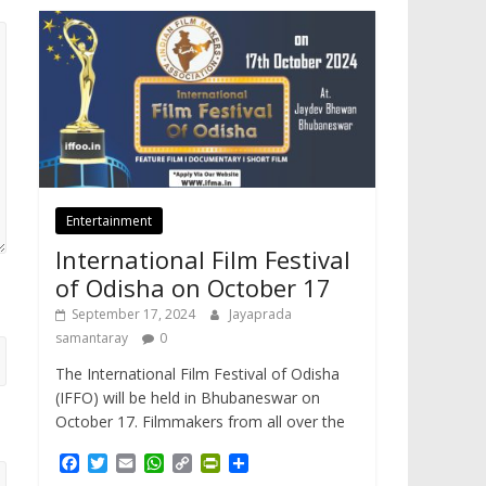
Entertainment
International Film Festival
of Odisha on October 17
September 17, 2024
Jayaprada
samantaray
0
The International Film Festival of Odisha
(IFFO) will be held in Bhubaneswar on
October 17. Filmmakers from all over the
F
T
E
W
C
P
S
a
w
m
h
o
r
h