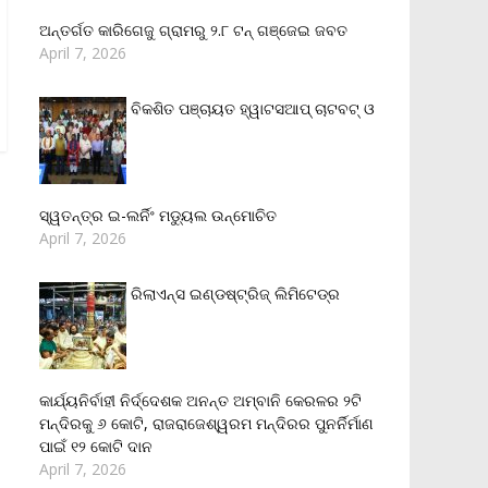
ଅନ୍ତର୍ଗତ କାରିଗେଜୁ ଗ୍ରାମରୁ ୨.୮ ଟନ୍ ଗଞ୍ଜେଇ ଜବତ
April 7, 2026
ବିକଶିତ ପଞ୍ଚାୟତ ହ୍ୱାଟସଆପ୍ ଚାଟବଟ୍ ଓ
ସ୍ୱତନ୍ତ୍ର ଇ-ଲର୍ନିଂ ମଡ୍ୟୁଲ ଉନ୍ମୋଚିତ
April 7, 2026
ରିଲାଏନ୍‌ସ ଇଣ୍ଡଷ୍ଟ୍ରିଜ୍ ଲିମିଟେଡ୍‌ର
କାର୍ଯ୍ୟନିର୍ବାହୀ ନିର୍ଦ୍ଦେଶକ ଅନନ୍ତ ଅମ୍ବାନି କେରଳର ୨ଟି
ମନ୍ଦିରକୁ ୬ କୋଟି, ରାଜରାଜେଶ୍ୱରମ ମନ୍ଦିରର ପୁନର୍ନିର୍ମାଣ
ପାଇଁ ୧୨ କୋଟି ଦାନ
April 7, 2026