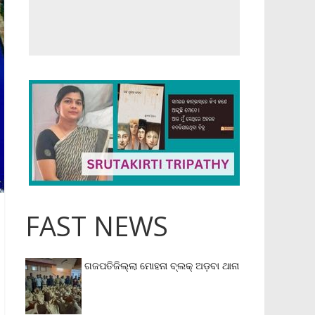
FAST NEWS
ଗଜପତିଜିଲ୍ଲା ମୋହନା ବ୍ଲକ୍‌ ଅଡ଼ବା ଥାନା