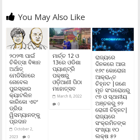
You May Also Like
୨୦୨୩ ପାଇଁ
ମାର୍ଚ୍ଚ 12 ଓ
ରାଜ୍ୟରେ
ଚିକିତ୍ସା ବିଜ୍ଞାନ
13ରେ ଓଡିଶା
ଦିନକରେ ଆଉ
ଅର୍ଥାତ୍
ପ୍ୟାଣ୍ଟ୍ରି
୧୬୯ କୋରୋନା
ମେଡିସିନରେ
ପକ୍ଷରୁ
ଆକ୍ରାନ୍ତ
ନୋବେଲ
ଓଡ଼ିଆଣୀ ପିଠା
ଚିହ୍ନଟ |ଜଣେ
ପୁରସ୍କାର
ମହୋତ୍ସବ
ମୃତ ସଂଗରୋଧରୁ
କ୍ୟାଟଲିନ
୯୭ ଓ ସ୍ଥାନୀୟ
March 8, 2022
କାରିକୋ ଏବଂ
ଅଞ୍ଚଳରୁ ୭୨
0
ଡ୍ରିଉ
ରୋଗୀ ଚିହ୍ନଟ|
ୱିସମ୍ୟାନଙ୍କୁ
ରାଜ୍ୟରେ
ପ୍ରଦାନ
ସଂକ୍ରମିତଙ୍କ
ସଂଖ୍ୟା ୧୦
October 2,
ଲକ୍ଷ ୫୨
2023
0