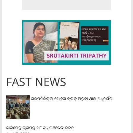
FAST NEWS
ଗଜପତିଜିଲ୍ଲା ମୋହନା ବ୍ଲକ୍‌ ଅଡ଼ବା ଥାନା ଅନ୍ତର୍ଗତ
କାରିଗେଜୁ ଗ୍ରାମରୁ ୨.୮ ଟନ୍ ଗଞ୍ଜେଇ ଜବତ