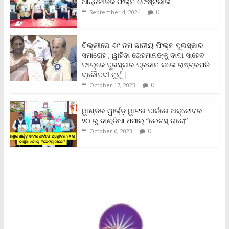
o
e
A
i
F
ଆନ୍ତର୍ଜାତିକ ଫିଲ୍ମ ଫେଷ୍ଟିଭାଲ
o
r
p
n
r
0
September 4, 2024
k
p
k
i
e
n
ଦିଲ୍ଲୀରେ ୬୯ ତମ ଜାତୀୟ ଫିଲ୍ମ ପୁରସ୍କାର
d
ସମାରୋହ ; ୱାହିଦା ରେହମାନଙ୍କୁ ଦାଦା ସାହେବ
l
y
ଫାଲ୍‌କେ ପୁରସ୍କାର ପ୍ରଦାନ କଲେ ରାଷ୍ଟ୍ରପତି
ଦ୍ରୌପଦୀ ମୁର୍ମୁ |
0
October 17, 2023
ୱାଣ୍ଡର ୱାର୍ଲ୍‌ଡ଼ ୱାଟର ପାର୍କରେ ଅକ୍ଟୋବର
୨୦ ରୁ ଦାଣ୍ଡିଆ ଧମାଲ୍ “ଲେଟସ୍ ନାଚୋ”
0
October 6, 2023