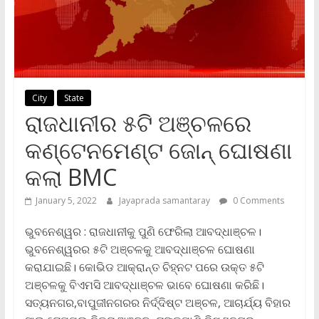
City
State
ରାଜଧାନୀର ୫ଟି ଅଞ୍ଚଳରେ
କଣ୍ଟେନମେଣ୍ଟ ଜୋନ୍‌ ଘୋଷଣା
କଲା BMC
January 5, 2022
Jayaprada samantaray
0 Comments
ଭୁବନେଶ୍ୱର : ରାଜଧାନୀକୁ ପୁଣି ଫେରିଲା ଆବଦ୍ଧାଞ୍ଚଳ।
ଭୁବନେଶ୍ୱରର ୫ଟି ଅଞ୍ଚଳକୁ ଆବଦ୍ଧାଞ୍ଚଳ ଘୋଷଣା
କରାଯାଇଛି। କୋଭିଡ ଆକ୍ରାନ୍ତ ଚିହ୍ନଟ ପରେ ଉକ୍ତ ୫ଟି
ଅଞ୍ଚଳକୁ ବିଏମସି ଆବଦ୍ଧାଞ୍ଚଳ ଭାବେ ଘୋଷଣା କରିଛି।
ସତ୍ୟନଗର,ବାପୁଜୀନଗରର ନିର୍ଦ୍ଦିଷ୍ଟ ଅଞ୍ଚଳ, ଆଚାର୍ଯ୍ୟ ବିହାର