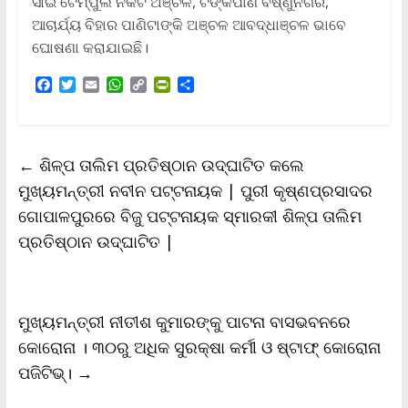
ସାଇ ଟେମ୍ପୁଲ ନିକଟ ଅଞ୍ଚଳ, ଟଙ୍କପାଣି ବିଷ୍ଣୁନଗର,
ଆଚାର୍ଯ୍ୟ ବିହାର ପାଣିଟାଙ୍କି ଅଞ୍ଚଳ ଆବଦ୍ଧାଞ୍ଚଳ ଭାବେ
ଘୋଷଣା କରାଯାଇଛି।
F
T
E
W
C
P
S
a
w
m
h
o
r
h
c
i
a
a
p
i
a
e
t
i
t
y
n
r
b
t
l
s
L
t
e
←
ଶିଳ୍ପ ତାଲିମ ପ୍ରତିଷ୍ଠାନ ଉଦ୍‌ଘାଟିତ କଲେ
o
e
A
i
F
o
r
p
n
r
ମୁଖ୍ୟମନ୍ତ୍ରୀ ନବୀନ ପଟ୍ଟନାୟକ | ପୁରୀ କୃଷ୍ଣପ୍ରସାଦର
k
p
k
i
ଗୋପାଳପୁରରେ ବିଜୁ ପଟ୍ଟନାୟକ ସ୍ମାରକୀ ଶିଳ୍ପ ତାଲିମ
e
n
ପ୍ରତିଷ୍ଠାନ ଉଦ୍‌ଘାଟିତ |
d
l
y
ମୁଖ୍ୟମନ୍ତ୍ରୀ ନୀତୀଶ କୁମାରଙ୍କୁ ପାଟନା ବାସଭବନରେ
କୋରୋନା । ୩୦ରୁ ଅଧିକ ସୁରକ୍ଷା କର୍ମୀ ଓ ଷ୍ଟାଫ୍ କୋରୋନା
ପଜିଟିଭ୍।
→