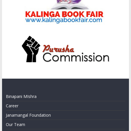
Binapani MIshra
Career
Janamangal Foundation
Our Team