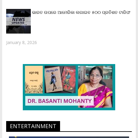
ଭାରତ ଉପରେ ଆମେରିକା ଲଗାଇବ ୫୦୦ ପ୍ରତିଶତ ଟାରିଫ
January 8, 2026
ENTERTAINMENT