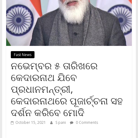
Fast News
ନଭେମ୍ବର ୫ ତାରିଖରେ
କେଦାରନାଥ ଯିବେ
ପ୍ରଧାନମନ୍ତ୍ରୀ,
କେଦାରନାଥରେ ପୂଜାର୍ଚ୍ଚନା ସହ
ଦର୍ଶନ କରିବେ ମୋଦି
October 15, 2021
S pani
0 Comments