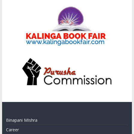
Binapani MIshra
Career