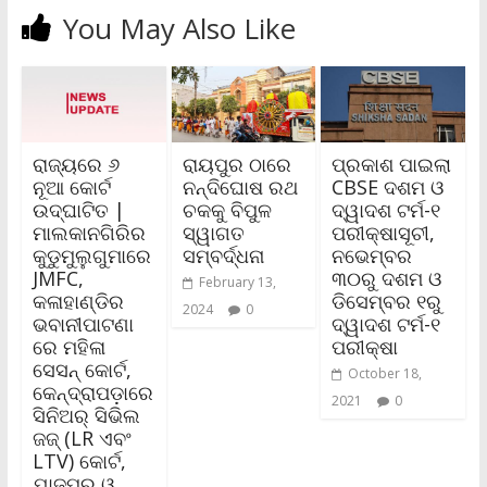
You May Also Like
ରାଜ୍ୟରେ ୬
ରାୟପୁର ଠାରେ
ପ୍ରକାଶ ପାଇଲା
ନୂଆ କୋର୍ଟ
ନନ୍ଦିଘୋଷ ରଥ
CBSE ଦଶମ ଓ
ଉଦ୍‌ଘାଟିତ |
ଚକକୁ ବିପୁଳ
ଦ୍ୱାଦଶ ଟର୍ମ-୧
ମାଲକାନଗିରିର
ସ୍ୱାଗତ
ପରୀକ୍ଷାସୂଚୀ,
କୁଡୁମୁଲୁଗୁମାରେ
ସମ୍ବର୍ଦ୍ଧନା
ନଭେମ୍ବର
JMFC,
୩୦ରୁ ଦଶମ ଓ
February 13,
କଳାହାଣ୍ଡିର
ଡିସେମ୍ବର ୧ରୁ
2024
0
ଭବାନୀପାଟଣା
ଦ୍ୱାଦଶ ଟର୍ମ-୧
ରେ ମହିଳା
ପରୀକ୍ଷା
ସେସନ୍‌ କୋର୍ଟ,
October 18,
କେନ୍ଦ୍ରାପଡ଼ାରେ
2021
0
ସିନିଅର୍‌ ସିଭିଲ
ଜଜ୍ (LR ଏବଂ
LTV) କୋର୍ଟ,
ଯାଜପୁର ଓ