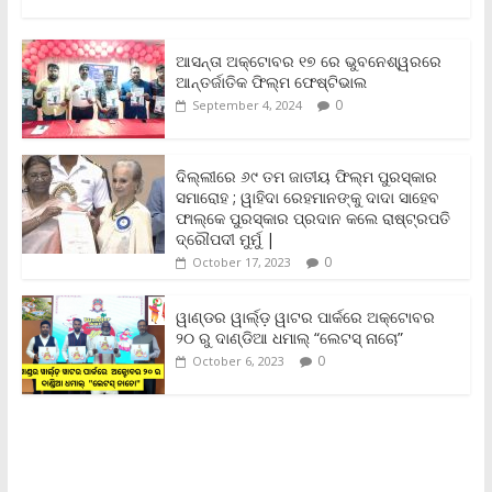
a
w
m
h
o
r
h
c
i
a
a
p
i
a
e
t
i
t
y
n
r
b
t
l
s
L
t
e
ଆସନ୍ତା ଅକ୍ଟୋବର ୧୭ ରେ ଭୁବନେଶ୍ୱରରେ
o
e
A
i
F
ଆନ୍ତର୍ଜାତିକ ଫିଲ୍ମ ଫେଷ୍ଟିଭାଲ
o
r
p
n
r
0
September 4, 2024
k
p
k
i
e
n
ଦିଲ୍ଲୀରେ ୬୯ ତମ ଜାତୀୟ ଫିଲ୍ମ ପୁରସ୍କାର
d
ସମାରୋହ ; ୱାହିଦା ରେହମାନଙ୍କୁ ଦାଦା ସାହେବ
l
y
ଫାଲ୍‌କେ ପୁରସ୍କାର ପ୍ରଦାନ କଲେ ରାଷ୍ଟ୍ରପତି
ଦ୍ରୌପଦୀ ମୁର୍ମୁ |
0
October 17, 2023
ୱାଣ୍ଡର ୱାର୍ଲ୍‌ଡ଼ ୱାଟର ପାର୍କରେ ଅକ୍ଟୋବର
୨୦ ରୁ ଦାଣ୍ଡିଆ ଧମାଲ୍ “ଲେଟସ୍ ନାଚୋ”
0
October 6, 2023