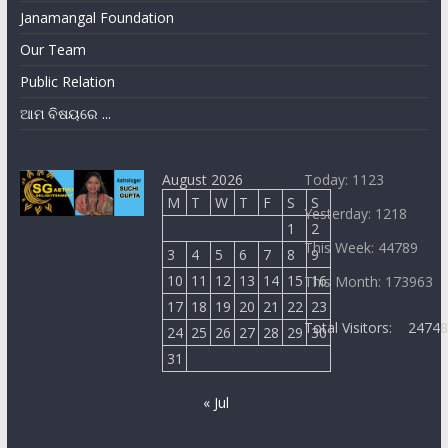
Janamangal Foundation
Our Team
Public Relation
ଆମ ବିଷୟରେ ...
August 2026
Today: 1123
M
T
W
T
F
S
S
Yesterday: 1218
1
2
This Week: 44789
3
4
5
6
7
8
9
10
11
12
13
14
15
16
This Month: 173963
17
18
19
20
21
22
23
Total Visitors:
2474
24
25
26
27
28
29
30
31
« Jul