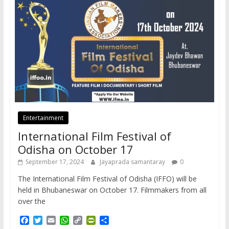
Entertainment
International Film Festival of
Odisha on October 17
September 17, 2024
Jayaprada samantaray
0
The International Film Festival of Odisha (IFFO) will be
held in Bhubaneswar on October 17. Filmmakers from all
over the
F
T
E
W
C
P
S