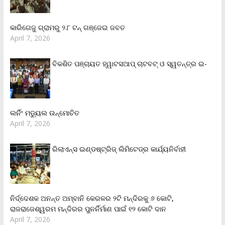
କାରିଗେଜୁ ଗ୍ରାମରୁ ୨.୮ ଟନ୍ ଗଞ୍ଜେଇ ଜବତ
April 7, 2026
ବିକଶିତ ପଞ୍ଚାୟତ ହ୍ୱାଟସଆପ୍ ଚାଟବଟ୍ ଓ ସ୍ୱତନ୍ତ୍ର ଇ-
ଲର୍ନିଂ ମଡ୍ୟୁଲ ଉନ୍ମୋଚିତ
April 7, 2026
ରିଲାଏନ୍‌ସ ଇଣ୍ଡଷ୍ଟ୍ରିଜ୍ ଲିମିଟେଡ୍‌ର କାର୍ଯ୍ୟନିର୍ବାହୀ
ନିର୍ଦ୍ଦେଶକ ଅନନ୍ତ ଅମ୍ବାନି କେରଳର ୨ଟି ମନ୍ଦିରକୁ ୬ କୋଟି,
ରାଜରାଜେଶ୍ୱରମ ମନ୍ଦିରର ପୁନର୍ନିର୍ମାଣ ପାଇଁ ୧୨ କୋଟି ଦାନ
April 7, 2026