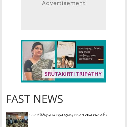
FAST NEWS
ଗଜପତିଜିଲ୍ଲା ମୋହନା ବ୍ଲକ୍‌ ଅଡ଼ବା ଥାନା ଅନ୍ତର୍ଗତ