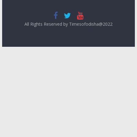
All Rights Reserved by Timesofodisha@2022