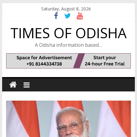
Skip
Saturday, August 8, 2026
to
content
TIMES OF ODISHA
A Odisha information based…