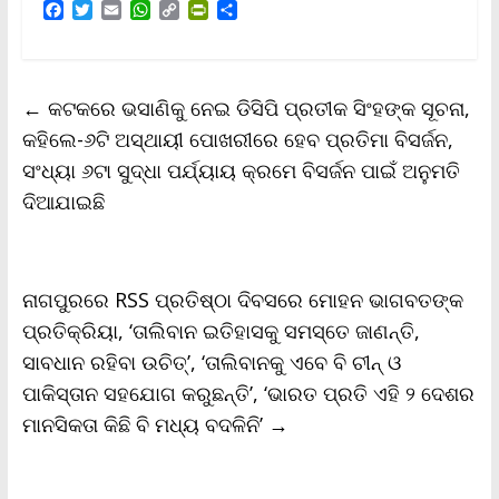
F
T
E
W
C
P
S
a
w
m
h
o
r
h
c
i
a
a
p
i
a
e
t
i
t
y
n
r
b
t
l
s
L
t
e
←
କଟକରେ ଭସାଣିକୁ ନେଇ ଡିସିପି ପ୍ରତୀକ ସିଂହଙ୍କ ସୂଚନା,
o
e
A
i
F
o
r
p
n
r
କହିଲେ-୬ଟି ଅସ୍ଥାୟୀ ପୋଖରୀରେ ହେବ ପ୍ରତିମା ବିସର୍ଜନ,
k
p
k
i
ସଂଧ୍ୟା ୬ଟା ସୁଦ୍ଧା ପର୍ଯ୍ୟାୟ କ୍ରମେ ବିସର୍ଜନ ପାଇଁ ଅନୁମତି
e
n
ଦିଆଯାଇଛି
d
l
y
ନାଗପୁରରେ RSS ପ୍ରତିଷ୍ଠା ଦିବସରେ ମୋହନ ଭାଗବତଙ୍କ
ପ୍ରତିକ୍ରିୟା, ‘ତାଲିବାନ ଇତିହାସକୁ ସମସ୍ତେ ଜାଣନ୍ତି,
ସାବଧାନ ରହିବା ଉଚିତ୍’, ‘ତାଲିବାନକୁ ଏବେ ବି ଚୀନ୍ ଓ
ପାକିସ୍ତାନ ସହଯୋଗ କରୁଛନ୍ତି’, ‘ଭାରତ ପ୍ରତି ଏହି ୨ ଦେଶର
ମାନସିକତା କିଛି ବି ମଧ୍ୟ ବଦଳିନି’
→