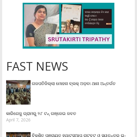
FAST NEWS
ଗଜପତିଜିଲ୍ଲା ମୋହନା ବ୍ଲକ୍‌ ଅଡ଼ବା ଥାନା ଅନ୍ତର୍ଗତ
କାରିଗେଜୁ ଗ୍ରାମରୁ ୨.୮ ଟନ୍ ଗଞ୍ଜେଇ ଜବତ
April 7, 2026
ବିକଶିତ ପଞ୍ଚାୟତ ହ୍ୱାଟସଆପ୍ ଚାଟବଟ୍ ଓ ସ୍ୱତନ୍ତ୍ର ଇ-