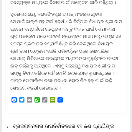
ସଦସ୍ୟଙ୍କ ମଧ୍ୟରେ ବିବାହ ପାଇଁ ଆଲୋଚନା ଜାରି ରହିଥିଲା ।
ସୂଚନାଯୋଗ୍ୟ, ଜଗତସିଂହପୁର ଟାଉନ୍ ଅଂଚଳର ଯୁବତୀ
ସୋମାଲିକାଙ୍କ ସହ ଦୀର୍ଘ ୫ବର୍ଷ ଧରି ତିର୍ତ୍ତାଲ ବିଧାୟକ ଶ୍ରୀ ଦାସ
ପ୍ରେମ ସମ୍ପର୍କରେ ରହିଥିଲେ।କିନ୍ତୁ ବିବାହ ପାଇଁ ସୋମାଲିକା
ଚାପ ପକାଇବା ପରେ ଗତବର୍ଷ ନଭେମ୍ବର ମାସ ପରଠୁ ତାଙ୍କ ସହ
ସମସ୍ତ ପ୍ରକାରର ସମ୍ପର୍କ ଛିନ୍ନ କରି ଦେଇଥିଲେ ବିଧାୟକ
ଶ୍ରୀ ଦାସ। ତାଙ୍କର ଏଭଳି ପରିବର୍ତ୍ତନ ପରେ ସୋମାଲିକା
ସୋଶାଲ୍ ମିଡିଆରେ ଉଭୟଙ୍କ ଅନ୍ତରଙ୍ଗ ମୁହୂର୍ତ୍ତରେ ଫଟୋ
ଛାଡ଼ି ଚର୍ଚ୍ଚାକୁ ଆସିଥିଲେ। ଏସବୁ ସତ୍ତ୍ୱେ ବିଧାୟକ ଶ୍ରୀ ଦାସ
ତାଙ୍କୁ ବିବାହ କରିବେ ନାହିଁ ବୋଲି ରୋକଠୋକ୍ ଶୁଣାଇଥିଲେ ।
ମାତ୍ର ସୋମାଲିକା ନଛୋଡ଼ବନ୍ଦା ହୋଇ ନିଜ ହକ୍ ପାଇଁ ଲଢ଼ି
ଶେଷରେ ବିଜୟୀ ହୋଇଛନ୍ତି ।
F
T
E
W
C
P
S
a
w
m
h
o
r
h
c
i
a
a
p
i
a
e
t
i
t
y
n
r
b
t
l
s
L
t
e
←
ବ୍ରଜରାଜନଗର ଉପନିର୍ବାଚନରେ ୧୧ ଜଣ ପ୍ରାର୍ଥୀଙ୍କ
o
e
A
i
F
o
r
p
n
r