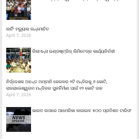
ଲର୍ନିଂ ମଡ୍ୟୁଲ ଉନ୍ମୋଚିତ
April 7, 2026
ରିଲାଏନ୍‌ସ ଇଣ୍ଡଷ୍ଟ୍ରିଜ୍ ଲିମିଟେଡ୍‌ର କାର୍ଯ୍ୟନିର୍ବାହୀ
ନିର୍ଦ୍ଦେଶକ ଅନନ୍ତ ଅମ୍ବାନି କେରଳର ୨ଟି ମନ୍ଦିରକୁ ୬ କୋଟି,
ରାଜରାଜେଶ୍ୱରମ ମନ୍ଦିରର ପୁନର୍ନିର୍ମାଣ ପାଇଁ ୧୨ କୋଟି ଦାନ
April 7, 2026
ଭାରତ ଉପରେ ଆମେରିକା ଲଗାଇବ ୫୦୦ ପ୍ରତିଶତ ଟାରିଫ