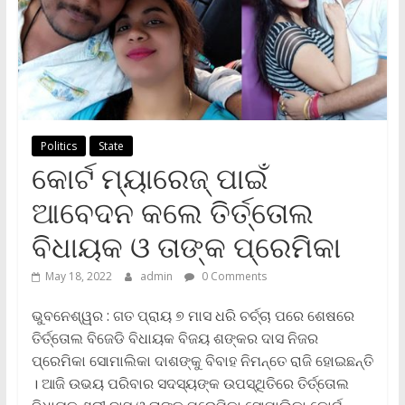
Politics
State
କୋର୍ଟ ମ୍ୟାରେଜ୍ ପାଇଁ
ଆବେଦନ କଲେ ତିର୍ତ୍ତୋଲ
ବିଧାୟକ ଓ ତାଙ୍କ ପ୍ରେମିକା
May 18, 2022
admin
0 Comments
ଭୁବନେଶ୍ୱର : ଗତ ପ୍ରାୟ ୭ ମାସ ଧରି ଚର୍ଚ୍ଚା ପରେ ଶେଷରେ
ତିର୍ତ୍ତୋଲ ବିଜେଡି ବିଧାୟକ ବିଜୟ ଶଙ୍କର ଦାସ ନିଜର
ପ୍ରେମିକା ସୋମାଲିକା ଦାଶଙ୍କୁ ବିବାହ ନିମନ୍ତେ ରାଜି ହୋଇଛନ୍ତି
। ଆଜି ଉଭୟ ପରିବାର ସଦସ୍ୟଙ୍କ ଉପସ୍ଥିତିରେ ତିର୍ତ୍ତୋଲ