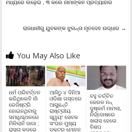
ମଧ୍ୟରେ ଲଢ଼େଇ , ୩ କଲେ ନାମାଙ୍କନ ପ୍ରତ୍ୟାହାର
k
p
k
i
e
n
d
l
ରାଜଧାନୀରୁ ଯୁବକଙ୍କ ଝୁଲନ୍ତା ମୃତଦେହ ଉଦ୍ଧାର
→
y
You May Also Like
ଧର୍ମ ପରିବର୍ତ୍ତନ
ଆଜିଠୁ ୪ ଦିନିଆ
ବହୁ ଚର୍ଚ୍ଚିତ
କରିଥିଲେବି ନାଁ
ଓଡିଶା ଗସ୍ତରେ
କେରଳ ନନ୍‌
ରେଜିଷ୍ଟ୍ରି
ଆସୁଛନ୍ତି
ଦୁଷ୍କର୍ମ ମାମଲା,
ହୋଇନଥିବାରୁ
ରାଷ୍ଟ୍ରୀୟ
ନିର୍ଦ୍ଦୋଷରେ
ସମାଧିସ୍ଥଳରେ
ସ୍ୱୟଂ ସେବକ
ଖଲାସ ହେଲେ
ମିଳିଲାନି ଜାଗା ;
ସଂଘର ମୁଖ୍ୟ
ବିଶପ
ରାସ୍ତା କଡରେ
ଡକ୍ଟର ମୋହନ