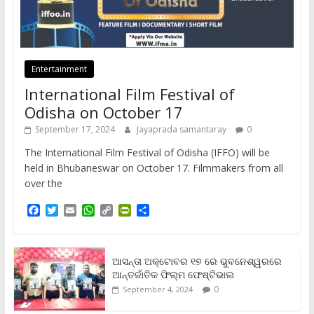
Entertainment
International Film Festival of
Odisha on October 17
September 17, 2024
Jayaprada samantaray
0
The International Film Festival of Odisha (IFFO) will be
held in Bhubaneswar on October 17. Filmmakers from all
over the
F
T
E
W
C
P
S
a
w
m
h
o
r
h
c
i
a
a
p
i
a
e
t
i
t
y
n
r
b
t
l
s
L
t
e
ଆସନ୍ତା ଅକ୍ଟୋବର ୧୭ ରେ ଭୁବନେଶ୍ୱରରେ
o
e
A
i
F
ଆନ୍ତର୍ଜାତିକ ଫିଲ୍ମ ଫେଷ୍ଟିଭାଲ
o
r
p
n
r
0
September 4, 2024
k
p
k
i
e