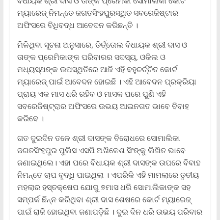
ବିଧାୟକ ଶ୍ରୀ ଦାସ ଓ ତାଙ୍କ ପ୍ରେମିକା ସୋମାଲିକା କୋର୍ଟ
ମ୍ୟାରେଜ୍ ନିମନ୍ତେ ଜଗତସିଂହପୁରସ୍ଥିତ ସବରେଜିଷ୍ଟାର
ଅଫିସରେ ବିଧିବଦ୍ଧ ଆବେଦନ କରିଛନ୍ତି ।
ମିଳିଥିବା ସୂଚନା ଅନୁସାରେ, ତିର୍ତ୍ତୋଲ ବିଧାୟକ ଶ୍ରୀ ଦାସ ଓ
ତାଙ୍କ ପ୍ରେମିକାଙ୍କ ପରିବାରର ସଦସ୍ୟ, ଓକିଲ ଓ
ମଧ୍ୟସ୍ଥଙ୍କ ଉପସ୍ଥିତିରେ ଆଜି ଏହି ବହୁଚର୍ଚ୍ଚିତ କୋର୍ଟ
ମ୍ୟାରେଜ୍ ପାଇଁ ଆବେଦନ ହୋଇଛି । ଏହି ଆବେଦନ ପ୍ରକ୍ରିୟା
ପ୍ରାୟ ଏକ ମାସ ଧରି ରହିବ ଓ ମାସକ ପରେ ପୁଣି ଏହି
ସବରେଜିଷ୍ଟ୍ରାର ଅଫିସରେ ଉଭୟ ଆଇନଗତ ଭାବେ ବିବାହ
କରିବେ ।
ଗତ ଦୁଇଦିନ ତଳେ ଶ୍ରୀ ଦାସଙ୍କ ବିରୋଧରେ ସୋମାଲିକା
ଜଗତସିଂହପୁର ପୁଲିସ ଏସପି ଅଖିଳେଶ ସିଂଙ୍କୁ ଲିଖିତ ଭାବେ
ଜଣାଇଥିଲେ। ଏହା ପରେ ବିଧାୟକ ଶ୍ରୀ ଦାସଙ୍କ ଉପରେ ବିବାହ
ନିମନ୍ତେ ଚାପ ବୃଦ୍ଧି ପାଇଥିଲା । ଏପରିକି ଏହି ମାମଲାରେ ତୃତୀୟ
ମହଲାର ହସ୍ତକ୍ଷେପ ଯୋଗୁ ୭ମାସ ଧରି ସୋମାଲିକାଙ୍କ ସହ
ସମ୍ପର୍କ ଛିନ୍ନ କରିଥିବା ଶ୍ରୀ ଦାସ ଶେଷରେ କୋର୍ଟ ମ୍ୟାରେଜ୍
ପାଇଁ ରାଜି ହୋଇଥିବା ଜଣାପଡ଼ିଛି । ଦୁଇ ଦିନ ଧରି ଉଭୟ ପରିବାର