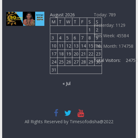
August 2026
Today: 789
M
T
W
T
F
S
S
Yesterday: 1129
1
2
This Week: 45584
3
4
5
6
7
8
9
10
11
12
13
14
15
16
This Month: 174758
17
18
19
20
21
22
23
Total Visitors:
2475
24
25
26
27
28
29
30
31
« Jul
All Rights Reserved by Timesofodisha@2022