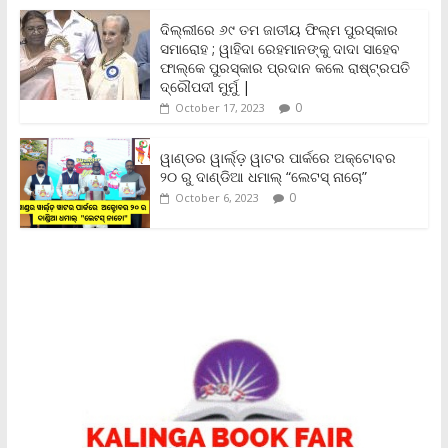
n
ଦିଲ୍ଲୀରେ ୬୯ ତମ ଜାତୀୟ ଫିଲ୍ମ ପୁରସ୍କାର
d
ସମାରୋହ ; ୱାହିଦା ରେହମାନଙ୍କୁ ଦାଦା ସାହେବ
l
y
ଫାଲ୍‌କେ ପୁରସ୍କାର ପ୍ରଦାନ କଲେ ରାଷ୍ଟ୍ରପତି
ଦ୍ରୌପଦୀ ମୁର୍ମୁ |
0
October 17, 2023
ୱାଣ୍ଡର ୱାର୍ଲ୍‌ଡ଼ ୱାଟର ପାର୍କରେ ଅକ୍ଟୋବର
୨୦ ରୁ ଦାଣ୍ଡିଆ ଧମାଲ୍ “ଲେଟସ୍ ନାଚୋ”
0
October 6, 2023