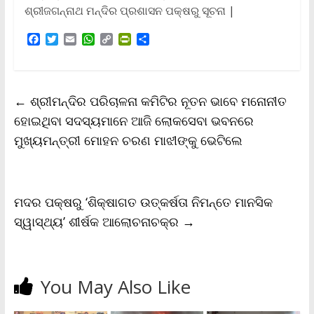
ଶ୍ରୀଜଗନ୍ନାଥ ମନ୍ଦିର ପ୍ରଶାସନ ପକ୍ଷରୁ ସୂଚନା |
F
T
E
W
C
P
S
a
w
m
h
o
r
h
c
i
a
a
p
i
a
e
t
i
t
y
n
r
b
t
l
s
L
t
e
←
ଶ୍ରୀମନ୍ଦିର ପରିଚାଳନା କମିଟିର ନୂତନ ଭାବେ ମନୋନୀତ
o
e
A
i
F
o
r
p
n
r
ହୋଇଥିବା ସଦସ୍ୟମାନେ ଆଜି ଲୋକସେବା ଭବନରେ
k
p
k
i
ମୁଖ୍ୟମନ୍ତ୍ରୀ ମୋହନ ଚରଣ ମାଝୀଙ୍କୁ ଭେଟିଲେ
e
n
d
l
y
ମଦର ପକ୍ଷରୁ ‘ଶିକ୍ଷାଗତ ଉତ୍କର୍ଷତା ନିମନ୍ତେ ମାନସିକ
ସ୍ୱାସ୍ଥ୍ୟ’ ଶୀର୍ଷକ ଆଲୋଚନାଚକ୍ର
→
You May Also Like