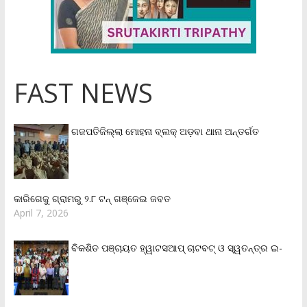
FAST NEWS
ଗଜପତିଜିଲ୍ଲା ମୋହନା ବ୍ଲକ୍‌ ଅଡ଼ବା ଥାନା ଅନ୍ତର୍ଗତ
କାରିଗେଜୁ ଗ୍ରାମରୁ ୨.୮ ଟନ୍ ଗଞ୍ଜେଇ ଜବତ
April 7, 2026
ବିକଶିତ ପଞ୍ଚାୟତ ହ୍ୱାଟସଆପ୍ ଚାଟବଟ୍ ଓ ସ୍ୱତନ୍ତ୍ର ଇ-