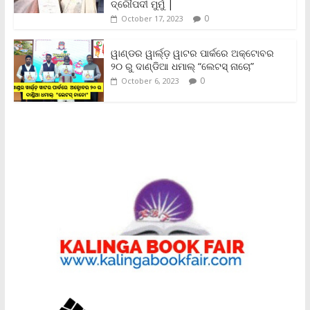
ଦ୍ରୌପଦୀ ମୁର୍ମୁ |
0
October 17, 2023
ୱାଣ୍ଡର ୱାର୍ଲ୍‌ଡ଼ ୱାଟର ପାର୍କରେ ଅକ୍ଟୋବର
୨୦ ରୁ ଦାଣ୍ଡିଆ ଧମାଲ୍ “ଲେଟସ୍ ନାଚୋ”
0
October 6, 2023