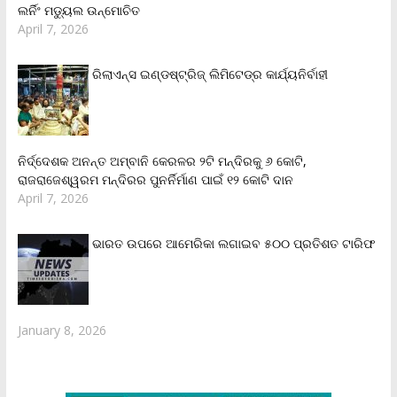
ଲର୍ନିଂ ମଡ୍ୟୁଲ ଉନ୍ମୋଚିତ
April 7, 2026
ରିଲାଏନ୍‌ସ ଇଣ୍ଡଷ୍ଟ୍ରିଜ୍ ଲିମିଟେଡ୍‌ର କାର୍ଯ୍ୟନିର୍ବାହୀ
ନିର୍ଦ୍ଦେଶକ ଅନନ୍ତ ଅମ୍ବାନି କେରଳର ୨ଟି ମନ୍ଦିରକୁ ୬ କୋଟି,
ରାଜରାଜେଶ୍ୱରମ ମନ୍ଦିରର ପୁନର୍ନିର୍ମାଣ ପାଇଁ ୧୨ କୋଟି ଦାନ
April 7, 2026
ଭାରତ ଉପରେ ଆମେରିକା ଲଗାଇବ ୫୦୦ ପ୍ରତିଶତ ଟାରିଫ
January 8, 2026