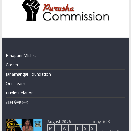
Binapani MIshra
Career
Janamangal Foundation
Our Team
Public Relation
ଆମ ବିଷୟରେ ...
August 2026
Today: 623
M
T
W
T
F
S
S