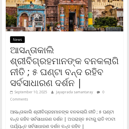
News
ଆସନ୍ତାକାଲି
ଶ୍ରୀବିଗ୍ରହମାନଙ୍କ ବନକଲାଗି
ନୀତି ; ୫ ଘଣ୍ଟା ବନ୍ଦ ରହିବ
ସର୍ବସାଧାରଣ ଦର୍ଶନ |
September 10, 2025
Jayaprada samantaray
0
Comments
ଆସନ୍ତାକାଲି ଶ୍ରୀବିଗ୍ରହମାନଙ୍କ ବନକଲାଗି ନୀତି ; ୫ ଘଣ୍ଟା
ବନ୍ଦ ରହିବ ସର୍ବସାଧାରଣ ଦର୍ଶନ | ଅପରାହ୍ନ ୫ଟାରୁ ରାତି ୧୦ଟା
ପର୍ଯ୍ୟନ୍ତ ସର୍ବସାଧାରଣ ଦର୍ଶନ ବନ୍ଦ ରହିବ |