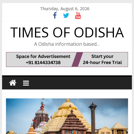
Skip
Thursday, August 6, 2026
to
content
TIMES OF ODISHA
A Odisha information based…