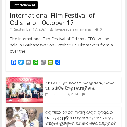
Entertainment
International Film Festival of
Odisha on October 17
September 17, 2024
Jayaprada samantaray
0
The International Film Festival of Odisha (IFFO) will be
held in Bhubaneswar on October 17. Filmmakers from all
over the
F
T
E
W
C
P
S
a
w
m
h
o
r
h
c
i
a
a
p
i
a
e
t
i
t
y
n
r
b
t
l
s
L
t
e
ଆସନ୍ତା ଅକ୍ଟୋବର ୧୭ ରେ ଭୁବନେଶ୍ୱରରେ
o
e
A
i
F
ଆନ୍ତର୍ଜାତିକ ଫିଲ୍ମ ଫେଷ୍ଟିଭାଲ
o
r
p
n
r
0
September 4, 2024
k
p
k
i
e
n
ଦିଲ୍ଲୀରେ ୬୯ ତମ ଜାତୀୟ ଫିଲ୍ମ ପୁରସ୍କାର
d
ସମାରୋହ ; ୱାହିଦା ରେହମାନଙ୍କୁ ଦାଦା ସାହେବ
l
y
ଫାଲ୍‌କେ ପୁରସ୍କାର ପ୍ରଦାନ କଲେ ରାଷ୍ଟ୍ରପତି