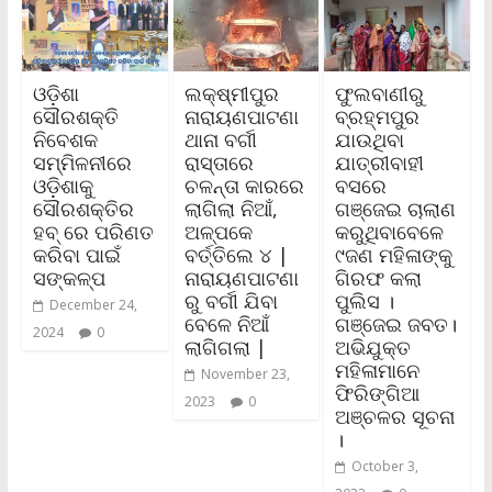
ଓଡ଼ିଶା
ଲକ୍ଷ୍ମୀପୁର
ଫୁଲବାଣୀରୁ
ସୌରଶକ୍ତି
ନାରାୟଣପାଟଣା
ବ୍ରହ୍ମପୁର
ନିବେଶକ
ଥାନା ବର୍ଗୀ
ଯାଉଥିବା
ସମ୍ମିଳନୀରେ
ରାସ୍ତାରେ
ଯାତ୍ରୀବାହୀ
ଓଡ଼ିଶାକୁ
ଚଳନ୍ତା କାରରେ
ବସରେ
ସୌରଶକ୍ତିର
ଲାଗିଲା ନିଆଁ,
ଗଞ୍ଜେଇ ଚାଲାଣ
ହବ୍ ରେ ପରିଣତ
ଅଳ୍ପକେ
କରୁଥିବାବେଳେ
କରିବା ପାଇଁ
ବର୍ତ୍ତିଲେ ୪ |
୯ଜଣ ମହିଳାଙ୍କୁ
ସଙ୍କଳ୍ପ
ନାରାୟଣପାଟଣା
ଗିରଫ କଲା
ରୁ ବର୍ଗୀ ଯିବା
ପୁଲିସ ।
December 24,
ବେଳେ ନିଆଁ
ଗଞ୍ଜେଇ ଜବତ।
2024
0
ଲାଗିଗଲା |
ଅଭିଯୁକ୍ତ
ମହିଳାମାନେ
November 23,
ଫିରିଙ୍ଗିଆ
2023
0
ଅଞ୍ଚଳର ସୂଚନା
।
October 3,