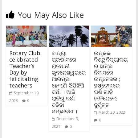
You May Also Like
Rotary Club
ବାତ୍ୟା
ଉତ୍କଳ
celebrated
ପ୍ରଭାବରେ
ବିଶ୍ୱବିଦ୍ୟାଳୟ
Teacher’s
ରାଜଧାନୀ
ର ଛାତ୍ର
Day by
ଭୁବନେଶ୍ୱରରେ
ନିବାସରେ
felicitating
ଆରମ୍ଭ
ଉତ୍ତେଜନା ;
teachers
ହେଲାଣି ଝିପିଝିପି
ହଷ୍ଟେଲରେ
ବର୍ଷା । ଆଜି
ପଶି ଗାଡ଼ି
September 10,
ରାତିରୁ ବର୍ଷା
ଜାଳିଦେଲେ
2023
0
ବଢିବା
ଦୁର୍ବୃତ୍ତ
ସମ୍ଭାବନା ।
March 20, 2022
December 3,
0
2021
0