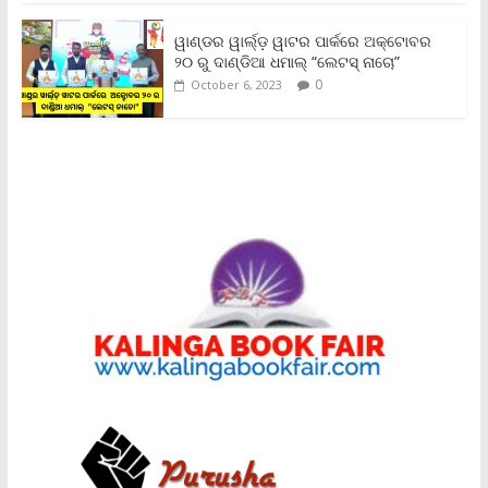
ୱାଣ୍ଡର ୱାର୍ଲ୍‌ଡ଼ ୱାଟର ପାର୍କରେ ଅକ୍ଟୋବର
୨୦ ରୁ ଦାଣ୍ଡିଆ ଧମାଲ୍ “ଲେଟସ୍ ନାଚୋ”
0
October 6, 2023