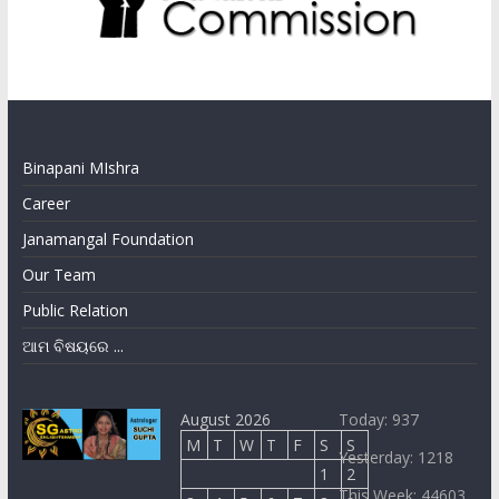
Binapani MIshra
Career
Janamangal Foundation
Our Team
Public Relation
ଆମ ବିଷୟରେ ...
August 2026
Today: 937
M
T
W
T
F
S
S
Yesterday: 1218
1
2
This Week: 44603