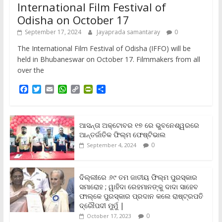
International Film Festival of
Odisha on October 17
September 17, 2024
Jayaprada samantaray
0
The International Film Festival of Odisha (IFFO) will be
held in Bhubaneswar on October 17. Filmmakers from all
over the
F
T
E
W
C
P
S
a
w
m
h
o
r
h
c
i
a
a
p
i
a
e
t
i
t
y
n
r
b
t
l
s
L
t
e
ଆସନ୍ତା ଅକ୍ଟୋବର ୧୭ ରେ ଭୁବନେଶ୍ୱରରେ
o
e
A
i
F
ଆନ୍ତର୍ଜାତିକ ଫିଲ୍ମ ଫେଷ୍ଟିଭାଲ
o
r
p
n
r
0
September 4, 2024
k
p
k
i
e
n
ଦିଲ୍ଲୀରେ ୬୯ ତମ ଜାତୀୟ ଫିଲ୍ମ ପୁରସ୍କାର
d
ସମାରୋହ ; ୱାହିଦା ରେହମାନଙ୍କୁ ଦାଦା ସାହେବ
l
y
ଫାଲ୍‌କେ ପୁରସ୍କାର ପ୍ରଦାନ କଲେ ରାଷ୍ଟ୍ରପତି
ଦ୍ରୌପଦୀ ମୁର୍ମୁ |
0
October 17, 2023