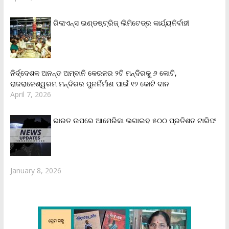
ରିଲାଏନ୍‌ସ ଇଣ୍ଡଷ୍ଟ୍ରିଜ୍ ଲିମିଟେଡ୍‌ର କାର୍ଯ୍ୟନିର୍ବାହୀ
ନିର୍ଦ୍ଦେଶକ ଅନନ୍ତ ଅମ୍ବାନି କେରଳର ୨ଟି ମନ୍ଦିରକୁ ୬ କୋଟି,
ରାଜରାଜେଶ୍ୱରମ ମନ୍ଦିରର ପୁନର୍ନିର୍ମାଣ ପାଇଁ ୧୨ କୋଟି ଦାନ
April 7, 2026
ଭାରତ ଉପରେ ଆମେରିକା ଲଗାଇବ ୫୦୦ ପ୍ରତିଶତ ଟାରିଫ
January 8, 2026