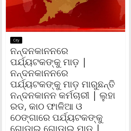
City
ନନ୍ଦନକାନନରେ
ପର୍ଯ୍ୟଟକଙ୍କୁ ମାଡ଼ |
ନନ୍ଦନକାନନରେ
ପର୍ଯ୍ୟଟକଙ୍କୁ ମାଡ଼ ମାରୁଛନ୍ତି
ନନ୍ଦନକାନନ କର୍ମଚାରୀ | ଲୁହା
ରଡ, କାଠ ଫାଳିଆ ଓ
ଠେଙ୍ଗାରେ ପର୍ଯ୍ୟଟକଙ୍କୁ
ଗୋଡାଇ ଗୋଡାଇ ମାଡ଼ |