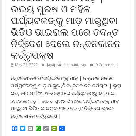
ଉଭୟ ପୁରଷ ଓ ମହିଳା
ପର୍ଯ୍ୟଟକଙ୍କୁ ମାଡ଼ ମାରୁଥିବା
ଭିଡିଓ ଭାଇରାଲ ପରେ ତଦନ୍ତ
ନିର୍ଦ୍ଦେଶ ଦେଲେ ନନ୍ଦନକାନନ
କର୍ତ୍ତୃପକ୍ଷ |
May 23, 2022
Jayaprada samantaray
0 Comments
ନନ୍ଦନକାନନରେ ପର୍ଯ୍ୟଟକଙ୍କୁ ମାଡ଼ | ନନ୍ଦନକାନନରେ
ପର୍ଯ୍ୟଟକଙ୍କୁ ମାଡ଼ ମାରୁଛନ୍ତି ନନ୍ଦନକାନନ କର୍ମଚାରୀ | ଲୁହା
ରଡ, କାଠ ଫାଳିଆ ଓ ଠେଙ୍ଗାରେ ପର୍ଯ୍ୟଟକଙ୍କୁ ଗୋଡାଇ
ଗୋଡାଇ ମାଡ଼ | ଉଭୟ ପୁରଷ ଓ ମହିଳା ପର୍ଯ୍ୟଟକଙ୍କୁ ମାଡ଼
ମାରୁଥିବା ଭିଡିଓ ଭାଇରାଲ ପରେ ତଦନ୍ତ ନିର୍ଦ୍ଦେଶ ଦେଲେ
ନନ୍ଦନକାନନ କର୍ତ୍ତୃପକ୍ଷ |
F
T
E
W
C
P
S
a
w
m
h
o
r
h