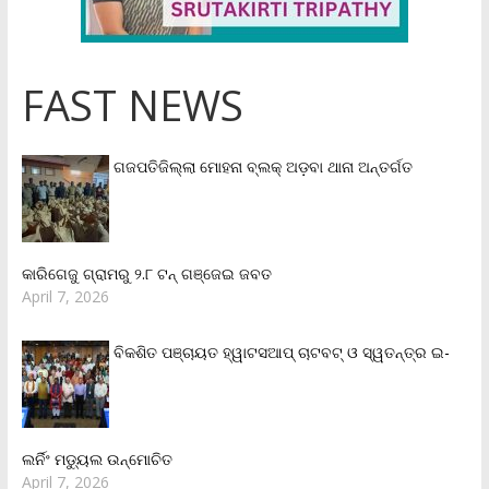
FAST NEWS
ଗଜପତିଜିଲ୍ଲା ମୋହନା ବ୍ଲକ୍‌ ଅଡ଼ବା ଥାନା ଅନ୍ତର୍ଗତ
କାରିଗେଜୁ ଗ୍ରାମରୁ ୨.୮ ଟନ୍ ଗଞ୍ଜେଇ ଜବତ
April 7, 2026
ବିକଶିତ ପଞ୍ଚାୟତ ହ୍ୱାଟସଆପ୍ ଚାଟବଟ୍ ଓ ସ୍ୱତନ୍ତ୍ର ଇ-
ଲର୍ନିଂ ମଡ୍ୟୁଲ ଉନ୍ମୋଚିତ
April 7, 2026