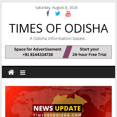
Skip
Saturday, August 8, 2026
to
content
TIMES OF ODISHA
A Odisha information based…