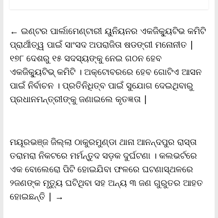
c
i
a
a
p
i
a
e
t
i
t
y
n
r
b
t
l
s
L
t
e
←
ଇଣ୍ଟର ପାର୍ଲାମେଣ୍ଟାରୀ ୟୁନିୟନର ଏକଜିକ୍ୟୁଟିଭ କମିଟି
o
e
A
i
F
o
r
p
n
r
ପ୍ରାର୍ଥୀତ୍ୱ ପାଇଁ ସାଂସଦ ଅପରାଜିତା ଷଡଙ୍ଗୀ ମନୋନୀତ |
k
p
k
i
୧୭୮ ଦେଶରୁ ୧୫ ସଦସ୍ୟଙ୍କୁ ନେଇ ଗଠନ ହେବ
e
n
ଏକଜିକ୍ୟୁଟିଭ୍ କମିଟି । ଅକ୍ଟୋବରରେ ହେବ ଗୋଟିଏ ଆସନ
d
l
ପାଇଁ ନିର୍ବାଚନ । ପ୍ରତିନିଧିତ୍ବ ପାଇଁ ସୁଯୋଗ ଦେଇଥିବାରୁ
y
ପ୍ରଧାନମନ୍ତ୍ରୀଙ୍କୁ ଜଣାଇଲେ କୃତଜ୍ଞତା |
ମୟୂରଭଞ୍ଜ ଜିଲ୍ଲା ଠାକୁରମୁଣ୍ଡା ଥାନା ଆନନ୍ଦପୁର ରାସ୍ତା
ତରାମରା ନିକଟରେ ମର୍ମନ୍ତୁଦ ସଡ଼କ ଦୁର୍ଘଟଣା । କଲଭର୍ଟରେ
ଏକ ବୋଲେରୋ ପିଟି ହୋଇଯିବା ଫଳରେ ଘଟଣାସ୍ଥଳରେ
୨ଜଣଙ୍କ ମୃତ୍ୟୁ ଘଟିଥିବା ସହ ଅନ୍ୟ ୩ ଜଣ ଗୁରୁତର ଆହତ
ହୋଇଛନ୍ତି |
→