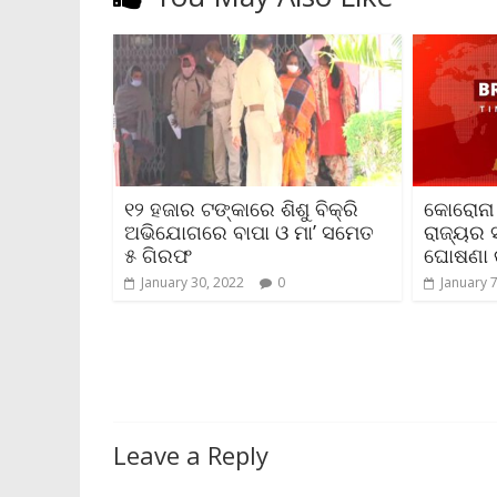
୧୨ ହଜାର ଟଙ୍କାରେ ଶିଶୁ ବିକ୍ରି
କୋରୋନା 
ଅଭିଯୋଗରେ ବାପା ଓ ମା’ ସମେତ
ରାଜ୍ୟର ସ
୫ ଗିରଫ
ଘୋଷଣା 
January 30, 2022
0
January 
Leave a Reply