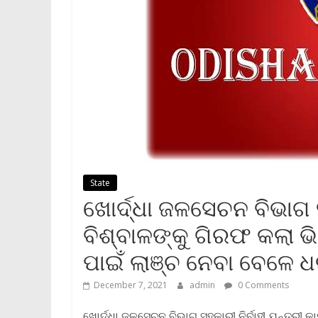
State
ଖୋର୍ଦ୍ଧା ଜଳସେଚନ ବିଭାଗ ସ
ବିଶ୍ବାଳଙ୍କୁ ଗିରଫ କଲା ଭି
ପାଇଁ ଲାଞ୍ଚ ନେବା ବେଳେ ଧ
December 7, 2021
admin
0 Comments
ଖୋର୍ଦ୍ଧା ଜଳସେଚନ ବିଭାଗ ସହକାରୀ ନିର୍ବାହୀ ଯନ୍ତ୍ରୀ 