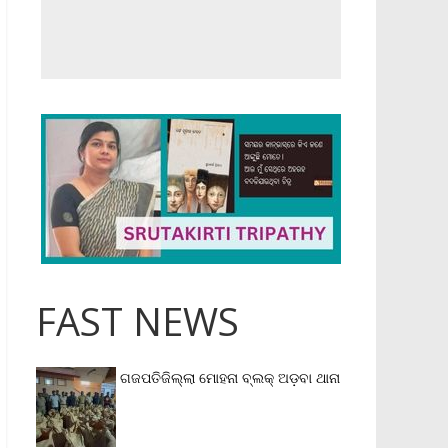
FAST NEWS
ଗଜପତିଜିଲ୍ଲା ମୋହନା ବ୍ଲକ୍‌ ଅଡ଼ବା ଥାନା