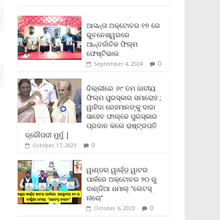
c
i
a
a
p
i
a
e
t
i
t
y
n
r
b
t
l
s
L
t
e
ଆସନ୍ତା ଅକ୍ଟୋବର ୧୭ ରେ
o
e
A
i
F
ଭୁବନେଶ୍ୱରରେ
o
r
p
n
r
ଆନ୍ତର୍ଜାତିକ ଫିଲ୍ମ
k
p
k
i
ଫେଷ୍ଟିଭାଲ
e
0
September 4, 2024
n
d
l
ଦିଲ୍ଲୀରେ ୬୯ ତମ ଜାତୀୟ
y
ଫିଲ୍ମ ପୁରସ୍କାର ସମାରୋହ ;
ୱାହିଦା ରେହମାନଙ୍କୁ ଦାଦା
ସାହେବ ଫାଲ୍‌କେ ପୁରସ୍କାର
ପ୍ରଦାନ କଲେ ରାଷ୍ଟ୍ରପତି
ଦ୍ରୌପଦୀ ମୁର୍ମୁ |
0
October 17, 2023
ୱାଣ୍ଡର ୱାର୍ଲ୍‌ଡ଼ ୱାଟର
ପାର୍କରେ ଅକ୍ଟୋବର ୨୦ ରୁ
ଦାଣ୍ଡିଆ ଧମାଲ୍ “ଲେଟସ୍
ନାଚୋ”
0
October 6, 2023