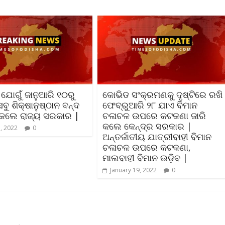
ଯୋଗୁଁ ଜାନୁଆରି ୧୦ରୁ
କୋଭିଡ ସଂକ୍ରମଣକୁ ଦୃଷ୍ଟିରେ ରଖି
ବୁ ଶିକ୍ଷାନୁଷ୍ଠାନ ବନ୍ଦ
ଫେବ୍ରୁଆରି ୨୮ ଯାଏ ବିମାନ
କଲେ ରାଜ୍ୟ ସରକାର |
ଚଳାଚଳ ଉପରେ କଟକଣା ଜାରି
କଲେ କେନ୍ଦ୍ର ସରକାର |
7, 2022
0
ଅନ୍ତର୍ଜାତୀୟ ଯାତ୍ରୀବାହୀ ବିମାନ
ଚଳାଚଳ ଉପରେ କଟକଣା,
ମାଲବାହୀ ବିମାନ ଉଡ଼ିବ |
January 19, 2022
0