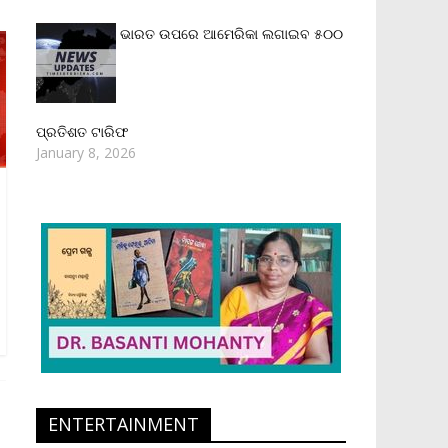
ଭାରତ ଉପରେ ଆମେରିକା ଲଗାଇବ ୫୦୦
ପ୍ରତିଶତ ଟାରିଫ
January 8, 2026
ENTERTAINMENT