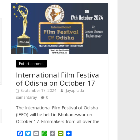
Entertainment
International Film Festival
of Odisha on October 17
September 17, 2024
Jayaprada
samantaray
0
The International Film Festival of Odisha
(IFFO) will be held in Bhubaneswar on
October 17. Filmmakers from all over the
F
T
E
W
C
P
S
a
w
m
h
o
r
h