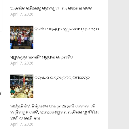
ଅନ୍ତର୍ଗତ କାରିଗେଜୁ ଗ୍ରାମରୁ ୨.୮ ଟନ୍ ଗଞ୍ଜେଇ ଜବତ
April 7, 2026
ବିକଶିତ ପଞ୍ଚାୟତ ହ୍ୱାଟସଆପ୍ ଚାଟବଟ୍ ଓ
ସ୍ୱତନ୍ତ୍ର ଇ-ଲର୍ନିଂ ମଡ୍ୟୁଲ ଉନ୍ମୋଚିତ
April 7, 2026
ରିଲାଏନ୍‌ସ ଇଣ୍ଡଷ୍ଟ୍ରିଜ୍ ଲିମିଟେଡ୍‌ର
୪
କାର୍ଯ୍ୟନିର୍ବାହୀ ନିର୍ଦ୍ଦେଶକ ଅନନ୍ତ ଅମ୍ବାନି କେରଳର ୨ଟି
ମନ୍ଦିରକୁ ୬ କୋଟି, ରାଜରାଜେଶ୍ୱରମ ମନ୍ଦିରର ପୁନର୍ନିର୍ମାଣ
ପାଇଁ ୧୨ କୋଟି ଦାନ
April 7, 2026