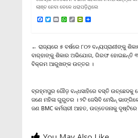
ଲାଞ୍ଚ ନେବା ବେଳେ ଧରାପଡ଼ିଥିଲେ
F
T
E
W
C
P
S
a
w
m
h
o
r
h
c
i
a
a
p
i
a
e
t
i
t
y
n
r
b
t
l
s
L
t
e
←
ରାଜ୍ୟରେ ୫ ବର୍ଷରେ ୮୦୨ ବନ୍ୟପ୍ରାଣୀଙ୍କୁ ଶି
o
e
A
i
F
o
r
p
n
r
ବାର୍‌ହାଙ୍କୁ ଶିକାର ଅଭିଯୋଗ, ଗିରଫ ହୋଇଛନ୍ତି 
k
p
k
i
ବିକ୍ରମ ଆରୁଖଙ୍କ ଉତ୍ତର ।
e
n
d
l
y
ବ୍ରହ୍ମପୁର ଗୌଡ଼ ବନ୍ଧସାହିରେ ବସ୍ତି ଉଚ୍ଛେଦକ
ଜଣେ ମହିଳା ଗୁରୁତର । ୨ଟି ଜେସିବି ମେସିନ୍‌ ଭାଙ୍ଗି
ଜଣ BMC କର୍ମଚାରୀ ଆହତ, ଉତ୍ତେଜନାକୁ ଦୃଷ୍ଟିର
You May Also Like