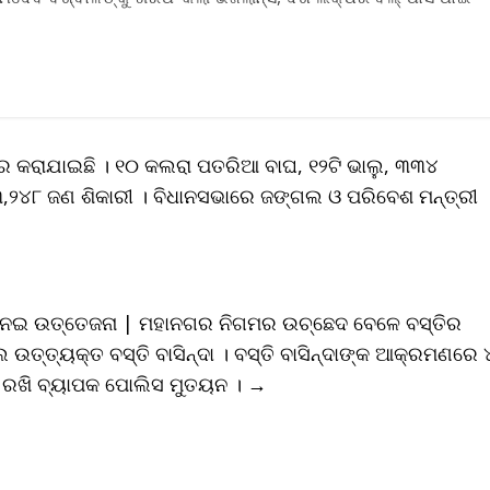
କାର କରାଯାଇଛି । ୧୦ କଲରା ପତରିଆ ବାଘ, ୧୨ଟି ଭାଲୁ, ୩୩୪
୩,୨୪୮ ଜଣ ଶିକାରୀ । ବିଧାନସଭାରେ ଜଙ୍ଗଲ ଓ ପରିବେଶ ମନ୍ତ୍ରୀ
ୁ ନେଇ ଉତ୍ତେଜନା | ମହାନଗର ନିଗମର ଉଚ୍ଛେଦ ବେଳେ ବସ୍ତିର
ଲେ ଉତ୍ତ୍ୟକ୍ତ ବସ୍ତି ବାସିନ୍ଦା । ବସ୍ତି ବାସିନ୍ଦାଙ୍କ ଆକ୍ରମଣରେ 
େ ରଖି ବ୍ୟାପକ ପୋଲିସ ମୁତୟନ ।
→