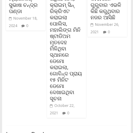
ସୁଭାଷ ଚନ୍ଦ୍ର
କ୍ରାଇମ୍‌ ସିନ୍‌
ଗୁରୁବାର ଏଭଳି
ପଣ୍ଡା
ରିକ୍ରିଏଟ
କିଛି କରୁଥିବାର
କରାଇଲା
ନଜର ଆସିଛି
November 18,
ପୋଲିସ,
November 26,
2024
0
ମହାଲିଙ୍ଗ ମିନି
2021
0
ଷ୍ଟାଡିଅମ
ମୃତଦେହ
ମିଳିଥିବା
ସ୍ଥାନରେ
ଡେମୋ
କରାଇଲା,
ଗୋବିନ୍ଦ ପ୍ରାୟ
୧୫ ମିନିଟ
ଡେମୋ
ଦେଖାଇଥିବା
ସୂଚନା
October 22,
2021
0