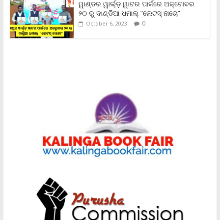
ୱାଣ୍ଡର ୱାର୍ଲ୍‌ଡ଼ ୱାଟର ପାର୍କରେ ଅକ୍ଟୋବର
୨୦ ରୁ ଦାଣ୍ଡିଆ ଧମାଲ୍ “ଲେଟସ୍ ନାଚୋ”
0
October 6, 2023