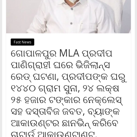
Fast News
ଗୋପାଳପୁର MLA ପ୍ରଦୀପ
ପାଣିଗ୍ରାହୀ ଘରେ ଭିଜିଲାନ୍ସ
ରେଡ୍‌ ଘଟଣା, ପ୍ରଦୀପଙ୍କ ଘରୁ
୧୪୪୦ ଗ୍ରାମ ସୁନା, ୨୪ ଲକ୍ଷ
୨୫ ହଜାର ଟଙ୍କାର ନେକ୍‌ଲେସ୍‌
ସହ ଦସ୍ତାବିଜ ଜବତ, ବ୍ୟାଙ୍କ
ଆକାଉଣ୍ଟର ଛାନଭିନ୍ କରିବେ
ଚାଟାର୍ଡ ଆକାଉଣ୍ଟାଣ୍ଟ,