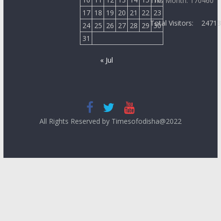
This Month: 170460
17
18
19
20
21
22
23
Total Visitors:
2471
24
25
26
27
28
29
30
31
« Jul
All Rights Reserved by Timesofodisha@2022