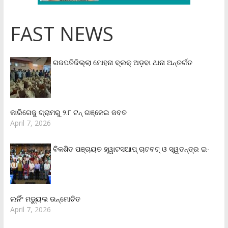
FAST NEWS
ଗଜପତିଜିଲ୍ଲା ମୋହନା ବ୍ଲକ୍‌ ଅଡ଼ବା ଥାନା ଅନ୍ତର୍ଗତ
କାରିଗେଜୁ ଗ୍ରାମରୁ ୨.୮ ଟନ୍ ଗଞ୍ଜେଇ ଜବତ
April 7, 2026
ବିକଶିତ ପଞ୍ଚାୟତ ହ୍ୱାଟସଆପ୍ ଚାଟବଟ୍ ଓ ସ୍ୱତନ୍ତ୍ର ଇ-
ଲର୍ନିଂ ମଡ୍ୟୁଲ ଉନ୍ମୋଚିତ
April 7, 2026