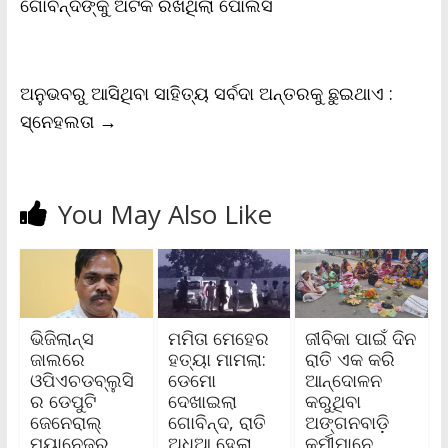
ଗୋବିନ୍ଦଙ୍କୁ ଅଟକ ରଖିଥିଲା ପୋଲିସ
ଅନୁଭବରୁ ଆସିଥିବା ସାହିତ୍ୟ ସର୍ବଦା ଅନ୍ତରକୁ ଛୁଇଥାଏ :
ସ୍ନେହଲତା
→
You May Also Like
ଭିଜିଲାନ୍ସ
ମମିତା ମେହେର
ଜୀବିକା ପାଇଁ ଦିନ
ଜାଲରେ
ହତ୍ୟା ମାମଲା:
ରାତି ଏକ କରି
ଓପିଏଚଡବ୍ଲୁସି
ଡେମୋ
ଆନ୍ଦୋଳନ
ର ଡେପୁଟି
ଦେଖାଇଲା
କରୁଥିବା
ଜେନେରାଲ୍
ଗୋବିନ୍ଦ, ରାତି
ଅଙ୍ଗନବାଡ଼ି
ମ୍ୟାନେଜର୍
ଅଧିଆ ହେଲା
କର୍ମୀମାନେ