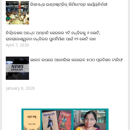
ରିଲାଏନ୍‌ସ ଇଣ୍ଡଷ୍ଟ୍ରିଜ୍ ଲିମିଟେଡ୍‌ର କାର୍ଯ୍ୟନିର୍ବାହୀ
ନିର୍ଦ୍ଦେଶକ ଅନନ୍ତ ଅମ୍ବାନି କେରଳର ୨ଟି ମନ୍ଦିରକୁ ୬ କୋଟି,
ରାଜରାଜେଶ୍ୱରମ ମନ୍ଦିରର ପୁନର୍ନିର୍ମାଣ ପାଇଁ ୧୨ କୋଟି ଦାନ
April 7, 2026
ଭାରତ ଉପରେ ଆମେରିକା ଲଗାଇବ ୫୦୦ ପ୍ରତିଶତ ଟାରିଫ
January 8, 2026