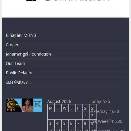
Binapani MIshra
Career
Janamangal Foundation
Our Team
Public Relation
ଆମ ବିଷୟରେ ...
August 2026
Today: 586
M
T
W
T
F
S
S
Yesterday: 1680
1
2
This Week: 41286
3
4
5
6
7
8
9
10
11
12
13
14
15
16