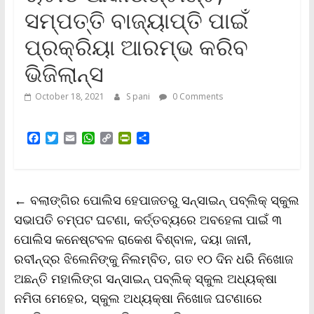
ସମ୍ପତ୍ତି ବାଜ୍ୟାପ୍ତି ପାଇଁ
ପ୍ରକ୍ରିୟା ଆରମ୍ଭ କରିବ
ଭିଜିଲାନ୍ସ
October 18, 2021
S pani
0 Comments
F
T
E
W
C
P
S
a
w
m
h
o
r
h
c
i
a
a
p
i
a
e
t
i
t
y
n
r
b
t
l
s
L
t
e
←
ବଲାଙ୍ଗିର ପୋଲିସ ହେପାଜତରୁ ସନ୍‌ସାଇନ୍ ପବ୍ଲିକ୍ ସ୍କୁଲ
o
e
A
i
F
o
r
p
n
r
ସଭାପତି ଚମ୍ପଟ ଘଟଣା, କର୍ତ୍ତବ୍ୟରେ ଅବହେଳା ପାଇଁ ୩
k
p
k
i
ପୋଲିସ କନେଷ୍ଟବଳ ରାକେଶ ବିଶ୍ବାଳ, ଦୟା ଜାନୀ,
e
n
ରବୀନ୍ଦ୍ର ଝିଲେନିଙ୍କୁ ନିଲମ୍ବିତ, ଗତ ୧୦ ଦିନ ଧରି ନିଖୋଜ
d
l
ଅଛନ୍ତି ମହାଲିଙ୍ଗ ସନ୍‌ସାଇନ୍ ପବ୍ଲିକ୍ ସ୍କୁଲ ଅଧ୍ୟକ୍ଷା
y
ନମିତା ମେହେର, ସ୍କୁଲ ଅଧ୍ୟକ୍ଷା ନିଖୋଜ ଘଟଣାରେ