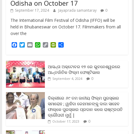
Odisha on October 17
September 17, 2024
Jayaprada samantaray
0
The International Film Festival of Odisha (IFFO) will be
held in Bhubaneswar on October 17. Filmmakers from all
over the
F
T
E
W
C
P
S
a
w
m
h
o
r
h
c
i
a
a
p
i
a
e
t
i
t
y
n
r
b
t
l
s
L
t
e
ଆସନ୍ତା ଅକ୍ଟୋବର ୧୭ ରେ ଭୁବନେଶ୍ୱରରେ
o
e
A
i
F
ଆନ୍ତର୍ଜାତିକ ଫିଲ୍ମ ଫେଷ୍ଟିଭାଲ
o
r
p
n
r
0
September 4, 2024
k
p
k
i
e
n
ଦିଲ୍ଲୀରେ ୬୯ ତମ ଜାତୀୟ ଫିଲ୍ମ ପୁରସ୍କାର
d
ସମାରୋହ ; ୱାହିଦା ରେହମାନଙ୍କୁ ଦାଦା ସାହେବ
l
y
ଫାଲ୍‌କେ ପୁରସ୍କାର ପ୍ରଦାନ କଲେ ରାଷ୍ଟ୍ରପତି
ଦ୍ରୌପଦୀ ମୁର୍ମୁ |
0
October 17, 2023