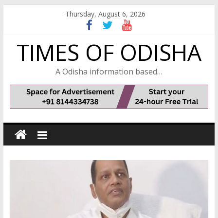
Skip
Thursday, August 6, 2026
to
content
TIMES OF ODISHA
A Odisha information based…