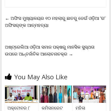
a
w
m
h
o
r
h
c
i
a
a
p
i
a
e
t
i
t
y
n
r
b
t
l
s
L
t
e
←
ଅଫିସ ମୁଖ୍ୟାଳୟର ୧୦ ମହଲାରୁ ଛାତରୁ ଡେଇଁ ଓଡ଼ିଆ ‘ର’
o
e
A
i
F
o
r
p
n
r
ଅଫିସର୍‌ଙ୍କ ଆତ୍ମହତ୍ୟା
k
p
k
i
e
n
d
l
ଅଷ୍ଟ୍ରେଲିଆ ଓଡ଼ିଆ ସମାଜ ପକ୍ଷରୁ ମାନସିକ ସୁସ୍ଥତା
y
ଉପରେ ଆନ୍ତର୍ଜାତିକ ଆଲୋଚନାଚକ୍ର
→
You May Also Like
ଅକ୍ଟୋବର ୮
କମିସନରେଟ
ମହିଳା