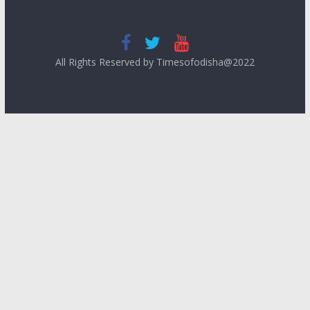
All Rights Reserved by Timesofodisha@2022