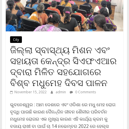
City
ଜିଲ୍ଲା ସ୍ବାସ୍ଥ୍ୟ ମିଶନ ଏବଂ
ସହାୟତା କେନ୍ଦ୍ର ସିଏଫଏଆର
ଦ୍ବାରା ମିଳିତ ସହଯୋଗରେ
ବିଶ୍ବ ମଧୁମେହ ଦିବସ ପାଳନ
November 15, 2022
admin
0 Comments
ଭୁବନେଶ୍ୱର : ଆମ ଦେଶରେ ଏବଂ ଓଡିଶା ରେ ମଧୁ ମେହ ରୋଗ
ବୃଦ୍ଧି ପାଉଛି କାରଣ ଦୈନନ୍ଦିନ ଜୀବନ ଶୈଳୀର ପରିବର୍ତନ
ମଧୁମେହ ରୋଗର ଏକ ମୁଖ୍ୟ କାରଣ ଏହି କାର୍ଯ୍ୟ କ୍ରମ କୁ
ବଜାୟ ରାଖୀ ବା ପାଇଁ ଚା 14 ନଭେମ୍ବର 2022 ରେ ହେଲ୍ସ