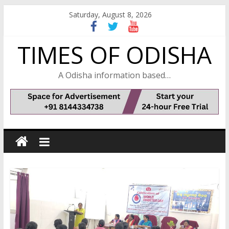
Skip
Saturday, August 8, 2026
to
content
TIMES OF ODISHA
A Odisha information based…