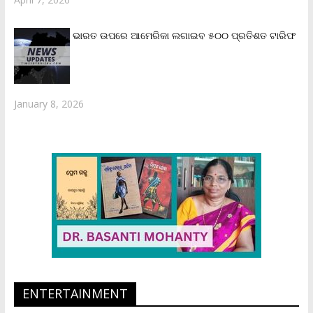
ଭାରତ ଉପରେ ଆମେରିକା ଲଗାଇବ ୫୦୦ ପ୍ରତିଶତ ଟାରିଫ
January 8, 2026
ENTERTAINMENT