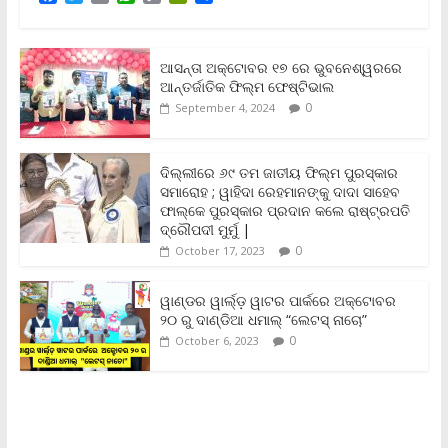
a
w
m
h
o
r
h
c
i
a
a
p
i
a
e
t
i
t
y
n
r
b
t
l
s
L
t
e
ଆସନ୍ତା ଅକ୍ଟୋବର ୧୭ ରେ ଭୁବନେଶ୍ୱରରେ
o
e
A
i
F
ଆନ୍ତର୍ଜାତିକ ଫିଲ୍ମ ଫେଷ୍ଟିଭାଲ
o
r
p
n
r
0
September 4, 2024
k
p
k
i
e
n
ଦିଲ୍ଲୀରେ ୬୯ ତମ ଜାତୀୟ ଫିଲ୍ମ ପୁରସ୍କାର
d
ସମାରୋହ ; ୱାହିଦା ରେହମାନଙ୍କୁ ଦାଦା ସାହେବ
l
y
ଫାଲ୍‌କେ ପୁରସ୍କାର ପ୍ରଦାନ କଲେ ରାଷ୍ଟ୍ରପତି
ଦ୍ରୌପଦୀ ମୁର୍ମୁ |
0
October 17, 2023
ୱାଣ୍ଡର ୱାର୍ଲ୍‌ଡ଼ ୱାଟର ପାର୍କରେ ଅକ୍ଟୋବର
୨୦ ରୁ ଦାଣ୍ଡିଆ ଧମାଲ୍ “ଲେଟସ୍ ନାଚୋ”
0
October 6, 2023