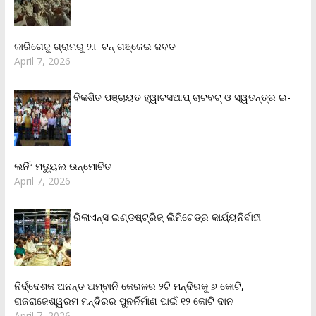
କାରିଗେଜୁ ଗ୍ରାମରୁ ୨.୮ ଟନ୍ ଗଞ୍ଜେଇ ଜବତ
April 7, 2026
ବିକଶିତ ପଞ୍ଚାୟତ ହ୍ୱାଟସଆପ୍ ଚାଟବଟ୍ ଓ ସ୍ୱତନ୍ତ୍ର ଇ-
ଲର୍ନିଂ ମଡ୍ୟୁଲ ଉନ୍ମୋଚିତ
April 7, 2026
ରିଲାଏନ୍‌ସ ଇଣ୍ଡଷ୍ଟ୍ରିଜ୍ ଲିମିଟେଡ୍‌ର କାର୍ଯ୍ୟନିର୍ବାହୀ
ନିର୍ଦ୍ଦେଶକ ଅନନ୍ତ ଅମ୍ବାନି କେରଳର ୨ଟି ମନ୍ଦିରକୁ ୬ କୋଟି,
ରାଜରାଜେଶ୍ୱରମ ମନ୍ଦିରର ପୁନର୍ନିର୍ମାଣ ପାଇଁ ୧୨ କୋଟି ଦାନ
April 7, 2026