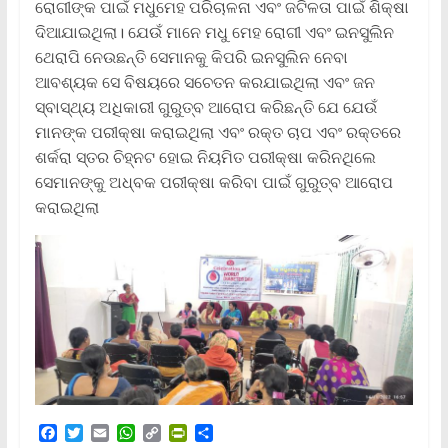
ରୋଗୀଙ୍କ ପାଇଁ ମଧୁମେହ ପରିଚାଳନା ଏବଂ ଜଟିଳତା ପାଇଁ ଶିକ୍ଷା
ଦିଆଯାଇଥିଲା। ଯେଉଁ ମାନେ ମଧୁ ମେହ ରୋଗୀ ଏବଂ ଇନସୁଲିନ
ଥେରାପି ନେଉଛନ୍ତି ସେମାନକୁ କିପରି ଇନସୁଲିନ ନେବା
ଆବଶ୍ୟକ ସେ ବିଷୟରେ ସଚେତନ କରଯାଇଥିଲା ଏବଂ ଜନ
ସ୍ବାସ୍ଥ୍ୟ ଅଧିକାରୀ ଗୁରୁତ୍ବ ଆରୋପ କରିଛନ୍ତି ଯେ ଯେଉଁ
ମାନଙ୍କ ପରୀକ୍ଷା କରାଇଥିଲା ଏବଂ ରକ୍ତ ଚାପ ଏବଂ ରକ୍ତରେ
ଶର୍କରା ସ୍ତର ଚିହ୍ନଟ ହୋଇ ନିୟମିତ ପରୀକ୍ଷା କରିନଥିଲେ
ସେମାନଙ୍କୁ ଅଧ୍ବକ ପରୀକ୍ଷା କରିବା ପାଇଁ ଗୁରୁତ୍ବ ଆରୋପ
କରାଇଥିଲା
F
T
E
W
C
P
S