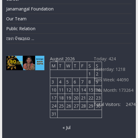
Janamangal Foundation
Our Team
Public Relation
ଆମ ବିଷୟରେ ...
August 2026
Today: 424
M
T
W
T
F
S
S
Yesterday: 1218
1
2
This Week: 44090
3
4
5
6
7
8
9
10
11
12
13
14
15
16
This Month: 173264
17
18
19
20
21
22
23
Total Visitors:
2474
24
25
26
27
28
29
30
31
« Jul