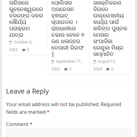
ତାରିଖରେ
ପୋଲିସର
ସଶକ୍ତିକରଣ
ଭୁବନେଶ୍ୱରରେ
ଅପରେସନ
ଦିଗରେ
ବଜରଙ୍ଗ ଦଳର
ହ୍ଵାଇଟ୍
ଉଲ୍ଲେଖନୀୟ
ଶୌର୍ଯ୍ୟ
ସ୍ପାଇଡର ।
କାର୍ଯ୍ୟ ପାଇଁ
ପରାକ୍ରମ
ରାଜଧାନୀରେ
କଳିଙ୍ଗ ପୁସ୍ତକ
ଯାତ୍ରା
ଚଢାଉ ବେଳେ ୭
ମେଳାର
ଜଣ ଧଳାଜହର
ସଂପାଦିକା
October 6,
ବେପାରୀ ଗିରଫ
ରେଣୁକା ମିଶ୍ର
2023
0
|
ସମ୍ମାନିତ
September 17,
August 12,
2022
0
2024
0
Leave a Reply
Your email address will not be published.
Required
fields are marked
*
Comment
*