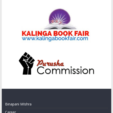
Binapani MIshra
Career