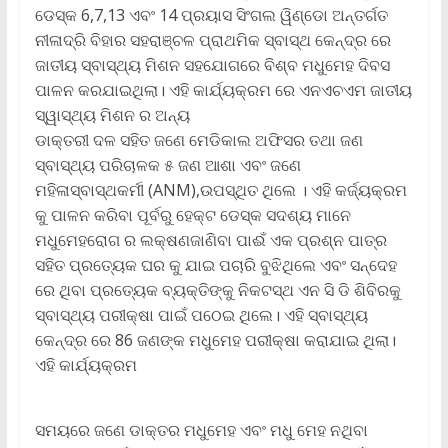
ଡେସ୍କ 6,7,13 ଏବଂ 14 ପ୍ରୟାସ ସିଂଗଲ ୱିଣ୍ଡୋ ଅନ୍ତର୍ଗତ
ନୀଳାଦ୍ରି ବିହାର ସହରାଞ୍ଚଳ ପ୍ରାଥମିକ ସ୍ବାସ୍ଥ କେନ୍ଦ୍ର ରେ
ଜାତୀୟ ସ୍ବାସ୍ଥ୍ୟ ମିଶନ ସହଯୋଗରେ ବିଶ୍ବ ମଧୁମେହ ଦିବସ
ପାଳନ କରଯାଇଥିଲା। ଏହି କାର୍ଯ୍ୟକ୍ରମ ରେ ଏନଏଚଏମ ଜାତୀୟ
ସ୍ୱାସ୍ଥ୍ୟ ମିଶନ ର ଅନ୍ୟ
ଡାକ୍ତରୀ ଦଳ ସହିତ ଜଣେ ମେଡିକାଲ ଅଫିସର ତଥା ଜଣ
ସ୍ବାସ୍ଥ୍ୟ ପରିଚାଳକ ୫ ଜଣ ଆଶା ଏବଂ ଜଣେ
ମହିଳାସ୍ବାସ୍ଥକର୍ମୀ (ANM),ଉପସ୍ଥିତ ଥିଲେ । ଏହି କର୍ଜ୍ୟକ୍ରମ
କୁ ପାଳନ କରିବା ପୂର୍ବରୁ ହେକ୍ଟ ଡେସ୍କ ସଦଶ୍ୟ ମାନେ
ମଧୁମେହରୋଗ ର ଲକ୍ଷଣଜାଣିବା ପାଈଁ ଏକ ପ୍ରଶ୍ନ ପାତ୍ର
ସହିତ ପ୍ରତ୍ୟେକ ଘର କୁ ଯାଇ ପଚାରି ବୁଝିଥିଲେ ଏବଂ ସନ୍ଦେହ
ରେ ଥିବା ପ୍ରତ୍ୟେକ ବ୍ୟକ୍ତିଙ୍କୁ ନିକଟସ୍ଥ ଏନ ସି ଡି ଶିବିରକୁ
ସ୍ବାସ୍ଥ୍ୟ ପରୀକ୍ଷା ପାଇଁ ପଠେଇ ଥିଲେ। ଏହି ସ୍ବାସ୍ଥ୍ୟ
କେନ୍ଦ୍ର ରେ 86 ଜଣଙ୍କ ମଧୁମେହ ପରୀକ୍ଷା କରାଯାଇ ଥିଲା।
ଏହି କାର୍ଯ୍ୟକ୍ରମ
ସମୟରେ ଜଣେ ଡାକ୍ତର ମଧୁମେହ ଏବଂ ମଧୁ ମେହ ନଥିବା