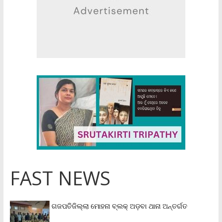
FAST NEWS
ଗଜପତିଜିଲ୍ଲା ମୋହନା ବ୍ଲକ୍‌ ଅଡ଼ବା ଥାନା ଅନ୍ତର୍ଗତ