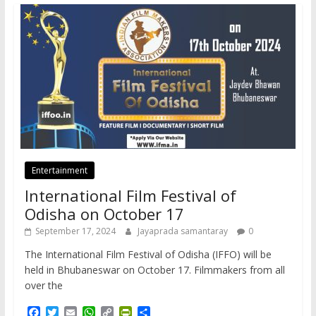
Entertainment
International Film Festival of
Odisha on October 17
September 17, 2024
Jayaprada samantaray
0
The International Film Festival of Odisha (IFFO) will be
held in Bhubaneswar on October 17. Filmmakers from all
over the
F
T
E
W
C
P
S