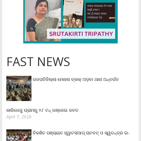
FAST NEWS
ଗଜପତିଜିଲ୍ଲା ମୋହନା ବ୍ଲକ୍‌ ଅଡ଼ବା ଥାନା ଅନ୍ତର୍ଗତ
କାରିଗେଜୁ ଗ୍ରାମରୁ ୨.୮ ଟନ୍ ଗଞ୍ଜେଇ ଜବତ
April 7, 2026
ବିକଶିତ ପଞ୍ଚାୟତ ହ୍ୱାଟସଆପ୍ ଚାଟବଟ୍ ଓ ସ୍ୱତନ୍ତ୍ର ଇ-