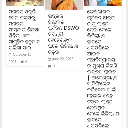
ସନାତନ ଶକ୍ତି
ଢେଙ୍କାନାଳ:
ଭଦ୍ରକ
ସେନା ପକ୍ଷରୁ
ପୂର୍ବତନ ଛାତ୍ର
ଜିଲ୍ଲାର
ସନାତନ
ଠାରୁ ଲାଞ୍ଚ
ପୂର୍ବତନ DSWO
ସଂସ୍କାର ଶିକ୍ଷା
ନେବା ବେଳେ
ଜୟନ୍ତୀ
ଶିବିର ଏବଂ
ଭିଜିଲାନ୍ସ
ବେହେରାଙ୍କ
ସାମୁହିକ ହନୁମାନ
ହାତରେ
ଘରେ ଭିଜିଲାନ୍ସ
ଚାଳିଶା ପାଠ
ଧରାପଡ଼ିଲେ
ଚଢ଼ଉ
ଆଇନ
October 15,
ମହାବିଦ୍ୟାଳୟ
June 22, 2023
2023
0
ର ମୁଖ୍ୟ କିରାଣି
0
ଉତ୍ତମ ରାଉତ
| ଆଟେଣ୍ଡାନ୍ସ
ସାର୍ଟିଫିକେଟ
କରିଦେବା ପାଇଁ
୮ହଜାର ୫ଶହ
ଟଙ୍କା ଲାଞ୍ଚ
ନେଉଥିବା
ବେଳେ ଭିଜିଲାନ୍ସ
ହାତରେ
ଧରାପଡ଼ିଲେ