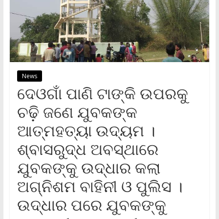
News
ଦେଓଗାଁ ପାଣି ଟାଙ୍କି ଉପରକୁ
ଚଢ଼ି ଜଣେ ଯୁବକଙ୍କ
ଆତ୍ମହତ୍ୟା ଉଦ୍ୟମ ।
ଶ୍ବାସରୁଦ୍ଧ ଅବସ୍ଥାରେ
ଯୁବକଙ୍କୁ ଉଦ୍ଧାର କଲା
ଅଗ୍ନିଶମ ବାହିନୀ ଓ ପୁଲିସ ।
ଉଦ୍ଧାର ପରେ ଯୁବକଙ୍କୁ