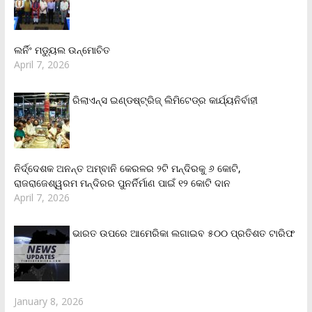
ଲର୍ନିଂ ମଡ୍ୟୁଲ ଉନ୍ମୋଚିତ
April 7, 2026
ରିଲାଏନ୍‌ସ ଇଣ୍ଡଷ୍ଟ୍ରିଜ୍ ଲିମିଟେଡ୍‌ର କାର୍ଯ୍ୟନିର୍ବାହୀ
ନିର୍ଦ୍ଦେଶକ ଅନନ୍ତ ଅମ୍ବାନି କେରଳର ୨ଟି ମନ୍ଦିରକୁ ୬ କୋଟି,
ରାଜରାଜେଶ୍ୱରମ ମନ୍ଦିରର ପୁନର୍ନିର୍ମାଣ ପାଇଁ ୧୨ କୋଟି ଦାନ
April 7, 2026
ଭାରତ ଉପରେ ଆମେରିକା ଲଗାଇବ ୫୦୦ ପ୍ରତିଶତ ଟାରିଫ
January 8, 2026