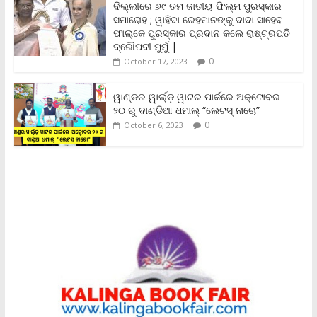
ଦିଲ୍ଲୀରେ ୬୯ ତମ ଜାତୀୟ ଫିଲ୍ମ ପୁରସ୍କାର
d
ସମାରୋହ ; ୱାହିଦା ରେହମାନଙ୍କୁ ଦାଦା ସାହେବ
l
y
ଫାଲ୍‌କେ ପୁରସ୍କାର ପ୍ରଦାନ କଲେ ରାଷ୍ଟ୍ରପତି
ଦ୍ରୌପଦୀ ମୁର୍ମୁ |
0
October 17, 2023
ୱାଣ୍ଡର ୱାର୍ଲ୍‌ଡ଼ ୱାଟର ପାର୍କରେ ଅକ୍ଟୋବର
୨୦ ରୁ ଦାଣ୍ଡିଆ ଧମାଲ୍ “ଲେଟସ୍ ନାଚୋ”
0
October 6, 2023