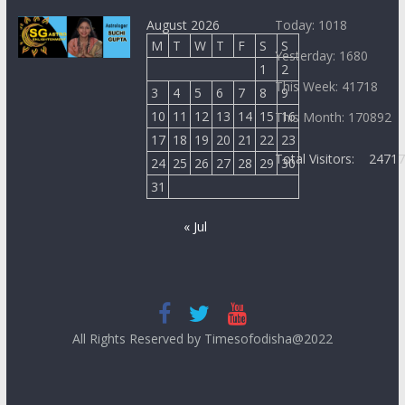
August 2026
Today: 1018
M
T
W
T
F
S
S
Yesterday: 1680
1
2
This Week: 41718
3
4
5
6
7
8
9
10
11
12
13
14
15
16
This Month: 170892
17
18
19
20
21
22
23
Total Visitors:
2471
24
25
26
27
28
29
30
31
« Jul
All Rights Reserved by Timesofodisha@2022