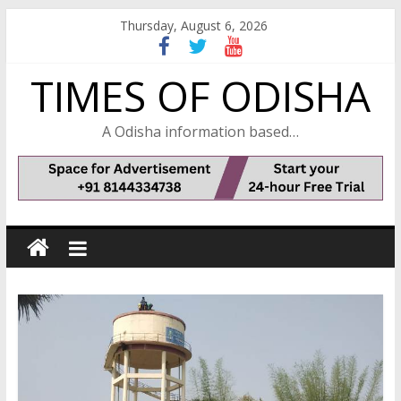
Skip
Thursday, August 6, 2026
to
content
TIMES OF ODISHA
A Odisha information based…