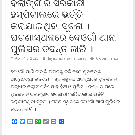
ବଲାଙ୍ଗୀର ସରକାରୀ
ହସ୍ପିଟାଲରେ ଭର୍ତ୍ତି
କରାଯାଇଥିବା ସୂଚନା ।
ଘଟଣାସ୍ଥଳରେ ଦେଓଗାଁ ଥାନା
ପୁଲିସର ତଦନ୍ତ ଜାରି ।
April 10, 2023
Jayaprada samantaray
0 Comments
ଦେଓଗାଁ ପାଣି ଟାଙ୍କି ଉପରକୁ ଚଢ଼ି ଜଣେ ଯୁବକଙ୍କ
ଆତ୍ମହତ୍ୟା ଉଦ୍ୟମ । ଶ୍ବାସରୁଦ୍ଧ ଅବସ୍ଥାରେ ଯୁବକଙ୍କୁ
ଉଦ୍ଧାର କଲା ଅଗ୍ନିଶମ ବାହିନୀ ଓ ପୁଲିସ । ଉଦ୍ଧାର ପରେ
ଯୁବକଙ୍କୁ ବଲାଙ୍ଗୀର ସରକାରୀ ହସ୍ପିଟାଲରେ ଭର୍ତ୍ତି
କରାଯାଇଥିବା ସୂଚନା । ଘଟଣାସ୍ଥଳରେ ଦେଓଗାଁ ଥାନା ପୁଲିସର
ତଦନ୍ତ ଜାରି ।
F
T
E
W
C
P
S
a
w
m
h
o
r
h
c
i
a
a
p
i
a