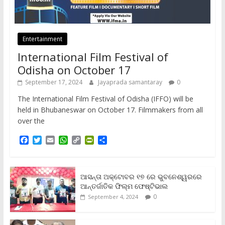
Entertainment
International Film Festival of
Odisha on October 17
September 17, 2024
Jayaprada samantaray
0
The International Film Festival of Odisha (IFFO) will be
held in Bhubaneswar on October 17. Filmmakers from all
over the
F
T
E
W
C
P
S
a
w
m
h
o
r
h
c
i
a
a
p
i
a
e
t
i
t
y
n
r
b
t
l
s
L
t
e
ଆସନ୍ତା ଅକ୍ଟୋବର ୧୭ ରେ ଭୁବନେଶ୍ୱରରେ
o
e
A
i
F
ଆନ୍ତର୍ଜାତିକ ଫିଲ୍ମ ଫେଷ୍ଟିଭାଲ
o
r
p
n
r
0
September 4, 2024
k
p
k
i
e
n