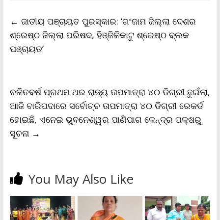
e
t
i
t
y
n
r
b
t
l
s
L
t
e
←
ଜାତୀୟ ପଞ୍ଚାୟତ ପୁରସ୍କାର: ‘ଗଂଜାମ ଜିଲ୍ଲା ଦେଶର
o
e
A
i
F
o
r
p
n
r
ଶ୍ରେଷ୍ଠ ଜିଲ୍ଲା ପରିଷଦ, ହିଞ୍ଜିଳିକାଟୁ ଶ୍ରେଷ୍ଠ ବ୍ଲକ
k
p
k
i
ପଞ୍ଚାୟତ’
e
n
d
l
y
ଚଳିତବର୍ଷ ପ୍ରଥମ ଥର ରାଜ୍ୟ ତାପମାତ୍ରା ୪୦ ଡିଗ୍ରୀ ଛୁଇଁଲା,
ଆଜି ବାରିପଦାରେ ସର୍ବୋଚ୍ଚ ତାପମାତ୍ରା ୪୦ ଡିଗ୍ରୀ ରେକର୍ଡ
ହୋଇଛି, ଏନେଇ ଭୁବନେଶ୍ୱର ପାଣିପାଗ କେନ୍ଦ୍ର ପକ୍ଷରୁ
ସୂଚନା
→
You May Also Like