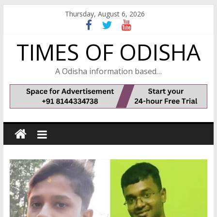
Skip
Thursday, August 6, 2026
to
content
TIMES OF ODISHA
A Odisha information based…