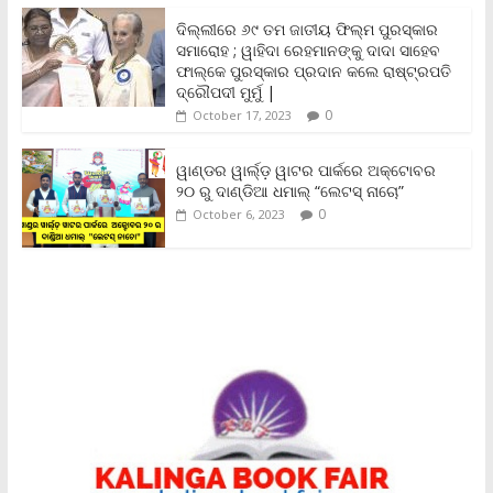
n
ଦିଲ୍ଲୀରେ ୬୯ ତମ ଜାତୀୟ ଫିଲ୍ମ ପୁରସ୍କାର
d
ସମାରୋହ ; ୱାହିଦା ରେହମାନଙ୍କୁ ଦାଦା ସାହେବ
l
y
ଫାଲ୍‌କେ ପୁରସ୍କାର ପ୍ରଦାନ କଲେ ରାଷ୍ଟ୍ରପତି
ଦ୍ରୌପଦୀ ମୁର୍ମୁ |
0
October 17, 2023
ୱାଣ୍ଡର ୱାର୍ଲ୍‌ଡ଼ ୱାଟର ପାର୍କରେ ଅକ୍ଟୋବର
୨୦ ରୁ ଦାଣ୍ଡିଆ ଧମାଲ୍ “ଲେଟସ୍ ନାଚୋ”
0
October 6, 2023