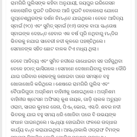
ରାମଗିରି ପୁଲିସଙ୍କ କହିବା ଅନୁଯାୟୀ, ଜୟପୁର ଇରିଗେସନ
କୋଲୋନିର ଦୁଇଟି ପରିବାର ଆଜି ଦୁଇଟି ବୋଲେରୋ ଯୋଗେ
ଗୁପ୍ତେଶ୍ୱରଙ୍କ ଦର୍ଶନ ନିମନ୍ତେ ଯାଇଥିଲେ। ତେବେ ଆଦିତ୍ୟ
ସ୍ବାଇଁ (୨୦) ଏବଂ ସୁମିତ୍ ସ୍ବାଇଁ (୧୬) ତାଙ୍କ ବାପା ସନ୍ତୋଷ
ସ୍ବାଇଙ୍କ ଦେହାନ୍ତ ହେବାର ଏକ ବର୍ଷ ପୂରି ନଥିବାରୁ ମନ୍ଦିର
ଭିତରକୁ ନଯାଇ ସାବେରୀ ନଦୀ କୂଳରେ ପହଞ୍ଚିଥିଲେ।
ସେମାନଙ୍କ ସହିତ ଛୋଟ ବାଳକ ଟିଏ ମଧ୍ୟ ଥିଲା।
ତେବେ ଆଦିତ୍ୟ ଏବଂ ସୁମିତ ନଦୀରେ ଗାଧୋଇବା ସହ ପହଁରୁଥିବା
ବେଳେ ହଠାତ୍ ଭାସିଗଲେ। ସେମାନେ ଦେଖାନଯିବାରୁ ବାଳକ ଦୌଡି
ଯାଇ ପରିବାର ଲୋକଙ୍କୁ ଜଣାଇବା ପରେ ସମସ୍ତେ ବହୁ
ଖୋଜାଖୋଜି କରିଥିଲେ। ଶେଷରେ ରାମଗିରି ପୁଲିସ ଏବଂ
ବୈପାରିଗୁଡା ଅଗ୍ନିଶମ ବାହିନୀକୁ ଜଣାଇଥିଲେ। ଅଗ୍ନିଶମ
ବାହିନୀର ଷ୍ଟେସନ ଅଫିସର୍ କୁଶ ନାୟକ, ଗାଡ଼ି ଚାଲକ ଅଚ୍ୟୁତ
ଓରାମ, ସାଗର କୁମାର ଜେନା, ପିଏନ୍ ଭୋଇ, ଏସ.ଡି. ଶବର ନଦୀ
ଭିତରକୁ ଯାଇ ବହୁ ସମୟ ଧରି ଖୋଜିବା ପରେ ବି ଉଭୟଙ୍କ
ସଂଧାନ ପାଇନଥିଲେ। ସନ୍ଧ୍ୟା ହୋଇଯିବା ଫଳରେ ଉଦ୍ଧାର
କାର୍ଯ୍ୟ ବନ୍ଦ କରାଯାଇଥିଲା। ଆସନ୍ତାକାଲି ଓଡ୍ରାଫ ଟିମଙ୍କ