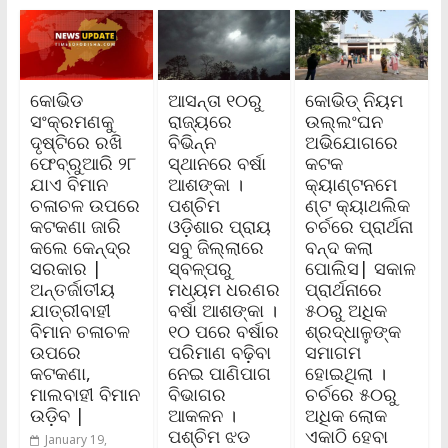
କୋଭିଡ
ଆସନ୍ତା ୧୦ରୁ
କୋଭିଡ୍ ନିୟମ
ସଂକ୍ରମଣକୁ
ରାଜ୍ୟରେ
ଉଲ୍ଲଂଘନ
ଦୃଷ୍ଟିରେ ରଖି
ବିଭିନ୍ନ
ଅଭିଯୋଗରେ
ଫେବ୍ରୁଆରି ୨୮
ସ୍ଥାନରେ ବର୍ଷା
କଟକ
ଯାଏ ବିମାନ
ଆଶଙ୍କା ।
କ୍ୟାଣ୍ଟନମେ
ଚଳାଚଳ ଉପରେ
ପଶ୍ଚିମ
ଣ୍ଟ କ୍ୟାଥଲିକ
କଟକଣା ଜାରି
ଓଡ଼ିଶାର ପ୍ରାୟ
ଚର୍ଚରେ ପ୍ରାର୍ଥନା
କଲେ କେନ୍ଦ୍ର
ସବୁ ଜିଲ୍ଲାରେ
ବନ୍ଦ କଲା
ସରକାର |
ସ୍ବଳ୍ପରୁ
ପୋଲିସ| ସକାଳ
ଅନ୍ତର୍ଜାତୀୟ
ମଧ୍ୟମ ଧରଣର
ପ୍ରାର୍ଥନାରେ
ଯାତ୍ରୀବାହୀ
ବର୍ଷା ଆଶଙ୍କା ।
୫୦ରୁ ଅଧିକ
ବିମାନ ଚଳାଚଳ
୧୦ ପରେ ବର୍ଷାର
ଶ୍ରଦ୍ଧାଳୁଙ୍କ
ଉପରେ
ପରିମାଣ ବଢ଼ିବା
ସମାଗମ
କଟକଣା,
ନେଇ ପାଣିପାଗ
ହୋଇଥିଲା ।
ମାଲବାହୀ ବିମାନ
ବିଭାଗର
ଚର୍ଚରେ ୫୦ରୁ
ଉଡ଼ିବ |
ଆକଳନ ।
ଅଧିକ ଲୋକ
ପଶ୍ଚିମ ଝଡ
ଏକାଠି ହେବା
January 19,