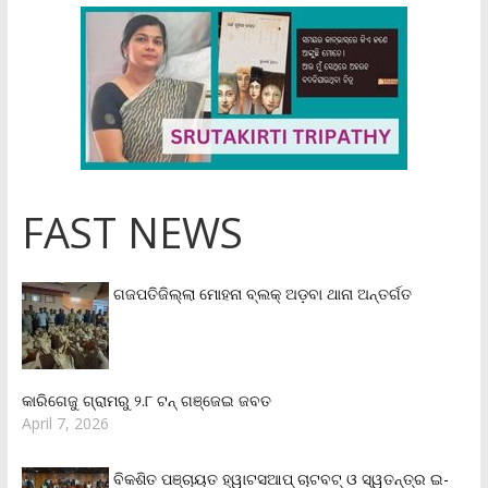
FAST NEWS
ଗଜପତିଜିଲ୍ଲା ମୋହନା ବ୍ଲକ୍‌ ଅଡ଼ବା ଥାନା ଅନ୍ତର୍ଗତ
କାରିଗେଜୁ ଗ୍ରାମରୁ ୨.୮ ଟନ୍ ଗଞ୍ଜେଇ ଜବତ
April 7, 2026
ବିକଶିତ ପଞ୍ଚାୟତ ହ୍ୱାଟସଆପ୍ ଚାଟବଟ୍ ଓ ସ୍ୱତନ୍ତ୍ର ଇ-