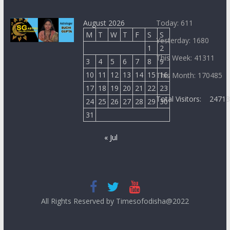
August 2026
Today: 611
M
T
W
T
F
S
S
Yesterday: 1680
1
2
This Week: 41311
3
4
5
6
7
8
9
10
11
12
13
14
15
16
This Month: 170485
17
18
19
20
21
22
23
Total Visitors:
2471
24
25
26
27
28
29
30
31
« Jul
All Rights Reserved by Timesofodisha@2022