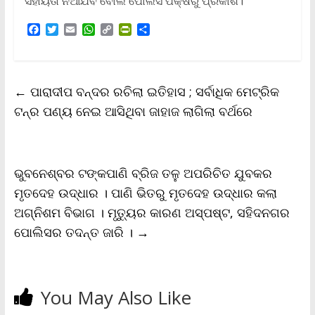
ସହାୟତା ନିଆଯିବ ବୋଲି ପୋଲିସ ପକ୍ଷରୁ ପ୍ରକାଶ।
F
T
E
W
C
P
S
a
w
m
h
o
r
h
c
i
a
a
p
i
a
e
t
i
t
y
n
r
b
t
l
s
L
t
e
←
ପାରାଦୀପ ବନ୍ଦର ରଚିଲା ଇତିହାସ ; ସର୍ବାଧିକ ମେଟ୍ରିକ
o
e
A
i
F
o
r
p
n
r
ଟନ୍‌ର ପଣ୍ୟ ନେଇ ଆସିଥିବା ଜାହାଜ ଲାଗିଲା ବର୍ଥରେ
k
p
k
i
e
n
d
l
ଭୁବନେଶ୍ବର ଟଙ୍କପାଣି ବ୍ରିଜ ତଳୁ ଅପରିଚିତ ଯୁବକର
y
ମୃତଦେହ ଉଦ୍ଧାର । ପାଣି ଭିତରୁ ମୃତଦେହ ଉଦ୍ଧାର କଲା
ଅଗ୍ନିଶମ ବିଭାଗ । ମୃତ୍ୟୁର କାରଣ ଅସ୍ପଷ୍ଟ, ସହିଦନଗର
ପୋଲିସର ତଦନ୍ତ ଜାରି ।
→
You May Also Like