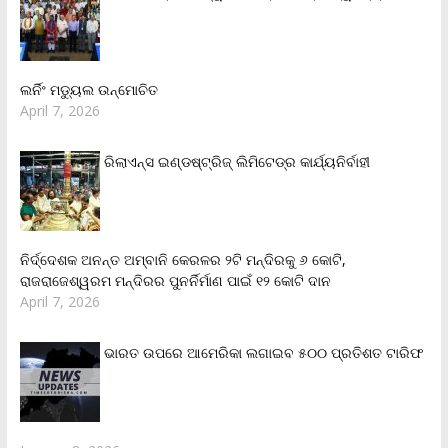
ଲର୍ନିଂ ମଡ୍ୟୁଲ ଉନ୍ମୋଚିତ
April 7, 2026
ରିଲାଏନ୍‌ସ ଇଣ୍ଡଷ୍ଟ୍ରିଜ୍ ଲିମିଟେଡ୍‌ର କାର୍ଯ୍ୟନିର୍ବାହୀ
ନିର୍ଦ୍ଦେଶକ ଅନନ୍ତ ଅମ୍ବାନି କେରଳର ୨ଟି ମନ୍ଦିରକୁ ୬ କୋଟି,
ରାଜରାଜେଶ୍ୱରମ ମନ୍ଦିରର ପୁନର୍ନିର୍ମାଣ ପାଇଁ ୧୨ କୋଟି ଦାନ
April 7, 2026
ଭାରତ ଉପରେ ଆମେରିକା ଲଗାଇବ ୫୦୦ ପ୍ରତିଶତ ଟାରିଫ