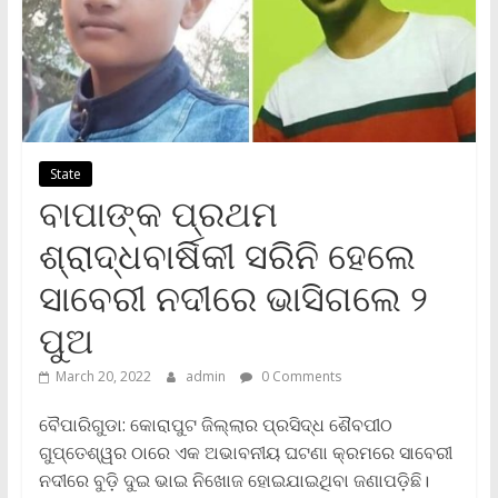
State
ବାପାଙ୍କ ପ୍ରଥମ
ଶ୍ରାଦ୍ଧବାର୍ଷିକୀ ସରିନି ହେଲେ
ସାବେରୀ ନଦୀରେ ଭାସିଗଲେ ୨
ପୁଅ
March 20, 2022
admin
0 Comments
ବୈପାରିଗୁଡା: କୋରାପୁଟ ଜିଲ୍ଲାର ପ୍ରସିଦ୍ଧ ଶୈବପୀଠ
ଗୁପ୍ତେଶ୍ୱର ଠାରେ ଏକ ଅଭାବନୀୟ ଘଟଣା କ୍ରମରେ ସାବେରୀ
ନଦୀରେ ବୁଡ଼ି ଦୁଇ ଭାଇ ନିଖୋଜ ହୋଇଯାଇଥିବା ଜଣାପଡ଼ିଛି।