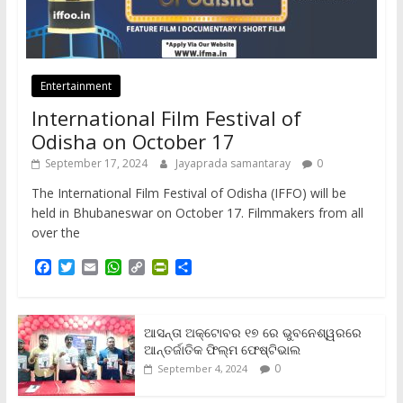
Entertainment
International Film Festival of
Odisha on October 17
September 17, 2024
Jayaprada samantaray
0
The International Film Festival of Odisha (IFFO) will be
held in Bhubaneswar on October 17. Filmmakers from all
over the
F
T
E
W
C
P
S
a
w
m
h
o
r
h
c
i
a
a
p
i
a
e
t
i
t
y
n
r
b
t
l
s
L
t
e
ଆସନ୍ତା ଅକ୍ଟୋବର ୧୭ ରେ ଭୁବନେଶ୍ୱରରେ
o
e
A
i
F
ଆନ୍ତର୍ଜାତିକ ଫିଲ୍ମ ଫେଷ୍ଟିଭାଲ
o
r
p
n
r
0
September 4, 2024
k
p
k
i
e