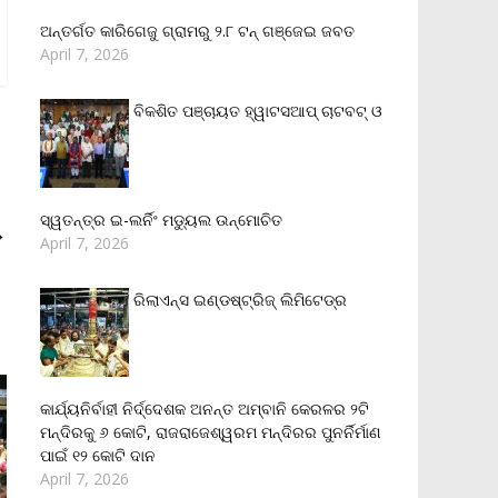
ଅନ୍ତର୍ଗତ କାରିଗେଜୁ ଗ୍ରାମରୁ ୨.୮ ଟନ୍ ଗଞ୍ଜେଇ ଜବତ
April 7, 2026
ବିକଶିତ ପଞ୍ଚାୟତ ହ୍ୱାଟସଆପ୍ ଚାଟବଟ୍ ଓ
ସ୍ୱତନ୍ତ୍ର ଇ-ଲର୍ନିଂ ମଡ୍ୟୁଲ ଉନ୍ମୋଚିତ
→
April 7, 2026
ରିଲାଏନ୍‌ସ ଇଣ୍ଡଷ୍ଟ୍ରିଜ୍ ଲିମିଟେଡ୍‌ର
କାର୍ଯ୍ୟନିର୍ବାହୀ ନିର୍ଦ୍ଦେଶକ ଅନନ୍ତ ଅମ୍ବାନି କେରଳର ୨ଟି
ମନ୍ଦିରକୁ ୬ କୋଟି, ରାଜରାଜେଶ୍ୱରମ ମନ୍ଦିରର ପୁନର୍ନିର୍ମାଣ
ପାଇଁ ୧୨ କୋଟି ଦାନ
April 7, 2026