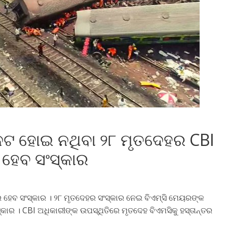
ହ୍ନଟ ହୋଇ ନଥିବା ୨୮ ମୃତଦେହର CBI
 ହେବ ସଂସ୍କାର
ର ହେବ ସଂସ୍କାର । ୨୮ ମୃତଦେହର ସଂସ୍କାର ନେଇ ବିଏମ୍‌ସି ମେୟରଙ୍କ
ାର । CBI ଅଧିକାରୀଙ୍କ ଉପସ୍ଥିତିରେ ମୃତଦେହ ବିଏମସିକୁ ହସ୍ତାନ୍ତର