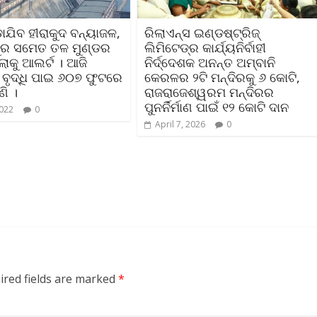
ାଯିବ ହୀରାକୁଦ ବନ୍ୟାଜଳ,
ରିଲାଏନ୍‌ସ ଇଣ୍ଡଷ୍ଟ୍ରିଜ୍
ୁର ସମେତ ତଳ ମୁଣ୍ଡର
ଲିମିଟେଡ୍‌ର କାର୍ଯ୍ୟନିର୍ବାହୀ
୍ଲାକୁ ଆଲର୍ଟ । ଆଜି
ନିର୍ଦ୍ଦେଶକ ଅନନ୍ତ ଅମ୍ବାନି
ବୃଦ୍ଧି ପାଇ ୬୦୭ ଫୁଟରେ
କେରଳର ୨ଟି ମନ୍ଦିରକୁ ୬ କୋଟି,
ଣି ।
ରାଜରାଜେଶ୍ୱରମ ମନ୍ଦିରର
ପୁନର୍ନିର୍ମାଣ ପାଇଁ ୧୨ କୋଟି ଦାନ
2022
0
April 7, 2026
0
ired fields are marked
*