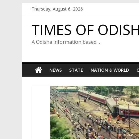
Skip
Thursday, August 6, 2026
to
content
TIMES OF ODIS
A Odisha information based…
NEWS
STATE
NATION & WORLD
C