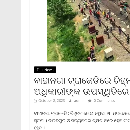
Fast News
ବାହାନଗା ଟ୍ରାଜେଡିରେ ଚି
ଅଧିକାରୀଙ୍କ ଉପସ୍ଥିତିରେ
October 8, 2023
admin
0 Comments
ବାହାନଗା ଟ୍ରାଜେଡି : ଚିହ୍ନଟ ହୋଇ ନଥିବା ୨୮ ମୃତଦେହ
ସୂଚନା । ଭରତପୁର ଓ ସତ୍ୟନଗର ଶ୍ମଶାନରେ ହେବ ସଂସ୍କ
ହେବ ।