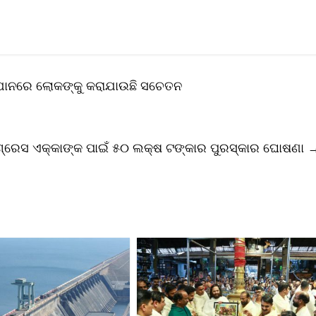
ାନରେ ଲୋକଙ୍କୁ କରାଯାଉଛି ସଚେତନ
ୀପଗ୍ରେସ ଏକ୍କାଙ୍କ ପାଇଁ ୫୦ ଲକ୍ଷ ଟଙ୍କାର ପୁରସ୍କାର ଘୋଷଣା