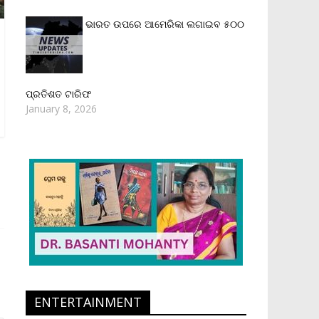
ଭାରତ ଉପରେ ଆମେରିକା ଲଗାଇବ ୫୦୦
ପ୍ରତିଶତ ଟାରିଫ
January 8, 2026
ENTERTAINMENT