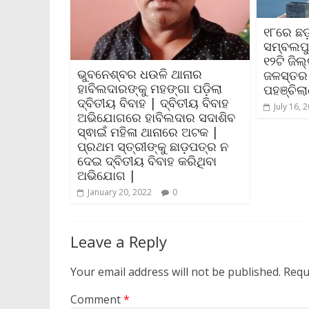
୧୮ରେ ଛଡ଼
ସମ୍ବଲପ
୧୨ଟି ଜିଲ
ଭୁବନେଶ୍ବର ଧଉଳି ଥାନାର
ଜଳସ୍ତର 
ହାବିଲଦାରଙ୍କୁ ମହଙ୍ଗା ପଡ଼ିଲା
ପହଞ୍ଚିଲା
ଦ୍ବିତୀୟ ବିବାହ | ଦ୍ବିତୀୟ ବିବାହ
July 16, 
ଅଭିଯୋଗରେ ହାବିଲଦାର ସଦାଶିବ
ସ୍ଵାଇଁ ମହିଳା ଥାନାରେ ଅଟକ |
ପ୍ରଥମ ସ୍ତ୍ରୀଙ୍କୁ ଛାଡ଼ପତ୍ର ନ
ଦେଇ ଦ୍ବିତୀୟ ବିବାହ କରିଥିବା
ଅଭିଯୋଗ |
January 20, 2022
0
Leave a Reply
Your email address will not be published.
Requ
Comment
*