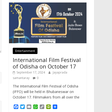
Entertainment
International Film Festival
of Odisha on October 17
September 17, 2024
Jayaprada
samantaray
0
The International Film Festival of Odisha
(IFFO) will be held in Bhubaneswar on
October 17. Filmmakers from all over the
F
T
E
W
C
P
S
a
w
m
h
o
r
h