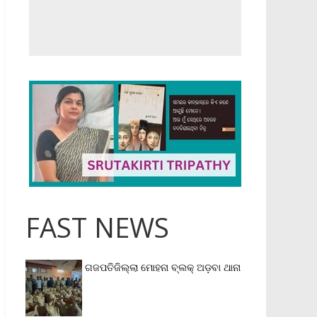
FAST NEWS
ଗଜପତିଜିଲ୍ଲା ମୋହନା ବ୍ଲକ୍‌ ଅଡ଼ବା ଥାନା