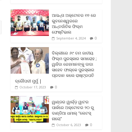
c
i
a
a
p
i
a
e
t
i
t
y
n
r
b
t
l
s
L
t
e
ଆସନ୍ତା ଅକ୍ଟୋବର ୧୭ ରେ
o
e
A
i
F
ଭୁବନେଶ୍ୱରରେ
o
r
p
n
r
ଆନ୍ତର୍ଜାତିକ ଫିଲ୍ମ
k
p
k
i
ଫେଷ୍ଟିଭାଲ
e
0
September 4, 2024
n
d
l
ଦିଲ୍ଲୀରେ ୬୯ ତମ ଜାତୀୟ
y
ଫିଲ୍ମ ପୁରସ୍କାର ସମାରୋହ ;
ୱାହିଦା ରେହମାନଙ୍କୁ ଦାଦା
ସାହେବ ଫାଲ୍‌କେ ପୁରସ୍କାର
ପ୍ରଦାନ କଲେ ରାଷ୍ଟ୍ରପତି
ଦ୍ରୌପଦୀ ମୁର୍ମୁ |
0
October 17, 2023
ୱାଣ୍ଡର ୱାର୍ଲ୍‌ଡ଼ ୱାଟର
ପାର୍କରେ ଅକ୍ଟୋବର ୨୦ ରୁ
ଦାଣ୍ଡିଆ ଧମାଲ୍ “ଲେଟସ୍
ନାଚୋ”
0
October 6, 2023