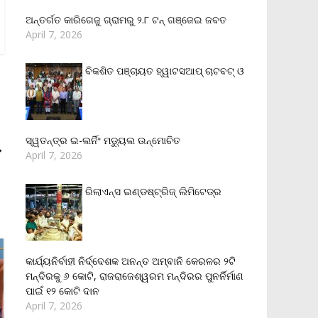
ଅନ୍ତର୍ଗତ କାରିଗେଜୁ ଗ୍ରାମରୁ ୨.୮ ଟନ୍ ଗଞ୍ଜେଇ ଜବତ
April 7, 2026
ବିକଶିତ ପଞ୍ଚାୟତ ହ୍ୱାଟସଆପ୍ ଚାଟବଟ୍ ଓ
ସ୍ୱତନ୍ତ୍ର ଇ-ଲର୍ନିଂ ମଡ୍ୟୁଲ ଉନ୍ମୋଚିତ
→
April 7, 2026
ରିଲାଏନ୍‌ସ ଇଣ୍ଡଷ୍ଟ୍ରିଜ୍ ଲିମିଟେଡ୍‌ର
କାର୍ଯ୍ୟନିର୍ବାହୀ ନିର୍ଦ୍ଦେଶକ ଅନନ୍ତ ଅମ୍ବାନି କେରଳର ୨ଟି
ମନ୍ଦିରକୁ ୬ କୋଟି, ରାଜରାଜେଶ୍ୱରମ ମନ୍ଦିରର ପୁନର୍ନିର୍ମାଣ
ପାଇଁ ୧୨ କୋଟି ଦାନ
April 7, 2026