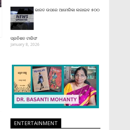
ଭାରତ ଉପରେ ଆମେରିକା ଲଗାଇବ ୫୦୦
ପ୍ରତିଶତ ଟାରିଫ
January 8, 2026
ENTERTAINMENT