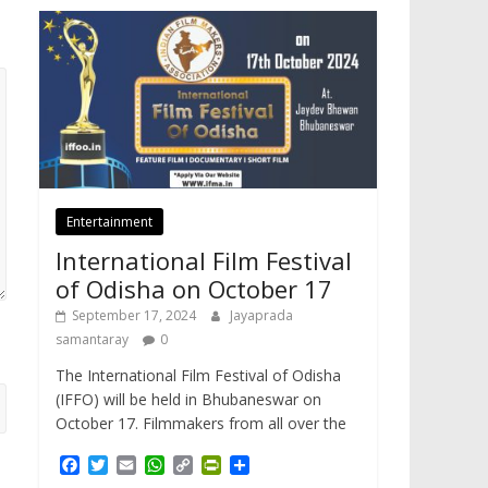
Entertainment
International Film Festival
of Odisha on October 17
September 17, 2024
Jayaprada
samantaray
0
The International Film Festival of Odisha
(IFFO) will be held in Bhubaneswar on
October 17. Filmmakers from all over the
F
T
E
W
C
P
S
a
w
m
h
o
r
h