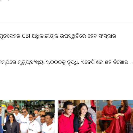
 ମୃତଦେହର CBI ଅଧିକାରୀଙ୍କ ଉପସ୍ଥିତିରେ ହେବ ସଂସ୍କାର
ମ୍ପରେ ମୃତ୍ୟୁସଂଖ୍ୟା ୨,୦୦୦କୁ ବୃଦ୍ଧି, ଏବେବି ଶହ ଶହ ନିଖୋଜ