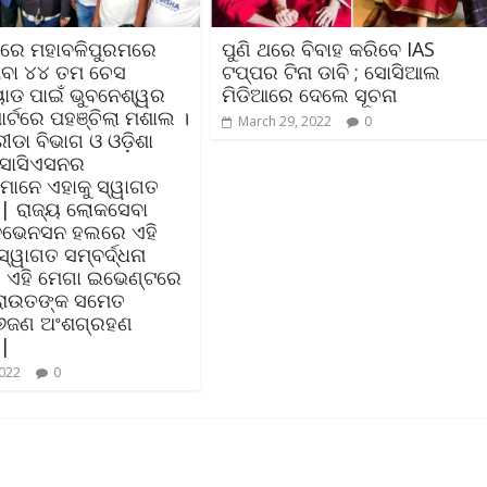
୮ରେ ମହାବଳିପୁରମରେ
ପୁଣି ଥରେ ବିବାହ କରିବେ IAS
ଥିବା ୪୪ ତମ ଚେସ
ଟପ୍ପର ଟିନା ଡାବି ; ସୋସିଆଲ
ାଡ ପାଇଁ ଭୁବନେଶ୍ୱର
ମିଡିଆରେ ଦେଲେ ସୂଚନା
୍ଟରେ ପହଞ୍ଚିଲା ମଶାଲ ।
March 29, 2022
0
ରୀଡା ବିଭାଗ ଓ ଓଡ଼ିଶା
ସୋସିଏସନର
୍ତାମାନେ ଏହାକୁ ସ୍ୱାଗତ
ି | ରାଜ୍ୟ ଲୋକସେବା
ଭେନସନ ହଲରେ ଏହି
୍ୱାଗତ ସମ୍ବର୍ଦ୍ଧନା
। ଏହି ମେଗା ଇଭେଣ୍ଟରେ
 ରାଉତଙ୍କ ସମେତ
ୁ ୬ଜଣ ଅଂଶଗ୍ରହଣ
 |
2022
0