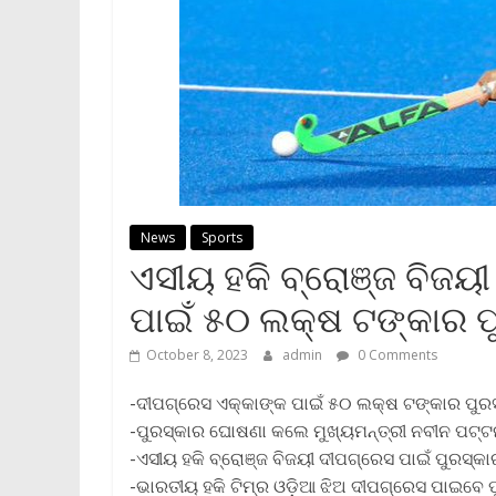
News
Sports
ଏସୀୟ ହକି ବ୍ରୋଞ୍ଜ ବିଜୟୀ
ପାଇଁ ୫୦ ଲକ୍ଷ ଟଙ୍କାର 
October 8, 2023
admin
0 Comments
-ଦୀପଗ୍ରେସ ଏକ୍କାଙ୍କ ପାଇଁ ୫୦ ଲକ୍ଷ ଟଙ୍କାର ପୁ
-ପୁରସ୍କାର ଘୋଷଣା କଲେ ମୁଖ୍ୟମନ୍ତ୍ରୀ ନବୀନ ପଟ୍
-ଏସୀୟ ହକି ବ୍ରୋଞ୍ଜ ବିଜୟୀ ଦୀପଗ୍ରେସ ପାଇଁ ପୁରସ୍
-ଭାରତୀୟ ହକି ଟିମ୍‌ର ଓଡ଼ିଆ ଝିଅ ଦୀପଗ୍ରେସ ପାଇବେ 