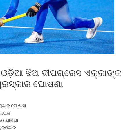
 ଓଡ଼ିଆ ଝିଅ ଦୀପଗ୍ରେସ ଏକ୍କାଙ୍କ
ପୁରସ୍କାର ଘୋଷଣା
ରସ୍କାର ଘୋଷଣା
ଟନାୟକ
କାର ଘୋଷଣା
ପୁରସ୍କାର