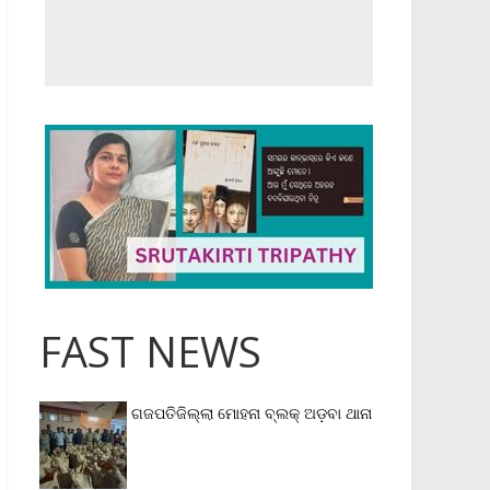
FAST NEWS
ଗଜପତିଜିଲ୍ଲା ମୋହନା ବ୍ଲକ୍‌ ଅଡ଼ବା ଥାନା