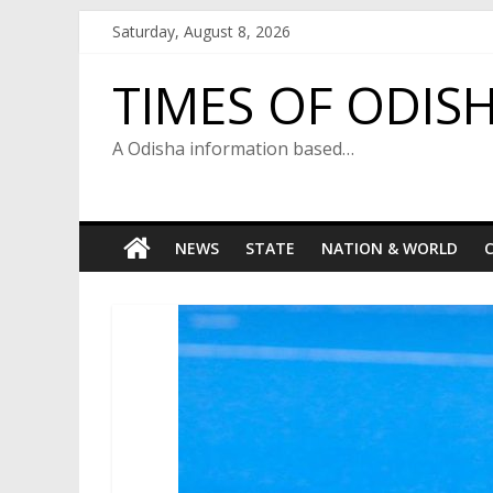
Skip
Saturday, August 8, 2026
to
content
TIMES OF ODIS
A Odisha information based…
NEWS
STATE
NATION & WORLD
C