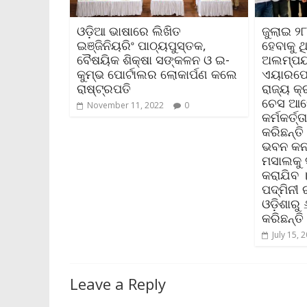
ଓଡ଼ିଆ ଭାଷାରେ ଲିଖିତ
ଜୁଲାଇ ୨
ଇଞ୍ଜିନିୟରିଂ ପାଠ୍ୟପୁସ୍ତକ,
ହେବାକୁ 
ବୈଷୟିକ ଶିକ୍ଷା ସଙ୍କଳନ ଓ ଇ-
ଅଲମ୍ପୟ
କୁମ୍ଭ ପୋର୍ଟାଲର ଲୋକାର୍ପଣ କଲେ
ଏୟାରପୋର
ରାଷ୍ଟ୍ରପତି
ରାଜ୍ୟ କ୍
ଚେସ ଆ
November 11, 2022
0
କର୍ମକର୍ତ
କରିଛନ୍ତ
ଭବନ କନ
ମସାଲକୁ ସ
କରାଯିବ 
ପଦ୍ମିନୀ
ଓଡ଼ିଶାର
କରିଛନ୍ତି
July 15, 
Leave a Reply