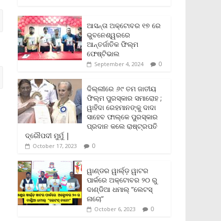
c
i
a
a
p
i
a
e
t
i
t
y
n
r
b
t
l
s
L
t
e
ଆସନ୍ତା ଅକ୍ଟୋବର ୧୭ ରେ
o
e
A
i
F
ଭୁବନେଶ୍ୱରରେ
o
r
p
n
r
ଆନ୍ତର୍ଜାତିକ ଫିଲ୍ମ
k
p
k
i
ଫେଷ୍ଟିଭାଲ
e
0
September 4, 2024
n
d
l
ଦିଲ୍ଲୀରେ ୬୯ ତମ ଜାତୀୟ
y
ଫିଲ୍ମ ପୁରସ୍କାର ସମାରୋହ ;
ୱାହିଦା ରେହମାନଙ୍କୁ ଦାଦା
ସାହେବ ଫାଲ୍‌କେ ପୁରସ୍କାର
ପ୍ରଦାନ କଲେ ରାଷ୍ଟ୍ରପତି
ଦ୍ରୌପଦୀ ମୁର୍ମୁ |
0
October 17, 2023
ୱାଣ୍ଡର ୱାର୍ଲ୍‌ଡ଼ ୱାଟର
ପାର୍କରେ ଅକ୍ଟୋବର ୨୦ ରୁ
ଦାଣ୍ଡିଆ ଧମାଲ୍ “ଲେଟସ୍
ନାଚୋ”
0
October 6, 2023