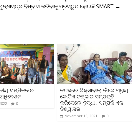
 ଯୁଦ୍ଧାସ୍ତ୍ର ବିଧ୍ବଂସ କରିବାକୁ ପ୍ରସ୍ତୁତ ହୋଇଛି SMART
→
ାତୀୟ ସମ୍ମିଳନୀର
କଟକରେ ରିକ୍ସାବାଲା ନାଁରେ ପ୍ରାୟ
 ଅଧିବେଶନ
କୋଟିଏ ଟଙ୍କାର ସମ୍ପତ୍ତି
କରିଦେଲେ ବୃଦ୍ଧା ; ସମ୍ପର୍କ ଏକ
 2022
0
ବିଶ୍ୱାସର
November 13, 2021
0