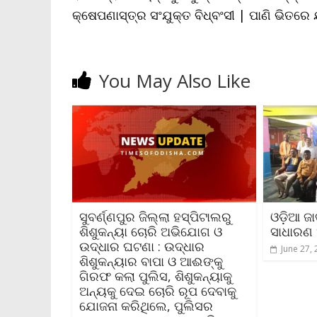
କ୍ଷେପଣାସ୍ତ୍ର ସଂଯୁକ୍ତ ବିଧ୍ବଂସୀ | ପାଣି ଭିତରେ
You May Also Like
ସୁବର୍ଣ୍ଣପୁର ଜିଲ୍ଲା ହସ୍ପିଟାଲରୁ
ଓଡ଼ିଆ ଜ
ଶିଶୁକନ୍ୟା ଚୋରି ଅଭିଯୋଗ ଓ
ସାଧାରଣ
ଉଦ୍ଧାର ଘଟଣା : ଉଦ୍ଧାର
June 27,
ଶିଶୁକନ୍ୟାର ବାପା ଓ ଆଈଙ୍କୁ
ଗିରଫ କଲା ପୁଲିସ, ଶିଶୁକନ୍ୟାକୁ
ଅନ୍ୟକୁ ଦେଇ ଚୋରି ରୂପ ଦେବାକୁ
ଯୋଜନା କରିଥିଲେ, ପୁଲିସର