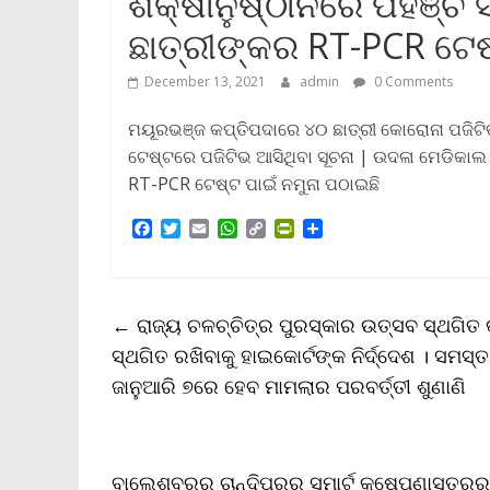
ଶିକ୍ଷାନୁଷ୍ଠାନରେ ପହଞ୍ଚି 
ଛାତ୍ରୀଙ୍କର RT-PCR ଟେଷ
December 13, 2021
admin
0 Comments
ମୟୂରଭଞ୍ଜ କପ୍ତିପଦାରେ ୪୦ ଛାତ୍ରୀ କୋରୋନା ପଜିଟିଭ 
ଟେଷ୍ଟରେ ପଜିଟିଭ ଆସିଥିବା ସୂଚନା | ଉଦଳା ମେଡିକାଲ ଟ
RT-PCR ଟେଷ୍ଟ ପାଇଁ ନମୁନା ପଠାଇଛି
F
T
E
W
C
P
S
a
w
m
h
o
r
h
c
i
a
a
p
i
a
e
t
i
t
y
n
r
b
t
l
s
L
t
e
←
ରାଜ୍ୟ ଚଳଚ୍ଚିତ୍ର ପୁରସ୍କାର ଉତ୍ସବ ସ୍ଥଗିତ
o
e
A
i
F
o
r
p
n
r
ସ୍ଥଗିତ ରଖିବାକୁ ହାଇକୋର୍ଟଙ୍କ ନିର୍ଦ୍ଦେଶ । ସମସ୍
k
p
k
i
ଜାନୁଆରି ୭ରେ ହେବ ମାମଲାର ପରବର୍ତ୍ତୀ ଶୁଣାଣି
e
n
d
l
y
ବାଲେଶ୍ବରର ଚାନ୍ଦିପୁରରୁ ସ୍ମାର୍ଟ କ୍ଷେପଣାସ୍