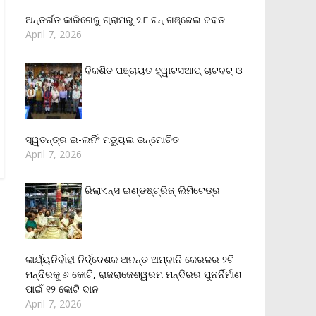
ଅନ୍ତର୍ଗତ କାରିଗେଜୁ ଗ୍ରାମରୁ ୨.୮ ଟନ୍ ଗଞ୍ଜେଇ ଜବତ
April 7, 2026
ବିକଶିତ ପଞ୍ଚାୟତ ହ୍ୱାଟସଆପ୍ ଚାଟବଟ୍ ଓ
ସ୍ୱତନ୍ତ୍ର ଇ-ଲର୍ନିଂ ମଡ୍ୟୁଲ ଉନ୍ମୋଚିତ
April 7, 2026
ରିଲାଏନ୍‌ସ ଇଣ୍ଡଷ୍ଟ୍ରିଜ୍ ଲିମିଟେଡ୍‌ର
କାର୍ଯ୍ୟନିର୍ବାହୀ ନିର୍ଦ୍ଦେଶକ ଅନନ୍ତ ଅମ୍ବାନି କେରଳର ୨ଟି
ମନ୍ଦିରକୁ ୬ କୋଟି, ରାଜରାଜେଶ୍ୱରମ ମନ୍ଦିରର ପୁନର୍ନିର୍ମାଣ
ପାଇଁ ୧୨ କୋଟି ଦାନ
April 7, 2026