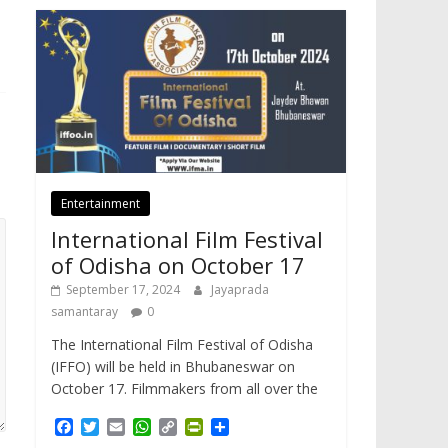
Entertainment
International Film Festival
of Odisha on October 17
September 17, 2024
Jayaprada
samantaray
0
The International Film Festival of Odisha
(IFFO) will be held in Bhubaneswar on
October 17. Filmmakers from all over the
F
T
E
W
C
P
S
a
w
m
h
o
r
h