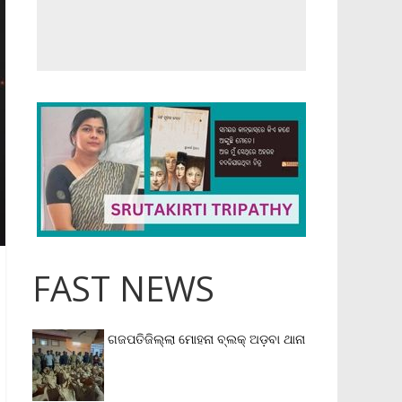
FAST NEWS
ଗଜପତିଜିଲ୍ଲା ମୋହନା ବ୍ଲକ୍‌ ଅଡ଼ବା ଥାନା