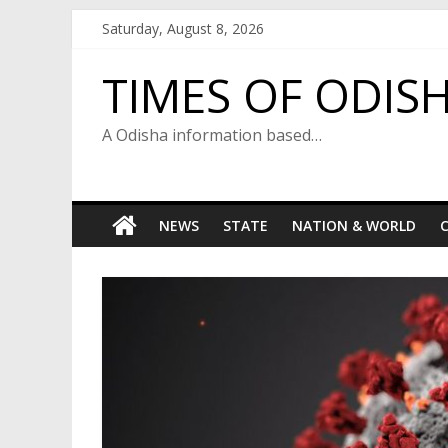
Skip
Saturday, August 8, 2026
to
content
TIMES OF ODIS
A Odisha information based…
NEWS
STATE
NATION & WORLD
C