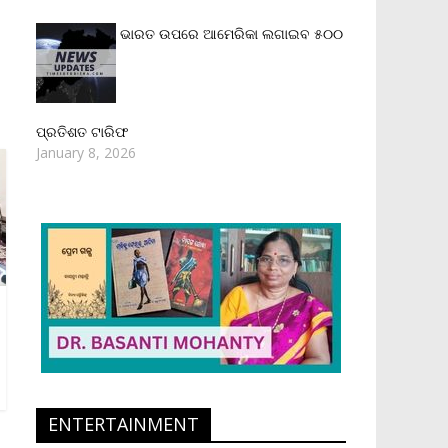
ଭାରତ ଉପରେ ଆମେରିକା ଲଗାଇବ ୫୦୦
ପ୍ରତିଶତ ଟାରିଫ
January 8, 2026
ENTERTAINMENT