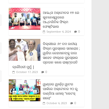
c
i
a
a
p
i
a
e
t
i
t
y
n
r
b
t
l
s
L
t
e
ଆସନ୍ତା ଅକ୍ଟୋବର ୧୭ ରେ
o
e
A
i
F
ଭୁବନେଶ୍ୱରରେ
o
r
p
n
r
ଆନ୍ତର୍ଜାତିକ ଫିଲ୍ମ
k
p
k
i
ଫେଷ୍ଟିଭାଲ
e
0
September 4, 2024
n
d
l
ଦିଲ୍ଲୀରେ ୬୯ ତମ ଜାତୀୟ
y
ଫିଲ୍ମ ପୁରସ୍କାର ସମାରୋହ ;
ୱାହିଦା ରେହମାନଙ୍କୁ ଦାଦା
ସାହେବ ଫାଲ୍‌କେ ପୁରସ୍କାର
ପ୍ରଦାନ କଲେ ରାଷ୍ଟ୍ରପତି
ଦ୍ରୌପଦୀ ମୁର୍ମୁ |
0
October 17, 2023
ୱାଣ୍ଡର ୱାର୍ଲ୍‌ଡ଼ ୱାଟର
ପାର୍କରେ ଅକ୍ଟୋବର ୨୦ ରୁ
ଦାଣ୍ଡିଆ ଧମାଲ୍ “ଲେଟସ୍
ନାଚୋ”
0
October 6, 2023