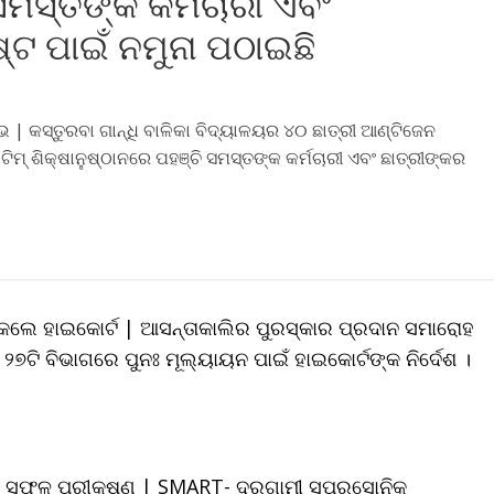
ସମସ୍ତଙ୍କ କର୍ମଚାରୀ ଏବଂ
୍ଟ ପାଇଁ ନମୁନା ପଠାଇଛି
| କସ୍ତୁରବା ଗାନ୍ଧି ବାଳିକା ବିଦ୍ୟାଳୟର ୪୦ ଛାତ୍ରୀ ଆଣ୍ଟିଜେନ
ିମ୍ ଶିକ୍ଷାନୁଷ୍ଠାନରେ ପହଞ୍ଚି ସମସ୍ତଙ୍କ କର୍ମଚାରୀ ଏବଂ ଛାତ୍ରୀଙ୍କର
 କଲେ ହାଇକୋର୍ଟ | ଆସନ୍ତାକାଲିର ପୁରସ୍କାର ପ୍ରଦାନ ସମାରୋହ
ତ ୨୭ଟି ବିଭାଗରେ ପୁନଃ ମୂଲ୍ୟାୟନ ପାଇଁ ହାଇକୋର୍ଟଙ୍କ ନିର୍ଦେଶ ।
ତ୍ରର ସଫଳ ପରୀକ୍ଷଣ | SMART- ଦୂରଗାମୀ ସୁପରସୋନିକ