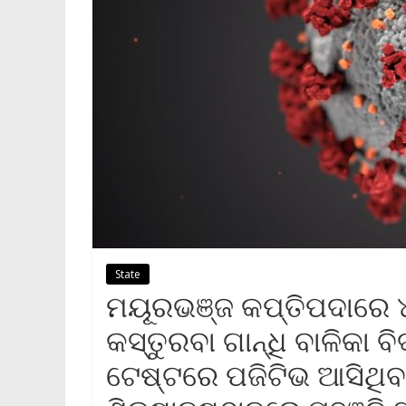
State
ମୟୂରଭଞ୍ଜ କପ୍ତିପଦାରେ ୪
କସ୍ତୁରବା ଗାନ୍ଧି ବାଳିକା
ଟେଷ୍ଟରେ ପଜିଟିଭ ଆସିଥିବା