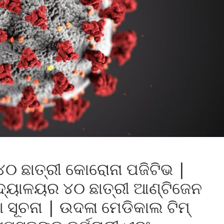
୦ ଛାତ୍ରୀ କୋରୋନା ପଜିଟିଭ |
 ବିଦ୍ୟାଳୟର ୪୦ ଛାତ୍ରୀ ଆଣ୍ଟିଜେନ
 ସୂଚନା | ଉଦଳା ମେଡିକାଲ ଟିମ୍