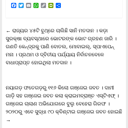
F
T
E
W
C
P
S
a
w
m
h
o
r
h
c
i
a
a
p
i
a
e
t
i
t
y
n
r
b
t
l
s
L
t
e
←
ରାଜ୍ୟର ୪୫ଟି ବୁଥ୍‌ରେ ଚାଲିଛି ସାନି ମତଦାନ । କଡ଼ା
o
e
A
i
F
o
r
p
n
r
ସୁରକ୍ଷା ବ୍ୟବସ୍ଥାରେ ଭୋଟରଙ୍କ ଭୋଟ ଗ୍ରହଣ ଜାରି ।
k
p
k
i
ଗଣତି କେନ୍ଦ୍ରକୁ ପାଣି ବୋତଲ, ମୋବାଇଲ୍‌, ସ୍ପାଏପେନ୍
e
n
ମନା । ପ୍ରଥମ ଓ ଦ୍ବିତୀୟ ପର୍ଯ୍ୟାୟ ନିର୍ବାଚନବେଳେ
d
l
ବାଧାପ୍ରାପ୍ତ ହୋଇଥିଲା ମତଦାନ ।
y
ନୟାଗଡ଼ ଫତେଗଡ଼ରୁ ୧୧୬ କିଲୋ ଗଞ୍ଜେଇ ଜବତ । ଦାମୀ
ଗାଡ଼ି ସହ ଗଞ୍ଜେଇ ଜବତ କଲା କ୍ରାଇମବ୍ରାଞ୍ଚ ଏସ୍‌ଟିଏଫ୍‌ ।
ଗଞ୍ଜେଇ ଚାଲାଣ ଅଭିଯୋଗରେ ବୁଲୁ ବେହେରା ଗିରଫ ।
୨୦୨୦ରୁ ଏବେ ସୁଦ୍ଧା ୯୦ କ୍ବିଣ୍ଟାଇ ଗଞ୍ଜେଇ ଜବତ ହୋଇଛି
→