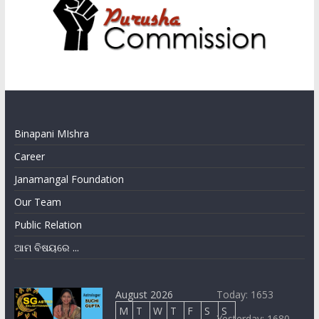
Binapani MIshra
Career
Janamangal Foundation
Our Team
Public Relation
ଆମ ବିଷୟରେ ...
August 2026
Today: 1653
M
T
W
T
F
S
S
Yesterday: 1680