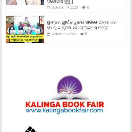
ଦ୍ରୌପଦୀ ମୁର୍ମୁ |
0
October 17, 2023
ୱାଣ୍ଡର ୱାର୍ଲ୍‌ଡ଼ ୱାଟର ପାର୍କରେ ଅକ୍ଟୋବର
୨୦ ରୁ ଦାଣ୍ଡିଆ ଧମାଲ୍ “ଲେଟସ୍ ନାଚୋ”
0
October 6, 2023