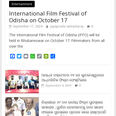
Entertainment
International Film Festival of
Odisha on October 17
September 17, 2024
Jayaprada samantaray
0
The International Film Festival of Odisha (IFFO) will be
held in Bhubaneswar on October 17. Filmmakers from all
over the
F
T
E
W
C
P
S
a
w
m
h
o
r
h
c
i
a
a
p
i
a
e
t
i
t
y
n
r
b
t
l
s
L
t
e
ଆସନ୍ତା ଅକ୍ଟୋବର ୧୭ ରେ ଭୁବନେଶ୍ୱରରେ
o
e
A
i
F
ଆନ୍ତର୍ଜାତିକ ଫିଲ୍ମ ଫେଷ୍ଟିଭାଲ
o
r
p
n
r
0
September 4, 2024
k
p
k
i
e
n
ଦିଲ୍ଲୀରେ ୬୯ ତମ ଜାତୀୟ ଫିଲ୍ମ ପୁରସ୍କାର
d
ସମାରୋହ ; ୱାହିଦା ରେହମାନଙ୍କୁ ଦାଦା ସାହେବ
l
y
ଫାଲ୍‌କେ ପୁରସ୍କାର ପ୍ରଦାନ କଲେ ରାଷ୍ଟ୍ରପତି