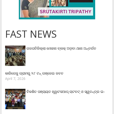
FAST NEWS
ଗଜପତିଜିଲ୍ଲା ମୋହନା ବ୍ଲକ୍‌ ଅଡ଼ବା ଥାନା ଅନ୍ତର୍ଗତ
କାରିଗେଜୁ ଗ୍ରାମରୁ ୨.୮ ଟନ୍ ଗଞ୍ଜେଇ ଜବତ
April 7, 2026
ବିକଶିତ ପଞ୍ଚାୟତ ହ୍ୱାଟସଆପ୍ ଚାଟବଟ୍ ଓ ସ୍ୱତନ୍ତ୍ର ଇ-