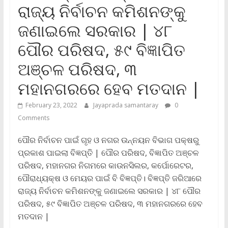
ରାଜ୍ୟ ନିର୍ବାଚନ କମିଶନଙ୍କୁ
ଜଣାଇଲେ ସରକାର | ୪୮
ପୌର ପରିଷଦ, ୫୯ ବିଜ୍ଞାପିତ
ଅଞ୍ଚଳ ପରିଷଦ, ୩
ମହାନଗରରେ ହେବ ମତଦାନ |
February 23, 2022
Jayaprada samantaray
0
Comments
ପୌର ନିର୍ବାଚନ ପାଇଁ ଗୃହ ଓ ନଗର ଉନ୍ନୟନ ବିଭାଗ ପକ୍ଷରୁ
ପ୍ରକାଶ ପାଇଲା ବିଜ୍ଞପ୍ତି | ପୌର ପରିଷଦ, ବିଜ୍ଞାପିତ ଅଞ୍ଚଳ
ପରିଷଦ, ମହାନଗର ନିଗମରେ କାଉନସିଲର, କର୍ପୋରେଟର,
ପୌରାଧ୍ୟକ୍ଷ ଓ ମେୟର ପାଇଁ ବି ବିଜ୍ଞପ୍ତି। ବିଜ୍ଞପ୍ତି ଜରିଆରେ
ରାଜ୍ୟ ନିର୍ବାଚନ କମିଶନଙ୍କୁ ଜଣାଇଲେ ସରକାର | ୪୮ ପୌର
ପରିଷଦ, ୫୯ ବିଜ୍ଞାପିତ ଅଞ୍ଚଳ ପରିଷଦ, ୩ ମହାନଗରରେ ହେବ
ମତଦାନ |