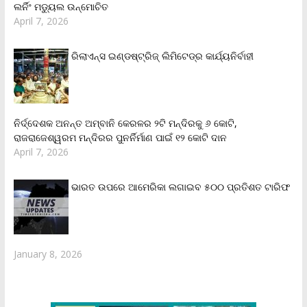
ଲର୍ନିଂ ମଡ୍ୟୁଲ ଉନ୍ମୋଚିତ
April 7, 2026
ରିଲାଏନ୍‌ସ ଇଣ୍ଡଷ୍ଟ୍ରିଜ୍ ଲିମିଟେଡ୍‌ର କାର୍ଯ୍ୟନିର୍ବାହୀ
ନିର୍ଦ୍ଦେଶକ ଅନନ୍ତ ଅମ୍ବାନି କେରଳର ୨ଟି ମନ୍ଦିରକୁ ୬ କୋଟି,
ରାଜରାଜେଶ୍ୱରମ ମନ୍ଦିରର ପୁନର୍ନିର୍ମାଣ ପାଇଁ ୧୨ କୋଟି ଦାନ
April 7, 2026
ଭାରତ ଉପରେ ଆମେରିକା ଲଗାଇବ ୫୦୦ ପ୍ରତିଶତ ଟାରିଫ
January 8, 2026