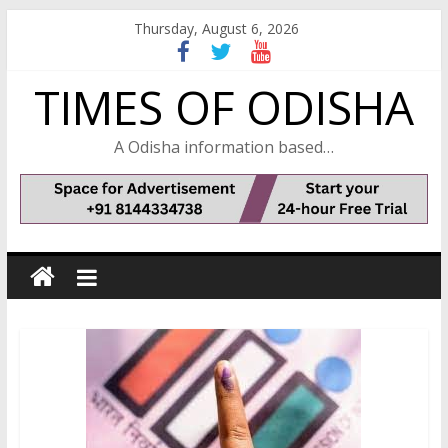
Skip
Thursday, August 6, 2026
to
content
TIMES OF ODISHA
A Odisha information based…