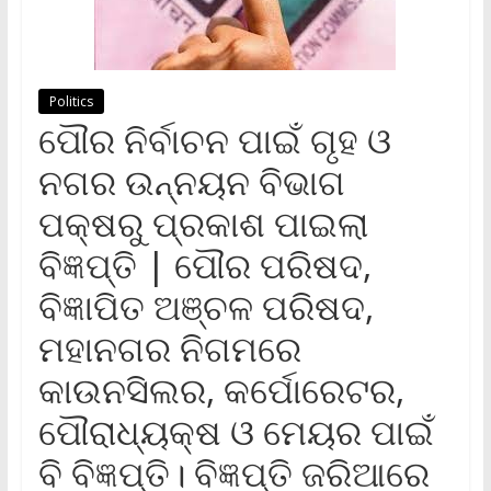
Politics
ପୌର ନିର୍ବାଚନ ପାଇଁ ଗୃହ ଓ
ନଗର ଉନ୍ନୟନ ବିଭାଗ
ପକ୍ଷରୁ ପ୍ରକାଶ ପାଇଲା
ବିଜ୍ଞପ୍ତି | ପୌର ପରିଷଦ,
ବିଜ୍ଞାପିତ ଅଞ୍ଚଳ ପରିଷଦ,
ମହାନଗର ନିଗମରେ
କାଉନସିଲର, କର୍ପୋରେଟର,
ପୌରାଧ୍ୟକ୍ଷ ଓ ମେୟର ପାଇଁ
ବି ବିଜ୍ଞପ୍ତି। ବିଜ୍ଞପ୍ତି ଜରିଆରେ