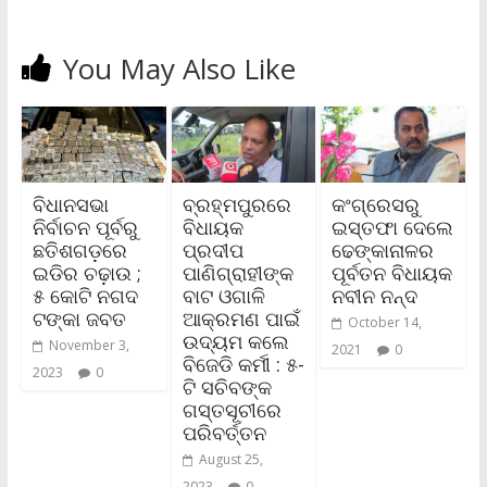
You May Also Like
ବିଧାନସଭା
ବ୍ରହ୍ମପୁରରେ
କଂଗ୍ରେସରୁ
ନିର୍ବାଚନ ପୂର୍ବରୁ
ବିଧାୟକ
ଇସ୍ତଫା ଦେଲେ
ଛତିଶଗଡ଼ରେ
ପ୍ରଦୀପ
ଢେଙ୍କାନାଳର
ଇଡିର ଚଢ଼ାଉ ;
ପାଣିଗ୍ରାହୀଙ୍କ
ପୂର୍ବତନ ବିଧାୟକ
୫ କୋଟି ନଗଦ
ବାଟ ଓଗାଳି
ନବୀନ ନନ୍ଦ
ଟଙ୍କା ଜବତ
ଆକ୍ରମଣ ପାଇଁ
October 14,
ଉଦ୍ୟମ କଲେ
November 3,
2021
0
ବିଜେଡି କର୍ମୀ : ୫-
2023
0
ଟି ସଚିବଙ୍କ
ଗସ୍ତସୂଚୀରେ
ପରିବର୍ତ୍ତନ
August 25,
2023
0