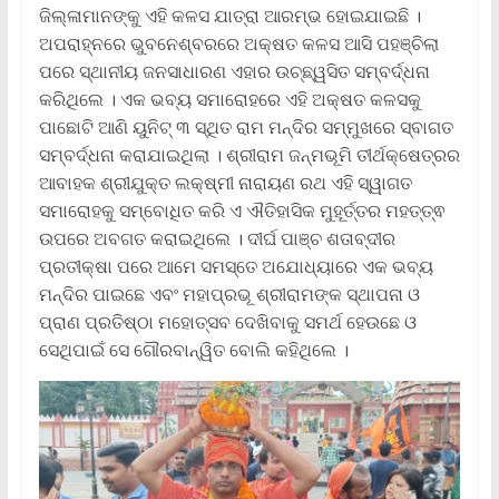
ଜିଲ୍ଳାମାନଙ୍କୁ ଏହି କଳସ ଯାତ୍ରା ଆରମ୍ଭ ହୋଇଯାଇଛି ।
ଅପରାହ୍ନରେ ଭୁବନେଶ୍ବରରେ ଅକ୍ଷତ କଳସ ଆସି ପହଞ୍ଚିଲା
ପରେ ସ୍ଥାନୀୟ ଜନସାଧାରଣ ଏହାର ଉଚ୍ଛ୍ୱସିତ ସମ୍ବର୍ଦ୍ଧନା
କରିଥିଲେ । ଏକ ଭବ୍ୟ ସମାରୋହରେ ଏହି ଅକ୍ଷତ କଳସକୁ
ପାଛୋଟି ଆଣି ୟୁନିଟ୍ ୩ ସ୍ଥିତ ରାମ ମନ୍ଦିର ସମ୍ମୁଖରେ ସ୍ବାଗତ
ସମ୍ବର୍ଦ୍ଧନା କରାଯାଇଥିଲା । ଶ୍ରୀରାମ ଜନ୍ମଭୂମି ତୀର୍ଥକ୍ଷେତ୍ରର
ଆବାହକ ଶ୍ରୀଯୁକ୍ତ ଲକ୍ଷ୍ମୀ ନାରାୟଣ ରଥ ଏହି ସ୍ୱାଗତ
ସମାରୋହକୁ ସମ୍ବୋଧିତ କରି ଏ ଐତିହାସିକ ମୁହୂର୍ତ୍ତର ମହତ୍ତ୍ଵ
ଉପରେ ଅବଗତ କରାଇଥିଲେ । ଦୀର୍ଘ ପାଞ୍ଚ ଶତାବ୍ଦୀର
ପ୍ରତୀକ୍ଷା ପରେ ଆମେ ସମସ୍ତେ ଅଯୋଧ୍ୟାରେ ଏକ ଭବ୍ୟ
ମନ୍ଦିର ପାଇଛେ ଏବଂ ମହାପ୍ରଭୂ ଶ୍ରୀରାମଙ୍କ ସ୍ଥାପନା ଓ
ପ୍ରାଣ ପ୍ରତିଷ୍ଠା ମହୋତ୍ସବ ଦେଖିବାକୁ ସମର୍ଥ ହେଉଛେ ଓ
ସେଥିପାଇଁ ସେ ଗୌରବାନ୍ୱିତ ବୋଲି କହିଥିଲେ ।