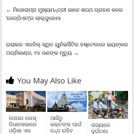
b
t
l
s
L
t
e
←
ମିଜୋରାମ୍‌ର ମୁଖ୍ୟମନ୍ତ୍ରୀ ଭାବେ ଶପଥ ଗ୍ରହଣ କଲେ
o
e
A
i
F
o
r
p
n
r
‘ଜେଡ୍‌ପିଏମ୍‌’ର ଲାଲ୍‌ଦୁହୋମା
k
p
k
i
e
n
d
l
ଇରାକର ଏରବିଲ୍‌ ସ୍ଥିତ ୟୁନିଭର୍ସିଟିର ହଷ୍ଟେଲରେ ଭୟଙ୍କର
y
ଅଗ୍ନିକାଣ୍ଡ, ୧୪ ଜଣଙ୍କ ମୃତ୍ୟୁ
→
You May Also Like
ପେପର ଲେସ୍‌
ଆଜିଠୁ
ବିଧାନସଭାରେ
ଭକ୍ତଙ୍କ ପାଇଁ
ରାଜ୍ୟରେ
ଓଡ଼ିଶା ଏକ
ବନ୍ଦ ରହିବ
ଦୁର୍ଘଟଣା