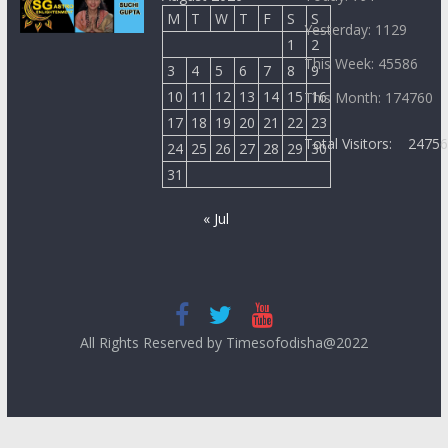
M
T
W
T
F
S
S
Yesterday: 1129
1
2
This Week: 45586
3
4
5
6
7
8
9
10
11
12
13
14
15
16
This Month: 174760
17
18
19
20
21
22
23
Total Visitors:
2475
24
25
26
27
28
29
30
31
« Jul
All Rights Reserved by Timesofodisha@2022