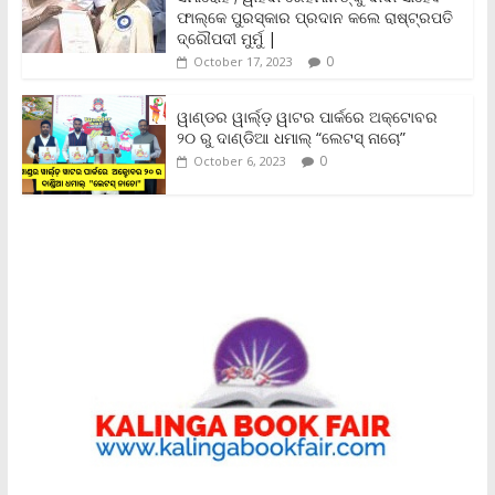
y
ଫାଲ୍‌କେ ପୁରସ୍କାର ପ୍ରଦାନ କଲେ ରାଷ୍ଟ୍ରପତି
ଦ୍ରୌପଦୀ ମୁର୍ମୁ |
0
October 17, 2023
ୱାଣ୍ଡର ୱାର୍ଲ୍‌ଡ଼ ୱାଟର ପାର୍କରେ ଅକ୍ଟୋବର
୨୦ ରୁ ଦାଣ୍ଡିଆ ଧମାଲ୍ “ଲେଟସ୍ ନାଚୋ”
0
October 6, 2023