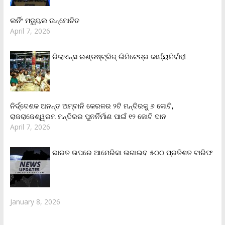
ଲର୍ନିଂ ମଡ୍ୟୁଲ ଉନ୍ମୋଚିତ
April 7, 2026
ରିଲାଏନ୍‌ସ ଇଣ୍ଡଷ୍ଟ୍ରିଜ୍ ଲିମିଟେଡ୍‌ର କାର୍ଯ୍ୟନିର୍ବାହୀ
ନିର୍ଦ୍ଦେଶକ ଅନନ୍ତ ଅମ୍ବାନି କେରଳର ୨ଟି ମନ୍ଦିରକୁ ୬ କୋଟି,
ରାଜରାଜେଶ୍ୱରମ ମନ୍ଦିରର ପୁନର୍ନିର୍ମାଣ ପାଇଁ ୧୨ କୋଟି ଦାନ
April 7, 2026
ଭାରତ ଉପରେ ଆମେରିକା ଲଗାଇବ ୫୦୦ ପ୍ରତିଶତ ଟାରିଫ
January 8, 2026