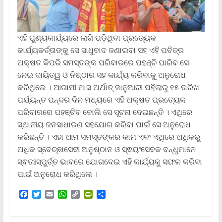
ଏହି ପୁଣ୍ୟକାର୍ଯ୍ୟରେ ଲାଗି ପଡ଼ିଥିବା ପ୍ରତ୍ୟେକ
କାର୍ଯ୍ୟକର୍ତ୍ତାଙ୍କୁ ସେ ସାଧୁବାଦ ଜଣାଇବା ସହ ଏହି ପବିତ୍ର
ଅକ୍ଷତ କିପରି ସମସ୍ତଙ୍କ ପରିବାରରେ ପହଞ୍ଚି ପାରିବ ସେ
ନେଇ ଦାୟିତ୍ୱ ଓ ନିଷ୍ଠାର ସହ କାର୍ଯ୍ୟ କରିବାକୁ ଅନୁରୋଧ
କରିଥିଲେ । ଆଗାମୀ ମାସ ଅର୍ଥାତ୍ ଜାନୁଆରୀ ପହିଲାରୁ ୧୫ ତାରିଖ
ପର୍ଯ୍ୟନ୍ତ ପନ୍ଦର ଦିନ ମଧ୍ୟରେ ଏହି ଅକ୍ଷତ ପ୍ରତ୍ୟେକ
ପରିବାରରେ ପହଞ୍ଚିବ ବୋଲି ସେ ସୂଚନା ଦେଇଛନ୍ତି । ଏଥିରେ
ସ୍ଥାନୀୟ ଜନସାଧାରଣ ସହଯୋଗ କରିବା ପାଇଁ ସେ ଅନୁରୋଧ
କରିଛନ୍ତି । ଏହା ଆମ ସମସ୍ତଙ୍କର କାମ ଏବଂ ଏଥିରେ ଅଧିକରୁ
ଅଧିକ ସ୍ବେଚ୍ଛାସେବୀ ଅନୁଷ୍ଠାନ ଓ ସ୍ଵୟଂସେବକ ବନ୍ଧୁମାନେ
ସ୍ଵତଃସ୍ପୁର୍ତ୍ତ ଭାବରେ ଯୋଗଦେଇ ଏହି କାର୍ଯ୍ୟକୁ ସଫଳ କରିବା
ପାଇଁ ଅନୁରୋଧ କରିଥିଲେ ।
F
T
E
W
C
P
S
a
w
m
h
o
r
h
c
i
a
a
p
i
a
e
t
i
t
y
n
r