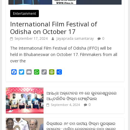
Entertainment
International Film Festival of
Odisha on October 17
September 17, 2024
Jayaprada samantaray
0
The International Film Festival of Odisha (IFFO) will be
held in Bhubaneswar on October 17. Filmmakers from all
over the
F
T
E
W
C
P
S
a
w
m
h
o
r
h
c
i
a
a
p
i
a
e
t
i
t
y
n
r
b
t
l
s
L
t
e
ଆସନ୍ତା ଅକ୍ଟୋବର ୧୭ ରେ ଭୁବନେଶ୍ୱରରେ
o
e
A
i
F
ଆନ୍ତର୍ଜାତିକ ଫିଲ୍ମ ଫେଷ୍ଟିଭାଲ
o
r
p
n
r
0
September 4, 2024
k
p
k
i
e
n
ଦିଲ୍ଲୀରେ ୬୯ ତମ ଜାତୀୟ ଫିଲ୍ମ ପୁରସ୍କାର
d
ସମାରୋହ ; ୱାହିଦା ରେହମାନଙ୍କୁ ଦାଦା ସାହେବ
l