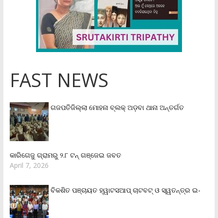
FAST NEWS
ଗଜପତିଜିଲ୍ଲା ମୋହନା ବ୍ଲକ୍‌ ଅଡ଼ବା ଥାନା ଅନ୍ତର୍ଗତ
କାରିଗେଜୁ ଗ୍ରାମରୁ ୨.୮ ଟନ୍ ଗଞ୍ଜେଇ ଜବତ
April 7, 2026
ବିକଶିତ ପଞ୍ଚାୟତ ହ୍ୱାଟସଆପ୍ ଚାଟବଟ୍ ଓ ସ୍ୱତନ୍ତ୍ର ଇ-