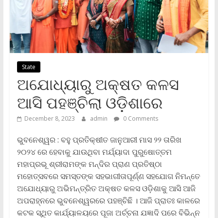
State
ଅଯୋଧ୍ୟାରୁ ଅକ୍ଷତ କଳସ
ଆସି ପହଞ୍ଚିଲା ଓଡ଼ିଶାରେ
December 8, 2023
admin
0 Comments
ଭୁବନେଶ୍ୱର : ବହୁ ପ୍ରତିକ୍ଷୀତ ଜାନୁଆରୀ ମାସ ୨୨ ତାରିଖ
୨୦୨୪ ରେ ହେବାକୁ ଯାଉଥିବା ମର୍ଯ୍ୟାଦା ପୁରୁଷୋତ୍ତମ
ମହାପ୍ରଭୂ ଶ୍ରୀରାମଙ୍କ ମନ୍ଦିର ପ୍ରାଣ ପ୍ରତିଷ୍ଠା
ମହୋତ୍ସବରେ ସମସ୍ତଙ୍କ ସହଭାଗୀତାପୂର୍ଣ୍ଣ ସହଯୋଗ ନିମନ୍ତେ
ଅଯୋଧ୍ୟାରୁ ଅଭିମନ୍ତ୍ରିତ ଅକ୍ଷତ କଳସ ଓଡ଼ିଶାକୁ ଆସି ଆଜି
ଅପରାହ୍ନରେ ଭୁବନେଶ୍ୱରରେ ପହଞ୍ଚିଛି । ଆଜି ପ୍ରାତଃ କାଳରେ
କଟକ ସ୍ଥିତ କାର୍ଯ୍ୟାଳୟରେ ପୂଜା ଅର୍ଚ୍ଚନା ଯଜ୍ଞାଦି ପରେ ବିଭିନ୍ନ