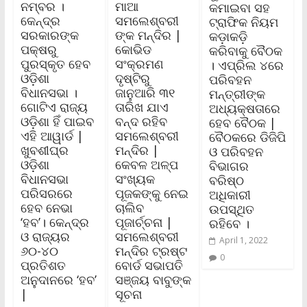
ନମ୍ବର ।
ମାଆ
କମାଇବା ସହ
କେନ୍ଦ୍ର
ସମଲେଶ୍ବରୀ
ଟ୍ରାଫିକ ନିୟମ
ସରକାରଙ୍କ
ଙ୍କ ମନ୍ଦିର |
କଡ଼ାକଡ଼ି
ପକ୍ଷରୁ
କୋଭିଡ
କରିବାକୁ ବୈଠକ
ପୁରସ୍କୃତ ହେବ
ସଂକ୍ରମଣ
। ଏପ୍ରିଲ ୪ରେ
ଓଡ଼ିଶା
ଦୃଷ୍ଟିରୁ
ପରିବହନ
ବିଧାନସଭା ।
ଜାନୁଆରି ୩୧
ମନ୍ତ୍ରୀଙ୍କ
ଗୋଟିଏ ରାଜ୍ୟ
ତାରିଖ ଯାଏ
ଅଧ୍ୟକ୍ଷତାରେ
ଓଡ଼ିଶା ହିଁ ପାଇବ
ବନ୍ଦ ରହିବ
ହେବ ବୈଠକ |
ଏହି ଆୱାର୍ଡ |
ସମଲେଶ୍ବରୀ
ବୈଠକରେ ଡିଜିପି
ଖୁବଶୀଘ୍ର
ମନ୍ଦିର |
ଓ ପରିବହନ
ଓଡ଼ିଶା
କେବଳ ଅଳ୍ପ
ବିଭାଗର
ବିଧାନସଭା
ସଂଖ୍ୟକ
ବରିଷ୍ଠ
ପରିସରରେ
ପୂଜକଙ୍କୁ ନେଇ
ଅଧିକାରୀ
ହେବ ନେଭା
ଚାଲିବ
ଉପସ୍ଥିତ
‘ହବ’। କେନ୍ଦ୍ର
ପୂଜାର୍ଚ୍ଚନା |
ରହିବେ ।
ଓ ରାଜ୍ୟର
ସମଲେଶ୍ବରୀ
April 1, 2022
୬୦-୪୦
ମନ୍ଦିର ଟ୍ରଷ୍ଟ
0
ପ୍ରତିଶତ
ବୋର୍ଡ ସଭାପତି
ଅନୁଦାନରେ ‘ହବ’
ସଞ୍ଜୟ ବାବୁଙ୍କ
|
ସୂଚନା