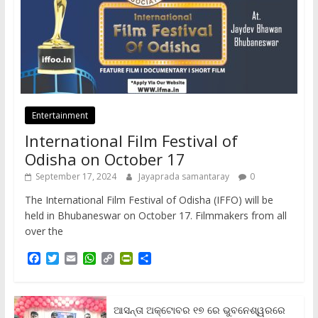
Entertainment
International Film Festival of
Odisha on October 17
September 17, 2024
Jayaprada samantaray
0
The International Film Festival of Odisha (IFFO) will be
held in Bhubaneswar on October 17. Filmmakers from all
over the
F
T
E
W
C
P
S
a
w
m
h
o
r
h
c
i
a
a
p
i
a
e
t
i
t
y
n
r
b
t
l
s
L
t
e
ଆସନ୍ତା ଅକ୍ଟୋବର ୧୭ ରେ ଭୁବନେଶ୍ୱରରେ