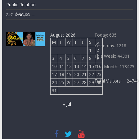
Public Relation
ଆମ ବିଷୟରେ ...
August 2026
Today: 635
M
T
W
T
F
S
S
Yesterday: 1218
1
2
This Week: 44301
3
4
5
6
7
8
9
10
11
12
13
14
15
16
This Month: 173475
17
18
19
20
21
22
23
Total Visitors:
2474
24
25
26
27
28
29
30
31
« Jul