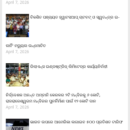
April 7, 2026
ବିକଶିତ ପଞ୍ଚାୟତ ହ୍ୱାଟସଆପ୍ ଚାଟବଟ୍ ଓ ସ୍ୱତନ୍ତ୍ର ଇ-
ଲର୍ନିଂ ମଡ୍ୟୁଲ ଉନ୍ମୋଚିତ
April 7, 2026
ରିଲାଏନ୍‌ସ ଇଣ୍ଡଷ୍ଟ୍ରିଜ୍ ଲିମିଟେଡ୍‌ର କାର୍ଯ୍ୟନିର୍ବାହୀ
ନିର୍ଦ୍ଦେଶକ ଅନନ୍ତ ଅମ୍ବାନି କେରଳର ୨ଟି ମନ୍ଦିରକୁ ୬ କୋଟି,
ରାଜରାଜେଶ୍ୱରମ ମନ୍ଦିରର ପୁନର୍ନିର୍ମାଣ ପାଇଁ ୧୨ କୋଟି ଦାନ
April 7, 2026
ଭାରତ ଉପରେ ଆମେରିକା ଲଗାଇବ ୫୦୦ ପ୍ରତିଶତ ଟାରିଫ