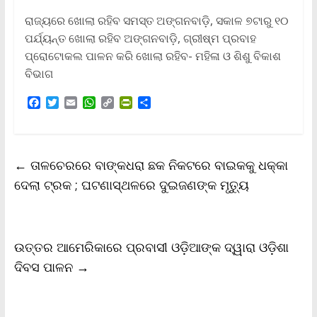
ରାଜ୍ୟରେ ଖୋଲା ରହିବ ସମସ୍ତ ଅଙ୍ଗନବାଡ଼ି, ସକାଳ ୭ଟାରୁ ୧୦
ପର୍ଯ୍ୟନ୍ତ ଖୋଲା ରହିବ ଅଙ୍ଗନବାଡ଼ି, ଗ୍ରୀଷ୍ମ ପ୍ରବାହ
ପ୍ରୋଟୋକଲ ପାଳନ କରି ଖୋଲା ରହିବ- ମହିଳା ଓ ଶିଶୁ ବିକାଶ
ବିଭାଗ
F
T
E
W
C
P
S
a
w
m
h
o
r
h
c
i
a
a
p
i
a
e
t
i
t
y
n
r
b
t
l
s
L
t
e
←
ତାଳଚେରରେ ବାଙ୍କଧରା ଛକ ନିକଟରେ ବାଇକକୁ ଧକ୍କା
o
e
A
i
F
o
r
p
n
r
ଦେଲା ଟ୍ରକ ; ଘଟଣାସ୍ଥଳରେ ଦୁଇଜଣଙ୍କ ମୃତ୍ୟୁ
k
p
k
i
e
n
d
l
ଉତ୍ତର ଆମେରିକାରେ ପ୍ରବାସୀ ଓଡ଼ିଆଙ୍କ ଦ୍ୱାରା ଓଡ଼ିଶା
y
ଦିବସ ପାଳନ
→