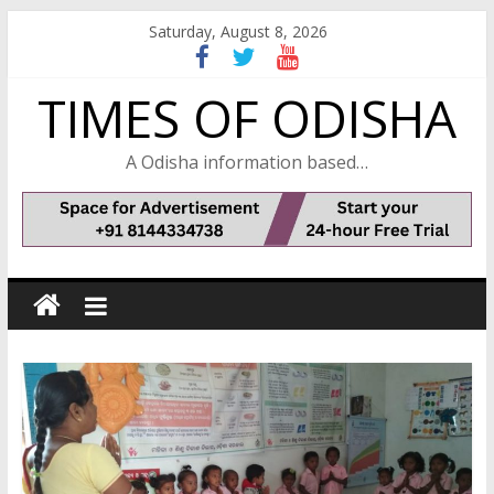
Skip
Saturday, August 8, 2026
to
content
TIMES OF ODISHA
A Odisha information based…