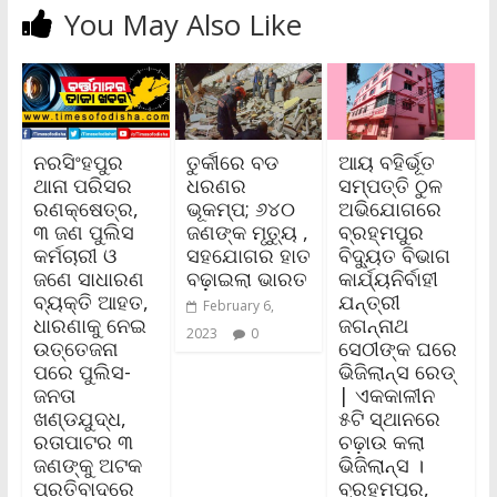
You May Also Like
ନରସିଂହପୁର
ତୁର୍କୀରେ ବଡ
ଆୟ ବହିର୍ଭୂତ
ଥାନା ପରିସର
ଧରଣର
ସମ୍ପତ୍ତି ଠୁଳ
ରଣକ୍ଷେତ୍ର,
ଭୂକମ୍ପ; ୬୪୦
ଅଭିଯୋଗରେ
୩ ଜଣ ପୁଲିସ
ଜଣଙ୍କ ମୃତ୍ୟୁ ,
ବ୍ରହ୍ମପୁର
କର୍ମଚାରୀ ଓ
ସହଯୋଗର ହାତ
ବିଦ୍ୟୁତ ବିଭାଗ
ଜଣେ ସାଧାରଣ
ବଢ଼ାଇଲା ଭାରତ
କାର୍ଯ୍ୟନିର୍ବାହୀ
ବ୍ୟକ୍ତି ଆହତ,
ଯନ୍ତ୍ରୀ
February 6,
ଧାରଣାକୁ ନେଇ
ଜଗନ୍ନାଥ
2023
0
ଉତ୍ତେଜନା
ସେଠୀଙ୍କ ଘରେ
ପରେ ପୁଲିସ-
ଭିଜିଲାନ୍ସ ରେଡ୍
ଜନତା
| ଏକକାଳୀନ
ଖଣ୍ଡଯୁଦ୍ଧ,
୫ଟି ସ୍ଥାନରେ
ରତାପାଟର ୩
ଚଢ଼ାଉ କଲା
ଜଣଙ୍କୁ ଅଟକ
ଭିଜିଲାନ୍ସ ।
ପ୍ରତିବାଦରେ
ବ୍ରହ୍ମପୁର,