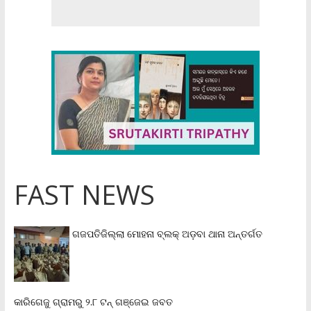
FAST NEWS
ଗଜପତିଜିଲ୍ଲା ମୋହନା ବ୍ଲକ୍‌ ଅଡ଼ବା ଥାନା ଅନ୍ତର୍ଗତ
କାରିଗେଜୁ ଗ୍ରାମରୁ ୨.୮ ଟନ୍ ଗଞ୍ଜେଇ ଜବତ