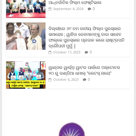
o
e
A
i
F
ଆନ୍ତର୍ଜାତିକ ଫିଲ୍ମ ଫେଷ୍ଟିଭାଲ
o
r
p
n
r
0
September 4, 2024
k
p
k
i
e
n
ଦିଲ୍ଲୀରେ ୬୯ ତମ ଜାତୀୟ ଫିଲ୍ମ ପୁରସ୍କାର
d
ସମାରୋହ ; ୱାହିଦା ରେହମାନଙ୍କୁ ଦାଦା ସାହେବ
l
y
ଫାଲ୍‌କେ ପୁରସ୍କାର ପ୍ରଦାନ କଲେ ରାଷ୍ଟ୍ରପତି
ଦ୍ରୌପଦୀ ମୁର୍ମୁ |
0
October 17, 2023
ୱାଣ୍ଡର ୱାର୍ଲ୍‌ଡ଼ ୱାଟର ପାର୍କରେ ଅକ୍ଟୋବର
୨୦ ରୁ ଦାଣ୍ଡିଆ ଧମାଲ୍ “ଲେଟସ୍ ନାଚୋ”
0
October 6, 2023