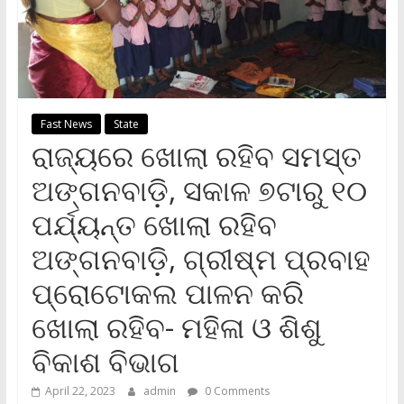
Fast News
State
ରାଜ୍ୟରେ ଖୋଲା ରହିବ ସମସ୍ତ
ଅଙ୍ଗନବାଡ଼ି, ସକାଳ ୭ଟାରୁ ୧୦
ପର୍ଯ୍ୟନ୍ତ ଖୋଲା ରହିବ
ଅଙ୍ଗନବାଡ଼ି, ଗ୍ରୀଷ୍ମ ପ୍ରବାହ
ପ୍ରୋଟୋକଲ ପାଳନ କରି
ଖୋଲା ରହିବ- ମହିଳା ଓ ଶିଶୁ
ବିକାଶ ବିଭାଗ
April 22, 2023
admin
0 Comments