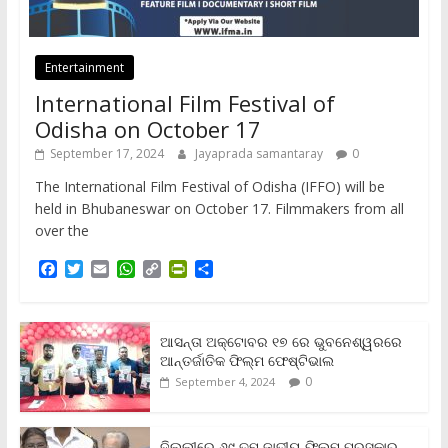
Entertainment
International Film Festival of
Odisha on October 17
September 17, 2024
Jayaprada samantaray
0
The International Film Festival of Odisha (IFFO) will be
held in Bhubaneswar on October 17. Filmmakers from all
over the
F
T
E
W
C
P
S
a
w
m
h
o
r
h
c
i
a
a
p
i
a
e
t
i
t
y
n
r
b
t
l
s
L
t
e
ଆସନ୍ତା ଅକ୍ଟୋବର ୧୭ ରେ ଭୁବନେଶ୍ୱରରେ
o
e
A
i
F
ଆନ୍ତର୍ଜାତିକ ଫିଲ୍ମ ଫେଷ୍ଟିଭାଲ
o
r
p
n
r
0
September 4, 2024
k
p
k
i
e
n
ଦିଲ୍ଲୀରେ ୬୯ ତମ ଜାତୀୟ ଫିଲ୍ମ ପୁରସ୍କାର