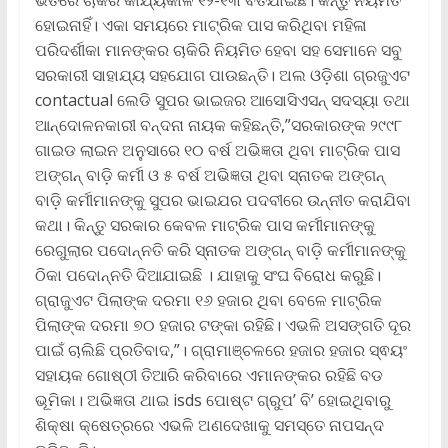
ହୋଇନାହିଁ। ଏକା ସମୟରେ ମାଟ୍ରିକ ପାସ କରିଥିବା ମହିଳା
ପରିଦର୍ଶୀକା ମାନଙ୍କର ଚାକିରି ନିୟମିତ ହେବା ସହ ସେମାନେ ସବୁ
ସରକାରୀ ସାହାଯ୍ୟ ସହଯୋଗ ପାଉଛନ୍ତି। ଅଲ ଓଡ଼ିଶା ଗ୍ରଜୁଏଟ
contactual ଲେଡି ସୁପର ଭାଇଜର ଆସୋସିଏସନ୍ ସଦସ୍ୟା ତଥା
ଆନ୍ଦୋଳନକାରୀ ବନ୍ଦନା ନାୟକ କହିଛନ୍ତି,”ସରକାରଙ୍କ ୨୯୯୮
ଗାଇଡ ଲାଇନ ଅନୁସାରେ ୧୦ ବର୍ଷ ଅଭିଜ୍ଞତା ଥିବା ମାଟ୍ରିକ ପାସ
ଅଙ୍ଗନ୍ ବାଡ଼ି କର୍ମୀ ଓ ୫ ବର୍ଷ ଅଭିଜ୍ଞତା ଥିବା ସ୍ନାତକ ଅଙ୍ଗନ୍
ବାଡ଼ି କର୍ମୀମାନଙ୍କୁ ସୁପର ଭାଇଯର ପଦବୀରେ ଉନ୍ନୀତ କରାଯିବା
କଥା। କିନ୍ତୁ ସରକାର କେବଳ ମାଟ୍ରିକ ପାସ କର୍ମୀମାନଙ୍କୁ
ରେଗୁଲାର ପଦୋନ୍ନତି କରି ସ୍ନାତକ ଅଙ୍ଗନ୍ ବାଡ଼ି କର୍ମୀମାନଙ୍କୁ
ଠିକା ପଦୋନ୍ନତି ଦିଆଯାଇଛି । ଯାହାକୁ ସଂଘ ବିରୋଧ କରୁଛି।
ଗ୍ରାଜୁଏଟ ପିଲାଙ୍କ ଦରମା ୧୬ ହଜାର ଥିବା ବେଳେ ମାଟ୍ରିକ
ପିଲାଙ୍କ ଦରମା ୭୦ ହଜାର ଟଙ୍କା ରହିଛି। ଏଭଳି ଅସଙ୍ଗତି ଦୂର
ପାଇଁ ଚାଲିଛି ପ୍ରତିବାଦ,”। ଗ୍ରାମାଞ୍ଚଳରେ ହଜାର ହଜାର ସ୍ଵୟଂ
ସହାୟକ ଗୋଷ୍ଠୀ ତିଆରି କରିବାରେ ଏମାନଙ୍କର ରହିଛି ବଡ
ଭୂମିକା। ଅଭିଜ୍ଞତା ଥାଇ isds ପୋଷ୍ଟ ଗ୍ରୁପ’ ବି’ ହୋଇଥିବାରୁ
ଶିକ୍ଷା କ୍ଷେତ୍ରରେ ଏଭଳି ଅଣଦେଖାକୁ ସମସ୍ତେ ନାପସନ୍ଦ