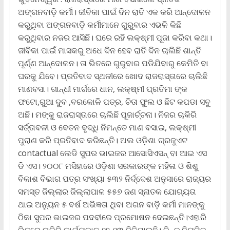
ଅଙ୍ଗନବାଡ଼ି କର୍ମୀ। ଜୀବିକା ପାଇଁ ଦିନ ରାତି ଏକ କରି ଆନ୍ଦୋଳନ
କରୁଥିବା ଅଙ୍ଗନବାଡ଼ି କର୍ମୀମାନେ ଗୁରୁବାର ଏଭଳି କିଛି
କରୁଥିବାର ନଜର ଆସିଛି। ଘରେ ରହି ଲକ୍ଷ୍ମୀ ପୂଜା କରିବା କଥା।
ଜୀବିକା ପାଇଁ ମାସକରୁ ଅଧେ ଦିନ ହେବ ରାତି ଦିନ ଚାଲିଛି ଶାନ୍ତି
ପୂର୍ଣ୍ଣ ଆନ୍ଦୋଳନ। ତା ଭିତରେ ଗୁରୁବାର ପଡିଯିବାରୁ କେମିତି ବା
ଘରକୁ ଯିବେ। ପ୍ରତିବାଦ ସ୍ଥଳୀରେ ଖୋଦ ରାଜରାସ୍ତାରେ ଚାଲିଛି
ମାଣବସା। ଗାନ୍ଧୀ ମାର୍ଗରେ ଧାନ, ଲକ୍ଷ୍ମୀ ପ୍ରତିମା ଙ୍କ
ଫଟୋ,ଗୁଆ ଦୁବ ,ବରକୋଳି ପତ୍ର, ଚିତା ଫୁଲ ଓ ଛିଟ କପଡା ସବୁ
ଅଛି। ମଙ୍କୁ ରାଜରାସ୍ତାରେ ଚାଲିଛି ପୂଜାର୍ଚ୍ଚନା। ନିଜର ଚାକିରି
ସର୍ତ୍ତାବଳୀ ଓ ବେତନ ବୃଦ୍ଧି ନିମନ୍ତେ ମାଣ ବସାଇ, ଲକ୍ଷ୍ମୀ
ପୁରାଣ କରି ପ୍ରତିବାଦ କରିଛନ୍ତି। ଅଲ ଓଡ଼ିଶା ଗ୍ରଜୁଏଟ
contactual ଲେଡି ସୁପର ଭାଇଜର ଆସୋସିଏସନ୍ ବା ଆଇ ଏସ
ଡି ଏସ। ୨୦୦୮ ମସିହାରେ ଓଡ଼ିଶା ସରକାରଙ୍କ ମହିଳା ଓ ଶିଶୁ
ବିକାଶ ବିଭାଗ ପତ୍ର ସଂଖ୍ୟା ୫୩୨ ନିର୍ଦ୍ଦେଶ ଅନୁସାରେ ରାଜ୍ୟର
ସମସ୍ତ ଜିଲ୍ଲାର ଜିଲ୍ଲାପାଳ ୫୫୭ ଜଣ ସ୍ନାତକ ଯୋଗ୍ୟତା
ଥାଇ ଅନ୍ୟୁନ ୫ ବର୍ଷ ଅଭିଜ୍ଞତା ଥିବା ଅଗନ ବାଡ଼ି କର୍ମୀ ମାନଙ୍କୁ
ଠିକା ସୁପର ଭାଇଜର ପଦବୀରେ ପ୍ରମୋଷନ ଦେଇଛନ୍ତି।ଏହାରି
ଭିତରେ ଚାକିରି କାର୍ଯ୍ୟକାଳ ୧୨-୧୩ ବିତିଯାଇଛି। କିନ୍ତୁ ନିୟମିତ