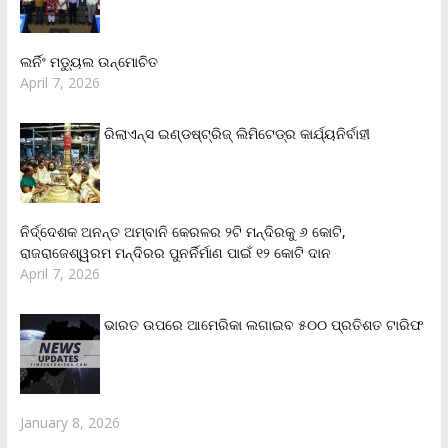
ଲର୍ନିଂ ମଡ୍ୟୁଲ ଉନ୍ମୋଚିତ
April 7, 2026
ରିଲାଏନ୍‌ସ ଇଣ୍ଡଷ୍ଟ୍ରିଜ୍ ଲିମିଟେଡ୍‌ର କାର୍ଯ୍ୟନିର୍ବାହୀ
ନିର୍ଦ୍ଦେଶକ ଅନନ୍ତ ଅମ୍ବାନି କେରଳର ୨ଟି ମନ୍ଦିରକୁ ୬ କୋଟି,
ରାଜରାଜେଶ୍ୱରମ ମନ୍ଦିରର ପୁନର୍ନିର୍ମାଣ ପାଇଁ ୧୨ କୋଟି ଦାନ
April 7, 2026
ଭାରତ ଉପରେ ଆମେରିକା ଲଗାଇବ ୫୦୦ ପ୍ରତିଶତ ଟାରିଫ
January 8, 2026