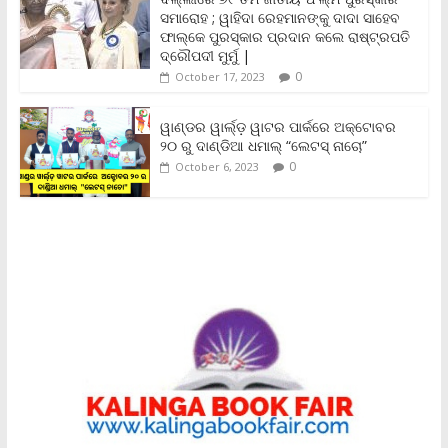
d
ସମାରୋହ ; ୱାହିଦା ରେହମାନଙ୍କୁ ଦାଦା ସାହେବ
l
y
ଫାଲ୍‌କେ ପୁରସ୍କାର ପ୍ରଦାନ କଲେ ରାଷ୍ଟ୍ରପତି
ଦ୍ରୌପଦୀ ମୁର୍ମୁ |
0
October 17, 2023
ୱାଣ୍ଡର ୱାର୍ଲ୍‌ଡ଼ ୱାଟର ପାର୍କରେ ଅକ୍ଟୋବର
୨୦ ରୁ ଦାଣ୍ଡିଆ ଧମାଲ୍ “ଲେଟସ୍ ନାଚୋ”
0
October 6, 2023