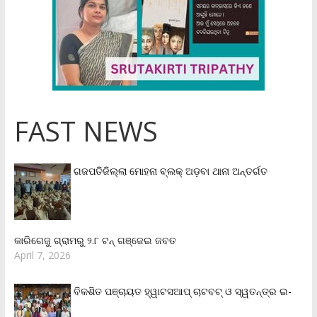
FAST NEWS
ଗଜପତିଜିଲ୍ଲା ମୋହନା ବ୍ଲକ୍‌ ଅଡ଼ବା ଥାନା ଅନ୍ତର୍ଗତ
କାରିଗେଜୁ ଗ୍ରାମରୁ ୨.୮ ଟନ୍ ଗଞ୍ଜେଇ ଜବତ
April 7, 2026
ବିକଶିତ ପଞ୍ଚାୟତ ହ୍ୱାଟସଆପ୍ ଚାଟବଟ୍ ଓ ସ୍ୱତନ୍ତ୍ର ଇ-