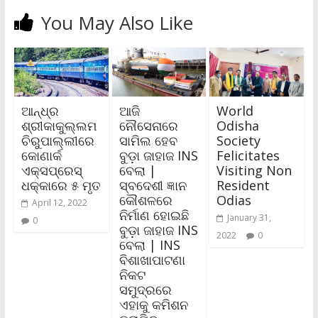
You May Also Like
ଆନ୍ଧ୍ର
ଆଜି
World
ଶ୍ରୀକାକୁଲ୍ଲମ
ନୌସେନାରେ
Odisha
ଚିରୁପାଲ୍ଲୀରେ
ସାମିଲ ହେବ
Society
କୋଣାର୍କ
ବୁଡ଼ା ଜାହାଜ INS
Felicitates
ଏକ୍ସପ୍ରେସ୍‌
ବେଲା |
Visiting Non
ଧକ୍କାରେ ୫ ମୃତ
ସ୍ବଦେଶୀ ଜ୍ଞାନ
Resident
କୌଶଳରେ
Odias
April 12, 2022
ନିର୍ମାଣ ହୋଇଛି
January 31,
0
ବୁଡ଼ା ଜାହାଜ INS
2022
0
ବେଲା | INS
ବିଶାଖାପାଟଣା
ନିକଟ
ସମୁଦ୍ରରେ
ଏହାକୁ କମିଶନ