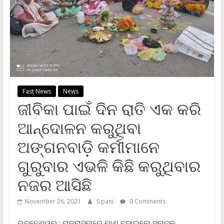
Fast News
News
ଜୀବିକା ପାଇଁ ଦିନ ରାତି ଏକ କରି
ଆନ୍ଦୋଳନ କରୁଥିବା
ଅଙ୍ଗନବାଡ଼ି କର୍ମୀମାନେ
ଗୁରୁବାର ଏଭଳି କିଛି କରୁଥିବାର
ନଜର ଆସିଛି
November 26, 2021
S pani
0 Comments
ଭୁବନେଶ୍ୱର : ରାଜରାସ୍ତାରେ ମାଣ ବସାଇଲେ ସ୍ନାତକ