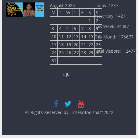
August 2026
Today: 1287
M
T
W
T
F
S
S
Yesterday: 1421
1
2
This Week: 34487
3
4
5
6
7
8
9
10
11
12
13
14
15
16
This Month: 176677
17
18
19
20
21
22
23
Total Visitors:
2477
24
25
26
27
28
29
30
31
« Jul
All Rights Reserved by Timesofodisha@2022