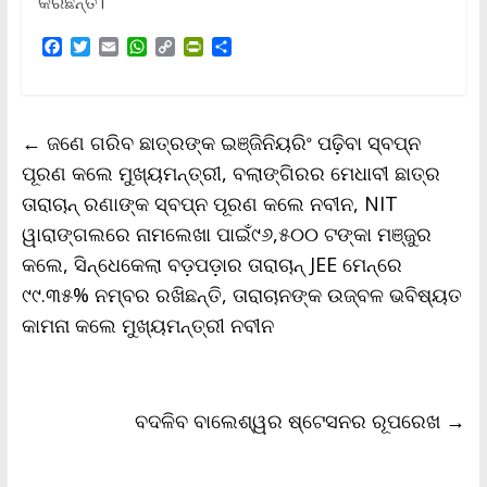
କରିଛନ୍ତି।
F
T
E
W
C
P
S
a
w
m
h
o
r
h
c
i
a
a
p
i
a
e
t
i
t
y
n
r
b
t
l
s
L
t
e
←
ଜଣେ ଗରିବ ଛାତ୍ରଙ୍କ ଇଞ୍ଜିନିୟରିଂ ପଢ଼ିବା ସ୍ବପ୍ନ
o
e
A
i
F
o
r
p
n
r
ପୂରଣ କଲେ ମୁଖ୍ୟମନ୍ତ୍ରୀ, ବଲାଙ୍ଗିରର ମେଧାବୀ ଛାତ୍ର
k
p
k
i
ତାରାଚାନ୍‌ ରଣାଙ୍କ ସ୍ବପ୍ନ ପୂରଣ କଲେ ନବୀନ, NIT
e
n
ୱାରାଙ୍ଗଲରେ ନାମଲେଖା ପାଇଁ୯୬,୫୦୦ ଟଙ୍କା ମଞ୍ଜୁର
d
l
କଲେ, ସିନ୍ଧେକେଲା ବଡ଼ପଡ଼ାର ତାରାଚାନ୍‌ JEE ମେନ୍‌ରେ
y
୯୯.୩୫% ନମ୍ବର ରଖିଛନ୍ତି, ତାରାଚାନଙ୍କ ଉଜ୍ବଳ ଭବିଷ୍ୟତ
କାମନା କଲେ ମୁଖ୍ୟମନ୍ତ୍ରୀ ନବୀନ
ବଦଳିବ ବାଲେଶ୍ୱର ଷ୍ଟେସନର ରୂପରେଖ
→