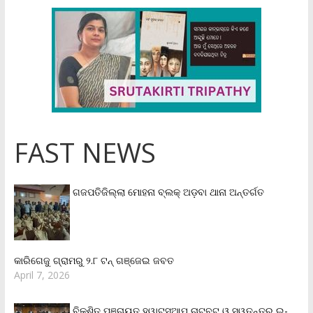
FAST NEWS
ଗଜପତିଜିଲ୍ଲା ମୋହନା ବ୍ଲକ୍‌ ଅଡ଼ବା ଥାନା ଅନ୍ତର୍ଗତ
କାରିଗେଜୁ ଗ୍ରାମରୁ ୨.୮ ଟନ୍ ଗଞ୍ଜେଇ ଜବତ
April 7, 2026
ବିକଶିତ ପଞ୍ଚାୟତ ହ୍ୱାଟସଆପ୍ ଚାଟବଟ୍ ଓ ସ୍ୱତନ୍ତ୍ର ଇ-