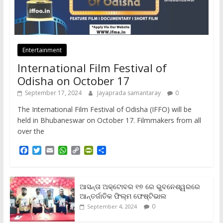
Entertainment
International Film Festival of
Odisha on October 17
September 17, 2024
Jayaprada samantaray
0
The International Film Festival of Odisha (IFFO) will be
held in Bhubaneswar on October 17. Filmmakers from all
over the
F
T
E
W
C
P
S
a
w
m
h
o
r
h
c
i
a
a
p
i
a
e
t
i
t
y
n
r
b
t
l
s
L
t
e
ଆସନ୍ତା ଅକ୍ଟୋବର ୧୭ ରେ ଭୁବନେଶ୍ୱରରେ
o
e
A
i
F
ଆନ୍ତର୍ଜାତିକ ଫିଲ୍ମ ଫେଷ୍ଟିଭାଲ
o
r
p
n
r
0
September 4, 2024
k
p
k
i
e