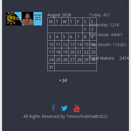
August 2026
Today: 421
M
T
W
T
F
S
S
Yesterday: 1218
1
2
This Week: 44087
3
4
5
6
7
8
9
10
11
12
13
14
15
16
This Month: 173261
17
18
19
20
21
22
23
Total Visitors:
2474
24
25
26
27
28
29
30
31
« Jul
All Rights Reserved by Timesofodisha@2022