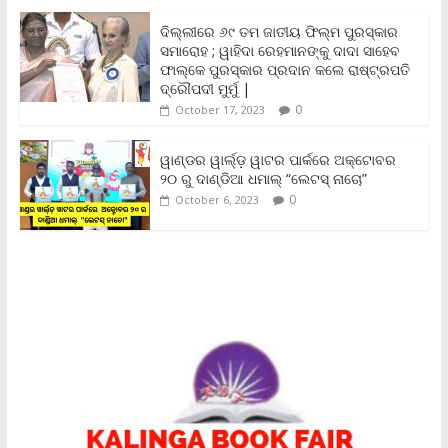
n
ଦିଲ୍ଲୀରେ ୬୯ ତମ ଜାତୀୟ ଫିଲ୍ମ ପୁରସ୍କାର
d
ସମାରୋହ ; ୱାହିଦା ରେହମାନଙ୍କୁ ଦାଦା ସାହେବ
l
y
ଫାଲ୍‌କେ ପୁରସ୍କାର ପ୍ରଦାନ କଲେ ରାଷ୍ଟ୍ରପତି
ଦ୍ରୌପଦୀ ମୁର୍ମୁ |
0
October 17, 2023
ୱାଣ୍ଡର ୱାର୍ଲ୍‌ଡ଼ ୱାଟର ପାର୍କରେ ଅକ୍ଟୋବର
୨୦ ରୁ ଦାଣ୍ଡିଆ ଧମାଲ୍ “ଲେଟସ୍ ନାଚୋ”
0
October 6, 2023