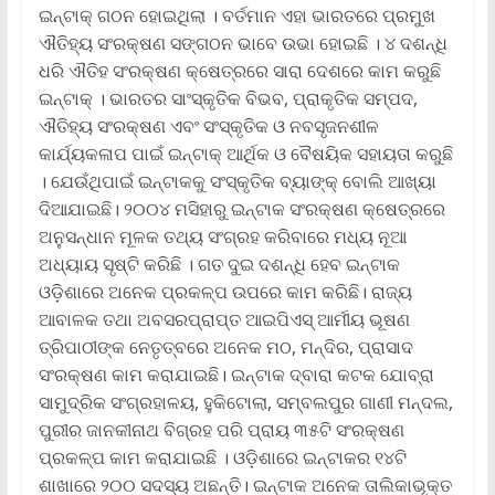
ଇନ୍‌ଟାକ୍ ଗଠନ ହୋଇଥିଲା । ବର୍ତମାନ ଏହା ଭାରତରେ ପ୍ରମୁଖ
ଐତିହ୍ୟ ସଂରକ୍ଷଣ ସଙ୍ଗଠନ ଭାବେ ଉଭା ହୋଇଛି । ୪ ଦଶନ୍ଧି
ଧରି ଐତିହ ସଂରକ୍ଷଣ କ୍ଷେତ୍ରରେ ସାରା ଦେଶରେ କାମ କରୁଛି
ଇନ୍‌ଟାକ୍ । ଭାରତର ସାଂସ୍କୃତିକ ବିଭବ, ପ୍ରାକୃତିକ ସମ୍ପଦ,
ଐତିହ୍ୟ ସଂରକ୍ଷଣ ଏବଂ ସଂସ୍କୃତିକ ଓ ନବସୃଜନଶୀଳ
କାର୍ଯ୍ୟକଳାପ ପାଇଁ ଇନ୍‌ଟାକ୍ ଆର୍ଥିକ ଓ ବୈଷୟିକ ସହାୟତା କରୁଛି
। ଯେଉଁଥିପାଇଁ ଇନ୍‌ଟାକକୁ ସଂସ୍କୃତିକ ବ୍ୟାଙ୍କ୍ ବୋଲି ଆଖ୍ୟା
ଦିଆଯାଇଛି। ୨୦୦୪ ମସିହାରୁ ଇନ୍‌ଟାକ ସଂରକ୍ଷଣ କ୍ଷେତ୍ରରେ
ଅନୁସନ୍ଧାନ ମୂଳକ ତଥ୍ୟ ସଂଗ୍ରହ କରିବାରେ ମଧ୍ୟ ନୂଆ
ଅଧ୍ୟାୟ ସୃଷ୍ଟି କରିଛି । ଗତ ଦୁଇ ଦଶନ୍ଧି ହେବ ଇନ୍‌ଟାକ
ଓଡ଼ିଶାରେ ଅନେକ ପ୍ରକଳ୍ପ ଉପରେ କାମ କରିଛି। ରାଜ୍ୟ
ଆବାଳକ ତଥା ଅବସରପ୍ରାପ୍ତ ଆଇପିଏସ୍ ଆର୍ମୀୟ ଭୂଷଣ
ତ୍ରିପାଠୀଙ୍କ ନେତୃତ୍ବରେ ଅନେକ ମଠ, ମନ୍ଦିର, ପ୍ରାସାଦ
ସଂରକ୍ଷଣ କାମ କରାଯାଇଛି। ଇନ୍‌ଟାକ ଦ୍ବାରା କଟକ ଯୋବ୍ରା
ସାମୁଦ୍ରିକ ସଂଗ୍ରହାଳୟ, ହୁକିଟୋଲା, ସମ୍ବଲପୁର ଗାଣୀ ମନ୍ଦଲ,
ପୁରୀର ଜାନକୀନାଥ ବିଗ୍ରହ ପରି ପ୍ରାୟ ୩୫ଟି ସଂରକ୍ଷଣ
ପ୍ରକଳ୍ପ କାମ କରାଯାଇଛି । ଓଡ଼ିଶାରେ ଇନ୍‌ଟାକର ୧୪ଟି
ଶାଖାରେ ୨୦୦ ସଦସ୍ୟ ଅଛନ୍ତି। ଇନ୍‌ଟାକ ଅନେକ ତାଲିକାଭୂକ୍ତ