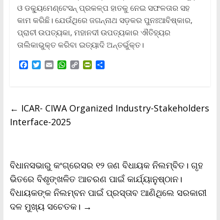
ଓ ଡକ୍ୟୁମେଣ୍ଟେସନ୍ ପ୍ରକଳ୍ପ ହାତକୁ ନେଇ ସଫଳତାର ସହ
କାମ କରିଛି। ଯେଉଁଥିରେ ଜଗନ୍ନାଥ ସଡ଼କର ପୁନଃଆବିଷ୍କାର,
ପ୍ରାଚୀ ଉପତ୍ୟକା, ମହାନଦୀ ଉପତ୍ୟକାର ଐତିହ୍ୟର
ତାଲିକାଭୁକ୍ତ କରିବା ଇତ୍ୟାଦି ଅନ୍ତର୍ଭୁକ୍ତ।
F
T
E
W
C
P
S
a
w
m
h
o
r
h
c
i
a
a
p
i
a
e
t
i
t
y
n
r
b
t
l
s
L
t
e
←
ICAR- CIWA Organized Industry-Stakeholders
o
e
A
i
F
o
r
p
n
r
Interface-2025
k
p
k
i
e
n
d
l
ବିଧାନସଭାରୁ କଂଗ୍ରେସର ୧୨ ଜଣ ବିଧାୟକ ନିଲମ୍ବିତ। ଗୃହ
y
ଭିତରେ ବିଶୃଙ୍ଖଳିତ ଆଚରଣ ପାଇଁ କାର୍ଯ୍ୟାନୁଷ୍ଠାନ।
ବିଧାୟକଙ୍କ ନିଲମ୍ବନ ପାଇଁ ପ୍ରସ୍ତାବ ଆଣିଥିଲେ ସରକାରୀ
ଦଳ ମୁଖ୍ୟ ସଚେତକ।
→