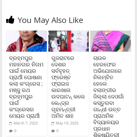
You May Also Like
ବ୍ରହ୍ମପୁର
ଗୁଜରାଟରେ
ଚାଉଳ
ମହାନଗର ନିଗମ
ଦେଶର
ହେରଫେର
ପାଇଁ ମେୟର
ସର୍ବବୃହତ୍
ଅଭିଯୋଗରେ
ପ୍ରାର୍ଥୀ ଘୋଷଣା
ଫ୍ରେଞ୍ଚ
ନିଲମ୍ବିତ
କଲା କଂଗ୍ରେସ ;
ଫ୍ରାଇଜ
ହେଲେ
ମଞ୍ଜୁ ରଥ
କାରଖାନା
ବଲାଙ୍ଗୀର
ବ୍ରହ୍ମପୁର
ଉଦଘାଟନ୍ କଲେ
ଜିଲ୍ଲା ଦେଓଗାଁ
ପାଇଁ
କେନ୍ଦ୍ର
କସ୍ତୁରବା
କଂଗ୍ରେସର
ଗୃହମନ୍ତ୍ରୀ
ଗାନ୍ଧୀ ଉଚ୍ଚ
ମେୟର ପ୍ରାର୍ଥୀ
ଅମିତ ଶାହ
ପ୍ରାଥମିକ
ବିଦ୍ୟାଳୟର
March 7, 2022
May 19, 2025
ପ୍ରଧାନ
0
0
ଶିକ୍ଷୟିତ୍ରୀ