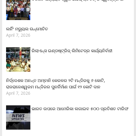
ଲର୍ନିଂ ମଡ୍ୟୁଲ ଉନ୍ମୋଚିତ
April 7, 2026
ରିଲାଏନ୍‌ସ ଇଣ୍ଡଷ୍ଟ୍ରିଜ୍ ଲିମିଟେଡ୍‌ର କାର୍ଯ୍ୟନିର୍ବାହୀ
ନିର୍ଦ୍ଦେଶକ ଅନନ୍ତ ଅମ୍ବାନି କେରଳର ୨ଟି ମନ୍ଦିରକୁ ୬ କୋଟି,
ରାଜରାଜେଶ୍ୱରମ ମନ୍ଦିରର ପୁନର୍ନିର୍ମାଣ ପାଇଁ ୧୨ କୋଟି ଦାନ
April 7, 2026
ଭାରତ ଉପରେ ଆମେରିକା ଲଗାଇବ ୫୦୦ ପ୍ରତିଶତ ଟାରିଫ