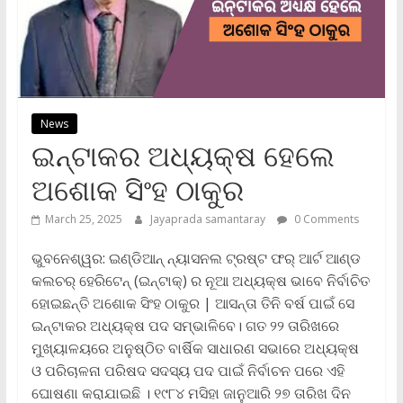
News
ଇନ୍‌ଟାକର ଅଧ୍ୟକ୍ଷ ହେଲେ
ଅଶୋକ ସିଂହ ଠାକୁର
March 25, 2025
Jayaprada samantaray
0 Comments
ଭୁବନେଶ୍ୱର: ଇଣ୍ଡିଆନ୍ ନ୍ୟାସନଲ ଟ୍ରଷ୍ଟ ଫର୍ ଆର୍ଟ ଆଣ୍ଡ
କଲଚର୍ ହେରିଟେନ୍‌ (ଇନ୍‌ଟାକ୍) ର ନୂଆ ଅଧ୍ୟକ୍ଷ ଭାବେ ନିର୍ବାଚିତ
ହୋଇଛନ୍ତି ଅଶୋକ ସିଂହ ଠାକୁର | ଆସନ୍ତା ତିନି ବର୍ଷ ପାଇଁ ସେ
ଇନ୍‌ଟାକର ଅଧ୍ୟକ୍ଷ ପଦ ସମ୍ଭାଳିବେ। ଗତ ୨୨ ତାରିଖରେ
ମୁଖ୍ୟାଳୟରେ ଅନୁଷ୍ଠିତ ବାର୍ଷିକ ସାଧାରଣ ସଭାରେ ଅଧ୍ୟକ୍ଷ
ଓ ପରିଚାଳନା ପରିଷଦ ସଦସ୍ୟ ପଦ ପାଇଁ ନିର୍ବାଚନ ପରେ ଏହି
ଘୋଷଣା କରାଯାଇଛି । ୧୯୮୪ ମସିହା ଜାନୁଆରି ୨୭ ତାରିଖ ଦିନ