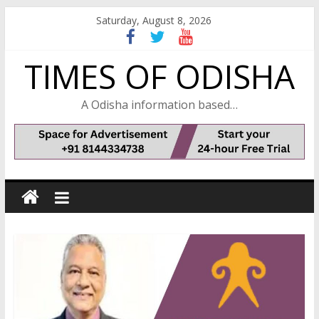
Skip
Saturday, August 8, 2026
to
content
TIMES OF ODISHA
A Odisha information based…