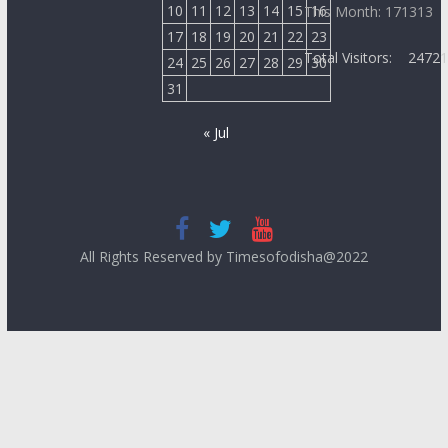
10
11
12
13
14
15
16
This Month: 171313
17
18
19
20
21
22
23
Total Visitors:
2472
24
25
26
27
28
29
30
31
« Jul
All Rights Reserved by Timesofodisha@2022