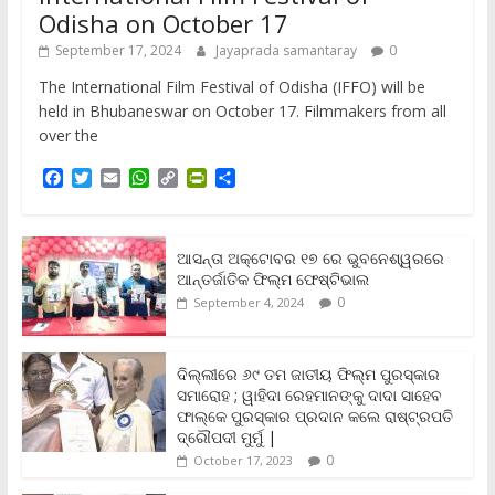
Odisha on October 17
September 17, 2024
Jayaprada samantaray
0
The International Film Festival of Odisha (IFFO) will be
held in Bhubaneswar on October 17. Filmmakers from all
over the
F
T
E
W
C
P
S
a
w
m
h
o
r
h
c
i
a
a
p
i
a
e
t
i
t
y
n
r
b
t
l
s
L
t
e
ଆସନ୍ତା ଅକ୍ଟୋବର ୧୭ ରେ ଭୁବନେଶ୍ୱରରେ
o
e
A
i
F
ଆନ୍ତର୍ଜାତିକ ଫିଲ୍ମ ଫେଷ୍ଟିଭାଲ
o
r
p
n
r
0
September 4, 2024
k
p
k
i
e
n
ଦିଲ୍ଲୀରେ ୬୯ ତମ ଜାତୀୟ ଫିଲ୍ମ ପୁରସ୍କାର
d
ସମାରୋହ ; ୱାହିଦା ରେହମାନଙ୍କୁ ଦାଦା ସାହେବ
l
y
ଫାଲ୍‌କେ ପୁରସ୍କାର ପ୍ରଦାନ କଲେ ରାଷ୍ଟ୍ରପତି
ଦ୍ରୌପଦୀ ମୁର୍ମୁ |
0
October 17, 2023