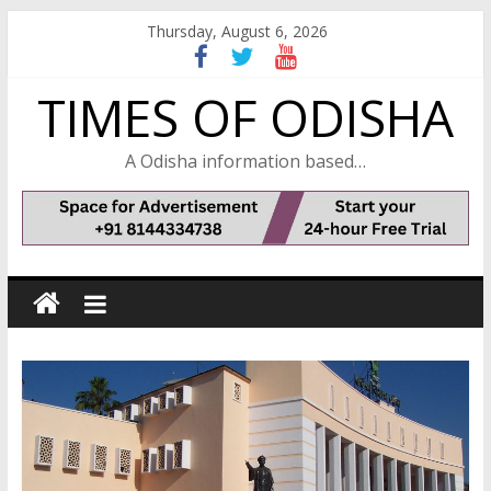
Skip
Thursday, August 6, 2026
to
content
TIMES OF ODISHA
A Odisha information based…