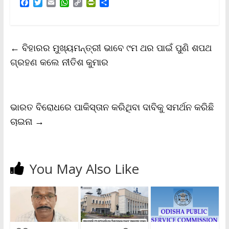
F
T
E
W
C
P
S
a
w
m
h
o
r
h
c
i
a
a
p
i
a
e
t
i
t
y
n
r
b
t
l
s
L
t
e
←
ବିହାରର ମୁଖ୍ୟମନ୍ତ୍ରୀ ଭାବେ ୯ମ ଥର ପାଇଁ ପୁଣି ଶପଥ
o
e
A
i
F
o
r
p
n
r
ଗ୍ରହଣ କଲେ ନୀତିଶ କୁମାର
k
p
k
i
e
n
d
l
ଭାରତ ବିରୋଧରେ ପାକିସ୍ତାନ କରିଥିବା ଦାବିକୁ ସମର୍ଥନ କରିଛି
y
ଚାଇନା
→
You May Also Like