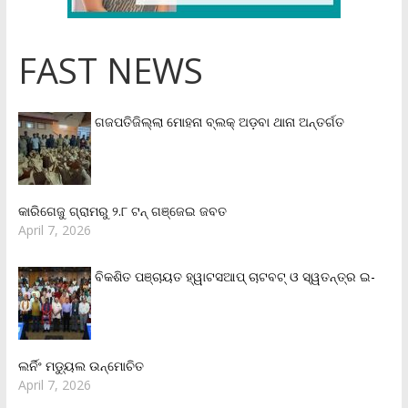
FAST NEWS
ଗଜପତିଜିଲ୍ଲା ମୋହନା ବ୍ଲକ୍‌ ଅଡ଼ବା ଥାନା ଅନ୍ତର୍ଗତ
କାରିଗେଜୁ ଗ୍ରାମରୁ ୨.୮ ଟନ୍ ଗଞ୍ଜେଇ ଜବତ
April 7, 2026
ବିକଶିତ ପଞ୍ଚାୟତ ହ୍ୱାଟସଆପ୍ ଚାଟବଟ୍ ଓ ସ୍ୱତନ୍ତ୍ର ଇ-
ଲର୍ନିଂ ମଡ୍ୟୁଲ ଉନ୍ମୋଚିତ
April 7, 2026