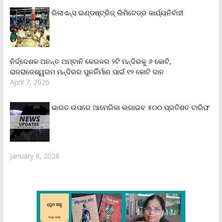
ରିଲାଏନ୍‌ସ ଇଣ୍ଡଷ୍ଟ୍ରିଜ୍ ଲିମିଟେଡ୍‌ର କାର୍ଯ୍ୟନିର୍ବାହୀ
ନିର୍ଦ୍ଦେଶକ ଅନନ୍ତ ଅମ୍ବାନି କେରଳର ୨ଟି ମନ୍ଦିରକୁ ୬ କୋଟି,
ରାଜରାଜେଶ୍ୱରମ ମନ୍ଦିରର ପୁନର୍ନିର୍ମାଣ ପାଇଁ ୧୨ କୋଟି ଦାନ
April 7, 2026
ଭାରତ ଉପରେ ଆମେରିକା ଲଗାଇବ ୫୦୦ ପ୍ରତିଶତ ଟାରିଫ
January 8, 2026