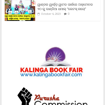
ୱାଣ୍ଡର ୱାର୍ଲ୍‌ଡ଼ ୱାଟର ପାର୍କରେ ଅକ୍ଟୋବର
୨୦ ରୁ ଦାଣ୍ଡିଆ ଧମାଲ୍ “ଲେଟସ୍ ନାଚୋ”
0
October 6, 2023