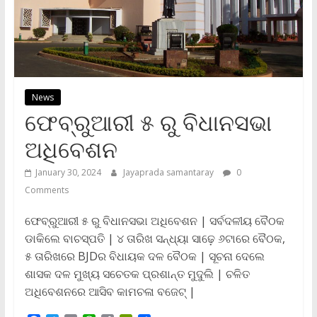
News
ଫେବ୍ରୁଆରୀ ୫ ରୁ ବିଧାନସଭା
ଅଧିବେଶନ
January 30, 2024
Jayaprada samantaray
0
Comments
ଫେବ୍ରୁଆରୀ ୫ ରୁ ବିଧାନସଭା ଅଧିବେଶନ | ସର୍ବଦଳୀୟ ବୈଠକ
ଡାକିଲେ ବାଚସ୍ପତି | ୪ ତାରିଖ ସନ୍ଧ୍ୟା ସାଢ଼େ ୬ଟାରେ ବୈଠକ,
୫ ତାରିଖରେ BJDର ବିଧାୟକ ଦଳ ବୈଠକ | ସୂଚନା ଦେଲେ
ଶାସକ ଦଳ ମୁଖ୍ୟ ସଚେତକ ପ୍ରଶାନ୍ତ ମୁଦୁଲି | ଚଳିତ
ଅଧିବେଶନରେ ଆସିବ କାମଚଳା ବଜେଟ୍ |