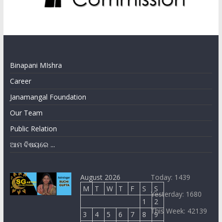
Binapani MIshra
Career
Janamangal Foundation
Our Team
Public Relation
ଆମ ବିଷୟରେ ...
August 2026
Today: 1439
M
T
W
T
F
S
S
Yesterday: 1680
1
2
This Week: 42139
3
4
5
6
7
8
9