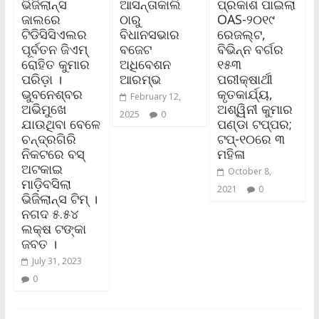
ଭିଜିଲାନ୍ସ
ଆସନ୍ତାକାଲି
ପ୍ରକାଶ ପାଇଲା
ଜାଲରେ
ଠାରୁ
OAS-୨୦୧୯
ଟିଡିସିସିଏଲର
ବିଧାନସଭାର
ରେଜଲ୍ଟ,
ପୂର୍ବତନ ଜିଏମ୍
ବଜେଟ
ବିଭିନ୍ନ ବର୍ଗର
ରୋହିତ କୁମାର
ଅଧିବେଶନ
୧୫୩
ପରିଡ଼ା ।
ଆରମ୍ଭ
ପରୀକ୍ଷାର୍ଥୀ
ଭୁବନେଶ୍ବର
କୃତକାର୍ଯ୍ୟ,
February 12,
ଅଭିମୁଖେ
ଅଶ୍ୱିନୀ କୁମାର
2025
0
ଯାଉଥିବା ବେଳେ
ପଣ୍ଡା ଟପ୍ପର;
ଚନ୍ଦ୍ରଗିରି
ଟପ୍-୧୦ରେ ୩
ନିକଟରେ ବସ୍
ମହିଳା
ଅଟକାଇ
October 8,
ମାଡ଼ିବସିଲା
2021
0
ଭିଜିଲାନ୍ସ ଟିମ୍ ।
ନଗଦ ୫.୫୪
ଲକ୍ଷ ଟଙ୍କା
ଜବତ ।
July 31, 2023
0