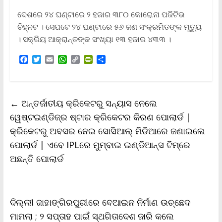
ଦେଶରେ ୨୪ ଘଣ୍ଟାରେ ୨ ହଜାର ୩୮୦ କୋରୋନା ପଜିଟିଭ
ଚିହ୍ନଟ । ସେପଟେ ୨୪ ଘଣ୍ଟାରେ ୫୬ ଜଣ ସଂକ୍ରମିତଙ୍କ ମୃତ୍ୟୁ
। ସକ୍ରିୟ ଆକ୍ରାନ୍ତଙ୍କ ସଂଖ୍ୟା ୧୩ ହଜାର ୪୩୩ ।
F
T
E
W
C
P
S
a
w
m
h
o
r
h
c
i
a
a
p
i
a
e
t
i
t
y
n
r
b
t
l
s
L
t
e
←
ଅନ୍ତର୍ଜାତୀୟ କ୍ରିକେଟରୁ ସନ୍ୟାସ ନେଲେ
o
e
A
i
F
o
r
p
n
r
ୱେଷ୍ଟଇଣ୍ଡିଜ୍‌ର ଷ୍ଟାର କ୍ରିକେଟର କିରଣ ପୋଲାର୍ଡ |
k
p
k
i
କ୍ରିକେଟରୁ ଅବସର ନେଇ ସୋସିଆଲ୍‌ ମିଡିଆରେ ଜଣାଇଲେ
e
n
ପୋଲାର୍ଡ | ଏବେ IPLରେ ମୁମ୍ବାଇ ଇଣ୍ଡିଆନ୍‌ସ ଟିମ୍‌ରେ
d
l
ଅଛନ୍ତି ପୋଲାର୍ଡ
y
ଦିଲ୍ଲୀ ଜାହାଙ୍ଗିରପୁରୀରେ ବେଆଇନ ନିର୍ମାଣ ଉଚ୍ଛେଦ
ମାମଲା ; ୨ ସପ୍ତାହ ପାଇଁ ସ୍ଥଗିତାଦେଶ ଜାରି କଲେ