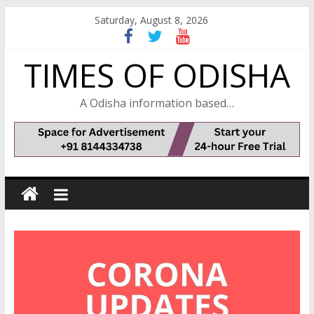
Skip
Saturday, August 8, 2026
to
content
TIMES OF ODISHA
A Odisha information based…