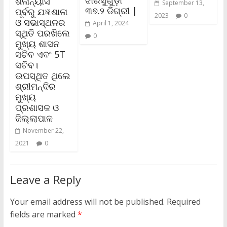
ଝାରସୁଗୁଡ଼ା
ଶିଳାନ୍ୟାସ
September 13,
୩୭.୨ ଡିଗ୍ରୀ |
ପୂର୍ବରୁ ଯଜ୍ଞଶାଳା
2023
0
ଓ ସଭାସ୍ଥଳର
April 1, 2024
ସ୍ଥିତି ପରଖିଲେ
0
ମୁଖ୍ୟ ଶାସନ
ସଚିବ ଏବଂ 5T
ସଚିବ।
ଉପସ୍ଥିତ ଥିଲେ
ଶ୍ରୀମନ୍ଦିର
ମୁଖ୍ୟ
ପ୍ରଶାସକ ଓ
ଜିଲ୍ଲାପାଳ
November 22,
2021
0
Leave a Reply
Your email address will not be published.
Required
fields are marked
*