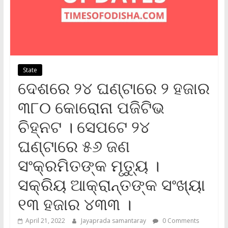
State
ଦେଶରେ ୨୪ ଘଣ୍ଟାରେ ୨ ହଜାର
୩୮୦ କୋରୋନା ପଜିଟିଭ
ଚିହ୍ନଟ । ସେପଟେ ୨୪
ଘଣ୍ଟାରେ ୫୬ ଜଣ
ସଂକ୍ରମିତଙ୍କ ମୃତ୍ୟୁ ।
ସକ୍ରିୟ ଆକ୍ରାନ୍ତଙ୍କ ସଂଖ୍ୟା
୧୩ ହଜାର ୪୩୩ ।
April 21, 2022
Jayaprada samantaray
0 Comments