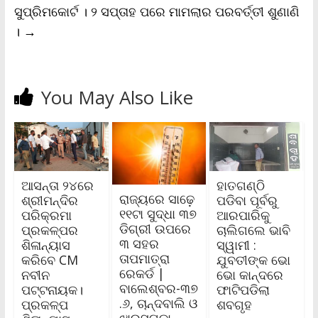
ସୁପ୍ରିମକୋର୍ଟ । ୨ ସପ୍ତାହ ପରେ ମାମଲାର ପରବର୍ତ୍ତୀ ଶୁଣାଣି
।
→
You May Also Like
ଆସନ୍ତା ୨୪ରେ
ହାତଗଣ୍ଠି
ରାଜ୍ୟରେ ସାଢ଼େ
ଶ୍ରୀମନ୍ଦିର
ପଡିବା ପୂର୍ବରୁ
୧୧ଟା ସୁଦ୍ଧା ୩୭
ପରିକ୍ରମା
ଆରପାରିକୁ
ଡିଗ୍ରୀ ଉପରେ
ପ୍ରକଳ୍ପର
ଚାଲିଗଲେ ଭାବି
୩ ସହର
ଶିଳାନ୍ୟାସ
ସ୍ୱାମୀ :
ତାପମାତ୍ରା
କରିବେ CM
ଯୁବତୀଙ୍କ ଭୋ
ରେକର୍ଡ |
ନବୀନ
ଭୋ କାନ୍ଦରେ
ବାଲେଶ୍ବର-୩୭
ପଟ୍ଟନାୟକ।
ଫାଟିପଡିଲା
.୬, ଚାନ୍ଦବାଲି ଓ
ପ୍ରକଳ୍ପ
ଶବଗୃହ