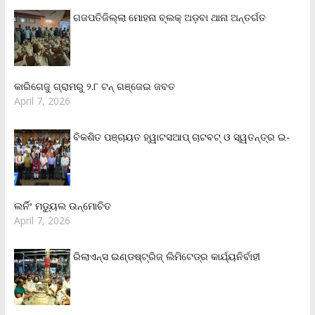
ଗଜପତିଜିଲ୍ଲା ମୋହନା ବ୍ଲକ୍‌ ଅଡ଼ବା ଥାନା ଅନ୍ତର୍ଗତ
କାରିଗେଜୁ ଗ୍ରାମରୁ ୨.୮ ଟନ୍ ଗଞ୍ଜେଇ ଜବତ
April 7, 2026
ବିକଶିତ ପଞ୍ଚାୟତ ହ୍ୱାଟସଆପ୍ ଚାଟବଟ୍ ଓ ସ୍ୱତନ୍ତ୍ର ଇ-
ଲର୍ନିଂ ମଡ୍ୟୁଲ ଉନ୍ମୋଚିତ
April 7, 2026
ରିଲାଏନ୍‌ସ ଇଣ୍ଡଷ୍ଟ୍ରିଜ୍ ଲିମିଟେଡ୍‌ର କାର୍ଯ୍ୟନିର୍ବାହୀ