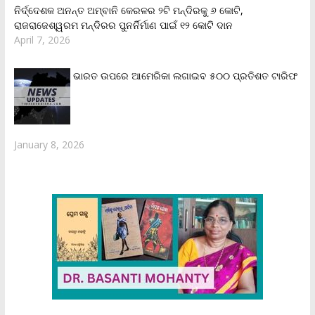
ନିର୍ଦ୍ଦେଶକ ଅନନ୍ତ ଅମ୍ବାନି କେରଳର ୨ଟି ମନ୍ଦିରକୁ ୬ କୋଟି,
ରାଜରାଜେଶ୍ୱରମ ମନ୍ଦିରର ପୁନର୍ନିର୍ମାଣ ପାଇଁ ୧୨ କୋଟି ଦାନ
April 7, 2026
ଭାରତ ଉପରେ ଆମେରିକା ଲଗାଇବ ୫୦୦ ପ୍ରତିଶତ ଟାରିଫ
January 8, 2026