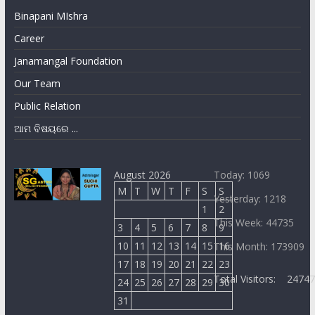
Binapani MIshra
Career
Janamangal Foundation
Our Team
Public Relation
ଆମ ବିଷୟରେ ...
August 2026
Today: 1069
M
T
W
T
F
S
S
Yesterday: 1218
1
2
This Week: 44735
3
4
5
6
7
8
9
10
11
12
13
14
15
16
This Month: 173909
17
18
19
20
21
22
23
Total Visitors:
2474
24
25
26
27
28
29
30
31