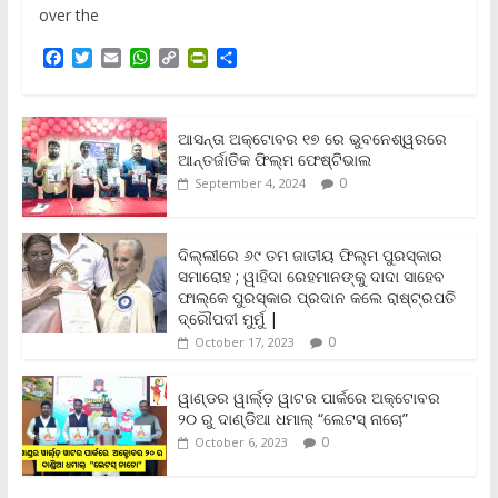
over the
F
T
E
W
C
P
S
a
w
m
h
o
r
h
c
i
a
a
p
i
a
e
t
i
t
y
n
r
b
t
l
s
L
t
e
ଆସନ୍ତା ଅକ୍ଟୋବର ୧୭ ରେ ଭୁବନେଶ୍ୱରରେ
o
e
A
i
F
ଆନ୍ତର୍ଜାତିକ ଫିଲ୍ମ ଫେଷ୍ଟିଭାଲ
o
r
p
n
r
0
September 4, 2024
k
p
k
i
e
n
ଦିଲ୍ଲୀରେ ୬୯ ତମ ଜାତୀୟ ଫିଲ୍ମ ପୁରସ୍କାର
d
ସମାରୋହ ; ୱାହିଦା ରେହମାନଙ୍କୁ ଦାଦା ସାହେବ
l
y
ଫାଲ୍‌କେ ପୁରସ୍କାର ପ୍ରଦାନ କଲେ ରାଷ୍ଟ୍ରପତି
ଦ୍ରୌପଦୀ ମୁର୍ମୁ |
0
October 17, 2023
ୱାଣ୍ଡର ୱାର୍ଲ୍‌ଡ଼ ୱାଟର ପାର୍କରେ ଅକ୍ଟୋବର
୨୦ ରୁ ଦାଣ୍ଡିଆ ଧମାଲ୍ “ଲେଟସ୍ ନାଚୋ”
0
October 6, 2023