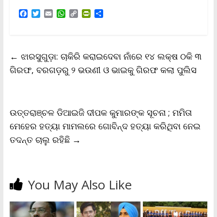
F
T
E
W
C
P
S
a
w
m
h
o
r
h
c
i
a
a
p
i
a
e
t
i
t
y
n
r
b
t
l
s
L
t
e
←
ଝାରସୁଗୁଡ଼ା: ଚାକିରି କରାଇଦେବା ନାଁରେ ୧୪ ଲକ୍ଷ ଠକି ୩
o
e
A
i
F
o
r
p
n
r
ଗିରଫ, ବରଗଡ଼ରୁ ୨ ଭଉଣୀ ଓ ଭାଇକୁ ଗିରଫ କଲା ପୁଲିସ
k
p
k
i
e
n
d
l
ଉତ୍ତରାଞ୍ଚଳ ଡିଆଇଜି ଦୀପକ କୁମାରଙ୍କ ସୂଚନା ; ମମିତା
y
ମେହେର ହତ୍ୟା ମାମଲରେ ଗୋବିନ୍ଦ ହତ୍ୟା କରିଥିବା ନେଇ
ତଦନ୍ତ ଚାଲୁ ରହିଛି
→
You May Also Like