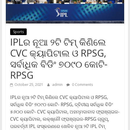
Sports
IPLର ନୂଆ ୨ଟି ଟିମ୍‌ କିଣିଲେ
CVC କ୍ୟାପିଟାଲ ଓ RPSG,
ସର୍ବାଧିକ ବିଡିଂ ୭୦୯୦ କୋଟି-
RPSG
October 25, 2021
admin
0 Comments
IPLର ନୂଆ ୨ଟି ଟିମ୍‌ କିଣିଲେ CVC କ୍ୟାପିଟାଲ ଓ RPSG,
ସର୍ବାଧିକ ବିଡିଂ ୭୦୯୦ କୋଟି- RPSG, ଦ୍ବିତୀୟ ସର୍ବାଧିକ ବିଡିଂ
୫୬୦୦ କୋଟି- CVC କ୍ୟାପିଟାଲ, ଅହମ୍ମଦାବାଦ ଫ୍ରାଞ୍ଚାଇଜ-
CVC କ୍ୟାପିଟାଲ, ଲକ୍ଷ୍ନୌ ଫ୍ରାଞ୍ଚାଇଜ-RPSG ଗ୍ରୁପ୍‌,
ପରବର୍ତ୍ତୀ IPL ସଂସ୍କରଣରେ ଖେଳିବ ନୂଆ ୨ଟି IPL ଟିମ୍‌