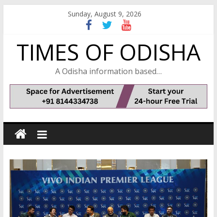
Skip
Sunday, August 9, 2026
to
content
TIMES OF ODISHA
A Odisha information based…