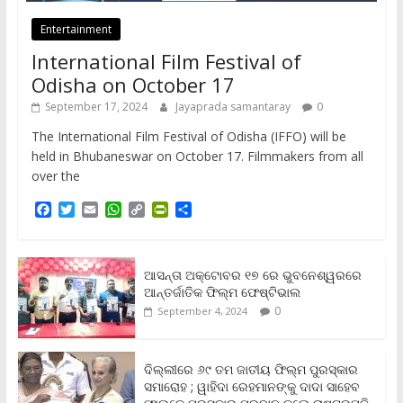
Entertainment
International Film Festival of
Odisha on October 17
September 17, 2024
Jayaprada samantaray
0
The International Film Festival of Odisha (IFFO) will be
held in Bhubaneswar on October 17. Filmmakers from all
over the
F
T
E
W
C
P
S
a
w
m
h
o
r
h
c
i
a
a
p
i
a
e
t
i
t
y
n
r
b
t
l
s
L
t
e
ଆସନ୍ତା ଅକ୍ଟୋବର ୧୭ ରେ ଭୁବନେଶ୍ୱରରେ
o
e
A
i
F
ଆନ୍ତର୍ଜାତିକ ଫିଲ୍ମ ଫେଷ୍ଟିଭାଲ
o
r
p
n
r
0
September 4, 2024
k
p
k
i
e
n
ଦିଲ୍ଲୀରେ ୬୯ ତମ ଜାତୀୟ ଫିଲ୍ମ ପୁରସ୍କାର
d
ସମାରୋହ ; ୱାହିଦା ରେହମାନଙ୍କୁ ଦାଦା ସାହେବ
l