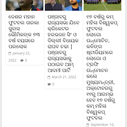
ଦେଶର ମହାନ
୧୭ ବର୍ଷରୁ କମ୍
ପଞ୍ଜାବରୁ
ଫୁଟବଲ ତାରକା
ମହିଳା ବିଶ୍ୱକପ୍
ରାଜ୍ୟସଭା ଯିବେ
ସୁବାସ
ଫୁଟବଲ
କ୍ରିକେଟର
ଭୌମିକଙ୍କ ୭୩
ଲୋଗୋ
ହରଭଜନ ସିଂ ଓ
ବର୍ଷ ବୟସରେ
ଉନ୍ମୋଚିତ,
ଦିଲ୍ଲୀ ବିଧାୟକ
ପରଲୋକ
କଳିଙ୍ଗ
ରାଘବ ଚଢା |
ଷ୍ଟାଡିୟମରେ
ପଞ୍ଜାବରୁ
January 22,
ଲୋଗୋ ଓ
ରାଜ୍ୟସଭାକୁ
2022
0
ଟ୍ରଫି
ପଠାଇବ ଆମ୍
ଉନ୍ମୋଚନ
ଆଦମୀ ପାର୍ଟି
କଲେ
March 21, 2022
ମୁଖ୍ୟମନ୍ତ୍ରୀ,
0
ଅକ୍ଟୋବରରୁ
୧୧ରୁ ଆରମ୍ଭ
ହେବ ୧୭ ବର୍ଷରୁ
କମ୍ ମହିଳା
ବିଶ୍ୱକପ୍
ଫୁଟବଲ
September 10,