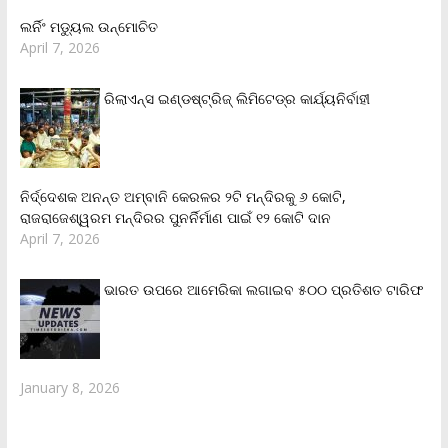
ଲର୍ନିଂ ମଡ୍ୟୁଲ ଉନ୍ମୋଚିତ
April 7, 2026
ରିଲାଏନ୍‌ସ ଇଣ୍ଡଷ୍ଟ୍ରିଜ୍ ଲିମିଟେଡ୍‌ର କାର୍ଯ୍ୟନିର୍ବାହୀ
ନିର୍ଦ୍ଦେଶକ ଅନନ୍ତ ଅମ୍ବାନି କେରଳର ୨ଟି ମନ୍ଦିରକୁ ୬ କୋଟି,
ରାଜରାଜେଶ୍ୱରମ ମନ୍ଦିରର ପୁନର୍ନିର୍ମାଣ ପାଇଁ ୧୨ କୋଟି ଦାନ
April 7, 2026
ଭାରତ ଉପରେ ଆମେରିକା ଲଗାଇବ ୫୦୦ ପ୍ରତିଶତ ଟାରିଫ
January 8, 2026