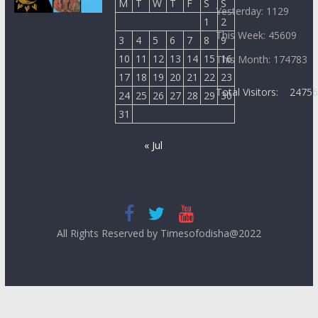
M
T
W
T
F
S
S
Yesterday: 1129
1
2
This Week: 45609
3
4
5
6
7
8
9
10
11
12
13
14
15
16
This Month: 174783
17
18
19
20
21
22
23
Total Visitors:
2475
24
25
26
27
28
29
30
31
« Jul
All Rights Reserved by Timesofodisha@2022