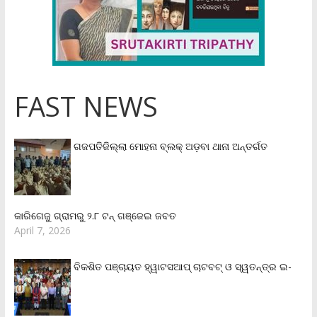
FAST NEWS
ଗଜପତିଜିଲ୍ଲା ମୋହନା ବ୍ଲକ୍‌ ଅଡ଼ବା ଥାନା ଅନ୍ତର୍ଗତ
କାରିଗେଜୁ ଗ୍ରାମରୁ ୨.୮ ଟନ୍ ଗଞ୍ଜେଇ ଜବତ
April 7, 2026
ବିକଶିତ ପଞ୍ଚାୟତ ହ୍ୱାଟସଆପ୍ ଚାଟବଟ୍ ଓ ସ୍ୱତନ୍ତ୍ର ଇ-