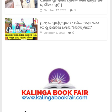
y
ଫାଲ୍‌କେ ପୁରସ୍କାର ପ୍ରଦାନ କଲେ ରାଷ୍ଟ୍ରପତି
ଦ୍ରୌପଦୀ ମୁର୍ମୁ |
0
October 17, 2023
ୱାଣ୍ଡର ୱାର୍ଲ୍‌ଡ଼ ୱାଟର ପାର୍କରେ ଅକ୍ଟୋବର
୨୦ ରୁ ଦାଣ୍ଡିଆ ଧମାଲ୍ “ଲେଟସ୍ ନାଚୋ”
0
October 6, 2023