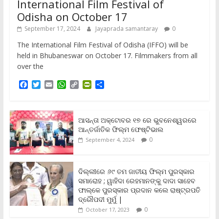
International Film Festival of
Odisha on October 17
September 17, 2024
Jayaprada samantaray
0
The International Film Festival of Odisha (IFFO) will be
held in Bhubaneswar on October 17. Filmmakers from all
over the
F
T
E
W
C
P
S
a
w
m
h
o
r
h
c
i
a
a
p
i
a
e
t
i
t
y
n
r
b
t
l
s
L
t
e
ଆସନ୍ତା ଅକ୍ଟୋବର ୧୭ ରେ ଭୁବନେଶ୍ୱରରେ
o
e
A
i
F
ଆନ୍ତର୍ଜାତିକ ଫିଲ୍ମ ଫେଷ୍ଟିଭାଲ
o
r
p
n
r
0
September 4, 2024
k
p
k
i
e
n
ଦିଲ୍ଲୀରେ ୬୯ ତମ ଜାତୀୟ ଫିଲ୍ମ ପୁରସ୍କାର
d
ସମାରୋହ ; ୱାହିଦା ରେହମାନଙ୍କୁ ଦାଦା ସାହେବ
l
y
ଫାଲ୍‌କେ ପୁରସ୍କାର ପ୍ରଦାନ କଲେ ରାଷ୍ଟ୍ରପତି
ଦ୍ରୌପଦୀ ମୁର୍ମୁ |
0
October 17, 2023