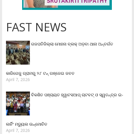
FAST NEWS
ଗଜପତିଜିଲ୍ଲା ମୋହନା ବ୍ଲକ୍‌ ଅଡ଼ବା ଥାନା ଅନ୍ତର୍ଗତ
କାରିଗେଜୁ ଗ୍ରାମରୁ ୨.୮ ଟନ୍ ଗଞ୍ଜେଇ ଜବତ
April 7, 2026
ବିକଶିତ ପଞ୍ଚାୟତ ହ୍ୱାଟସଆପ୍ ଚାଟବଟ୍ ଓ ସ୍ୱତନ୍ତ୍ର ଇ-
ଲର୍ନିଂ ମଡ୍ୟୁଲ ଉନ୍ମୋଚିତ
April 7, 2026