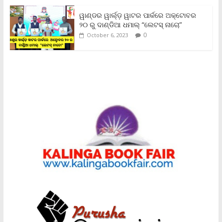
ୱାଣ୍ଡର ୱାର୍ଲ୍‌ଡ଼ ୱାଟର ପାର୍କରେ ଅକ୍ଟୋବର
୨୦ ରୁ ଦାଣ୍ଡିଆ ଧମାଲ୍ “ଲେଟସ୍ ନାଚୋ”
0
October 6, 2023