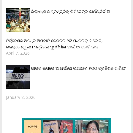
ରିଲାଏନ୍‌ସ ଇଣ୍ଡଷ୍ଟ୍ରିଜ୍ ଲିମିଟେଡ୍‌ର କାର୍ଯ୍ୟନିର୍ବାହୀ
ନିର୍ଦ୍ଦେଶକ ଅନନ୍ତ ଅମ୍ବାନି କେରଳର ୨ଟି ମନ୍ଦିରକୁ ୬ କୋଟି,
ରାଜରାଜେଶ୍ୱରମ ମନ୍ଦିରର ପୁନର୍ନିର୍ମାଣ ପାଇଁ ୧୨ କୋଟି ଦାନ
April 7, 2026
ଭାରତ ଉପରେ ଆମେରିକା ଲଗାଇବ ୫୦୦ ପ୍ରତିଶତ ଟାରିଫ
January 8, 2026