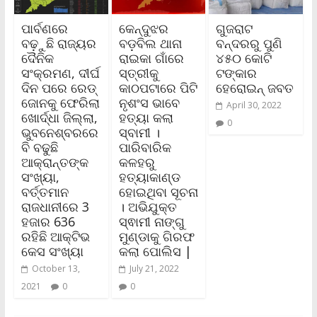
ପାର୍ବଣରେ
କେନ୍ଦୁଝର
ଗୁଜରାଟ
ବଢ଼ୁଛି ରାଜ୍ୟର
ବଡ଼ବିଲ ଥାନା
ବନ୍ଦରରୁ ପୁଣି
ଦୈନିକ
ରାଇକା ଗାଁରେ
୪୫୦ କୋଟି
ସଂକ୍ରମଣ, ଦୀର୍ଘ
ସ୍ତ୍ରୀକୁ
ଟଙ୍କାର
ଦିନ ପରେ ରେଡ୍‌
କାଠପଟାରେ ପିଟି
ହେରୋଇନ୍‌ ଜବତ
ଜୋନକୁ ଫେରିଲା
ନୃଶଂସ ଭାବେ
April 30, 2022
ଖୋର୍ଦ୍ଧା ଜିଲ୍ଲା,
ହତ୍ୟା କଲା
0
ଭୁବନେଶ୍ବରରେ
ସ୍ବାମୀ ।
ବି ବଢୁଛି
ପାରିବାରିକ
ଆକ୍ରାନ୍ତଙ୍କ
କଳହରୁ
ସଂଖ୍ୟା,
ହତ୍ୟାକାଣ୍ଡ
ବର୍ତ୍ତମାନ
ହୋଇଥିବା ସୂଚନା
ରାଜଧାନୀରେ 3
। ଅଭିଯୁକ୍ତ
ହଜାର 636
ସ୍ଵାମୀ ନାଙ୍ଗୁ
ରହିଛି ଆକ୍ଟିଭ
ମୁଣ୍ଡାକୁ ଗିରଫ
କେସ ସଂଖ୍ୟା
କଲା ପୋଲିସ |
October 13,
July 21, 2022
2021
0
0