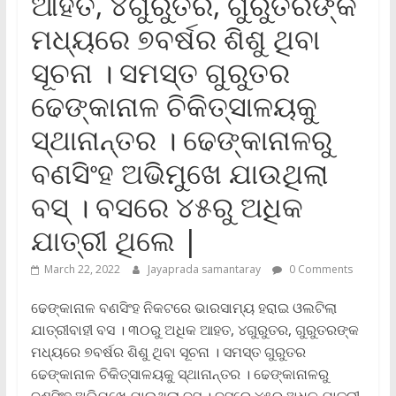
ଆହତ, ୪ଗୁରୁତର, ଗୁରୁତରଙ୍କ
ମଧ୍ୟରେ ୭ବର୍ଷର ଶିଶୁ ଥିବା
ସୂଚନା । ସମସ୍ତ ଗୁରୁତର
ଢେଙ୍କାନାଳ ଚିକିତ୍ସାଳୟକୁ
ସ୍ଥାନାନ୍ତର । ଢେଙ୍କାନାଳରୁ
ବଣସିଂହ ଅଭିମୁଖେ ଯାଉଥିଲା
ବସ୍‌ । ବସରେ ୪୫ରୁ ଅଧିକ
ଯାତ୍ରୀ ଥିଲେ |
March 22, 2022
Jayaprada samantaray
0 Comments
ଢେଙ୍କାନାଳ ବଣସିଂହ ନିକଟରେ ଭାରସାମ୍ୟ ହରାଇ ଓଲଟିଲା
ଯାତ୍ରୀବାହୀ ବସ । ୩୦ରୁ ଅଧିକ ଆହତ, ୪ଗୁରୁତର, ଗୁରୁତରଙ୍କ
ମଧ୍ୟରେ ୭ବର୍ଷର ଶିଶୁ ଥିବା ସୂଚନା । ସମସ୍ତ ଗୁରୁତର
ଢେଙ୍କାନାଳ ଚିକିତ୍ସାଳୟକୁ ସ୍ଥାନାନ୍ତର । ଢେଙ୍କାନାଳରୁ
ବଣସିଂହ ଅଭିମୁଖେ ଯାଉଥିଲା ବସ୍‌ । ବସରେ ୪୫ରୁ ଅଧିକ ଯାତ୍ରୀ