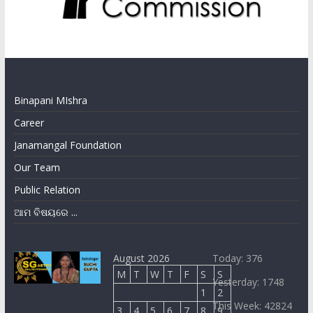
Binapani MIshra
Career
Janamangal Foundation
Our Team
Public Relation
ଆମ ବିଷୟରେ ...
August 2026
Today: 376
M
T
W
T
F
S
S
Yesterday: 1748
1
2
This Week: 42824
3
4
5
6
7
8
9