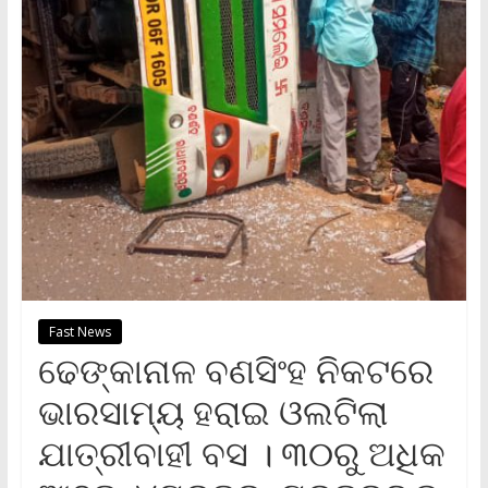
Fast News
ଢେଙ୍କାନାଳ ବଣସିଂହ ନିକଟରେ
ଭାରସାମ୍ୟ ହରାଇ ଓଲଟିଲା
ଯାତ୍ରୀବାହୀ ବସ । ୩୦ରୁ ଅଧିକ