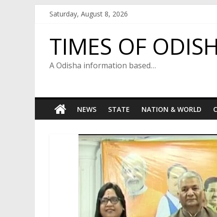
Skip
Saturday, August 8, 2026
to
content
TIMES OF ODIS
A Odisha information based…
NEWS
STATE
NATION & WORLD
C