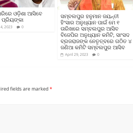
ରିରେ ଓଡ଼ିଶା ଆସିବେ
ସମ୍ବଲପୁର ହନୁମାନ ଜୟନ୍ତୀ
ପ୍ରିୟଙ୍କା
ହିଂସାର ଅନୁଧ୍ୟାନ ପାଇଁ ମେ ୧
14, 2023
0
ତାରିଖରେ ସମ୍ବଲପୁର ଆସିବ
ବିଜେପିର ଅନୁଧ୍ୟାନ କମିଟି, ସାଂସଦ
ବ୍ରଜରାଜଙ୍କ ନେତୃତ୍ବରେ ଗଠିତ ୪
ଜଣିଆ କମିଟି ସମ୍ବଲପୁର ଆସିବ
April 29, 2023
0
ired fields are marked
*