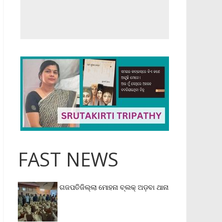
FAST NEWS
ଗଜପତିଜିଲ୍ଲା ମୋହନା ବ୍ଲକ୍‌ ଅଡ଼ବା ଥାନା