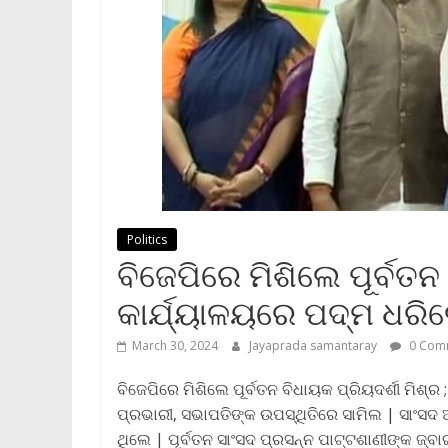
Politics
ବିଜେପିରେ ମିଶିଲେ ପୂର୍ବତନ 
କାର୍ଯ୍ୟାଳୟରେ ପଦ୍ମ ଧରିଲେ
March 30, 2024
Jayaprada samantaray
0 Com
ବିଜେପିରେ ମିଶିଲେ ପୂର୍ବତନ ବିଧାୟକ ପ୍ରିୟଦର୍ଶୀ ମିଶ୍ର 
ପ୍ରଭାରୀ, ସଭାପତିଙ୍କ ଉପସ୍ଥିତିରେ ସାମିଲ | ସାଂସଦ
ଥିଲେ | ପୂର୍ବତନ ସାଂସଦ ପ୍ରସନ୍ନ ପାଟ୍ଟଶାଣୀଙ୍କ ଜ୍ବାଇଁ