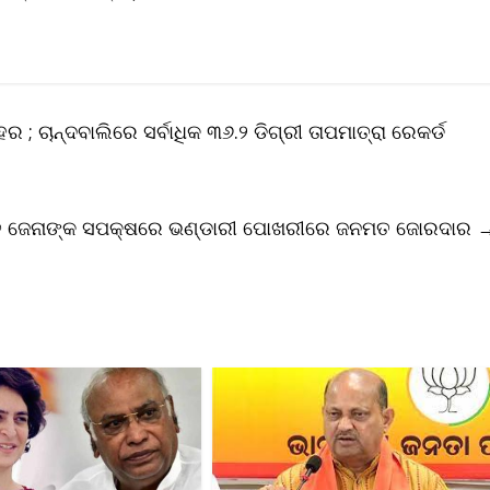
ର ; ଚାନ୍ଦବାଲିରେ ସର୍ବାଧିକ ୩୬.୨ ଡିଗ୍ରୀ ତାପମାତ୍ରା ରେକର୍ଡ
ତ ଜେନାଙ୍କ ସପକ୍ଷରେ ଭଣ୍ଡାରୀ ପୋଖରୀରେ ଜନମତ ଜୋରଦାର