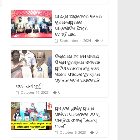
c
i
a
a
p
i
a
e
t
i
t
y
n
r
b
t
l
s
L
t
e
ଆସନ୍ତା ଅକ୍ଟୋବର ୧୭ ରେ
o
e
A
i
F
ଭୁବନେଶ୍ୱରରେ
o
r
p
n
r
ଆନ୍ତର୍ଜାତିକ ଫିଲ୍ମ
k
p
k
i
ଫେଷ୍ଟିଭାଲ
e
0
September 4, 2024
n
d
l
ଦିଲ୍ଲୀରେ ୬୯ ତମ ଜାତୀୟ
y
ଫିଲ୍ମ ପୁରସ୍କାର ସମାରୋହ ;
ୱାହିଦା ରେହମାନଙ୍କୁ ଦାଦା
ସାହେବ ଫାଲ୍‌କେ ପୁରସ୍କାର
ପ୍ରଦାନ କଲେ ରାଷ୍ଟ୍ରପତି
ଦ୍ରୌପଦୀ ମୁର୍ମୁ |
0
October 17, 2023
ୱାଣ୍ଡର ୱାର୍ଲ୍‌ଡ଼ ୱାଟର
ପାର୍କରେ ଅକ୍ଟୋବର ୨୦ ରୁ
ଦାଣ୍ଡିଆ ଧମାଲ୍ “ଲେଟସ୍
ନାଚୋ”
0
October 6, 2023