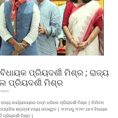
ବିଧାୟକ ପ୍ରିୟଦର୍ଶୀ ମିଶ୍ର ; ରାଜ୍ୟ
 ପ୍ରିୟଦର୍ଶୀ ମିଶ୍ର
ments
; ରାଜ୍ୟ କାର୍ଯ୍ୟାଳୟରେ ପଦ୍ମ ଧରିଲେ ପ୍ରିୟଦର୍ଶୀ ମିଶ୍ର | ନିର୍ବାଚନ
 ଅପରାଜିତା ଷଡ଼ଙ୍ଗୀ ମଧ୍ୟ ଉପସ୍ଥିତ | ୨୦୧୪ରୁ ୨୦୧୯ ଯାଏ ବିଧାୟକ
 ପ୍ରିୟଦର୍ଶୀ ମିଶ୍ର |