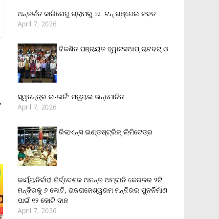
ଅନ୍ତର୍ଗତ କାରିଗେଜୁ ଗ୍ରାମରୁ ୨.୮ ଟନ୍ ଗଞ୍ଜେଇ ଜବତ
April 7, 2026
ବିକଶିତ ପଞ୍ଚାୟତ ହ୍ୱାଟସଆପ୍ ଚାଟବଟ୍ ଓ
ସ୍ୱତନ୍ତ୍ର ଇ-ଲର୍ନିଂ ମଡ୍ୟୁଲ ଉନ୍ମୋଚିତ
→
April 7, 2026
ରିଲାଏନ୍‌ସ ଇଣ୍ଡଷ୍ଟ୍ରିଜ୍ ଲିମିଟେଡ୍‌ର
କାର୍ଯ୍ୟନିର୍ବାହୀ ନିର୍ଦ୍ଦେଶକ ଅନନ୍ତ ଅମ୍ବାନି କେରଳର ୨ଟି
ମନ୍ଦିରକୁ ୬ କୋଟି, ରାଜରାଜେଶ୍ୱରମ ମନ୍ଦିରର ପୁନର୍ନିର୍ମାଣ
ପାଇଁ ୧୨ କୋଟି ଦାନ
April 7, 2026