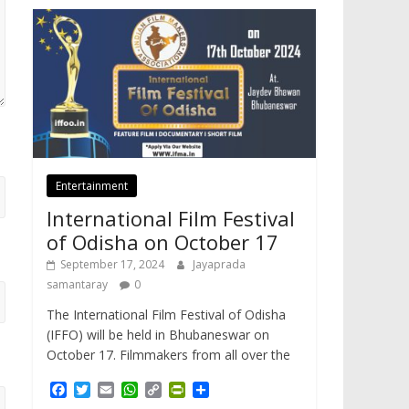
Entertainment
International Film Festival
of Odisha on October 17
September 17, 2024
Jayaprada
samantaray
0
The International Film Festival of Odisha
(IFFO) will be held in Bhubaneswar on
October 17. Filmmakers from all over the
F
T
E
W
C
P
S
a
w
m
h
o
r
h