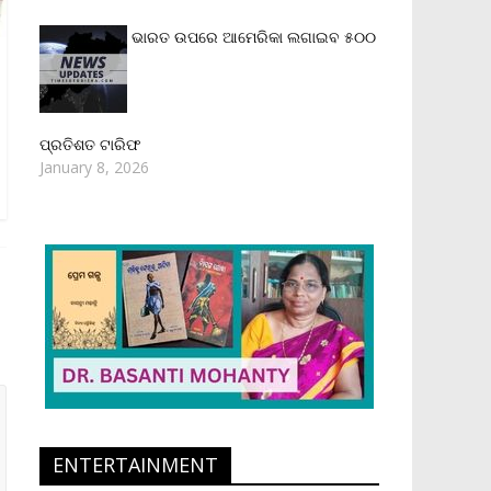
ଭାରତ ଉପରେ ଆମେରିକା ଲଗାଇବ ୫୦୦
ପ୍ରତିଶତ ଟାରିଫ
January 8, 2026
ENTERTAINMENT