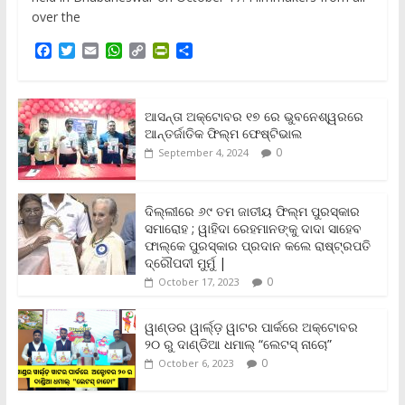
over the
F
T
E
W
C
P
S
a
w
m
h
o
r
h
c
i
a
a
p
i
a
e
t
i
t
y
n
r
b
t
l
s
L
t
e
ଆସନ୍ତା ଅକ୍ଟୋବର ୧୭ ରେ ଭୁବନେଶ୍ୱରରେ
o
e
A
i
F
ଆନ୍ତର୍ଜାତିକ ଫିଲ୍ମ ଫେଷ୍ଟିଭାଲ
o
r
p
n
r
0
September 4, 2024
k
p
k
i
e
n
ଦିଲ୍ଲୀରେ ୬୯ ତମ ଜାତୀୟ ଫିଲ୍ମ ପୁରସ୍କାର
d
ସମାରୋହ ; ୱାହିଦା ରେହମାନଙ୍କୁ ଦାଦା ସାହେବ
l
y
ଫାଲ୍‌କେ ପୁରସ୍କାର ପ୍ରଦାନ କଲେ ରାଷ୍ଟ୍ରପତି
ଦ୍ରୌପଦୀ ମୁର୍ମୁ |
0
October 17, 2023
ୱାଣ୍ଡର ୱାର୍ଲ୍‌ଡ଼ ୱାଟର ପାର୍କରେ ଅକ୍ଟୋବର
୨୦ ରୁ ଦାଣ୍ଡିଆ ଧମାଲ୍ “ଲେଟସ୍ ନାଚୋ”
0
October 6, 2023