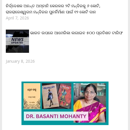
ନିର୍ଦ୍ଦେଶକ ଅନନ୍ତ ଅମ୍ବାନି କେରଳର ୨ଟି ମନ୍ଦିରକୁ ୬ କୋଟି,
ରାଜରାଜେଶ୍ୱରମ ମନ୍ଦିରର ପୁନର୍ନିର୍ମାଣ ପାଇଁ ୧୨ କୋଟି ଦାନ
April 7, 2026
ଭାରତ ଉପରେ ଆମେରିକା ଲଗାଇବ ୫୦୦ ପ୍ରତିଶତ ଟାରିଫ
January 8, 2026