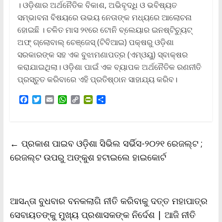
। ଓଡ଼ିଶାର ଅର୍ଥନୈତିକ ବିକାଶ, ଅଭିବୃଦ୍ଧି ଓ ଭବିଷ୍ୟତ
ସମ୍ଭାବନା ବିଷୟରେ ଉଭୟ ନେତାଙ୍କ ମଧ୍ୟରେ ଆଲୋଚନା
ହୋଇଛି । ଚଳିତ ମାସ ୨୧ରେ ଟୋନି ବ୍ଲେୟାର ଇନଷ୍ଟିଚ୍ୟୁଟ୍‌
ଅଫ୍‌ ଗ୍ଲୋବାଲ୍ ଚେଞ୍ଜେସ୍‌ (ଟିବିଆଇ) ପକ୍ଷରୁ ଓଡ଼ିଶା
ସରକାରଙ୍କ ସହ ଏକ ବୁଝାମଣାପତ୍ର (ଏମ୍‌ଓୟୁ) ସ୍ବାକ୍ଷର
କରାଯାଇଥିଲା। ଓଡ଼ିଶା ପାଇଁ ଏକ ବ୍ୟାପକ ଅର୍ଥନୈତିକ ରଣନୀତି
ପ୍ରସ୍ତୁତ କରିବାରେ ଏହି ପ୍ରତିଷ୍ଠାନ ସାହାଯ୍ୟ କରିବ।
F
T
E
W
C
P
S
a
w
m
h
o
r
h
c
i
a
a
p
i
a
e
t
i
t
y
n
r
b
t
l
s
L
t
e
←
ପ୍ରକାଶ ପାଇବ ଓଡ଼ିଶା ସିଭିଲ ସର୍ଭିସ-୨୦୨୧ ରେଜଲ୍ଟ ;
o
e
A
i
F
o
r
p
n
r
ରେଜଲ୍ଟ ଉପରୁ ଅଙ୍କୁଶ ହଟାଇଲେ ହାଇକୋର୍ଟ
k
p
k
i
e
n
d
l
ଆସନ୍ତା ବୁଧବାର ବନକଲାଗି ନୀତି କରିବାକୁ ଦତ୍ତ ମହାପାତ୍ର
y
ସେବାୟତଙ୍କୁ ମୁଖ୍ୟ ପ୍ରଶାସକଙ୍କ ନିର୍ଦେଶ | ଆଜି ନୀତି