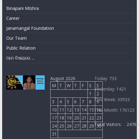
Binapani MIshra
Career
Janamangal Foundation
Our Team
Public Relation
ଆମ ବିଷୟରେ ...
August 2026
Today: 733
M
T
W
T
F
S
S
Yesterday: 1421
1
2
This Week: 33933
3
4
5
6
7
8
9
10
11
12
13
14
15
16
This Month: 176123
17
18
19
20
21
22
23
Total Visitors:
2476
24
25
26
27
28
29
30
31