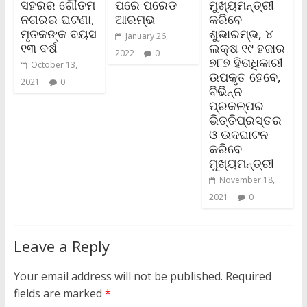
ସହରର ଗୌତମ
ପରେ ପରେଡ
ମୁଖ୍ୟମନ୍ତ୍ରୀ
ନଗରର ଘଟଣା,
ଆରମ୍ଭ
କରିବେ
ମୃତକଙ୍କ ବୟସ
ଶୁଭାରମ୍ଭ, ୪
January 26,
୧୩ ବର୍ଷ
ଲକ୍ଷ ୧୯ ହଜାର
2022
0
୭୮୭ ହିତାଧିକାରୀ
October 13,
ଉପକୃତ ହେବେ,
2021
0
ବିଭିନ୍ନ
ପ୍ରକଳ୍ପର
ଭିତ୍ତିପ୍ରସ୍ତର
ଓ ଉଦଘାଟନ
କରିବେ
ମୁଖ୍ୟମନ୍ତ୍ରୀ
November 18,
2021
0
Leave a Reply
Your email address will not be published.
Required
fields are marked
*