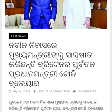
Fast News
ନବୀନ ନିବାସରେ
ମୁଖ୍ୟମନ୍ତ୍ରୀଙ୍କୁ ସାକ୍ଷାତ
କରିଛନ୍ତି ବ୍ରିଟେନର ପୂର୍ବତନ
ପ୍ରଧାନମନ୍ତ୍ରୀ ଟୋନି
ବ୍ଲେୟାର
July 27, 2023
Jayaprada samantaray
0 Comments
ଭୁବନେଶ୍ବର: ନବୀନ ନିବାସରେ ମୁଖ୍ୟମନ୍ତ୍ରୀଙ୍କୁ ସାକ୍ଷାତ
କରିଛନ୍ତି ବ୍ରିଟେନର ପୂର୍ବତନ ପ୍ରଧାନମନ୍ତ୍ରୀ ଟୋନି ବ୍ଲେୟାର