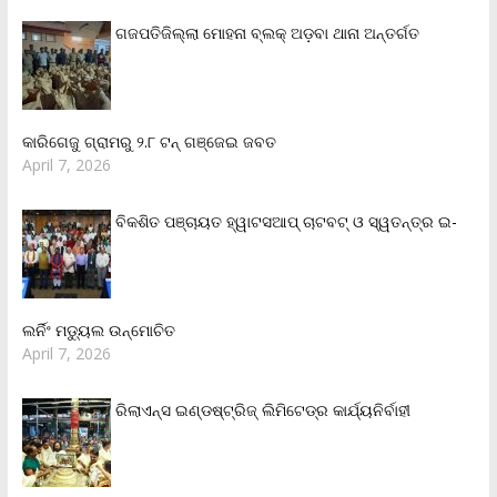
ଗଜପତିଜିଲ୍ଲା ମୋହନା ବ୍ଲକ୍‌ ଅଡ଼ବା ଥାନା ଅନ୍ତର୍ଗତ
କାରିଗେଜୁ ଗ୍ରାମରୁ ୨.୮ ଟନ୍ ଗଞ୍ଜେଇ ଜବତ
April 7, 2026
ବିକଶିତ ପଞ୍ଚାୟତ ହ୍ୱାଟସଆପ୍ ଚାଟବଟ୍ ଓ ସ୍ୱତନ୍ତ୍ର ଇ-
ଲର୍ନିଂ ମଡ୍ୟୁଲ ଉନ୍ମୋଚିତ
April 7, 2026
ରିଲାଏନ୍‌ସ ଇଣ୍ଡଷ୍ଟ୍ରିଜ୍ ଲିମିଟେଡ୍‌ର କାର୍ଯ୍ୟନିର୍ବାହୀ