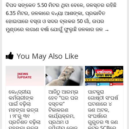
ବିପଦ ସଙ୍କେତ 5.50 ମିଟର ଥିବା ବେଳେ, ଜଳସ୍ତର ରହିଛି
6.35 ମିଟର, ଜଳକାରେ ବନ୍ୟା ଆଶଙ୍କା, ପ୍ରଭାବିତ
ହୋଇପାରେ ବସ୍ତା ଓ ସଦର ବ୍ଲକର 50 ଗାଁ, ଉପର
ମୁଣ୍ଡରେ ଲଗାଣ ବର୍ଷା ଯୋଗୁଁ ଫୁଲୁଛି ଜଳକାର ଜଳ
→
You May Also Like
କେନ୍ଦ୍ରୀୟ
ଆଜିଠୁ ଆରମ୍ଭ
ପାଟକୁରା
କର୍ମଚାରୀଙ୍କ
ହେବ “ଘର ଘର
ଗୋଷ୍ଠୀ ସଂଘର୍ଷ
ପାଇଁ ବଢ଼ିଲା
ଦସ୍ତକ”
ଘଟଣାରେ ୪
ମହଙ୍ଗା ଭତ୍ତା
ଟିକାକରଣ
ଜଣ ଅଟକ,
। ୨୮ରୁ ୩୧
କାର୍ଯ୍ୟକ୍ରମ,
ସଂଘର୍ଷରେ
ପ୍ରତିଶତ ବଢ଼ିଲା
ପ୍ରଥମ ଓ
ଗୁରୁତର ୩ ଜଣ
ମହଙ୍ଗା ଭତ୍ତା
ଦ୍ୱିତୀୟ ଡୋଜ
କଟକ SCBରେ