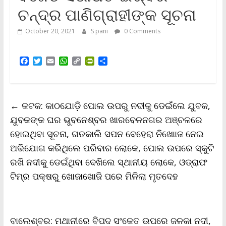
ଚନ୍ଦ୍ର ପାଣିଗ୍ରାହୀଙ୍କ ସୂଚନା
October 20, 2021
S pani
0 Comments
F
T
E
W
C
P
S
a
w
m
h
o
r
h
c
i
a
a
p
i
a
e
t
i
t
y
n
r
b
t
l
s
L
t
e
←
କଟକ: କାଠଯୋଡ଼ି ପୋଲ ଉପରୁ ନଦୀକୁ ଡେଇଁଲେ ଯୁବକ,
o
e
A
i
F
o
r
p
n
r
ଯୁବକଙ୍କ ଘର ଭୁବନେଶ୍ବର ଖାରବେଳନଗର ଅଞ୍ଚଳରେ
k
p
k
i
ହୋଇଥିବା ସୂଚନା, ଗତକାଲି ସପନ ବେହେରା ନିଖୋାଜ ନେଇ
e
n
ଅଭିଯୋଗ କରିଥିଲେ ପରିବାର ଲୋକେ, ପୋଲ ଉପରେ ସ୍କୁଟି
d
l
ରଖି ନଦୀକୁ ଡେଇଁଥିବା ଦେଖିଲେ ସ୍ଥାନୀୟ ଲୋକେ, ଓଡ୍ରାଫ
y
ଟିମ୍‌ର ପକ୍ଷରୁ ଖୋଜାଖୋଜି ପରେ ମିଳିଲା ମୃତଦେହ
ବାଲେଶ୍ବର: ମଥାନୀରେ ବିପଦ ସଂକେତ ଉପରେ ଜଳକା ନଦୀ,