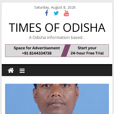
Skip
Saturday, August 8, 2026
to
content
TIMES OF ODISHA
A Odisha information based…