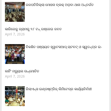
ଗଜପତିଜିଲ୍ଲା ମୋହନା ବ୍ଲକ୍‌ ଅଡ଼ବା ଥାନା ଅନ୍ତର୍ଗତ
କାରିଗେଜୁ ଗ୍ରାମରୁ ୨.୮ ଟନ୍ ଗଞ୍ଜେଇ ଜବତ
April 7, 2026
ବିକଶିତ ପଞ୍ଚାୟତ ହ୍ୱାଟସଆପ୍ ଚାଟବଟ୍ ଓ ସ୍ୱତନ୍ତ୍ର ଇ-
ଲର୍ନିଂ ମଡ୍ୟୁଲ ଉନ୍ମୋଚିତ
April 7, 2026
ରିଲାଏନ୍‌ସ ଇଣ୍ଡଷ୍ଟ୍ରିଜ୍ ଲିମିଟେଡ୍‌ର କାର୍ଯ୍ୟନିର୍ବାହୀ