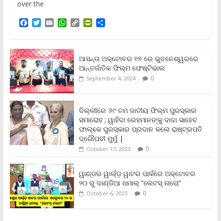
over the
F
T
E
W
C
P
S
a
w
m
h
o
r
h
c
i
a
a
p
i
a
e
t
i
t
y
n
r
b
t
l
s
L
t
e
ଆସନ୍ତା ଅକ୍ଟୋବର ୧୭ ରେ ଭୁବନେଶ୍ୱରରେ
o
e
A
i
F
ଆନ୍ତର୍ଜାତିକ ଫିଲ୍ମ ଫେଷ୍ଟିଭାଲ
o
r
p
n
r
0
September 4, 2024
k
p
k
i
e
n
ଦିଲ୍ଲୀରେ ୬୯ ତମ ଜାତୀୟ ଫିଲ୍ମ ପୁରସ୍କାର
d
ସମାରୋହ ; ୱାହିଦା ରେହମାନଙ୍କୁ ଦାଦା ସାହେବ
l
y
ଫାଲ୍‌କେ ପୁରସ୍କାର ପ୍ରଦାନ କଲେ ରାଷ୍ଟ୍ରପତି
ଦ୍ରୌପଦୀ ମୁର୍ମୁ |
0
October 17, 2023
ୱାଣ୍ଡର ୱାର୍ଲ୍‌ଡ଼ ୱାଟର ପାର୍କରେ ଅକ୍ଟୋବର
୨୦ ରୁ ଦାଣ୍ଡିଆ ଧମାଲ୍ “ଲେଟସ୍ ନାଚୋ”
0
October 6, 2023