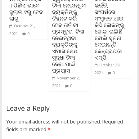
। ପିଛିଲା ଭାବେ
ଟିକା ନେଇନଥିବା
ଭର୍ତ୍ତି,
ଜୁଲାଇ ୧ରୁ ହେବ
ବ୍ୟକ୍ତିଙ୍କୁ
ସଂଘର୍ଷରେ
ଲାଗୁ
ଚିହ୍ନଟ କରି
ସଂପୃକ୍ତ ଆଉ
ହେବ ତାଲିକା
କିଛି ଲୋକଙ୍କୁ
October 21,
ପ୍ରସ୍ତୁତ, ଟିକା
ଖୋଜା ଚାଲିଛି
2021
0
ନେଇନଥିବା
ବୋଲି ସୂଚନା
ବ୍ୟକ୍ତିଙ୍କୁ
ଦେଇଛନ୍ତି
ଏମାସ ଶେଷ
କେନ୍ଦ୍ରାପଡ଼ା
ସୁଦ୍ଧା ଟିକା
ଏସ୍‌ପି
ଦେବା ପାଇଁ
October 29,
ପ୍ରୟାସ
2021
0
November 2,
2021
0
Leave a Reply
Your email address will not be published.
Required
fields are marked
*