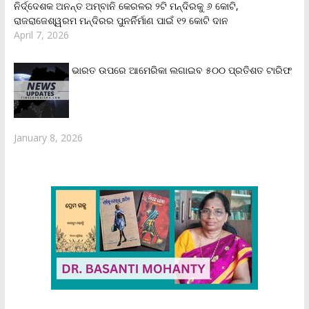
ନିର୍ଦ୍ଦେଶକ ଅନନ୍ତ ଅମ୍ବାନି କେରଳର ୨ଟି ମନ୍ଦିରକୁ ୬ କୋଟି,
ରାଜରାଜେଶ୍ୱରମ ମନ୍ଦିରର ପୁନର୍ନିର୍ମାଣ ପାଇଁ ୧୨ କୋଟି ଦାନ
April 7, 2026
ଭାରତ ଉପରେ ଆମେରିକା ଲଗାଇବ ୫୦୦ ପ୍ରତିଶତ ଟାରିଫ
January 8, 2026