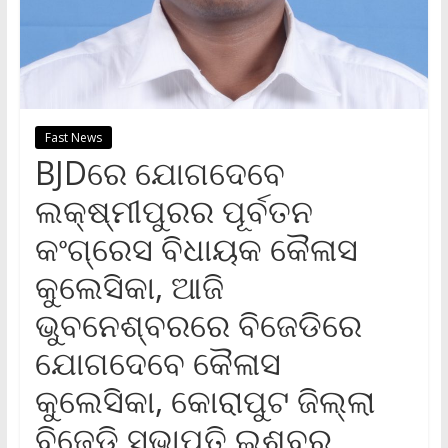
Fast News
BJDରେ ଯୋଗଦେବେ
ଲକ୍ଷ୍ମୀପୁରର ପୂର୍ବତନ
କଂଗ୍ରେସ ବିଧାୟକ କୈଳାସ
କୁଲେସିକା, ଆଜି
ଭୁବନେଶ୍ବରରେ ବିଜେଡିରେ
ଯୋଗଦେବେ କୈଳାସ
କୁଲେସିକା, କୋରାପୁଟ ଜିଲ୍ଲା
ବିଜେଡି ସଭାପତି ଇଶ୍ବର