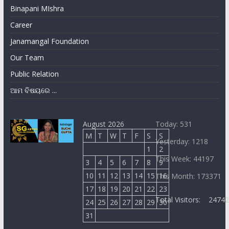
Binapani MIshra
Career
Janamangal Foundation
Our Team
Public Relation
ଆମ ବିଷୟରେ ...
August 2026
Today: 531
M
T
W
T
F
S
S
Yesterday: 1218
1
2
This Week: 44197
3
4
5
6
7
8
9
10
11
12
13
14
15
16
This Month: 173371
17
18
19
20
21
22
23
Total Visitors:
2474
24
25
26
27
28
29
30
31