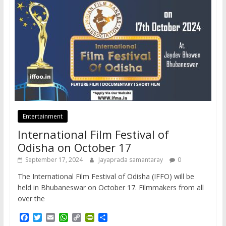
Entertainment
International Film Festival of
Odisha on October 17
September 17, 2024
Jayaprada samantaray
0
The International Film Festival of Odisha (IFFO) will be
held in Bhubaneswar on October 17. Filmmakers from all
over the
F
T
E
W
C
P
S