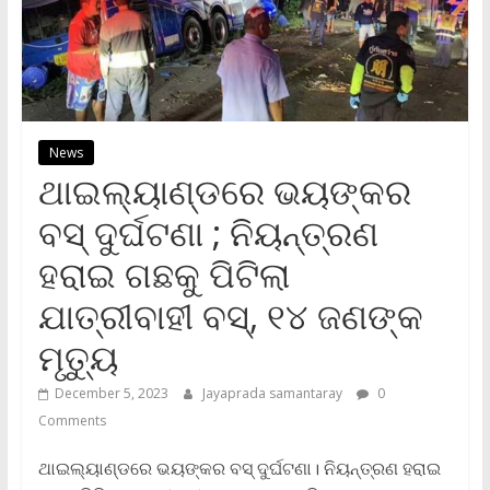
News
ଥାଇଲ୍ୟାଣ୍ଡରେ ଭୟଙ୍କର
ବସ୍ ଦୁର୍ଘଟଣା ; ନିୟନ୍ତ୍ରଣ
ହରାଇ ଗଛକୁ ପିଟିଲା
ଯାତ୍ରୀବାହୀ ବସ୍, ୧୪ ଜଣଙ୍କ
ମୃତ୍ୟୁ
December 5, 2023
Jayaprada samantaray
0
Comments
ଥାଇଲ୍ୟାଣ୍ଡରେ ଭୟଙ୍କର ବସ୍ ଦୁର୍ଘଟଣା। ନିୟନ୍ତ୍ରଣ ହରାଇ