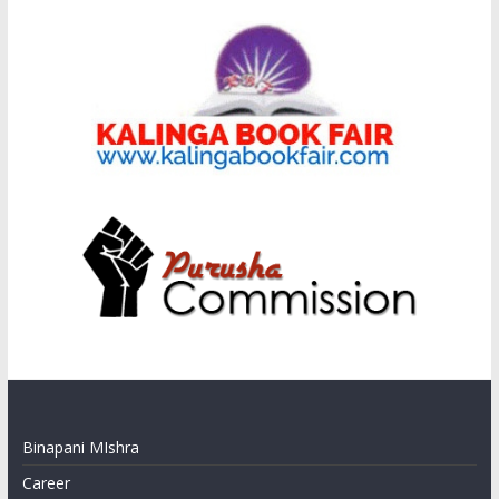
Binapani MIshra
Career