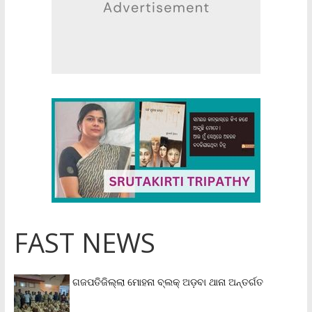
FAST NEWS
ଗଜପତିଜିଲ୍ଲା ମୋହନା ବ୍ଲକ୍‌ ଅଡ଼ବା ଥାନା ଅନ୍ତର୍ଗତ