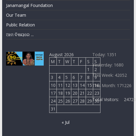
Janamangal Foundation
Our Team
Public Relation
ଆମ ବିଷୟରେ ...
August 2026
Today: 1351
M
T
W
T
F
S
S
Yesterday: 1680
1
2
This Week: 42052
3
4
5
6
7
8
9
10
11
12
13
14
15
16
This Month: 171226
17
18
19
20
21
22
23
Total Visitors:
2472
24
25
26
27
28
29
30
31
« Jul