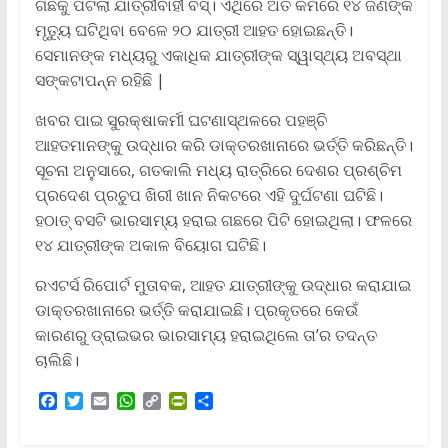
ଗଛକୁ ପିଟିଲା ଯାତ୍ରୀବାହୀ ବସ୍। ଏଥିରେ ଅତି କମରେ ୧୪ ଜଣଙ୍କ
ମୃତ୍ୟୁ ଘଟିଥିବା ବେଳେ ୨୦ ଯାତ୍ରୀ ଆହତ ହୋଇଛନ୍ତି।
ସେମାନଙ୍କ ମଧ୍ୟରୁ ଏକାଧିକ ଯାତ୍ରୀଙ୍କ ସ୍ୱାସ୍ଥ୍ୟ ଅବସ୍ଥା
ସଙ୍କଟାପନ୍ନ ରହିଛି |
ଖବର ପାଇ ସୁରକ୍ଷାକର୍ମୀ ଘଟଣାସ୍ଥଳରେ ପହଞ୍ଚି
ଆହତମାନଙ୍କୁ ଉଦ୍ଧାର କରି ଡାକ୍ତରଖାନାରେ ଭର୍ତ୍ତି କରିଛନ୍ତି।
ସୂଚନା ଅନୁସାରେ, ଗତକାଲି ମଧ୍ୟ ରାତ୍ରିରେ ଦେଶର ପ୍ରଶ୍ଚିମ
ପ୍ରଦେଶ ପ୍ରଚୁପ ଖିରୀ ଖାନ ନିକଟରେ ଏହି ଦୁର୍ଘଟଣା ଘଟିଛି।
ହଠାତ୍ ବସଟି ଭାରସାମ୍ୟ ହରାଇ ଗଛରେ ପିଟି ହୋଇଥିଲା। ଫଳରେ
୧୪ ଯାତ୍ରୀଙ୍କ ଅକାଳ ବିୟୋଗ ଘଟିଛି।
ରଏଟର୍ସ ରିପୋର୍ଟ ମୁତାବକ, ଆହତ ଯାତ୍ରୀଙ୍କୁ ଉଦ୍ଧାର କରାଯାଇ
ଡାକ୍ତରଖାନାରେ ଭର୍ତ୍ତି କରାଯାଇଛି। ପ୍ରକୃତରେ କେଉଁ
କାରଣରୁ ଡ୍ରାଇଭର ଭାରସାମ୍ୟ ହରାଇଥିଲେ ତା’ର ତଦନ୍ତ
ଚାଲିଛି।
F
T
E
W
C
P
S
a
w
m
h
o
r
h
c
i
a
a
p
i
a