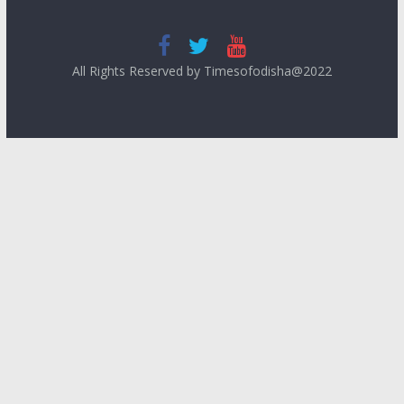
All Rights Reserved by Timesofodisha@2022