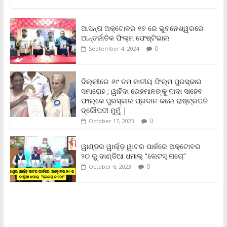
a
w
m
h
o
r
h
c
i
a
a
p
i
a
e
t
i
t
y
n
r
b
t
l
s
L
t
e
ଆସନ୍ତା ଅକ୍ଟୋବର ୧୭ ରେ ଭୁବନେଶ୍ୱରରେ
o
e
A
i
F
ଆନ୍ତର୍ଜାତିକ ଫିଲ୍ମ ଫେଷ୍ଟିଭାଲ
o
r
p
n
r
0
September 4, 2024
k
p
k
i
e
n
ଦିଲ୍ଲୀରେ ୬୯ ତମ ଜାତୀୟ ଫିଲ୍ମ ପୁରସ୍କାର
d
ସମାରୋହ ; ୱାହିଦା ରେହମାନଙ୍କୁ ଦାଦା ସାହେବ
l
y
ଫାଲ୍‌କେ ପୁରସ୍କାର ପ୍ରଦାନ କଲେ ରାଷ୍ଟ୍ରପତି
ଦ୍ରୌପଦୀ ମୁର୍ମୁ |
0
October 17, 2023
ୱାଣ୍ଡର ୱାର୍ଲ୍‌ଡ଼ ୱାଟର ପାର୍କରେ ଅକ୍ଟୋବର
୨୦ ରୁ ଦାଣ୍ଡିଆ ଧମାଲ୍ “ଲେଟସ୍ ନାଚୋ”
0
October 6, 2023