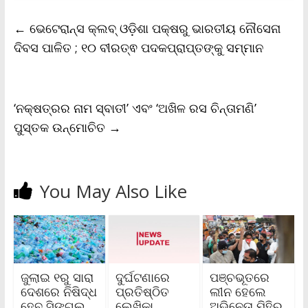
e
t
i
t
y
n
r
b
t
l
s
L
t
e
←
ଭେଟେରାନ୍ସ କ୍ଲବ୍ ଓଡ଼ିଶା ପକ୍ଷରୁ ଭାରତୀୟ ନୌସେନା
o
e
A
i
F
o
r
p
n
r
ଦିବସ ପାଳିତ ; ୧୦ ବୀରତ୍ଵ ପଦକପ୍ରାପ୍ତଙ୍କୁ ସମ୍ମାନ
k
p
k
i
e
n
d
l
‘ନକ୍ଷତ୍ରର ନାମ ସ୍ବାତୀ’ ଏବଂ ‘ଅଖିଳ ରସ ଚିନ୍ତାମଣି’
y
ପୁସ୍ତକ ଉନ୍ମୋଚିତ
→
You May Also Like
ଜୁଲାଇ ୧ରୁ ସାରା
ଦୁର୍ଘଟଣାରେ
ପଞ୍ଚଭୂତରେ
ଦେଶରେ ନିଷିଦ୍ଧ
ପ୍ରତିଷ୍ଠିତ
ଲୀନ ହେଲେ
ହେବ ସିଙ୍ଗଲ
ଲେଖିକା
ଅଭିନେତା ମିହିର