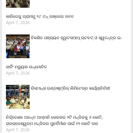
କାରିଗେଜୁ ଗ୍ରାମରୁ ୨.୮ ଟନ୍ ଗଞ୍ଜେଇ ଜବତ
April 7, 2026
ବିକଶିତ ପଞ୍ଚାୟତ ହ୍ୱାଟସଆପ୍ ଚାଟବଟ୍ ଓ ସ୍ୱତନ୍ତ୍ର ଇ-
ଲର୍ନିଂ ମଡ୍ୟୁଲ ଉନ୍ମୋଚିତ
April 7, 2026
ରିଲାଏନ୍‌ସ ଇଣ୍ଡଷ୍ଟ୍ରିଜ୍ ଲିମିଟେଡ୍‌ର କାର୍ଯ୍ୟନିର୍ବାହୀ
ନିର୍ଦ୍ଦେଶକ ଅନନ୍ତ ଅମ୍ବାନି କେରଳର ୨ଟି ମନ୍ଦିରକୁ ୬ କୋଟି,
ରାଜରାଜେଶ୍ୱରମ ମନ୍ଦିରର ପୁନର୍ନିର୍ମାଣ ପାଇଁ ୧୨ କୋଟି ଦାନ
April 7, 2026