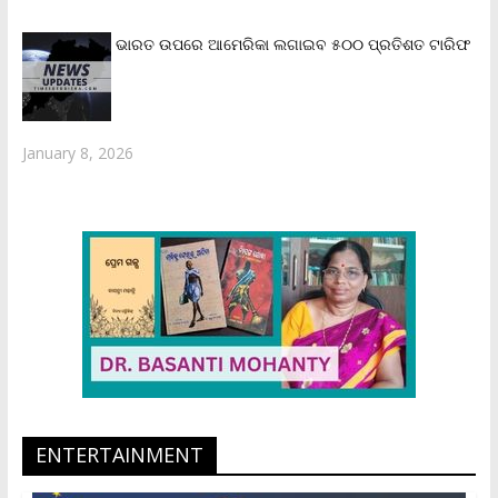
ଭାରତ ଉପରେ ଆମେରିକା ଲଗାଇବ ୫୦୦ ପ୍ରତିଶତ ଟାରିଫ
January 8, 2026
ENTERTAINMENT