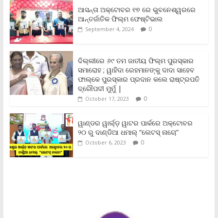
e
t
i
t
y
n
r
b
t
l
s
L
t
e
ଆସନ୍ତା ଅକ୍ଟୋବର ୧୭ ରେ ଭୁବନେଶ୍ୱରରେ
o
e
A
i
F
ଆନ୍ତର୍ଜାତିକ ଫିଲ୍ମ ଫେଷ୍ଟିଭାଲ
o
r
p
n
r
0
September 4, 2024
k
p
k
i
e
n
ଦିଲ୍ଲୀରେ ୬୯ ତମ ଜାତୀୟ ଫିଲ୍ମ ପୁରସ୍କାର
d
ସମାରୋହ ; ୱାହିଦା ରେହମାନଙ୍କୁ ଦାଦା ସାହେବ
l
y
ଫାଲ୍‌କେ ପୁରସ୍କାର ପ୍ରଦାନ କଲେ ରାଷ୍ଟ୍ରପତି
ଦ୍ରୌପଦୀ ମୁର୍ମୁ |
0
October 17, 2023
ୱାଣ୍ଡର ୱାର୍ଲ୍‌ଡ଼ ୱାଟର ପାର୍କରେ ଅକ୍ଟୋବର
୨୦ ରୁ ଦାଣ୍ଡିଆ ଧମାଲ୍ “ଲେଟସ୍ ନାଚୋ”
0
October 6, 2023