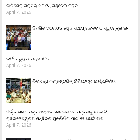
କାରିଗେଜୁ ଗ୍ରାମରୁ ୨.୮ ଟନ୍ ଗଞ୍ଜେଇ ଜବତ
April 7, 2026
ବିକଶିତ ପଞ୍ଚାୟତ ହ୍ୱାଟସଆପ୍ ଚାଟବଟ୍ ଓ ସ୍ୱତନ୍ତ୍ର ଇ-
ଲର୍ନିଂ ମଡ୍ୟୁଲ ଉନ୍ମୋଚିତ
April 7, 2026
ରିଲାଏନ୍‌ସ ଇଣ୍ଡଷ୍ଟ୍ରିଜ୍ ଲିମିଟେଡ୍‌ର କାର୍ଯ୍ୟନିର୍ବାହୀ
ନିର୍ଦ୍ଦେଶକ ଅନନ୍ତ ଅମ୍ବାନି କେରଳର ୨ଟି ମନ୍ଦିରକୁ ୬ କୋଟି,
ରାଜରାଜେଶ୍ୱରମ ମନ୍ଦିରର ପୁନର୍ନିର୍ମାଣ ପାଇଁ ୧୨ କୋଟି ଦାନ
April 7, 2026