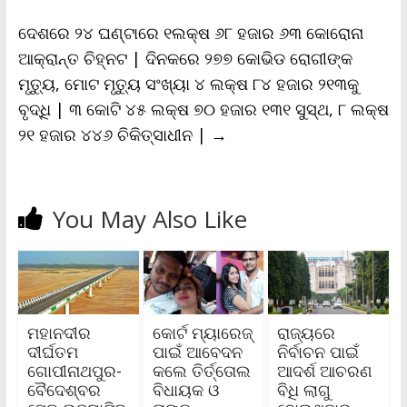
d
l
ଦେଶରେ ୨୪ ଘଣ୍ଟାରେ ୧ଲକ୍ଷ ୬୮ ହଜାର ୬୩ କୋରୋନା
y
ଆକ୍ରାନ୍ତ ଚିହ୍ନଟ | ଦିନକରେ ୨୭୭ କୋଭିଡ ରୋଗୀଙ୍କ
ମୃତ୍ୟୁ, ମୋଟ ମୃତ୍ୟୁ ସଂଖ୍ୟା ୪ ଲକ୍ଷ ୮୪ ହଜାର ୨୧୩କୁ
ବୃଦ୍ଧି | ୩ କୋଟି ୪୫ ଲକ୍ଷ ୭୦ ହଜାର ୧୩୧ ସୁସ୍ଥ, ୮ ଲକ୍ଷ
୨୧ ହଜାର ୪୪୬ ଚିକିତ୍ସାଧୀନ |
→
You May Also Like
ମହାନଦୀର
କୋର୍ଟ ମ୍ୟାରେଜ୍
ରାଜ୍ୟରେ
ଦୀର୍ଘତମ
ପାଇଁ ଆବେଦନ
ନିର୍ବାଚନ ପାଇଁ
ଗୋପୀନାଥପୁର-
କଲେ ତିର୍ତ୍ତୋଲ
ଆଦର୍ଶ ଆଚରଣ
ବୈଦେଶ୍ବର
ବିଧାୟକ ଓ
ବିଧି ଲାଗୁ