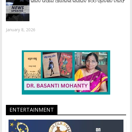
ଭାରତ ଉପରେ ଆମେରିକା ଲଗାଇବ ୫୦୦ ପ୍ରତିଶତ ଟାରିଫ
January 8, 2026
ENTERTAINMENT