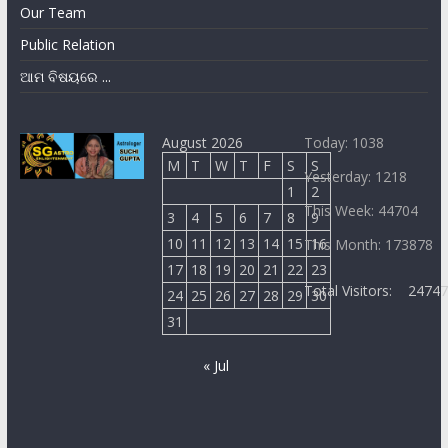
Our Team
Public Relation
ଆମ ବିଷୟରେ ...
August 2026
Today: 1038
M
T
W
T
F
S
S
Yesterday: 1218
1
2
This Week: 44704
3
4
5
6
7
8
9
10
11
12
13
14
15
16
This Month: 173878
17
18
19
20
21
22
23
Total Visitors:
2474
24
25
26
27
28
29
30
31
« Jul