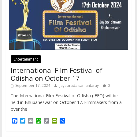
Entertainment
International Film Festival of
Odisha on October 17
September 17, 2024
Jayaprada samantaray
0
The International Film Festival of Odisha (IFFO) will be
held in Bhubaneswar on October 17. Filmmakers from all
over the
F
T
E
W
C
P
S
a
w
m
h
o
r
h
c
i
a
a
p
i
a