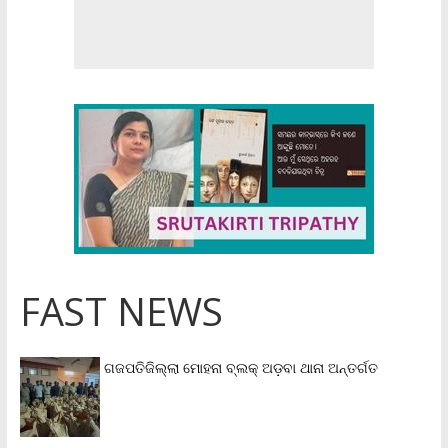
FAST NEWS
ଗଜପତିଜିଲ୍ଲା ମୋହନା ବ୍ଲକ୍‌ ଅଡ଼ବା ଥାନା ଅନ୍ତର୍ଗତ