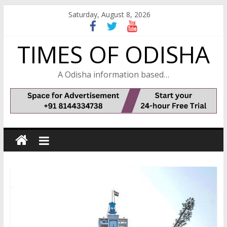
Skip
Saturday, August 8, 2026
to
content
TIMES OF ODISHA
A Odisha information based…