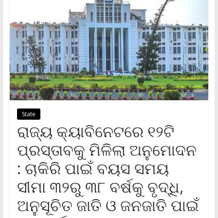
State
ରାଜ୍ୟ କ୍ୟାବିନେଟରେ ୧୨ଟି
ପ୍ରସ୍ତାବକୁ ମିଳିଲା ଅନୁମୋଦନ
: ଚାକିରି ପାଇଁ ବୟସ ସମୟ
ସୀମା ୩୨ରୁ ୩୮ ବର୍ଷକୁ ବୃଦ୍ଧି,
ଅନୁସୂଚିତ ଜାତି ଓ ଜନଜାତି ପାଇଁ