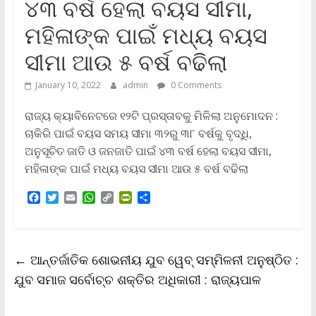
୪୩ ବର୍ଷ ହେଲା ବୟସ ସୀମା,
ମହିଳାଙ୍କ ପାଇଁ ମଧ୍ୟ ବୟସ
ସୀମା ଆଉ ୫ ବର୍ଷ ବଢିଲା
January 10, 2022
admin
0 Comments
ରାଜ୍ୟ କ୍ୟାବିନେଟରେ ୧୨ଟି ପ୍ରସ୍ତାବକୁ ମିଳିଲା ଅନୁମୋଦନ :
ଚାକିରି ପାଇଁ ବୟସ ସମୟ ସୀମା ୩୨ରୁ ୩୮ ବର୍ଷକୁ ବୃଦ୍ଧି,
ଅନୁସୂଚିତ ଜାତି ଓ ଜନଜାତି ପାଇଁ ୪୩ ବର୍ଷ ହେଲା ବୟସ ସୀମା,
ମହିଳାଙ୍କ ପାଇଁ ମଧ୍ୟ ବୟସ ସୀମା ଆଉ ୫ ବର୍ଷ ବଢିଲା
F
T
E
W
C
P
S
a
w
m
h
o
r
h
c
i
a
a
p
i
a
e
t
i
t
y
n
r
b
t
l
s
L
t
e
←
ଆନ୍ତର୍ଜାତିକ ଶୋଭନୀୟ ଯୁବ ୱେବ୍‍ ସମ୍ମିଳନୀ ଅନୁଷ୍ଠିତ :
o
e
A
i
F
o
r
p
n
r
ଯୁବ ସମାଜ ସର୍ବୋଚ୍ଚ ଶକ୍ତିର ଅଧିକାରୀ : ରାଜ୍ୟପାଳ
k
p
k
i
e
n