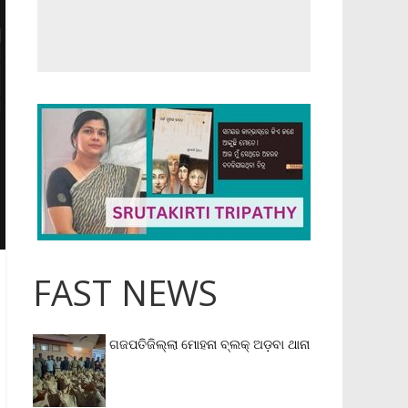
FAST NEWS
ଗଜପତିଜିଲ୍ଲା ମୋହନା ବ୍ଲକ୍‌ ଅଡ଼ବା ଥାନା