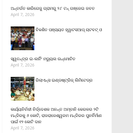
ଅନ୍ତର୍ଗତ କାରିଗେଜୁ ଗ୍ରାମରୁ ୨.୮ ଟନ୍ ଗଞ୍ଜେଇ ଜବତ
April 7, 2026
ବିକଶିତ ପଞ୍ଚାୟତ ହ୍ୱାଟସଆପ୍ ଚାଟବଟ୍ ଓ
ସ୍ୱତନ୍ତ୍ର ଇ-ଲର୍ନିଂ ମଡ୍ୟୁଲ ଉନ୍ମୋଚିତ
April 7, 2026
ରିଲାଏନ୍‌ସ ଇଣ୍ଡଷ୍ଟ୍ରିଜ୍ ଲିମିଟେଡ୍‌ର
କାର୍ଯ୍ୟନିର୍ବାହୀ ନିର୍ଦ୍ଦେଶକ ଅନନ୍ତ ଅମ୍ବାନି କେରଳର ୨ଟି
ମନ୍ଦିରକୁ ୬ କୋଟି, ରାଜରାଜେଶ୍ୱରମ ମନ୍ଦିରର ପୁନର୍ନିର୍ମାଣ
ପାଇଁ ୧୨ କୋଟି ଦାନ
April 7, 2026