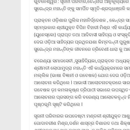
ଭୁବନେଶ୍ୱର : ସୃଜନୀ ପରିବାର,ଚେନ୍ନାଇ ଆନୁକୂଲ୍ୟରେ ଓ
ସୁରେନ୍ଦ୍ର ମହାନ୍ତି ଙ୍କୁ ସମର୍ପିତ ସ୍ମୃତି-ଶ୍ରଦ୍ଧାଞ୍
ପ୍ରାକ୍ତନ ଓଡ଼ିଶାର ପୁଲିସ ମହାନିର୍ଦ୍ଦେଶକ , କେନ୍ଦ୍ର ସା
ସ୍ତମ୍ଭକାର ଶ୍ରୀଯୁକ୍ତ ବିପିନ ବିହାରୀ ମିଶ୍ର ଏହି କାର୍
(ୟୁନେସ୍କୋ) ପ୍ରାପ୍ତ ତଥା ଆଦିବାସୀ ସାହିତ୍ୟ ଓ ସଂସ୍
ଦେଇ ଓଡ଼ିଆ ସାହିତ୍ୟର ପ୍ରଥିତଯଶା କିମ୍ବଦନ୍ତୀ ପୁରୁଷ ,
ସୁରେନ୍ଦ୍ର ମହାନ୍ତିଙ୍କ ଜୀବନରେ ତ୍ରିବେଣୀ ଧାରା କୁ 
ବରେଣ୍ୟା ସମାଜସେବୀ ,ସୁସାହିତ୍ୟିକା,ପ୍ରାକ୍ତନ ଅଧ୍ୟକ୍
ଶ୍ରୀମତୀ ଲୋପାମୁଦ୍ରା ମହାନ୍ତି ଏହି କାର୍ଯ୍ୟକ୍ରମରେ ସ
ମଲ୍ଲିକ (ଭାଷା ବିଜ୍ଞାନୀ ଓ ଗବେଷକ) ଯୋଗ ଦେଇ ଓଡ଼ିଆ 
ଆଲୋଚନା କରିଥିଲେ I ଆଭାସୀ ଆଲୋଚନାଚକ୍ରରେ ସାରସ୍ୱତ 
ଗବେଷକ ଡ଼ଃ କମଳାକୃଷ୍ଣ ତ୍ରିପାଠୀ ସଭାରେ ଉପସ୍ଥିତ ରହ
ଆଲୋଚନାର ପ୍ରସଙ୍ଗ କରି ବରେଣ୍ୟ ଆଲୋଚକବୃନ୍ଦ ନି
ପୃଷ୍ଠଭୂମି ସୃଷ୍ଟି କରିଥିଲେ I
ସୃଜନୀ ପରିବାରର ଉପଦେଷ୍ଟା ମଣ୍ଡଳୀ ଶ୍ରୀଯୁକ୍ତ ଆଶୁ
ଗୋଦାବରୀଶ ମିଶ୍ର,ଦର୍ଶନ ଶାସ୍ତ୍ର ବିଶାରଦ ତଥା ଶିକ୍