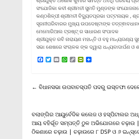
ଶ୍ରୀଯୁକ୍ତ ଅଶୋକ କୁମାର ସାମନ୍ତ ଅତିଥି ପରିଚୟ ପ୍ର
ସଂଯୋଜିକା କବୀ ଶ୍ରୀମତୀ ସୁମତି ମୁଣ୍ଡଙ୍କ ସଂଯୋଜନା
କଣ୍ଠଶିଳ୍ପୀ ଶ୍ରୀମତୀ ବିଦ୍ୟୁତପ୍ରଭା ପଟ୍ଟନାୟକ , 
ସୃଜନୀପରିବାରର ମୁଖ୍ୟ ଉପଦେଷ୍ଟାଙ୍କ ତତ୍ତ୍ଵାବଧାନରେ
ମେମୋରିଆଲ ଟ୍ରଷ୍ଟ୍ ର ସାଧାରଣ ସଂପାଦକ
ଶ୍ରୀଯୁକ୍ତ ରବି ନାରାୟଣ ମହାନ୍ତି ଓ ବହୁ ମାନ୍ୟଗଣ୍ୟ ସୁ
ସଭା ଶେଷରେ ସଂଚାଳକ ଙ୍କ ଦ୍ୱାରା ଧନ୍ୟବାଦାର୍ପଣ ଓ ଶ
F
T
E
W
C
P
S
a
w
m
h
o
r
h
c
i
a
a
p
i
a
e
t
i
t
y
n
r
b
t
l
s
L
t
e
←
ବିଧାନସଭା ଉପବାଚସ୍ପତି ପଦରୁ ଇସ୍ତଫା ଦେଲେ
o
e
A
i
F
o
r
p
n
r
k
p
k
i
e
n
ବଲାଙ୍ଗିର ଆୟୁର୍ବେଦିକ କଲେଜ ଓ ହସ୍ପିଟାଲର ଅଧ୍
d
l
ଆୟ ବହିର୍ଭୂତ ସମ୍ପତ୍ତି ଠୁଳ ଅଭିଯୋଗରେ ଚଢ଼ାଉ 
y
ଠିକଣାରେ ଚଢ଼ାଉ | ଚଢ଼ାଉରେ ୮ DSP ଓ ୬ ଇନ୍‌ସ୍