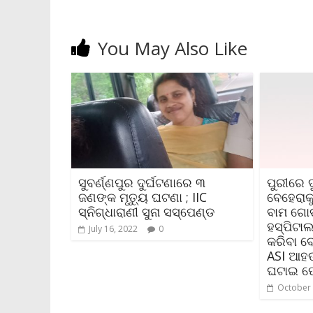
You May Also Like
ସୁବର୍ଣ୍ଣପୁର ଦୁର୍ଘଟଣାରେ ୩
ପୁରୀରେ ଦୁ
ଜଣଙ୍କ ମୃତ୍ୟୁ ଘଟଣା ; IIC
ବେହେରାକୁ
ସ୍ନିଗ୍ଧାରାଣୀ ସୁନା ସସ୍‌ପେଣ୍ଡ
ବାମ ଗୋଡ଼
ହସ୍ପିଟାଲର
July 16, 2022
0
କରିବା ବ
ASI ଆହତ
ଘଟାଇ ଫେ
October 