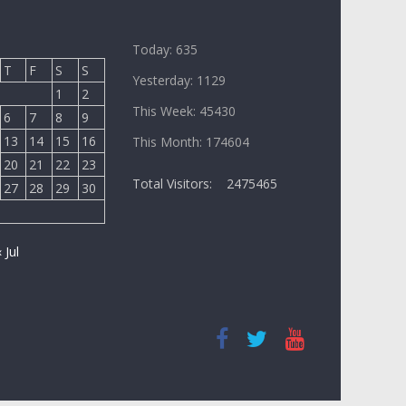
Today: 635
T
F
S
S
Yesterday: 1129
1
2
This Week: 45430
6
7
8
9
13
14
15
16
This Month: 174604
20
21
22
23
Total Visitors:
2475465
27
28
29
30
« Jul