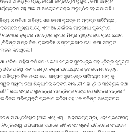
ଡ଼ିଆ ସାହିତ୍ୟର ପ୍ରଥିତଯଶା କିମ୍ବଦନ୍ତୀ ପୁରୁଷ , କଥା ସମ୍ରାଟ
ଜଳି କାର୍ଯ୍ୟକ୍ରମ ସହ ଆଭାସୀ ଆଲୋଚନାଚକ୍ର ଅନୁଷ୍ଠିତ ହୋଇଯାଇଛି I
ହିତ୍ୟ ଓ ଓଡ଼ିଶା ସାହିତ୍ୟ ଏକାଡେମୀ ପୁରସ୍କାର ପ୍ରାପ୍ତ ସାହିତ୍ୟିକ ,
ଯ୍ୟକ୍ରମରେ ମୁଖ୍ୟ ଅତିଥି ଏବଂ ଆନ୍ତର୍ଜାତିକ ମାତୃଭାଷା ପୁରସ୍କାର
କୃତି ଗବେଷକ ଡ଼କ୍ଟର ମହେନ୍ଦ୍ର କୁମାର ମିଶ୍ର ମୁଖ୍ୟବକ୍ତା ରୂପେ ଯୋଗ
ବିଶିଷ୍ଟ ସାମ୍ବାଦିକ, ରାଜନୀତିଜ୍ଞ ଓ ସ୍ତମ୍ଭକାର ତଥା କଥା ସମ୍ରାଟ
ଆଲୋଚନା କରିଥିଲେ I
ଷା-ଓଡିଶା ମହିଳା କମିଶନ ଓ କଥା ସମ୍ରାଟ ସୁରେନ୍ଦ୍ର ମହାନ୍ତିଙ୍କ ସୁପୁତ୍ରୀ
ମ୍ମାନିତ ଅତିଥି ଏବଂ ବରଣ୍ୟ ବକ୍ତା ପ୍ରାଧ୍ୟାପକ ଡ଼ଃ ରମେଶ ଚନ୍ଦ୍ର
ସାହିତ୍ୟର ବିକାଶରେ କଥା ସମ୍ରାଟ ସୁରେନ୍ଦ୍ର ସାହିତ୍ୟର ଧାରା କୁ
ସାଧିକା ତଥା ଶିକ୍ଷାବିତ୍ ଡକ୍ଟର ବାସନ୍ତୀ ମହାନ୍ତି ଓ ସାହିତ୍ୟିକ ତଥା
ି ” କଥା ସମ୍ରାଟ ସୁରେନ୍ଦ୍ର ମହାନ୍ତିଙ୍କ ଗଳ୍ପ ରେ ଜୀବନର ମନ୍ତ୍ର ”
ଜ ନିଜର ଅଭିବ୍ୟକ୍ତି ପ୍ରକାଶ କରିବା ସହ ଏକ ବଳିଷ୍ଠ ଆଲୋଚନାର
ତୋଷ ସାମନ୍ତସିଂହାର (ଆଇ ଏଫ୍ ଏସ୍ – ଅବସରପ୍ରାପ୍ତ), ଏବଂ ପ୍ରଫେସର୍
ଷାବିତ୍ ନିଜସ୍ୱ ଅଭିଭାଷଣ ସଭାରେ ରଖିବା ସହ ସୃଜନୀ ପରିବାରର ସଂପାଦକ