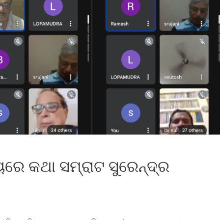
ୟରେ କଥା ସମ୍ରାଟ ସୁରେନ୍ଦ୍ର