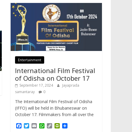
Entertainment
International Film Festival
of Odisha on October 17
September 17, 2024
Jayaprada
samantaray
0
The International Film Festival of Odisha
(IFFO) will be held in Bhubaneswar on
October 17. Filmmakers from all over the
F
T
E
W
C
P
S
a
w
m
h
o
r
h