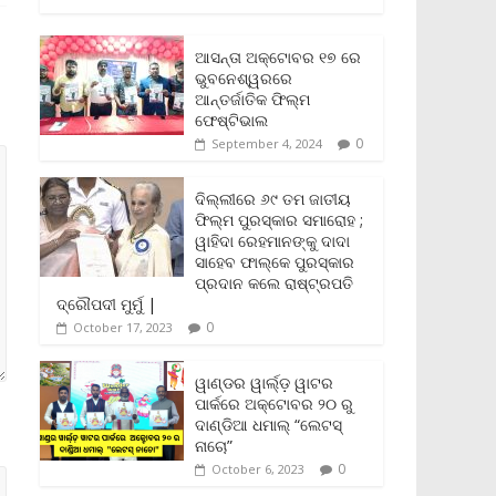
c
i
a
a
p
i
a
e
t
i
t
y
n
r
b
t
l
s
L
t
e
ଆସନ୍ତା ଅକ୍ଟୋବର ୧୭ ରେ
o
e
A
i
F
ଭୁବନେଶ୍ୱରରେ
o
r
p
n
r
ଆନ୍ତର୍ଜାତିକ ଫିଲ୍ମ
k
p
k
i
ଫେଷ୍ଟିଭାଲ
e
0
September 4, 2024
n
d
l
ଦିଲ୍ଲୀରେ ୬୯ ତମ ଜାତୀୟ
y
ଫିଲ୍ମ ପୁରସ୍କାର ସମାରୋହ ;
ୱାହିଦା ରେହମାନଙ୍କୁ ଦାଦା
ସାହେବ ଫାଲ୍‌କେ ପୁରସ୍କାର
ପ୍ରଦାନ କଲେ ରାଷ୍ଟ୍ରପତି
ଦ୍ରୌପଦୀ ମୁର୍ମୁ |
0
October 17, 2023
ୱାଣ୍ଡର ୱାର୍ଲ୍‌ଡ଼ ୱାଟର
ପାର୍କରେ ଅକ୍ଟୋବର ୨୦ ରୁ
ଦାଣ୍ଡିଆ ଧମାଲ୍ “ଲେଟସ୍
ନାଚୋ”
0
October 6, 2023