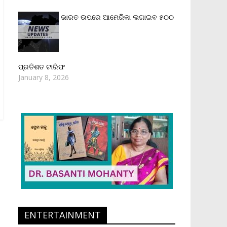
ଭାରତ ଉପରେ ଆମେରିକା ଲଗାଇବ ୫୦୦
ପ୍ରତିଶତ ଟାରିଫ
January 8, 2026
ENTERTAINMENT