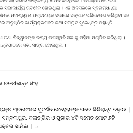
ଦାନ ସହ ସଭାର ଉଦ୍ଦେଶ୍ୟ ଜ୍ଞାପନ କରିଥିଲେ । ଉପସ୍ଥାପିକା ତଥା
ରେ ସଭାକାର୍ଯ୍ୟ ଗତିଶୀଳ ହୋଇଥିଲା । ଏହି ଅବସରରେ ସ୍ଵନାମଧନ୍ୟା
ଶ୍ରୀମତୀ ମହାଶ୍ୱେତା ପଟ୍ଟନାୟକ ସଭାରେ ସଙ୍ଗୀତ ପରିବେଷଣ କରିଥିବା ସହ
 ଅନୁଷ୍ଠିତ କାର୍ଯ୍ୟକ୍ରମରେ କଥା ସମ୍ରାଟ ସୁରେନ୍ଦ୍ର ମହାନ୍ତି
ଧୀ ତଥା ବିଦ୍ୱାନଙ୍କ ଭବ୍ୟ ଉପସ୍ଥିତି ସଭାକୁ ମହିମା ମଣ୍ଡିତ କରିଥିଲା ।
ାନ୍ତିପାଠରେ ସଭା ସାଙ୍ଗ ହୋଇଥିଲା ।
 ରଜନୀକାନ୍ତ ସିଂହ
ୟକ୍ଷ ପ୍ରଫେସର ସୁଦର୍ଶନ ବେହେରାଙ୍କ ଘରେ ଭିଜିଲାନ୍ସ ଚଢ଼ାଉ |
| ସମ୍ବଲପୁର, ବଲାଙ୍ଗିର ଓ ପୁରୀର ୪ଟି ସମେତ ମୋଟ ୬ଟି
ପେକ୍ଟର ସାମିଲ |
→