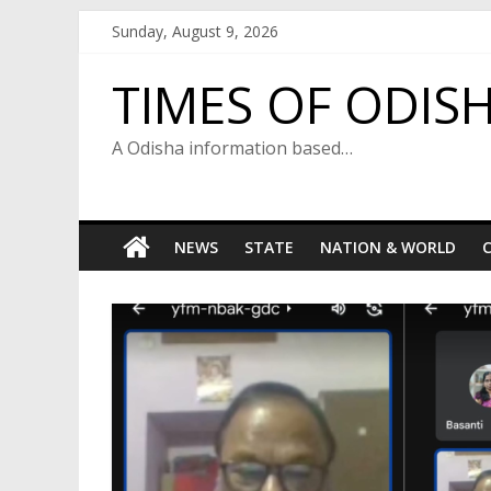
Skip
Sunday, August 9, 2026
to
content
TIMES OF ODIS
A Odisha information based…
NEWS
STATE
NATION & WORLD
C