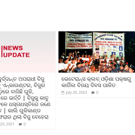
ର୍ଦ୍ଦାନ୍ତ ଅପରାଧୀ ବିଜୁ
ଭେଟେରାନ୍ସ କ୍ଲବ୍ ଓଡ଼ିଶା ପକ୍ଷରୁ
 ଏନ୍‌କାଉଣ୍ଟର, ବିଜୁର
କାର୍ଗିଲ ବିଜୟ ଦିବସ ପାଳିତ
ରେ ବାଜିଛି ଗୁଳି,
July 26, 2023
0
େ ଭର୍ତ୍ତି | ବିଜୁକୁ କାବୁ
େଳେ ଧସ୍ତାଧସ୍ତିରେ ଜଣେ
 | କାଲି ଗୁଳିକାଣ୍ଡ
ରାର ଥିଲା ବିଜୁ ବେହେରା
20, 2021
0