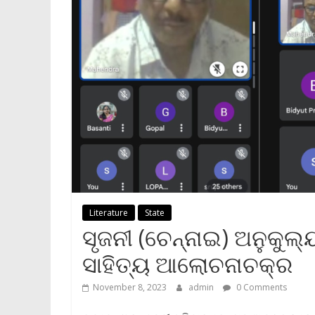
Literature
State
ସୃଜନୀ (ଚେନ୍ନାଇ) ଅନୁକୁଲ୍
ସାହିତ୍ୟ ଆଲୋଚନାଚକ୍ର
November 8, 2023
admin
0 Comments