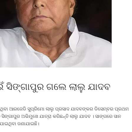
ଁ ସିଙ୍ଗାପୁର ଗଲେ ଲାଲୁ ଯାଦବ
ିତ ଥିବା ଆରଜେଡି ସୁପ୍ରିମୋ ଲାଲୁ ପ୍ରସାଦ ଯାଦବଙ୍କର ଡିସେମ୍ବର ପ୍ରଥମ
 ସିଙ୍ଗାପୁର ଅଭିମୁଖେ ଯାତ୍ରା କରିଛନ୍ତି ଲାଲୁ ଯାଦବ । ସାଙ୍ଗରେ ସାନ
 ଯାଇଥିବା ଜଣାଯାଇଛି।