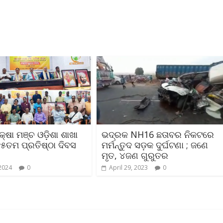
ଷା ମଞ୍ଚ ଓଡ଼ିଶା ଶାଖା
ଭଦ୍ରକ NH16 ଛତାବର ନିକଟରେ
୧୫ତମ ପ୍ରତିଷ୍ଠା ଦିବସ
ମର୍ମନ୍ତୁଦ ସଡ଼କ ଦୁର୍ଘଟଣା ; ଜଣେ
ମୃତ, ୪ଜଣ ଗୁରୁତର
 2024
0
April 29, 2023
0