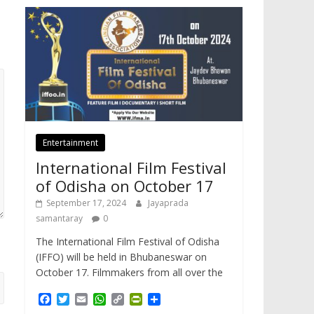
Entertainment
International Film Festival
of Odisha on October 17
September 17, 2024
Jayaprada
samantaray
0
The International Film Festival of Odisha
(IFFO) will be held in Bhubaneswar on
October 17. Filmmakers from all over the
F
T
E
W
C
P
S
a
w
m
h
o
r
h