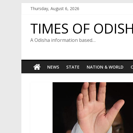
Skip
Thursday, August 6, 2026
to
content
TIMES OF ODIS
A Odisha information based…
NEWS
STATE
NATION & WORLD
C