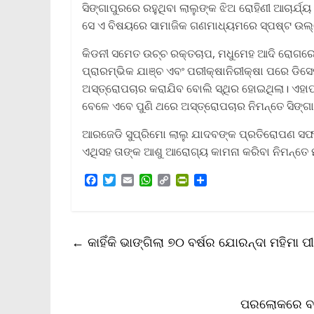
ସିଙ୍ଗାପୁରରେ ରହୁଥିବା ଲାଲୁଙ୍କ ଝିଅ ରୋହିଣୀ ଆଚାର୍ଯ
ସେ ଏ ବିଷୟରେ ସାମାଜିକ ଗଣମାଧ୍ୟମରେ ସ୍ପଷ୍ଟ ଉଲ
କିଡନୀ ସମେତ ଉଚ୍ଚ ରକ୍ତଚାପ, ମଧୁମେହ ଆଦି ରୋଗରେ ପୀ
ପ୍ରାରମ୍ଭିକ ଯାଞ୍ଚ ଏବଂ ପରୀକ୍ଷାନିରୀକ୍ଷା ପରେ ଡିସ
ଅସ୍ତ୍ରୋପଚାର କରାଯିବ ବୋଲି ସ୍ଥିର ହୋଇଥିଲା। ଏହାପ
ବେଳେ ଏବେ ପୁଣି ଥରେ ଅସ୍ତ୍ରୋପଚାର ନିମନ୍ତେ ସିଙ୍ଗା
ଆରଜେଡି ସୁପ୍ରିମୋ ଲାଲୁ ଯାଦବଙ୍କ ପ୍ରତିରୋପଣ ସଫଳ ହ
ଏଥିସହ ତାଙ୍କ ଆଶୁ ଆରୋଗ୍ୟ କାମନା କରିବା ନିମନ୍ତେ ମଧ
F
T
E
W
C
P
S
a
w
m
h
o
r
h
c
i
a
a
p
i
a
e
t
i
t
y
n
r
b
t
l
s
L
t
e
←
କାହିଁକି ଭାଙ୍ଗିଲା ୭୦ ବର୍ଷର ଯୋରନ୍ଦା ମହିମା
o
e
A
i
F
o
r
p
n
r
k
p
k
i
e
n
ପରଲୋକରେ ବରି
d