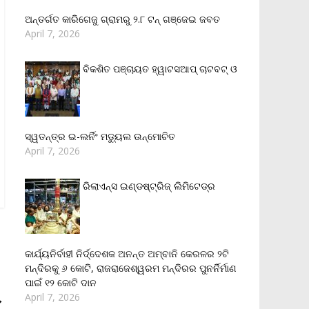
ଅନ୍ତର୍ଗତ କାରିଗେଜୁ ଗ୍ରାମରୁ ୨.୮ ଟନ୍ ଗଞ୍ଜେଇ ଜବତ
April 7, 2026
ବିକଶିତ ପଞ୍ଚାୟତ ହ୍ୱାଟସଆପ୍ ଚାଟବଟ୍ ଓ
ସ୍ୱତନ୍ତ୍ର ଇ-ଲର୍ନିଂ ମଡ୍ୟୁଲ ଉନ୍ମୋଚିତ
April 7, 2026
ରିଲାଏନ୍‌ସ ଇଣ୍ଡଷ୍ଟ୍ରିଜ୍ ଲିମିଟେଡ୍‌ର
କାର୍ଯ୍ୟନିର୍ବାହୀ ନିର୍ଦ୍ଦେଶକ ଅନନ୍ତ ଅମ୍ବାନି କେରଳର ୨ଟି
ମନ୍ଦିରକୁ ୬ କୋଟି, ରାଜରାଜେଶ୍ୱରମ ମନ୍ଦିରର ପୁନର୍ନିର୍ମାଣ
ପାଇଁ ୧୨ କୋଟି ଦାନ
→
April 7, 2026