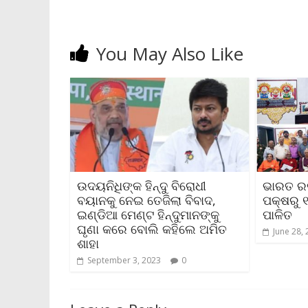
l
y
You May Also Like
ଉଦୟନିଧିଙ୍କ ହିନ୍ଦୁ ବିରୋଧୀ
ଭାରତ ରକ୍
ବୟାନକୁ ନେଇ ତେଜିଲା ବିବାଦ,
ପକ୍ଷରୁ 
ଇଣ୍ଡିଆ ମେଣ୍ଟ ହିନ୍ଦୁମାନଙ୍କୁ
ପାଳିତ
ଘୃଣା କରେ ବୋଲି କହିଲେ ଅମିତ
June 28,
ଶାହା
September 3, 2023
0