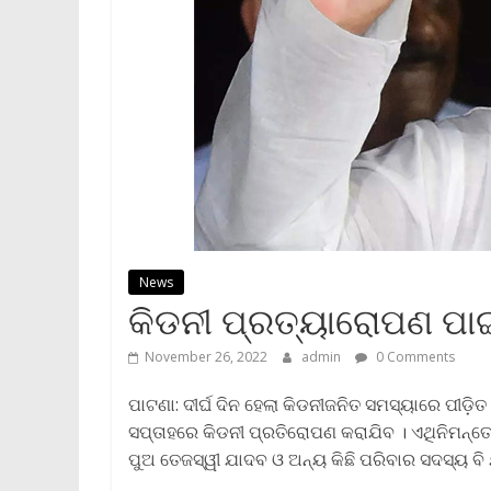
News
କିଡନୀ ପ୍ରତ୍ୟାରୋପଣ ପାଇ
November 26, 2022
admin
0 Comments
ପାଟଣା: ଦୀର୍ଘ ଦିନ ହେଲା କିଡନୀଜନିତ ସମସ୍ୟାରେ ପୀଡ଼
ସପ୍ତାହରେ କିଡନୀ ପ୍ରତିରୋପଣ କରାଯିବ । ଏଥିନିମନ୍ତେ
ପୁଅ ତେଜସ୍ୱୀ ଯାଦବ ଓ ଅନ୍ୟ କିଛି ପରିବାର ସଦସ୍ୟ ବି