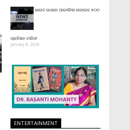
ଭାରତ ଉପରେ ଆମେରିକା ଲଗାଇବ ୫୦୦
ପ୍ରତିଶତ ଟାରିଫ
January 8, 2026
ENTERTAINMENT