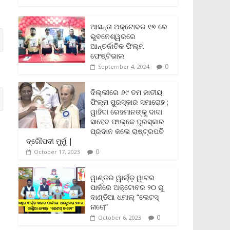
c
i
a
a
p
i
a
e
t
i
t
y
n
r
b
t
l
s
L
t
e
ଆସନ୍ତା ଅକ୍ଟୋବର ୧୭ ରେ
o
e
A
i
F
ଭୁବନେଶ୍ୱରରେ
o
r
p
n
r
ଆନ୍ତର୍ଜାତିକ ଫିଲ୍ମ
k
p
k
i
ଫେଷ୍ଟିଭାଲ
e
0
September 4, 2024
n
d
l
ଦିଲ୍ଲୀରେ ୬୯ ତମ ଜାତୀୟ
y
ଫିଲ୍ମ ପୁରସ୍କାର ସମାରୋହ ;
ୱାହିଦା ରେହମାନଙ୍କୁ ଦାଦା
ସାହେବ ଫାଲ୍‌କେ ପୁରସ୍କାର
ପ୍ରଦାନ କଲେ ରାଷ୍ଟ୍ରପତି
ଦ୍ରୌପଦୀ ମୁର୍ମୁ |
0
October 17, 2023
ୱାଣ୍ଡର ୱାର୍ଲ୍‌ଡ଼ ୱାଟର
ପାର୍କରେ ଅକ୍ଟୋବର ୨୦ ରୁ
ଦାଣ୍ଡିଆ ଧମାଲ୍ “ଲେଟସ୍
ନାଚୋ”
0
October 6, 2023