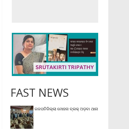
FAST NEWS
ଗଜପତିଜିଲ୍ଲା ମୋହନା ବ୍ଲକ୍‌ ଅଡ଼ବା ଥାନା