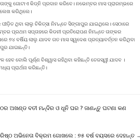
୍ୟ ତାଙ୍କୁ ଗୋଟାଏ କିଡ୍‌ନି ପ୍ରଦାନ କରିବେ। ନଭେମ୍ବର ମାସ ପ୍ରାରମ୍ଭରେ
୍ଲେଖ କରିଥିଲେ।
ଡ଼ିତ ଥିବା ଲାଲୁ ଚିକିତ୍ସା ନିମନ୍ତେ ସିଙ୍ଗାପୁର ଯାଇଥିଲେ। ସେଠାରେ
େମ୍ବର ପ୍ରଥମ ସପ୍ତାହରେ କିଡନୀ ପ୍ରତିରୋପଣ ନିମନ୍ତେ ତାଙ୍କର
ରେ ୭୪ ବର୍ଷିୟ ଲାଲୁ ଯାଦବ ଗତ ମାସ ସ୍ୱଦେଶ ପ୍ରତ୍ୟାବର୍ତ୍ତନ କରିଥିବା
ପୁର ଯାଇଛନ୍ତି।
େବ ବୋଲି ପୂର୍ଣ୍ଣ ବିଶ୍ୱାସ ରହିଥିବା କହିଛନ୍ତି ତେଜସ୍ୱୀ ଯାଦବ ।
୍ୟ ପ୍ରାର୍ଥନା କରିଛନ୍ତି।
 ପୀଠର ଅଖଣ୍ଡ ବତୀ ମନ୍ଦିର ଓ ଧୂନି ଘର ? ଜାଣନ୍ତୁ ଘଟଣା କଣ
ଷ୍ଠ ଅଭିନେତା ବିକ୍ରମ ଗୋଖଲେ : ୭୫ ବର୍ଷ ବୟସରେ ଦେହାନ୍ତ