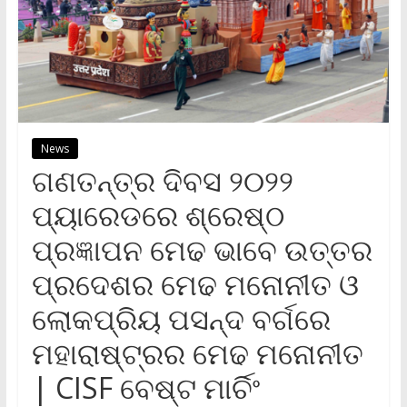
News
ଗଣତନ୍ତ୍ର ଦିବସ ୨୦୨୨
ପ୍ୟାରେଡରେ ଶ୍ରେଷ୍ଠ
ପ୍ରଜ୍ଞାପନ ମେଢ ଭାବେ ଉତ୍ତର
ପ୍ରଦେଶର ମେଢ ମନୋନୀତ ଓ
ଲୋକପ୍ରିୟ ପସନ୍ଦ ବର୍ଗରେ
ମହାରାଷ୍ଟ୍ରର ମେଢ ମନୋନୀତ
| CISF ବେଷ୍ଟ ମାର୍ଚିଂ