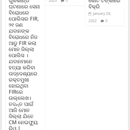
ଗୁଳିକାଣ୍ଡ
କୋଟି ଟଙ୍କାରେ
2025
0
ଘଟଣାରେ ସେନା
ବିକ୍ରି
ବିରୋଧରେ
January 29,
ପୋଲିସର FIR,
2022
0
୨୧ ଜଣ
ଯବାନଙ୍କ
ବିରୋଧରେ ନିଜ
ଆଡୁ FIR କଲା
ମୋନ ଜିଲ୍ଲା
ପୋଲିସ ।
ଯବାନମାନେ
ହତ୍ୟା କରିବା
ଉଦ୍ଦେଶ୍ୟରେ
ରକ୍ତମୁଖା
ହୋଇଥିବା
FIRରେ
ଉଲ୍ଲେଖ।
ତଦନ୍ତ ପାଇଁ
ଆଜି ମୋନ
ଜିଲ୍ଲା ଯିବେ
CM ନେଇଫ୍ୟୁ
ରିଓ |