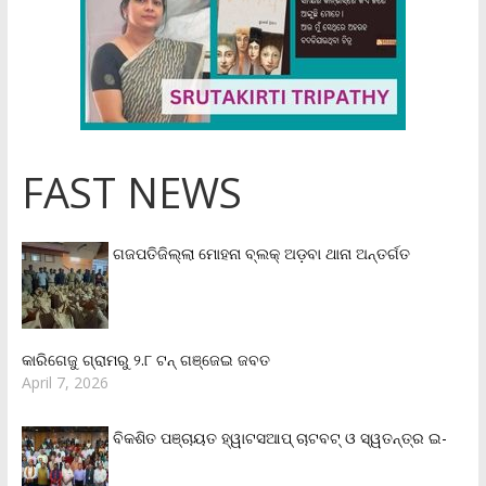
FAST NEWS
ଗଜପତିଜିଲ୍ଲା ମୋହନା ବ୍ଲକ୍‌ ଅଡ଼ବା ଥାନା ଅନ୍ତର୍ଗତ
କାରିଗେଜୁ ଗ୍ରାମରୁ ୨.୮ ଟନ୍ ଗଞ୍ଜେଇ ଜବତ
April 7, 2026
ବିକଶିତ ପଞ୍ଚାୟତ ହ୍ୱାଟସଆପ୍ ଚାଟବଟ୍ ଓ ସ୍ୱତନ୍ତ୍ର ଇ-