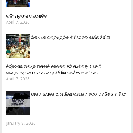
ଲର୍ନିଂ ମଡ୍ୟୁଲ ଉନ୍ମୋଚିତ
April 7, 2026
ରିଲାଏନ୍‌ସ ଇଣ୍ଡଷ୍ଟ୍ରିଜ୍ ଲିମିଟେଡ୍‌ର କାର୍ଯ୍ୟନିର୍ବାହୀ
ନିର୍ଦ୍ଦେଶକ ଅନନ୍ତ ଅମ୍ବାନି କେରଳର ୨ଟି ମନ୍ଦିରକୁ ୬ କୋଟି,
ରାଜରାଜେଶ୍ୱରମ ମନ୍ଦିରର ପୁନର୍ନିର୍ମାଣ ପାଇଁ ୧୨ କୋଟି ଦାନ
April 7, 2026
ଭାରତ ଉପରେ ଆମେରିକା ଲଗାଇବ ୫୦୦ ପ୍ରତିଶତ ଟାରିଫ
January 8, 2026