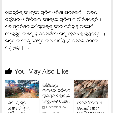
ହାଇବ୍ରିଡ୍ ମୋଡ୍‌ରେ ଚାଲିବ ଓଡ଼ିଶା ହାଇକୋର୍ଟ | ଉଭୟ
ଭର୍ଚୁଆଲ ଓ ଫିଜିକାଲ ମୋଡ୍‌ରେ ଚାଲିବା ପାଇଁ ନିଷ୍ପତ୍ତି ।
ଶତ ପ୍ରତିଶତ କର୍ମଚାରୀଙ୍କୁ ନେଇ ଚାଲିବ ହାଇକୋର୍ଟ ।
ଫେବ୍ରୁଆରି ୭ରୁ ହାଇକୋର୍ଟରେ ଲାଗୁ ହେବ ଏହି ବ୍ୟବସ୍ଥା ।
ଜାନୁଆରି ୧୦ରୁ ଫେବୃଆରି ୪ ପର୍ଯ୍ୟନ୍ତ କେବଳ ଭିସିରେ
ଚାଲୁଥିଲା |
→
You May Also Like
ଭିଜିଲାନ୍ସ
ଜାଲରେ ବରିଷ୍ଠ
ରାଜସ୍ବ ସହାୟକ
ବାସୁଦେବ ଭୋଇ
ନାଗାଲାଣ୍ଡ
୧୨୧ଟି ‘ତେଲିଆ
ମୋନ ଜିଲ୍ଲା
ଭୋଲା’ ମାଛ ୨
December 24,