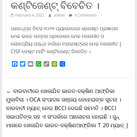
କଣ୍ଟିଜେଣ୍ଟ୍ ବିବେଚିତ ।
February 4, 2022
admin
0 Comments
ଗଣତନ୍ତ୍ର ଦିବସ ୨୦୨୨ ପ୍ୟାରେଡରେ ଶ୍ରେଷ୍ଠ ପ୍ରଜ୍ଞାପନ
ମେଢ ଭାବେ ଉତ୍ତର ପ୍ରଦେଶର ମେଢ ମନୋନୀତ ଓ
ଲୋକପ୍ରିୟ ପସନ୍ଦ ବର୍ଗରେ ମହାରାଷ୍ଟ୍ରର ମେଢ ମନୋନୀତ |
CISF ବେଷ୍ଟ ମାର୍ଚିଂ କଣ୍ଟିଜେଣ୍ଟ୍ ବିବେଚିତ ।
F
T
E
W
C
P
S
a
w
m
h
o
r
h
c
i
a
a
p
i
a
e
t
i
t
y
n
r
b
t
l
s
L
t
e
←
ବାରବାଟୀରେ ଖେଳାଯିବ ଭାରତ-ଦକ୍ଷିଣ ଆଫ୍ରିକା
o
e
A
i
F
o
r
p
n
r
ମୁକାବିଲା । OCA ସଂପାଦକ ସଞ୍ଜୟ ବେହେରାଙ୍କ ସୂଚନା ।
k
p
k
i
ବାରବାଟୀ ମ୍ୟାଚ୍‌ ନେଇ BCCI ଦେଇଛି ସହମତି । BCCI
e
n
ସଭାପତିଙ୍କ ସହ ଏ ସଂପର୍କରେ ଆଲୋଚନା ହୋଇଛି । ଜୁନ୍‌
d
l
ମାସରେ ଖେଳାଯିବ ଭାରତ-ଦକ୍ଷିଣଆଫ୍ରିକା T 20 ମ୍ୟାଚ୍‌ |
y