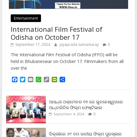
Entertainment
International Film Festival of
Odisha on October 17
September 17, 2024
Jayaprada samantaray
0
The International Film Festival of Odisha (IFFO) will be
held in Bhubaneswar on October 17. Filmmakers from all
over the
F
T
E
W
C
P
S
a
w
m
h
o
r
h
c
i
a
a
p
i
a
e
t
i
t
y
n
r
b
t
l
s
L
t
e
ଆସନ୍ତା ଅକ୍ଟୋବର ୧୭ ରେ ଭୁବନେଶ୍ୱରରେ
o
e
A
i
F
ଆନ୍ତର୍ଜାତିକ ଫିଲ୍ମ ଫେଷ୍ଟିଭାଲ
o
r
p
n
r
0
September 4, 2024
k
p
k
i
e
n
ଦିଲ୍ଲୀରେ ୬୯ ତମ ଜାତୀୟ ଫିଲ୍ମ ପୁରସ୍କାର
d