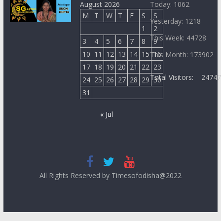
August 2026
Today: 1062
M
T
W
T
F
S
S
Yesterday: 1218
1
2
This Week: 44728
3
4
5
6
7
8
9
10
11
12
13
14
15
16
This Month: 173902
17
18
19
20
21
22
23
Total Visitors:
2474
24
25
26
27
28
29
30
31
« Jul
All Rights Reserved by Timesofodisha@2022