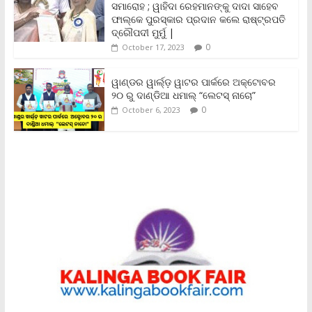
ସମାରୋହ ; ୱାହିଦା ରେହମାନଙ୍କୁ ଦାଦା ସାହେବ
l
y
ଫାଲ୍‌କେ ପୁରସ୍କାର ପ୍ରଦାନ କଲେ ରାଷ୍ଟ୍ରପତି
ଦ୍ରୌପଦୀ ମୁର୍ମୁ |
0
October 17, 2023
ୱାଣ୍ଡର ୱାର୍ଲ୍‌ଡ଼ ୱାଟର ପାର୍କରେ ଅକ୍ଟୋବର
୨୦ ରୁ ଦାଣ୍ଡିଆ ଧମାଲ୍ “ଲେଟସ୍ ନାଚୋ”
0
October 6, 2023