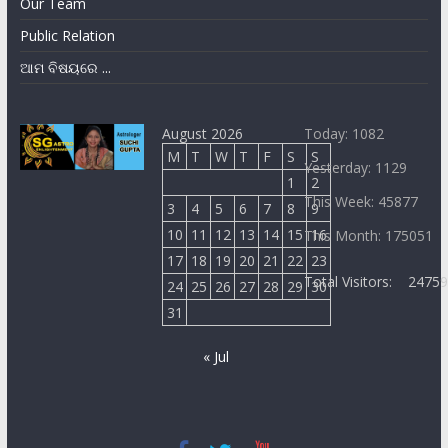
Our Team
Public Relation
ଆମ ବିଷୟରେ ...
August 2026
Today: 1082
M
T
W
T
F
S
S
Yesterday: 1129
1
2
This Week: 45877
3
4
5
6
7
8
9
10
11
12
13
14
15
16
This Month: 175051
17
18
19
20
21
22
23
Total Visitors:
2475
24
25
26
27
28
29
30
31
« Jul