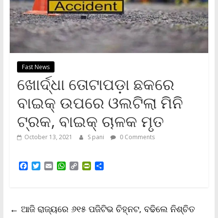
Fast News
ଖୋର୍ଦ୍ଧା ତୋଟାପଡ଼ା ଛକରେ
ବାଇକ୍ ଉପରେ ଓଲଟିଲା ମିନି
ଟ୍ରକ, ବାଇକ୍ ଚାଳକ ମୃତ
October 13, 2021
S pani
0 Comments
F
T
E
W
C
P
S
a
w
m
h
o
r
h
c
i
a
a
p
i
a
e
t
i
t
y
n
r
b
t
l
s
L
t
e
←
ଆଜି ରାଜ୍ୟରେ ୬୧୫ ପଜିଟିଭ ଚିହ୍ନଟ, ବଢିଲେ ନିଶ୍ଚିତ
o
e
A
i
F