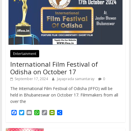
Entertainment
International Film Festival of
Odisha on October 17
September 17, 2024
Jayaprada samantaray
0
The International Film Festival of Odisha (IFFO) will be
held in Bhubaneswar on October 17. Filmmakers from all
over the
F
T
E
W
C
P
S
a
w
m
h
o
r
h
c
i
a
a
p
i
a
e
t
i
t
y
n
r