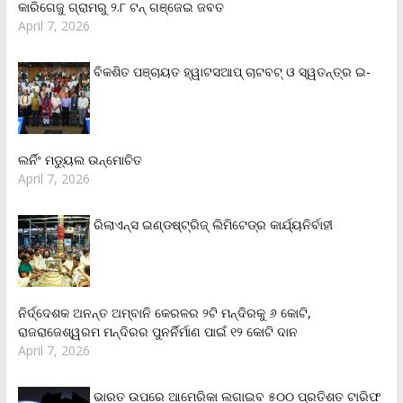
କାରିଗେଜୁ ଗ୍ରାମରୁ ୨.୮ ଟନ୍ ଗଞ୍ଜେଇ ଜବତ
April 7, 2026
ବିକଶିତ ପଞ୍ଚାୟତ ହ୍ୱାଟସଆପ୍ ଚାଟବଟ୍ ଓ ସ୍ୱତନ୍ତ୍ର ଇ-
ଲର୍ନିଂ ମଡ୍ୟୁଲ ଉନ୍ମୋଚିତ
April 7, 2026
ରିଲାଏନ୍‌ସ ଇଣ୍ଡଷ୍ଟ୍ରିଜ୍ ଲିମିଟେଡ୍‌ର କାର୍ଯ୍ୟନିର୍ବାହୀ
ନିର୍ଦ୍ଦେଶକ ଅନନ୍ତ ଅମ୍ବାନି କେରଳର ୨ଟି ମନ୍ଦିରକୁ ୬ କୋଟି,
ରାଜରାଜେଶ୍ୱରମ ମନ୍ଦିରର ପୁନର୍ନିର୍ମାଣ ପାଇଁ ୧୨ କୋଟି ଦାନ
April 7, 2026
ଭାରତ ଉପରେ ଆମେରିକା ଲଗାଇବ ୫୦୦ ପ୍ରତିଶତ ଟାରିଫ