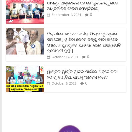
b
t
l
s
L
t
e
ଆସନ୍ତା ଅକ୍ଟୋବର ୧୭ ରେ ଭୁବନେଶ୍ୱରରେ
o
e
A
i
F
ଆନ୍ତର୍ଜାତିକ ଫିଲ୍ମ ଫେଷ୍ଟିଭାଲ
o
r
p
n
r
0
September 4, 2024
k
p
k
i
e
n
ଦିଲ୍ଲୀରେ ୬୯ ତମ ଜାତୀୟ ଫିଲ୍ମ ପୁରସ୍କାର
d
ସମାରୋହ ; ୱାହିଦା ରେହମାନଙ୍କୁ ଦାଦା ସାହେବ
l
y
ଫାଲ୍‌କେ ପୁରସ୍କାର ପ୍ରଦାନ କଲେ ରାଷ୍ଟ୍ରପତି
ଦ୍ରୌପଦୀ ମୁର୍ମୁ |
0
October 17, 2023
ୱାଣ୍ଡର ୱାର୍ଲ୍‌ଡ଼ ୱାଟର ପାର୍କରେ ଅକ୍ଟୋବର
୨୦ ରୁ ଦାଣ୍ଡିଆ ଧମାଲ୍ “ଲେଟସ୍ ନାଚୋ”
0
October 6, 2023