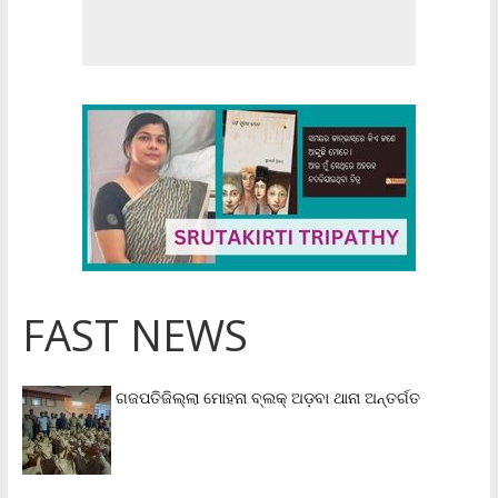
FAST NEWS
ଗଜପତିଜିଲ୍ଲା ମୋହନା ବ୍ଲକ୍‌ ଅଡ଼ବା ଥାନା ଅନ୍ତର୍ଗତ