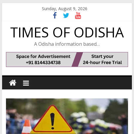
Skip
Sunday, August 9, 2026
to
content
TIMES OF ODISHA
A Odisha information based…