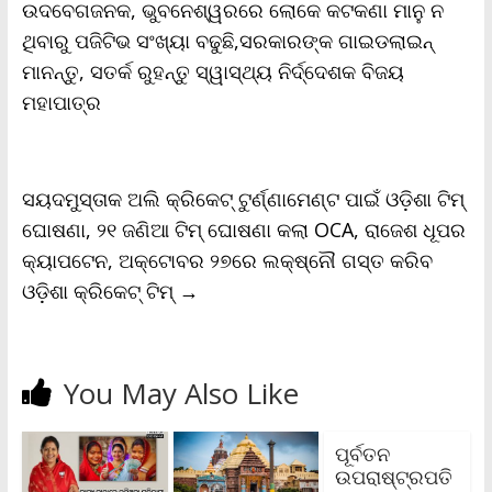
o
r
p
n
r
ଉଦବେଗଜନକ, ଭୁବନେଶ୍ୱରରେ ଲୋକେ କଟକଣା ମାନୁ ନ
k
p
k
i
ଥିବାରୁ ପଜିଟିଭ ସଂଖ୍ୟା ବଢୁଛି,ସରକାରଙ୍କ ଗାଇଡଲାଇନ୍
e
n
ମାନନ୍ତୁ, ସତର୍କ ରୁହନ୍ତୁ ସ୍ୱାସ୍ଥ୍ୟ ନିର୍ଦ୍ଦେଶକ ବିଜୟ
d
l
ମହାପାତ୍ର
y
ସୟଦମୁସ୍ତାକ ଅଲି କ୍ରିକେଟ୍‌ ଟୁର୍ଣ୍ଣାମେଣ୍ଟ ପାଇଁ ଓଡ଼ିଶା ଟିମ୍
ଘୋଷଣା, ୨୧ ଜଣିଆ ଟିମ୍ ଘୋଷଣା କଲା OCA, ରାଜେଶ ଧୂପର
କ୍ୟାପଟେନ, ଅକ୍ଟୋବର ୨୭ରେ ଲକ୍ଷ୍ନୌ ଗସ୍ତ କରିବ
ଓଡ଼ିଶା କ୍ରିକେଟ୍‌ ଟିମ୍
→
You May Also Like
ପୂର୍ବତନ
ଉପରାଷ୍ଟ୍ରପତି