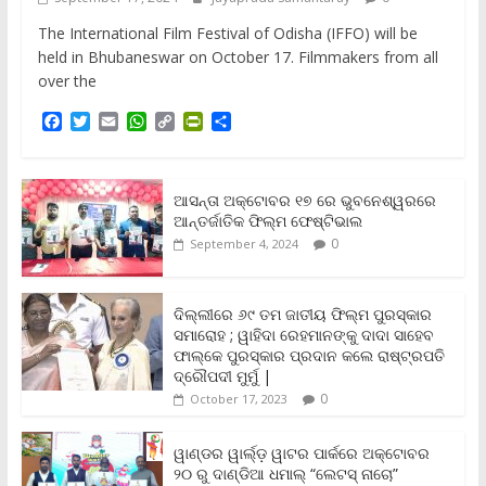
The International Film Festival of Odisha (IFFO) will be
held in Bhubaneswar on October 17. Filmmakers from all
over the
F
T
E
W
C
P
S
a
w
m
h
o
r
h
c
i
a
a
p
i
a
e
t
i
t
y
n
r
b
t
l
s
L
t
e
ଆସନ୍ତା ଅକ୍ଟୋବର ୧୭ ରେ ଭୁବନେଶ୍ୱରରେ
o
e
A
i
F
ଆନ୍ତର୍ଜାତିକ ଫିଲ୍ମ ଫେଷ୍ଟିଭାଲ
o
r
p
n
r
0
September 4, 2024
k
p
k
i
e
n
ଦିଲ୍ଲୀରେ ୬୯ ତମ ଜାତୀୟ ଫିଲ୍ମ ପୁରସ୍କାର
d
ସମାରୋହ ; ୱାହିଦା ରେହମାନଙ୍କୁ ଦାଦା ସାହେବ
l
y
ଫାଲ୍‌କେ ପୁରସ୍କାର ପ୍ରଦାନ କଲେ ରାଷ୍ଟ୍ରପତି
ଦ୍ରୌପଦୀ ମୁର୍ମୁ |
0
October 17, 2023
ୱାଣ୍ଡର ୱାର୍ଲ୍‌ଡ଼ ୱାଟର ପାର୍କରେ ଅକ୍ଟୋବର
୨୦ ରୁ ଦାଣ୍ଡିଆ ଧମାଲ୍ “ଲେଟସ୍ ନାଚୋ”