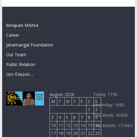
Binapani MIshra
Career
Janamangal Foundation
Our Team
Public Relation
ଆମ ବିଷୟରେ ...
August 2026
Today: 1190
M
T
W
T
F
S
S
Yesterday: 1680
1
2
This Week: 41890
3
4
5
6
7
8
9
10
11
12
13
14
15
16
This Month: 171064
17
18
19
20
21
22
23