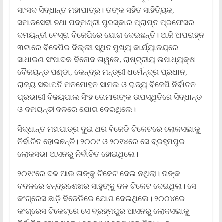
ସାଂସଦ ସିଦ୍ଧାନ୍ତ ମହାପାତ୍ର। ତାଙ୍କ ସହିତ ସାହିତ୍ୟିକ,
ସମାଜସେବୀ ତଥା ପଦ୍ମଶ୍ରୀ ପୁରସ୍କାର ପ୍ରାପ୍ତ ପ୍ରଫେସର
ଦମୟନ୍ତୀ ବେସ୍ରା ବିଜେପିରେ ଯୋଗ ଦେଇଛନ୍ତି। ଆଜି ଅପରାହ୍ନ
୩ଟାରେ ବିଜେପିର ଦିଲ୍ଲୀ ସ୍ଥିତ ମୁଖ୍ୟ କାର୍ଯ୍ୟାଳୟରେ
ସାଧାରଣ ସଂପାଦକ ବିନୋଦ ତାୱଡେ, ରାଷ୍ଟ୍ରୀୟ ଉପାଧ୍ୟକ୍ଷ
ବୈଜୟନ୍ତ ପଣ୍ଡା, କେନ୍ଦ୍ର ମନ୍ତ୍ରୀ ଧର୍ମେନ୍ଦ୍ର ପ୍ରଧାନ,
ରାଜ୍ୟ ସଭାପତି ମନମୋହନ ସାମଲ ଓ ରାଜ୍ୟ ବିଜେପି ନିର୍ବାଚନ
ପ୍ରଭାରୀ ବିଜୟପାଲ ସିଂହ ତୋମାରଙ୍କ ଉପସ୍ଥିତିରେ ସିଦ୍ଧାନ୍ତ
ଓ ଦମୟନ୍ତୀ ଦଳରେ ଯୋଗ ଦେଇଥିଲେ।
ସିଦ୍ଧାନ୍ତ ମହାପାତ୍ର ଦୁଇ ଥର ବିଜେଡି ଟିକେଟରେ ଲୋକସଭାକୁ
ନିର୍ବାଚିତ ହୋଇଛନ୍ତି। ୨୦୦୯ ଓ ୨୦୧୪ରେ ସେ ବ୍ରହ୍ମପୁର
ଲୋକସଭା ଆସନରୁ ନିର୍ବାଚିତ ହୋଇଥିଲେ।
୨୦୧୯ରେ ଦଳ ଆଉ ତାଙ୍କୁ ଟିକେଟ ଦେଇ ନଥିଲା। ତାଙ୍କ
ବଦଳରେ ଚନ୍ଦ୍ରଶେଖର ସାହୁଙ୍କୁ ଦଳ ଟିକେଟ ଦେଇଥିଲା। ସେ
କଂଗ୍ରେସ ଛାଡ଼ି ବିଜେଡିରେ ଯୋଗ ଦେଇଥିଲେ। ୨୦୦୪ରେ
କଂଗ୍ରେସ ଟିକେଟ୍‌ରେ ସେ ବ୍ରହ୍ମପୁର ଆସନରୁ ଲୋକସଭାକୁ