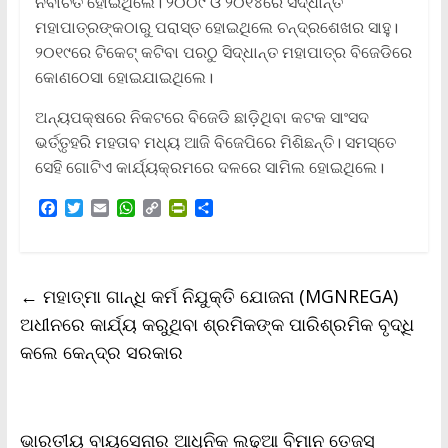
ନିର୍ବାଚିତ ହୋଇଥିଲେ। ୨୦୦୯ ଓ ୨୦୧୪ରେ ସିଦ୍ଧାନ୍ତ
ମହାପାତ୍ରଙ୍କଠାରୁ ପରାସ୍ତ ହୋଇଥିଲେ ଚନ୍ଦ୍ରଶେଖର ସାହୁ।
୨୦୧୯ରେ ଟିକେଟ୍ କଟିବା ପରଠୁ ସିଦ୍ଧାନ୍ତ ମହାପାତ୍ର ବିଜେଡିରେ
କୋଣଠେସା ହୋଇଯାଇଥିଲେ।
ଅନ୍ୟପକ୍ଷରେ ନିକଟରେ ବିଜେଡି ଛାଡ଼ିଥିବା କଟକ ସାଂସଦ
ଭର୍ତ୍ତୃହରି ମହତାବ ମଧ୍ୟ ଆଜି ବିଜେପିରେ ମିଶିଛନ୍ତି। ସମସ୍ତେ
ସେହି ଗୋଟିଏ କାର୍ଯ୍ୟକ୍ରମରେ ଦଳରେ ସାମିଲ ହୋଇଥିଲେ।
F
T
E
W
C
P
S
a
w
m
h
o
r
h
c
i
a
a
p
i
a
e
t
i
t
y
n
r
b
t
l
s
L
t
e
←
ମହାତ୍ମା ଗାନ୍ଧି କର୍ମ ନିଯୁକ୍ତି ଯୋଜନା (MGNREGA)
o
e
A
i
F
o
r
p
n
r
ଅଧୀନରେ କାର୍ଯ୍ୟ କରୁଥିବା ଶ୍ରମିକଙ୍କ ପାରିଶ୍ରମିକ ବୃଦ୍ଧି
k
p
k
i
କଲେ କେନ୍ଦ୍ର ସରକାର
e
n
d
l
y
ଭାରତୀୟ ବାୟୁସେନାର ଆଧୁନିକ ଲଢୁଆ ବିମାନ ତେଜସ୍