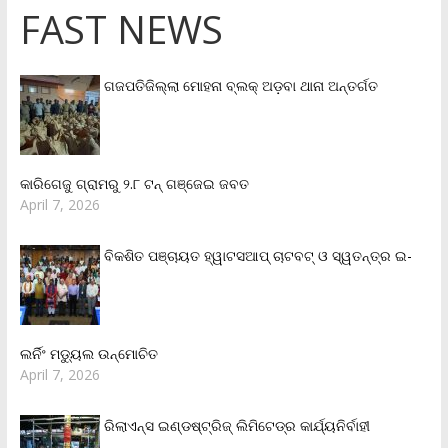
FAST NEWS
ଗଜପତିଜିଲ୍ଲା ମୋହନା ବ୍ଲକ୍‌ ଅଡ଼ବା ଥାନା ଅନ୍ତର୍ଗତ
କାରିଗେଜୁ ଗ୍ରାମରୁ ୨.୮ ଟନ୍ ଗଞ୍ଜେଇ ଜବତ
April 7, 2026
ବିକଶିତ ପଞ୍ଚାୟତ ହ୍ୱାଟସଆପ୍ ଚାଟବଟ୍ ଓ ସ୍ୱତନ୍ତ୍ର ଇ-
ଲର୍ନିଂ ମଡ୍ୟୁଲ ଉନ୍ମୋଚିତ
April 7, 2026
ରିଲାଏନ୍‌ସ ଇଣ୍ଡଷ୍ଟ୍ରିଜ୍ ଲିମିଟେଡ୍‌ର କାର୍ଯ୍ୟନିର୍ବାହୀ