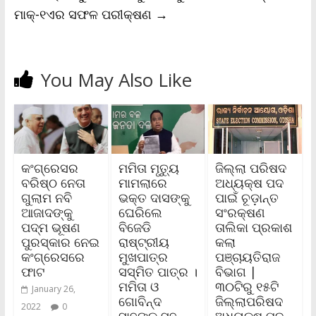
ମାକ୍-୧ଏର ସଫଳ ପରୀକ୍ଷଣ
→
You May Also Like
କଂଗ୍ରେସର
ମମିତା ମୃତ୍ୟୁ
ଜିଲ୍ଲା ପରିଷଦ
ବରିଷ୍ଠ ନେତା
ମାମଲାରେ
ଅଧ୍ୟକ୍ଷ ପଦ
ଗୁଲାମ ନବି
ଭକ୍ତ ଦାସଙ୍କୁ
ପାଇଁ ଚୂଡ଼ାନ୍ତ
ଆଜାଦଙ୍କୁ
ଘେରିଲେ
ସଂରକ୍ଷଣ
ପଦ୍ମ ଭୂଷଣ
ବିଜେଡି
ତାଲିକା ପ୍ରକାଶ
ପୁରସ୍କାର ନେଇ
ରାଷ୍ଟ୍ରୀୟ
କଲା
କଂଗ୍ରେସରେ
ମୁଖପାତ୍ର
ପଞ୍ଚାୟତିରାଜ
ଫାଟ
ସସ୍ମିତ ପାତ୍ର ।
ବିଭାଗ |
ମମିତା ଓ
୩୦ଟିରୁ ୧୫ଟି
January 26,
ଗୋବିନ୍ଦ
ଜିଲ୍ଲାପରିଷଦ
2022
0
ସାହୁଙ୍କ ସହ
ଅଧ୍ୟକ୍ଷ ପଦ