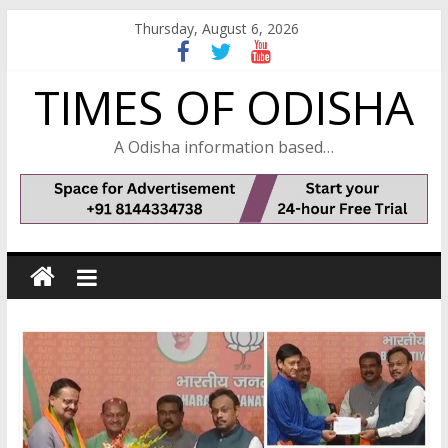
Skip
Thursday, August 6, 2026
to
content
TIMES OF ODISHA
A Odisha information based…