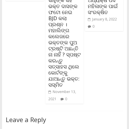
ଭକ୍ତ ଦାସଙ୍କ
ମହିଳାଙ୍କ ପାଇଁ
ଫଟୋ ନେଇ
ସଂରକ୍ଷିତ
BJD କଲା
January 8, 2022
ପ୍ରଶ୍ନ ।
0
ମହାଲିଙ୍ଗ
କଲେଜରେ
ଭକ୍ତଙ୍କ ପୁଅ
ଟ୍ରଷ୍ଟି ଅଛନ୍ତି
ନା ନାହିଁ ? ସ୍ପଷ୍ଟ
କରନ୍ତୁ
ସତ୍‌ସାହସ ଥିଲେ
କୋର୍ଟଙ୍କୁ
ଯାଆନ୍ତୁ ଭକ୍ତ:
ସସ୍ମିତ
November 13,
2021
0
Leave a Reply