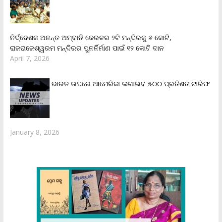
ନିର୍ଦ୍ଦେଶକ ଅନନ୍ତ ଅମ୍ବାନି କେରଳର ୨ଟି ମନ୍ଦିରକୁ ୬ କୋଟି,
ରାଜରାଜେଶ୍ୱରମ ମନ୍ଦିରର ପୁନର୍ନିର୍ମାଣ ପାଇଁ ୧୨ କୋଟି ଦାନ
April 7, 2026
ଭାରତ ଉପରେ ଆମେରିକା ଲଗାଇବ ୫୦୦ ପ୍ରତିଶତ ଟାରିଫ
January 8, 2026