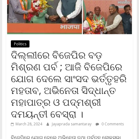
Politics
ଦିଲ୍ଲୀରେ ବିଜେପିର ବଡ଼
ମିଶ୍ରଣ ପର୍ବ ; ଆଜି ବିଜେପିରେ
ଯୋଗ ଦେଲେ ସାଂସଦ ଭର୍ତ୍ତୃହରି
ମହତାବ, ଅଭିନେତା ସିଦ୍ଧାନ୍ତ
ମହାପାତ୍ର ଓ ପଦ୍ମଶ୍ରୀ
ଦମୟନ୍ତୀ ବେସ୍ରା ।
March 28, 2024
Jayaprada samantaray
0 Comments
ବିଜେପିରେ ଯୋଗ ଦେଲେ ଅଭିନେତା ତଥା ପୂର୍ବତନ ଲୋକସଭା