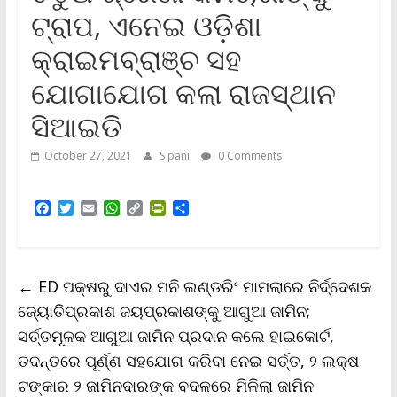
ଟ୍ରାପ, ଏନେଇ ଓଡ଼ିଶା
କ୍ରାଇମବ୍ରାଞ୍ଚ ସହ
ଯୋଗାଯୋଗ କଲା ରାଜସ୍ଥାନ
ସିଆଇଡି
October 27, 2021
S pani
0 Comments
F
T
E
W
C
P
S
a
w
m
h
o
r
h
c
i
a
a
p
i
a
e
t
i
t
y
n
r
b
t
l
s
L
t
e
←
ED ପକ୍ଷରୁ ଦାଏର ମନି ଲଣ୍ଡରିଂ ମାମଲାରେ ନିର୍ଦ୍ଦେଶକ
o
e
A
i
F
o
r
p
n
r
ଜ୍ୟୋତିପ୍ରକାଶ ଜୟପ୍ରକାଶଙ୍କୁ ଆଗୁଆ ଜାମିନ;
k
p
k
i
ସର୍ତ୍ତମୂଳକ ଆଗୁଆ ଜାମିନ ପ୍ରଦାନ କଲେ ହାଇକୋର୍ଟ,
e
n
ତଦନ୍ତରେ ପୂର୍ଣ୍ଣ ସହଯୋଗ କରିବା ନେଇ ସର୍ତ୍ତ, ୨ ଲକ୍ଷ
d
l
ଟଙ୍କାର ୨ ଜାମିନଦାରଙ୍କ ବଦଳରେ ମିଳିଲା ଜାମିନ