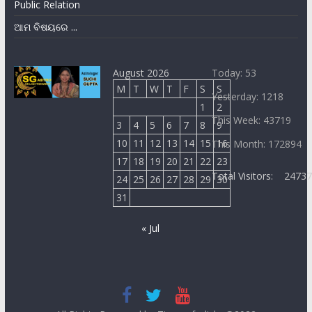
Public Relation
ଆମ ବିଷୟରେ ...
August 2026
Today: 53
M
T
W
T
F
S
S
Yesterday: 1218
1
2
This Week: 43719
3
4
5
6
7
8
9
10
11
12
13
14
15
16
This Month: 172894
17
18
19
20
21
22
23
Total Visitors:
2473
24
25
26
27
28
29
30
31
« Jul