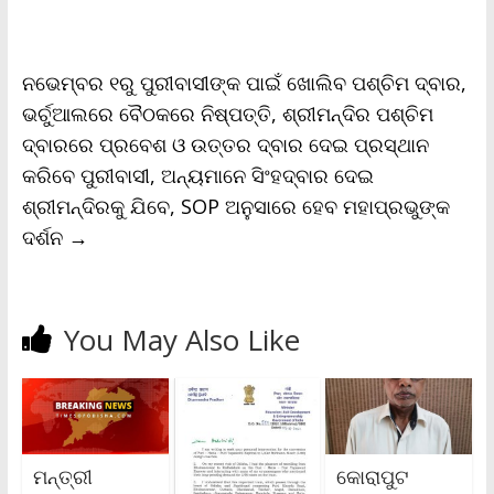
y
ନଭେମ୍ବର ୧ରୁ ପୁରୀବାସୀଙ୍କ ପାଇଁ ଖୋଲିବ ପଶ୍ଚିମ ଦ୍ବାର,
ଭର୍ଚୁଆଲରେ ବୈଠକରେ ନିଷ୍ପତ୍ତି, ଶ୍ରୀମନ୍ଦିର ପଶ୍ଚିମ
ଦ୍ବାରରେ ପ୍ରବେଶ ଓ ଉତ୍ତର ଦ୍ବାର ଦେଇ ପ୍ରସ୍ଥାନ
କରିବେ ପୁରୀବାସୀ, ଅନ୍ୟମାନେ ସିଂହଦ୍ବାର ଦେଇ
ଶ୍ରୀମନ୍ଦିରକୁ ଯିବେ, SOP ଅନୁସାରେ ହେବ ମହାପ୍ରଭୁଙ୍କ
ଦର୍ଶନ
→
You May Also Like
ମନ୍ତ୍ରୀ
କୋରାପୁଟ