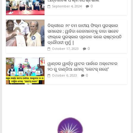
o
r
p
n
r
0
September 4, 2024
k
p
k
i
e
n
ଦିଲ୍ଲୀରେ ୬୯ ତମ ଜାତୀୟ ଫିଲ୍ମ ପୁରସ୍କାର
d
ସମାରୋହ ; ୱାହିଦା ରେହମାନଙ୍କୁ ଦାଦା ସାହେବ
l
y
ଫାଲ୍‌କେ ପୁରସ୍କାର ପ୍ରଦାନ କଲେ ରାଷ୍ଟ୍ରପତି
ଦ୍ରୌପଦୀ ମୁର୍ମୁ |
0
October 17, 2023
ୱାଣ୍ଡର ୱାର୍ଲ୍‌ଡ଼ ୱାଟର ପାର୍କରେ ଅକ୍ଟୋବର
୨୦ ରୁ ଦାଣ୍ଡିଆ ଧମାଲ୍ “ଲେଟସ୍ ନାଚୋ”
0
October 6, 2023