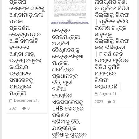
ପ୍ରତାପ
ନାରାୟଣପାଟଣା
ଜେନାଙ୍କ ଗାଡ଼ିକୁ
ର ପୂର୍ବତନ ବିଡିଓ
ଅଣ୍ଡାମାଡ଼,କଳା
ଦିଲ୍ଲୀରୁ ଗିରଫ
ପତାକା
| ପୂର୍ବତନ ବିଡିଓ
ପ୍ରଦର୍ଶନ:
ରମେଶ ଚନ୍ଦ୍ର
କେନ୍ଦ୍ର
କେନ୍ଦ୍ରାପଡ଼ାର
ସାହୁଙ୍କୁ
ରେଳମନ୍ତ୍ରୀ
ଆଳି ବାଳକାଟି
ଦିଲ୍ଲୀରୁ ଗିରଫ
ଅଶ୍ବିନୀ
ବଜାରରେ
କଲା ଭିଜିଲାନ୍ସ
ବୈଷ୍ଣବଙ୍କୁ
ଅଣ୍ଡା ମାଡ଼,
| ୮ ବର୍ଷ ହେବ
କେନ୍ଦ୍ରଶିକ୍ଷା
ଉନ୍ନୟନମୂଳକ
ଫେରାର ପୂର୍ବତନ
ମନ୍ତ୍ରୀ
କାର୍ଯ୍ୟର
ବିଡିଓ ଦୁର୍ନୀତି
ଧର୍ମେନ୍ଦ୍ର
ଉଦ୍‌ଘାଟନ
ମାମଲାରେ
ପ୍ରଧାନଙ୍କ
ସମାରୋହକୁ
ଗିରଫ
ଚିଠି, ପୁରୀ
ଯାଉଥିଲେ
କରାଯାଇଛି |
ହାଟିଆ
ମନ୍ତ୍ରୀ
August 21,
ତପସ୍ବିନୀ
December 21,
ଏକ୍ସପ୍ରେସକୁ
2023
0
LHB କୋଚ୍‌ରେ
2021
0
ପରିଣତ
କରିବାକୁ ଚିଠି,
ଯାତ୍ରୀଙ୍କ
ସୁବିଧାକୁ ଗୁରୁତ୍ବ