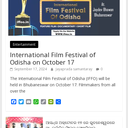
Entertainment
International Film Festival of
Odisha on October 17
September 17, 2024
Jayaprada samantaray
0
The International Film Festival of Odisha (IFFO) will be
held in Bhubaneswar on October 17. Filmmakers from all
over the
F
T
E
W
C
P
S
a
w
m
h
o
r
h
c
i
a
a
p
i
a
e
t
i
t
y
n
r
b
t
l
s
L
t
e
ଆସନ୍ତା ଅକ୍ଟୋବର ୧୭ ରେ ଭୁବନେଶ୍ୱରରେ
o
e
A
i
F
ଆନ୍ତର୍ଜାତିକ ଫିଲ୍ମ ଫେଷ୍ଟିଭାଲ