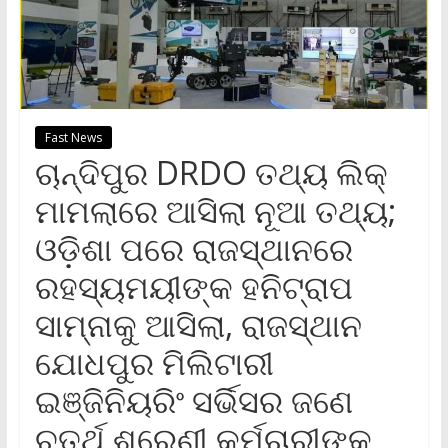
Fast News
ଚାନ୍ଦିପୁର DRDO ତଥ୍ୟ ଲିକ୍
ମାମଲାରେ ଆସିଲା ନୂଆ ତଥ୍ୟ;
ଓଡ଼ିଶା ପରେ ରାଜସ୍ଥାନରେ
ରହସ୍ୟମୟୀଙ୍କ ହନିଟ୍ରାପ
ସାମ୍ନାକୁ ଆସିଲା, ରାଜସ୍ଥାନ
ଯୋଧପୁର ମିଲିଟାରୀ
ଇଞ୍ଜିନିୟରିଂ ସର୍ଭିସର ଜଣେ
ଚତୁର୍ଥ ଶ୍ରେଣୀ କର୍ମଚାରୀଙ୍କୁ