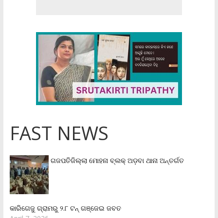
FAST NEWS
ଗଜପତିଜିଲ୍ଲା ମୋହନା ବ୍ଲକ୍‌ ଅଡ଼ବା ଥାନା ଅନ୍ତର୍ଗତ
କାରିଗେଜୁ ଗ୍ରାମରୁ ୨.୮ ଟନ୍ ଗଞ୍ଜେଇ ଜବତ