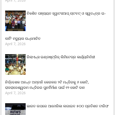
April 7, 2026
ବିକଶିତ ପଞ୍ଚାୟତ ହ୍ୱାଟସଆପ୍ ଚାଟବଟ୍ ଓ ସ୍ୱତନ୍ତ୍ର ଇ-
ଲର୍ନିଂ ମଡ୍ୟୁଲ ଉନ୍ମୋଚିତ
April 7, 2026
ରିଲାଏନ୍‌ସ ଇଣ୍ଡଷ୍ଟ୍ରିଜ୍ ଲିମିଟେଡ୍‌ର କାର୍ଯ୍ୟନିର୍ବାହୀ
ନିର୍ଦ୍ଦେଶକ ଅନନ୍ତ ଅମ୍ବାନି କେରଳର ୨ଟି ମନ୍ଦିରକୁ ୬ କୋଟି,
ରାଜରାଜେଶ୍ୱରମ ମନ୍ଦିରର ପୁନର୍ନିର୍ମାଣ ପାଇଁ ୧୨ କୋଟି ଦାନ
April 7, 2026
ଭାରତ ଉପରେ ଆମେରିକା ଲଗାଇବ ୫୦୦ ପ୍ରତିଶତ ଟାରିଫ